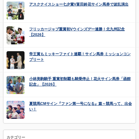
アスクナイスショー七夕賞V富田鈴花サイン馬券で波乱演出
フリッカージャブ重賞初Vウインズデー連勝！北九州記念
【2026】
帝王賞もミッキーファイト連覇！サイン馬券 ミッションコン
プリート
小林美駒騎手 重賞初制覇も騎乗停止！花火サイン馬券「函館
記念」【2026】
夏競馬CMサイン『ファン第一号になる』篇～競馬って、出会
い！
カテゴリー