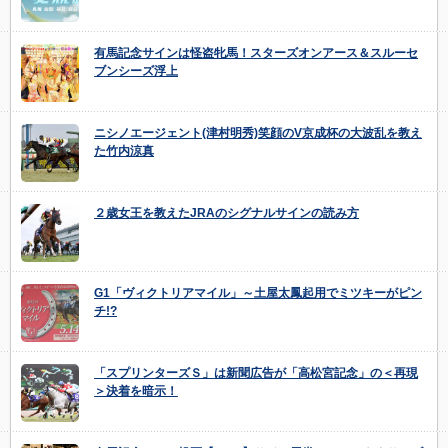
有馬記念サインは怪盗牝馬！スターズオンアース＆スルーセ
ブンシーズ浮上
ニシノエージェント(津村明秀)笑顔のV京成杯の大波乱を教え
た竹内涼真
２歳女王を教えたJRAのシグナルサインの読み方
G1「ヴィクトリアマイル」～土屋太鳳起用でミツキーがピン
チ!?
「スプリンターズＳ」は新聞広告が「高松宮記念」の＜再現
＞決着を暗示！