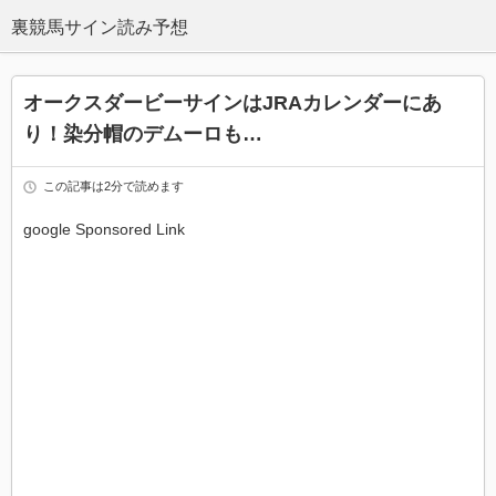
オークスダービーサインはJRAカレンダーにあ
り！染分帽のデムーロも…
この記事は2分で読めます
google Sponsored Link