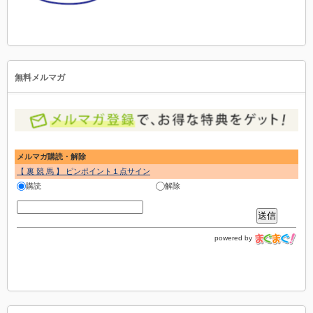
無料メルマガ
メルマガ購読・解除
【 裏 競 馬 】 ピンポイント１点サイン
購読
解除
powered by