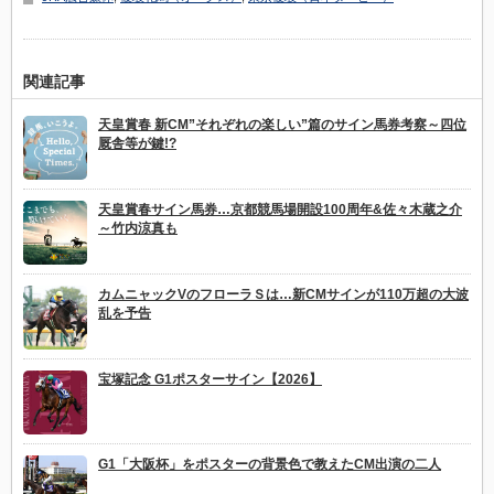
関連記事
天皇賞春 新CM”それぞれの楽しい”篇のサイン馬券考察～四位
厩舎等が鍵!?
天皇賞春サイン馬券…京都競馬場開設100周年&佐々木蔵之介
～竹内涼真も
カムニャックVのフローラＳは…新CMサインが110万超の大波
乱を予告
宝塚記念 G1ポスターサイン【2026】
G1「大阪杯」をポスターの背景色で教えたCM出演の二人