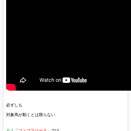
必ずしも
対象馬が動くとは限らない
Ｇ１
「
フェブラリーＳ
」では、