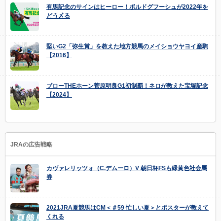
有馬記念のサインはヒーロー！ボルドグフーシュが2022年を
どう〆る
堅いG2「弥生賞」を教えた地方競馬のメイショウヤヨイ産駒
【2016】
ブローTHEホーン菅原明良G1初制覇！ネロが教えた宝塚記念
【2024】
JRAの広告戦略
カヴァレリッツォ（C.デムーロ）V 朝日杯FSも緑黄色社会馬
券
2021JRA夏競馬はCM＜＃59 忙しい夏＞とポスターが教えて
くれる