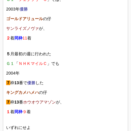
2003年
優勝
ゴールドアリュール
の仔
サンライズノヴァ
が、
２
着
同枠
11
着
５
月最初の週に行われた
Ｇ１
「
ＮＨＫマイルＣ
」でも
2004年
７
枠
13
番で
優勝
した
キングカメハメハ
の仔
７
枠
13
番
ホウオウアマゾン
が、
１
着
同枠
９
着
いずれにせよ