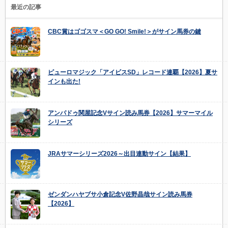
最近の記事
CBC賞はゴゴスマ＜GO GO! Smile!＞がサイン馬券の鍵
ピューロマジック「アイビスSD」レコード連覇【2026】夏サ
インも出た!
アンパドゥ関屋記念Vサイン読み馬券【2026】サマーマイル
シリーズ
JRAサマーシリーズ2026～出目連動サイン【結果】
ゼンダンハヤブサ小倉記念V佐野晶哉サイン読み馬券
【2026】