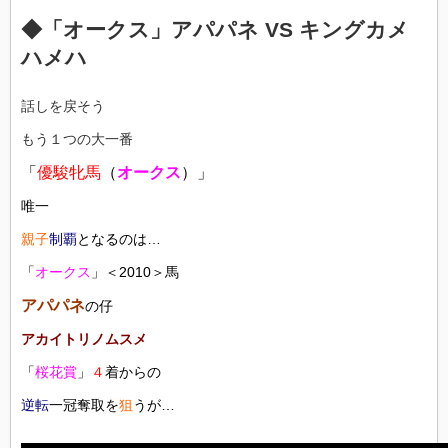
◆「オークス」アパパネ VS キングカメ
ハメハ
話しを戻そう
もう１つの大一番
「
優駿牝馬
（
オークス
）」
唯一
親子
制覇
となるのは…
「
オークス
」＜2010＞馬
アパパネ
の仔
アカイトリノムスメ
「
桜花賞
」
４
着からの
逆転
一冠奪取を
狙
うが…