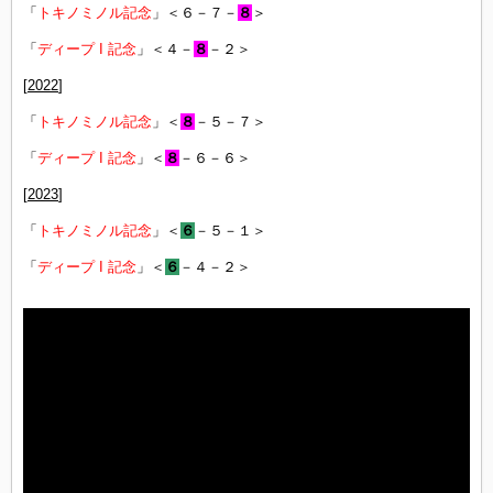
「
トキノミノル
記念
」＜６－７－
８
＞
「
ディープ I 記念
」＜４－
８
－２＞
[
2022
]
「
トキノミノル
記念
」＜
８
－５－７＞
「
ディープ I 記念
」＜
８
－６－６＞
[
2023
]
「
トキノミノル
記念
」＜
６
－５－１＞
「
ディープ I 記念
」＜
６
－４－２＞