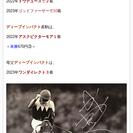
2022年
ドウデュース
で
２
着
2023年
ゴッドファーザー
で
10
着
ディープインパクト
産駒は、
2022年
アスクビクターモア
１
着
＜
単勝
670円③＞
母父
ディープインパクト
は、
2023年
ワンダイレクト
３
着