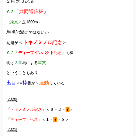
２月に行われる
「
共同通信杯
」
Ｇ３
（
東京
／芝1800m）
馬名冠
競走ではないが
＜
トキノミノル
記念
＞
副題が
Ｇ２
「
ディープインパクト
記念
」同様
明け
３歳
馬による
重賞
ということもあり
出目
枠
連動
＜=
番が＞
している
[
2020
]
「
トキノミノル記念
」＜６－２－
７
＞
「
ディープ I 記念
」＜１－
７
－８＞
[
2021
]