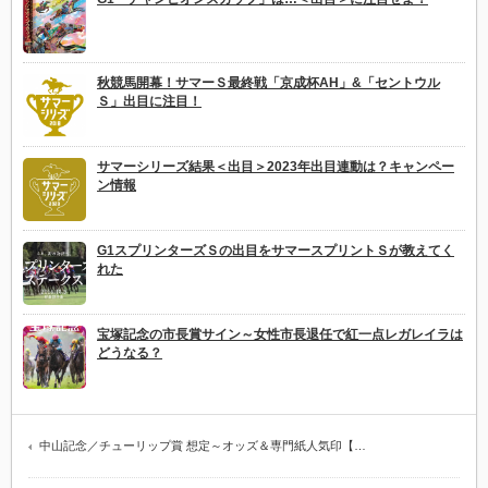
秋競馬開幕！サマーＳ最終戦「京成杯AH」&「セントウル
Ｓ」出目に注目！
サマーシリーズ結果＜出目＞2023年出目連動は？キャンペー
ン情報
G1スプリンターズＳの出目をサマースプリントＳが教えてく
れた
宝塚記念の市長賞サイン～女性市長退任で紅一点レガレイラは
どうなる？
中山記念／チューリップ賞 想定～オッズ＆専門紙人気印【…