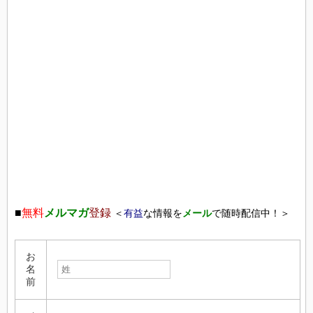
■
無料
メルマガ
登録
＜
有益
な情報を
メール
で随時配信中！＞
お
名
前