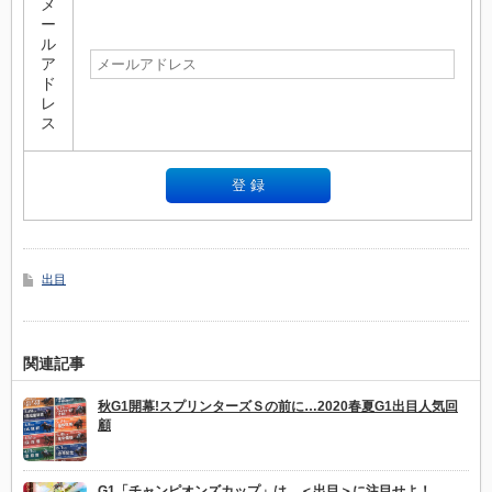
メ
ー
ル
ア
ド
レ
ス
出目
関連記事
秋G1開幕!スプリンターズＳの前に…2020春夏G1出目人気回
顧
G1「チャンピオンズカップ」は…＜出目＞に注目せよ！