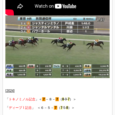
[
2024
]
「
トキノミノル
記念
」＜
７
－８－
７
（
8
-9-
7
）＞
「
ディープ I 記念
」 ＜６－５－
７
（
7
-5-
8
）＞