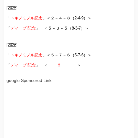
[
2025
]
「
トキノミノル
記念
」＜２－４－８（2-4-9）＞
「
ディープI記念
」 ＜
５
－３－
５
（8-3-7）＞
[
2026
]
「
トキノミノル
記念
」＜５－７－６（5-7-6）＞
「
ディープI記念
」 ＜
？
＞
google Sponsored Link