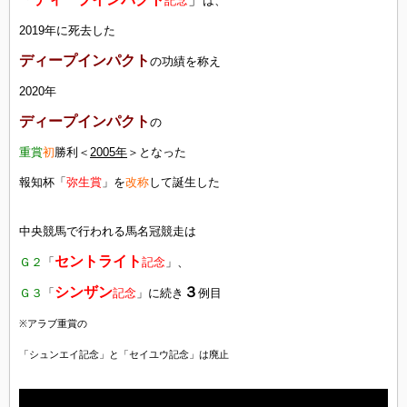
記念
は、
2019年に死去した
ディープインパクト
の功績を称え
2020年
ディープインパクト
の
重賞
初
勝利＜
2005年
＞となった
報知杯「
弥生賞
」を
改称
して誕生した
中央競馬で行われる馬名冠競走は
セントライト
Ｇ２
「
記念
」、
シンザン
３
Ｇ３
「
記念
」に続き
例目
※アラブ重賞の
「シュンエイ記念」と「セイユウ記念」は廃止