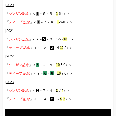
[
2020
]
「
シンザン記念
」＜
１
－６－３（
1
-6-3）＞
「
ディープI記念
」＜
１
－７－８（
1
-8-10）＞
[
2021
]
「
シンザン記念
」＜７－
２
－６（12-3-
10
）＞
「
ディープI記念
」＜４－８－
２
（4-
10
-2）＞
[
2022
]
「
シンザン記念
」＜
６
－２－５（
10
-3-9）＞
「
ディープI記念
」＜８－
６
－
６
（
10
-7-6）＞
[
2023
]
「
シンザン記念
」＜
２
－７－４（
2
-7-
4
）＞
「
ディープI記念
」＜６－４－
２
（6-
4
–
2
）＞