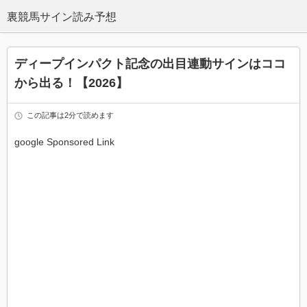
ディープインパクト記念の出目連動サインはココ
から出る！【2026】
この記事は2分で読めます
google Sponsored Link