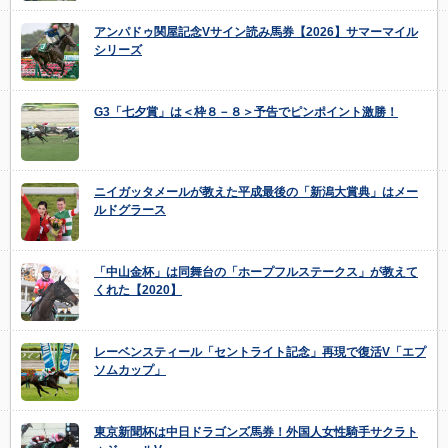
アンパドゥ関屋記念Vサイン読み馬券【2026】サマーマイル
シリーズ
G3「七夕賞」は＜枠８－８＞予告でピンポイント激勝！
ニイガッタメールが教えた平成最後の「新潟大賞典」はメー
ルドグラース
「中山金杯」は同舞台の「ホープフルステークス」が教えて
くれた【2020】
レーベンスティール「セントライト記念」再現で復活V「エプ
ソムカップ」
東京新聞杯は中日ドラゴンズ馬券！外国人女性騎手サクラト