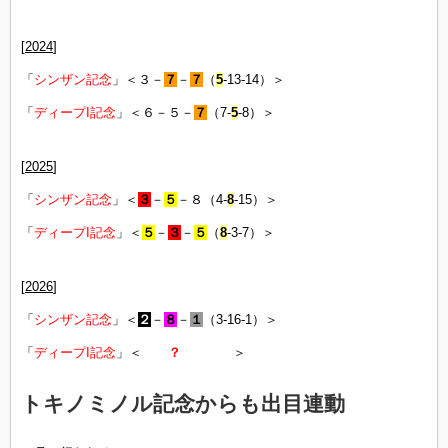
[
2024
]
「
シンザン記念
」＜３－
７
－
７
（
5
-13-14）＞
「
ディープI記念
」＜６－５－
７
（7-
5
-8）＞
[
2025
]
「
シンザン記念
」＜
３
－
５
－８（4-
8
-15）＞
「
ディープI記念
」＜
５
－
３
－
５
（
8
-3-7）＞
[
2026
]
「
シンザン記念
」＜
２
－
８
－
１
（3-16-1）＞
「
ディープI記念
」＜
？
＞
トキノミノル記念からも出目連動