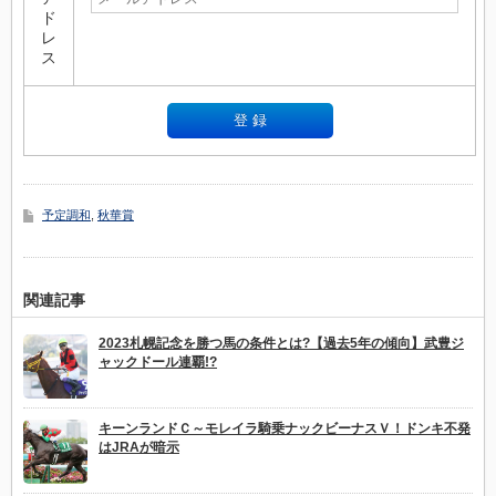
ド
レ
ス
予定調和
,
秋華賞
関連記事
2023札幌記念を勝つ馬の条件とは?【過去5年の傾向】武豊ジ
ャックドール連覇!?
キーンランドＣ～モレイラ騎乗ナックビーナスＶ！ドンキ不発
はJRAが暗示