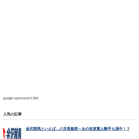
google sponsored LINK
人気の記事
金沢競馬といえば…八百長疑惑～あの吉原寛人騎手も渦中！？