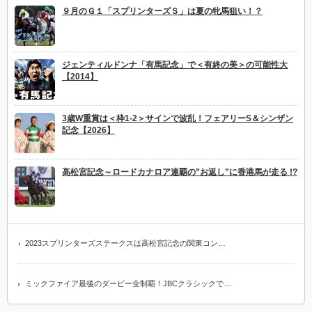
９月のＧ１「スプリンターズＳ」は夏の牝馬狙い！？
ジェンティルドンナ「有馬記念」で＜有終の美＞の可能性大
【2014】
3歳W重賞は＜枠1-2＞サインで波乱！フェアリーS＆シンザン
記念【2026】
高松宮記念～ロードカナロア連覇の”お返し”に香港馬が走る !?
2023スプリンターズステークスは高松宮記念の関東コン…
ミックファイア最後のダービー全制覇！JBCクラシックで…