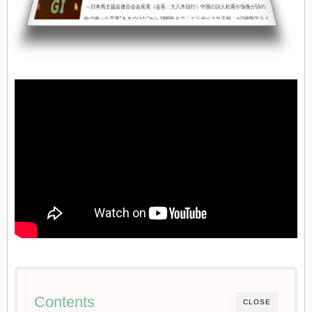
～日本馬主協会連合会会長賞（会長：大八木信行）中国の詩人杜甫や張衡が詩の
中で使った言葉”あきのはな”から1995年まで「エリザベス女王杯」が3歳限定Ｇ１
として牝馬三冠の最終戦の位置付けだったが、1996年「エリザベス女王杯」の古
馬開放に伴い新設された「中山四歳牝馬特別（現：桜花賞）」「阪神優駿牝馬
（現：優駿牝馬＜オークス＞）」「横浜農林省賞典四歳呼馬（現：皐月賞）...
Contents
CLOSE