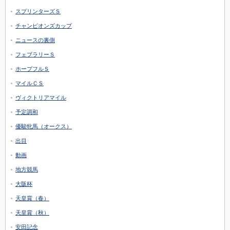
スプリンターズＳ
チャンピオンズカップ
ニュースの裏側
フェブラリーＳ
ホープフルＳ
マイルＣＳ
ヴィクトリアマイル
予定調和
優駿牝馬（オークス）
出目
動画
地方競馬
大阪杯
天皇賞（春）
天皇賞（秋）
安田記念