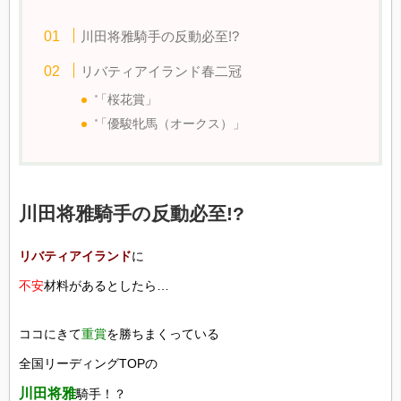
川田将雅騎手の反動必至!?
リバティアイランド春二冠
「桜花賞」
「優駿牝馬（オークス）」
川田将雅騎手の反動必至!?
リバティアイランド
に
不安
材料があるとしたら…
ココにきて
重賞
を勝ちまくっている
全国リーディングTOPの
川田将雅
騎手！？