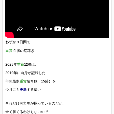
わずか８日間で
４
重賞
勝の荒稼ぎ
2023年
重賞
勝は、
12
2019年に自身が記録した
年間最多
重賞
勝ち数（
15
勝）を
今月にも
更新
する勢い
それだけ有力馬が揃っているのだが、
全て勝てるわけもないので