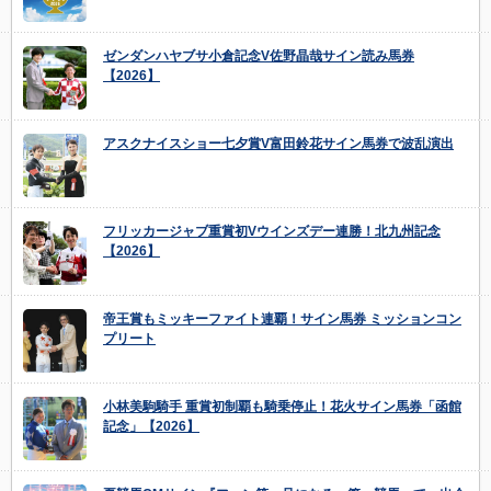
ゼンダンハヤブサ小倉記念V佐野晶哉サイン読み馬券
【2026】
アスクナイスショー七夕賞V富田鈴花サイン馬券で波乱演出
フリッカージャブ重賞初Vウインズデー連勝！北九州記念
【2026】
帝王賞もミッキーファイト連覇！サイン馬券 ミッションコン
プリート
小林美駒騎手 重賞初制覇も騎乗停止！花火サイン馬券「函館
記念」【2026】