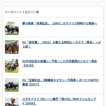
ピンポイント１点サイン集
夢の祭典「有馬記念」（2001）がアメリカ同時テロ馬券へ
G1「桜花賞」（2012）を教える特別な＜サクラ（馬名）＞が
２頭！
G3中京記念を前週に＜予告＞した中京競馬のメモリー馬名
【2019】
G1「宝塚記念」9着惨敗キタサン＜万馬券＞ボーナスGETの
裏側【2017】
ロデオドライブ&レーン騎手『母の日』NHKマイルカップ
V【2026】