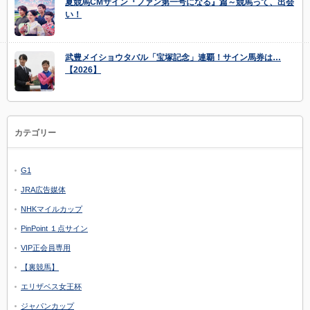
夏競馬CMサイン『ファン第一号になる』篇～競馬って、出会
い！
武豊メイショウタバル「宝塚記念」連覇！サイン馬券は…
【2026】
カテゴリー
G1
JRA広告媒体
NHKマイルカップ
PinPoint １点サイン
VIP正会員専用
【裏競馬】
エリザベス女王杯
ジャパンカップ