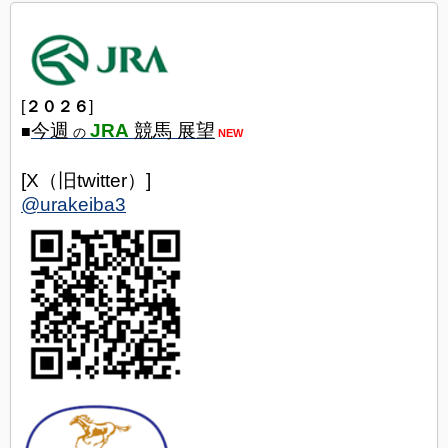
[
２０２６
]
今週
JRA
競馬 展望
■
の
NEW
[X（旧twitter）]
@urakeiba3