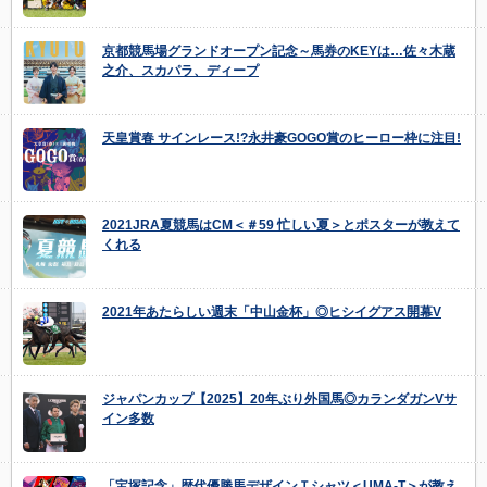
京都競馬場グランドオープン記念～馬券のKEYは…佐々木蔵
之介、スカパラ、ディープ
天皇賞春 サインレース!?永井豪GOGO賞のヒーロー枠に注目!
2021JRA夏競馬はCM＜＃59 忙しい夏＞とポスターが教えて
くれる
2021年あたらしい週末「中山金杯」◎ヒシイグアス開幕V
ジャパンカップ【2025】20年ぶり外国馬◎カランダガンVサ
イン多数
「宝塚記念」歴代優勝馬デザインＴシャツ＜UMA-T＞が教え