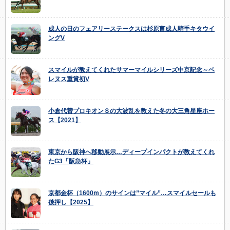
成人の日のフェアリーステークスは杉原言成人騎手キタウイ
ングV
スマイルが教えてくれたサマーマイルシリーズ中京記念～ベ
レヌス重賞初V
小倉代替プロキオンＳの大波乱を教えた冬の大三角星座ホー
ス【2021】
東京から阪神へ移動展示…ディープインパクトが教えてくれ
たG3「阪急杯」
京都金杯（1600m）のサインは”マイル”…スマイルセールも
後押し【2025】