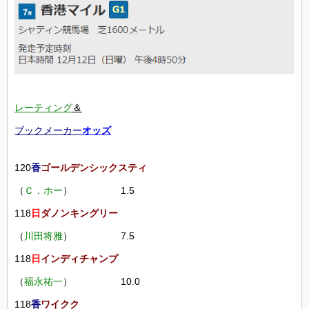
レーティング
＆
ブックメーカー
オッズ
120
香
ゴールデンシックスティ
（
Ｃ．ホー
） 1.5
118
日
ダノンキングリー
（
川田将雅
） 7.5
118
日
インディチャンプ
（
福永祐一
） 10.0
118
香
ワイクク