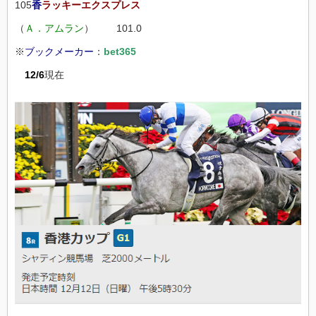
105
香
ラッキーエクスプレス
（
Ａ．アムラン
） 101.0
※
ブックメーカー
：
bet365
12/6
現在