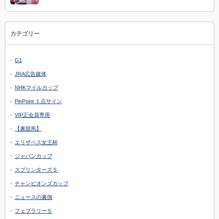
カテゴリー
G1
JRA広告媒体
NHKマイルカップ
PinPoint １点サイン
VIP正会員専用
【裏競馬】
エリザベス女王杯
ジャパンカップ
スプリンターズＳ
チャンピオンズカップ
ニュースの裏側
フェブラリーＳ