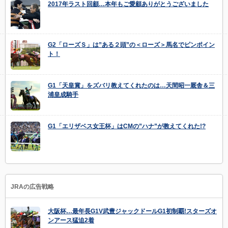
2017年ラスト回顧…本年もご愛顧ありがとうございました
G2「ローズＳ」は”ある２頭”の＜ローズ＞馬名でピンポイン
ト！
G1「天皇賞」をズバリ教えてくれたのは…天間昭一厩舎＆三
浦皇成騎手
G1「エリザベス女王杯」はCMの”ハナ”が教えてくれた!?
JRAの広告戦略
大阪杯…最年長G1V武豊ジャックドールG1初制覇!スターズオ
ンアース猛迫2着