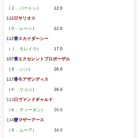
（
Ｚ．パートン
） 12.0
115
日
サリオス
（
Ｄ．レーン
） 12.0
112
香
スカイダーシー
（
Ｊ．モレイラ
） 17.0
107
香
エクセレントプロポーザル
（
Ｂ．シン
） 26.0
117
香
モアザンディス
（
Ｋ．リョン
） 26.0
113
日
ヴァンドギャルド
（
Ｋ．ティータン
） 26.0
114
愛
マザーアース
（
Ｒ．ムーア
） 34.0