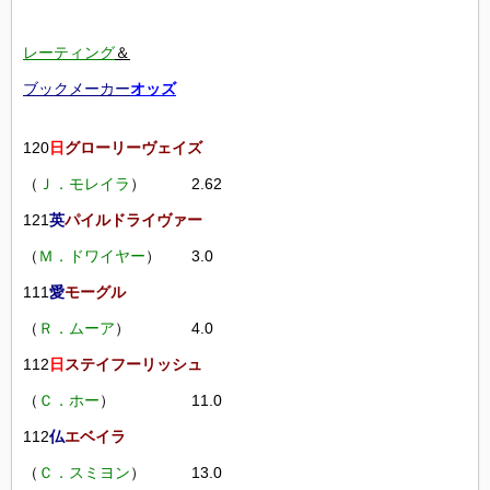
レーティング
＆
ブックメーカー
オッズ
120
日
グローリーヴェイズ
（
Ｊ．モレイラ
） 2.62
121
英
パイルドライヴァー
（
Ｍ．ドワイヤー
） 3.0
111
愛
モーグル
（
Ｒ．ムーア
） 4.0
112
日
ステイフーリッシュ
（
Ｃ．ホー
） 11.0
112
仏
エベイラ
（
Ｃ．スミヨン
） 13.0