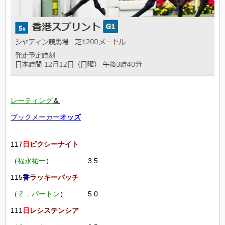
レーティング
＆
ブックメーカー
オッズ
117
日
ピクシーナイト
（
福永祐一
） 3.5
115
香
ラッキーパッチ
（
Ｚ．パートン
） 5.0
111
日
レシステンシア