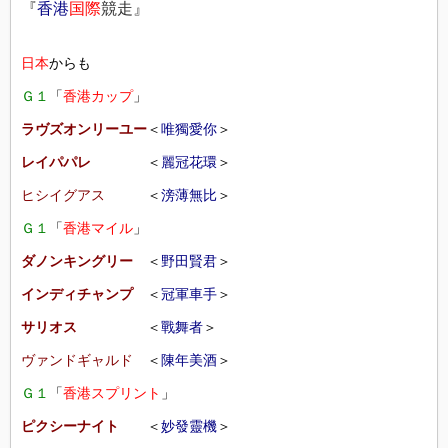
『
香港
国際
競走』
日本
からも
Ｇ１
「
香港カップ
」
ラヴズオンリーユー
＜
唯獨愛你
＞
レイパパレ
＜
麗冠花環
＞
ヒシイグアス
＜
滂薄無比
＞
Ｇ１
「
香港マイル
」
ダノンキングリー
＜
野田賢君
＞
インディチャンプ
＜
冠軍車手
＞
サリオス
＜
戰舞者
＞
ヴァンドギャルド
＜
陳年美酒
＞
Ｇ１
「
香港スプリント
」
ピクシーナイト
＜
妙發靈機
＞