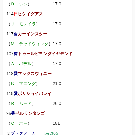
（
Ｂ．シン
） 17.0
114
日
ヒシイグアス
（
Ｊ．モレイラ
） 17.0
117
香
カーインスター
（
Ｍ．チャドウィック
）17.0
107
香
トゥールビヨンダイヤモンド
（
Ａ．バデル
） 17.0
118
愛
マックスウィニー
（
Ｋ．マニング
） 21.0
115
愛
ボリショイバレイ
（
Ｒ．ムーア
） 26.0
95
香
ベルリンタンゴ
（
Ｃ．ホー
） 151
※
ブックメーカー
：
bet365