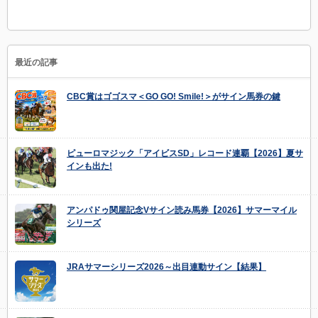
最近の記事
CBC賞はゴゴスマ＜GO GO! Smile!＞がサイン馬券の鍵
ピューロマジック「アイビスSD」レコード連覇【2026】夏サ
インも出た!
アンパドゥ関屋記念Vサイン読み馬券【2026】サマーマイル
シリーズ
JRAサマーシリーズ2026～出目連動サイン【結果】