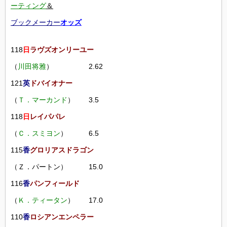
ーティング
＆
ブックメーカー
オッズ
118
日
ラヴズオンリーユー
（
川田将雅
） 2.62
121
英
ドバイオナー
（
Ｔ．マーカンド
） 3.5
118
日
レイパパレ
（
Ｃ．スミヨン
） 6.5
115
香
グロリアスドラゴン
（Ｚ．パートン） 15.0
116
香
パンフィールド
（
Ｋ．ティータン
） 17.0
110
香
ロシアンエンペラー