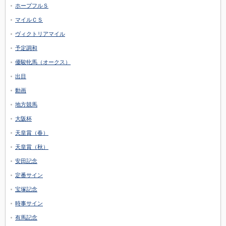
ホープフルＳ
マイルＣＳ
ヴィクトリアマイル
予定調和
優駿牝馬（オークス）
出目
動画
地方競馬
大阪杯
天皇賞（春）
天皇賞（秋）
安田記念
定番サイン
宝塚記念
時事サイン
有馬記念