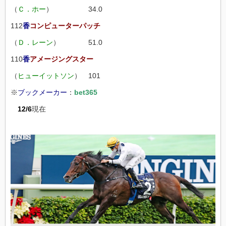
（
Ｃ．ホー
） 34.0
112
香
コンピューターパッチ
（
Ｄ．レーン
） 51.0
110
香
アメージングスター
（
ヒューイットソン
） 101
※
ブックメーカー
：
bet365
12/6
現在