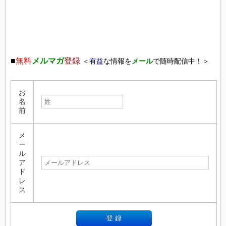
■
無料
メルマガ
登録
＜
有益
な情報を
メール
で随時配信中！＞
お
名
前
メ
ー
ル
ア
ド
レ
ス