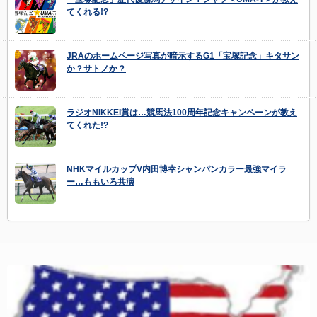
てくれる!?
JRAのホームページ写真が暗示するG1「宝塚記念」キタサン
か？サトノか？
ラジオNIKKEI賞は…競馬法100周年記念キャンペーンが教え
てくれた!?
NHKマイルカップV内田博幸シャンパンカラー最強マイラ
ー…ももいろ共演