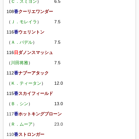
（
Ｃ．スミヨン
） 6.5
108
香
クーリエワンダー
（
Ｊ．モレイラ
） 7.5
116
香
ウェリントン
（
Ａ．バデル
） 7.5
116
日
ダノンスマッシュ
（
川田将雅
） 7.5
112
香
ナブーアタック
（
Ｋ．ティータン
） 12.0
115
香
スカイフィールド
（
Ｂ．シン
） 13.0
117
香
ホットキングプローン
（
Ｒ．ムーア
） 23.0
110
香
ストロンガー