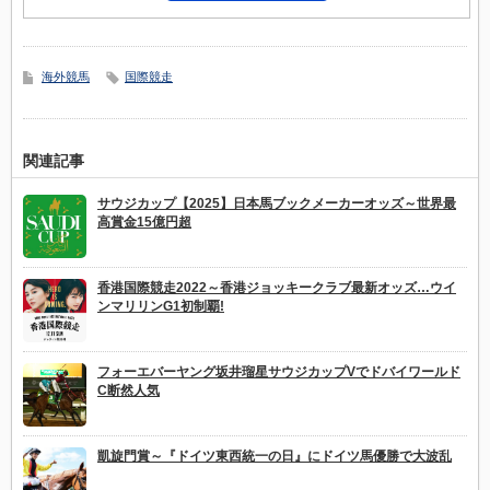
海外競馬
国際競走
関連記事
サウジカップ【2025】日本馬ブックメーカーオッズ～世界最
高賞金15億円超
香港国際競走2022～香港ジョッキークラブ最新オッズ…ウイ
ンマリリンG1初制覇!
フォーエバーヤング坂井瑠星サウジカップVでドバイワールド
C断然人気
凱旋門賞～『ドイツ東西統一の日』にドイツ馬優勝で大波乱