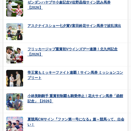
ゼンダンハヤブサ小倉記念V佐野晶哉サイン読み馬券
【2026】
アスクナイスショー七夕賞V富田鈴花サイン馬券で波乱演出
フリッカージャブ重賞初Vウインズデー連勝！北九州記念
【2026】
帝王賞もミッキーファイト連覇！サイン馬券 ミッションコン
プリート
小林美駒騎手 重賞初制覇も騎乗停止！花火サイン馬券「函館
記念」【2026】
夏競馬CMサイン『ファン第一号になる』篇～競馬って、出会
い！