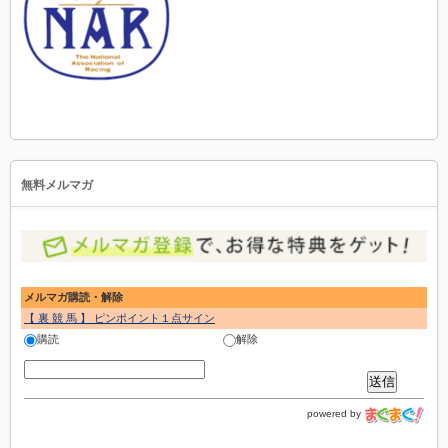
無料メルマガ
メルマガ購読・解除
【 裏 競 馬 】 ピンポイント１点サイン
購読
解除
powered by