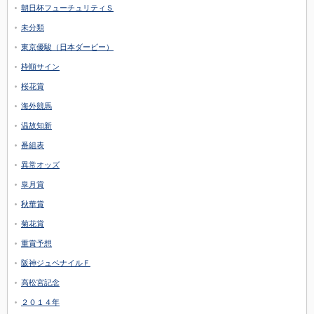
朝日杯フューチュリティＳ
未分類
東京優駿（日本ダービー）
枠順サイン
桜花賞
海外競馬
温故知新
番組表
異常オッズ
皐月賞
秋華賞
菊花賞
重賞予想
阪神ジュベナイルＦ
高松宮記念
２０１４年