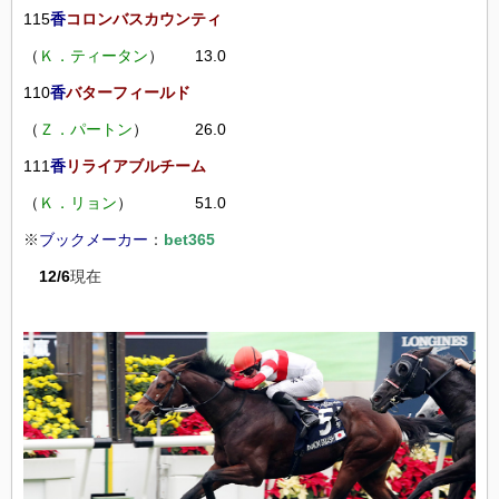
115
香
コロンバスカウンティ
（
Ｋ．ティータン
） 13.0
110
香
バターフィールド
（
Ｚ．パートン
） 26.0
111
香
リライアブルチーム
（
Ｋ．リョン
） 51.0
※
ブックメーカー
：
bet365
12/6
現在