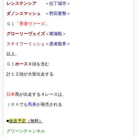
レシステンシア
＜
拉丁城市
＞
ダノンスマッシュ
＜
野田重擊
＞
Ｇ１
「
香港ヴァーズ
」
グローリーヴェイズ
＜
耀滿瓶
＞
ステイフーリッシュ
＜
愚者眼界
＞
以上、
Ｇ１
ホース
９頭を含む
計１２頭が大挙出走する
日本
馬が出走する４レースは、
ＪＲＡ
でも
馬券
が発売される
■
放送予定
（無料）
グリーンチャンネル