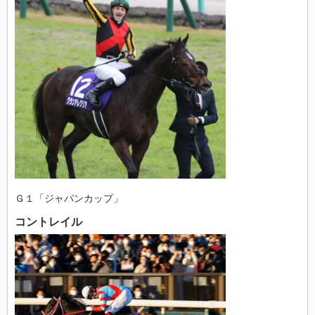
Ｇ１「ジャパンカップ」
コントレイル