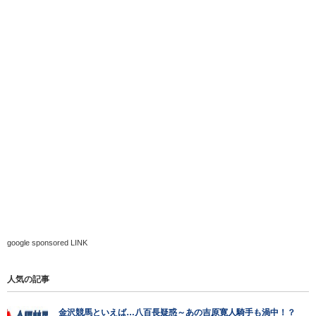
google sponsored LINK
人気の記事
金沢競馬といえば…八百長疑惑～あの吉原寛人騎手も渦中！？