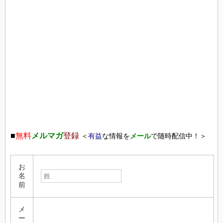
■
無料
メルマガ
登録
＜
有益
な情報を
メール
で随時配信中！＞
お
名
前
メ
ー