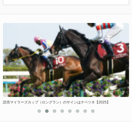
読売マイラーズカップ（ロングラン）のサインはナベツネ【2025】