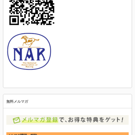
無料メルマガ