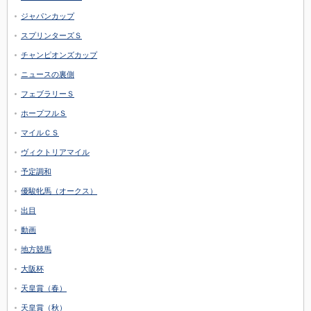
ジャパンカップ
スプリンターズＳ
チャンピオンズカップ
ニュースの裏側
フェブラリーＳ
ホープフルＳ
マイルＣＳ
ヴィクトリアマイル
予定調和
優駿牝馬（オークス）
出目
動画
地方競馬
大阪杯
天皇賞（春）
天皇賞（秋）