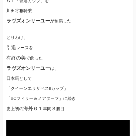
Ｇ１「香港カップ」を
川田将雅騎乗
ラヴズオンリーユー
が制覇した
とりわけ、
引退
レースを
有終の美
で飾った
ラヴズオンリーユー
は、
日本馬として
「クイーンエリザベスⅡカップ」
「BCフィリー＆メアターフ」に続き
海外Ｇ１
３
史上初の
年間
勝目