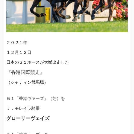
２０２１年
１２月１２日
日本のＧ１ホースが大挙出走した
『香港国際競走』
（シャティン競馬場）
Ｇ１「香港ヴァーズ」（芝）を
Ｊ．モレイラ騎乗
グローリーヴェイズ