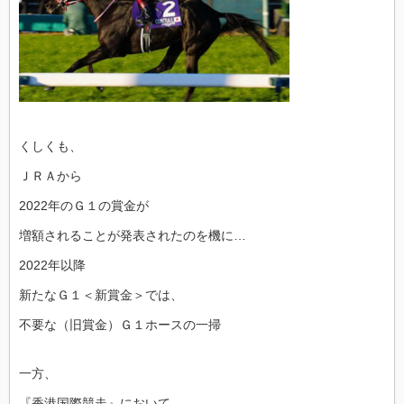
くしくも、
ＪＲＡから
2022年のＧ１の賞金が
増額されることが発表されたのを機に…
2022年以降
新たなＧ１＜新賞金＞では、
不要な（旧賞金）Ｇ１ホースの一掃
一方、
『香港国際競走』において