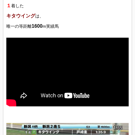
１
着した
キタウイング
は、
1600
唯一の等距離
m実績馬