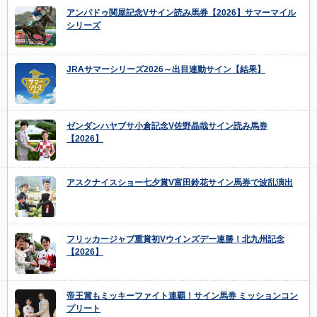
アンパドゥ関屋記念Vサイン読み馬券【2026】サマーマイル
シリーズ
JRAサマーシリーズ2026～出目連動サイン【結果】
ゼンダンハヤブサ小倉記念V佐野晶哉サイン読み馬券
【2026】
アスクナイスショー七夕賞V富田鈴花サイン馬券で波乱演出
フリッカージャブ重賞初Vウインズデー連勝！北九州記念
【2026】
帝王賞もミッキーファイト連覇！サイン馬券 ミッションコン
プリート