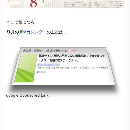
そして気になる
９
月の
JRA
カレンダー
の主役は…
裏競馬 - 競馬サイン裏読み予想ブログ
1 User
競馬サイン 裏読み予想 2022 新潟記念／小倉2歳ステ
ークス／札幌2歳ステークス - ...
https://tomocity.com
今週のJRA競馬 ９月３日（土）先負・未 ホームラン記念日、ベッドの日■誕生日
角田大和 [...
google Sponsored Link