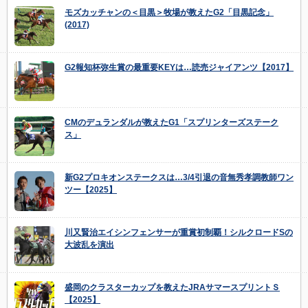
モズカッチャンの＜目黒＞牧場が教えたG2「目黒記念」
(2017)
G2報知杯弥生賞の最重要KEYは…読売ジャイアンツ【2017】
CMのデュランダルが教えたG1「スプリンターズステーク
ス」
新G2プロキオンステークスは…3/4引退の音無秀孝調教師ワン
ツー【2025】
川又賢治エイシンフェンサーが重賞初制覇！シルクロードSの
大波乱を演出
盛岡のクラスターカップを教えたJRAサマースプリントＳ
【2025】