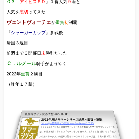
Ｇ３
「
アイビスＳＤ
」
１
番人気
９
着と
人気を
裏切
ってきた
ヴェントヴォーチェ
が
重賞
初
制覇
『
シャーガーカップ
』参戦後
帰国３週目
前週まで３開催日
未
勝利だった
Ｃ．ルメール
騎手がようやく
2022年
重賞
２勝目
（昨年１７勝）
裏競馬サイン読み予想
2022.09.01
2022年JRAサマーシリーズ結果＜出目＞連動
https://jra競馬サイン読み.com/archives/16225
２０２２年８月ラスト開催サマーシリーズも終盤戦へサマースプリントシリーズ
は、８月２８日（日）Ｇ３「キーンランドカップ」９月１１日（日）Ｇ２「セン
トウルステークス」の残り２戦サマー２０００シリーズは、９月４日（日）Ｇ３