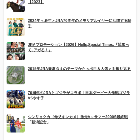
【2023】
2024年＜辰年＞JRA70周年のメモリアルイヤーに活躍する騎
手
JRAプロモーション【2026】Hello,Special Times.『競馬っ
て､アガる！』
2015年JRA春夏Ｇ１のテーマから＜出目＆人気＞を振り返る
70周年のJRAとゴジラがコラボ！日本ダービー大作戦ゴジラ
VSやす子
シンリョクカ（母父キンカメ）激走V～サマー2000S最終戦
「新潟記念」