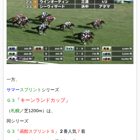
一方、
サマー
スプリント
シリーズ
「
キーンランドカップ
」
Ｇ３
（
札幌
／芝1200m）は、
同シリーズ
Ｇ３
「
函館スプリントＳ
」
２
番人気
７
着