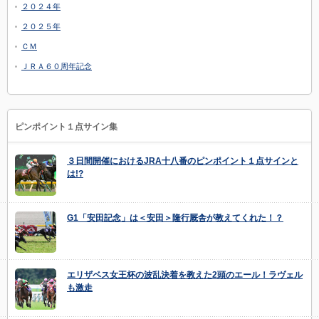
２０２４年
２０２５年
ＣＭ
ＪＲＡ６０周年記念
ピンポイント１点サイン集
３日間開催におけるJRA十八番のピンポイント１点サインと
は!?
G1「安田記念」は＜安田＞隆行厩舎が教えてくれた！？
エリザベス女王杯の波乱決着を教えた2頭のエール！ラヴェル
も激走