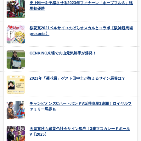
史上唯一を予感させる2023年フィナーレ「ホープフルＳ」牝
馬初優勝
桜花賞2021ベルサイユのばらオスカルとコラボ【阪神競馬場
presents】
GENKING来場で丸山元気騎手が爆発！
2023年「菊花賞」ゲスト田中圭が教えるサイン馬券は？
チャンピオンズCハートボンドV坂井瑠星3連覇！ロイヤルフ
ァミリー馬券も
天皇賞秋も緑黄色社会サイン馬券！3歳マスカレードボール
V【2025】