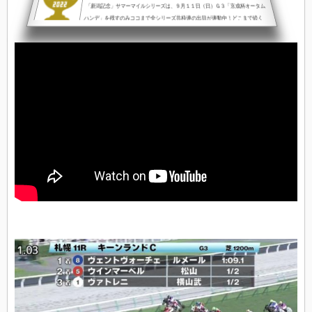
「新潟記念」サマーマイルシリーズは、９月１１日（日）Ｇ３「京成杯オータム
ハンデ」を残すのみココまで全シリーズ共枠連の出目が連動中！どこまで続く
か？サマージョッキーズシリーズサマーシリーズ全レースが対象となるサマージ
ョッキーズシリーズ８月１４日現在トップを走るのは…Ｇ３「函館スプリン...