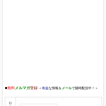
■
無料
メルマガ
登録
＜
有益
な情報を
メール
で随時配信中！＞
お