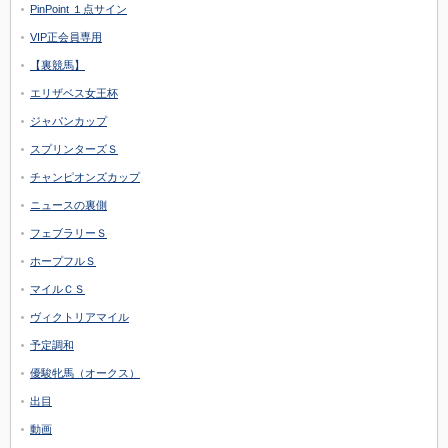
PinPoint １点サイン
VIP正会員専用
【裏競馬】
エリザベス女王杯
ジャパンカップ
スプリンターズＳ
チャンピオンズカップ
ニュースの裏側
フェブラリーＳ
ホープフルＳ
マイルＣＳ
ヴィクトリアマイル
予定調和
優駿牝馬（オークス）
出目
動画