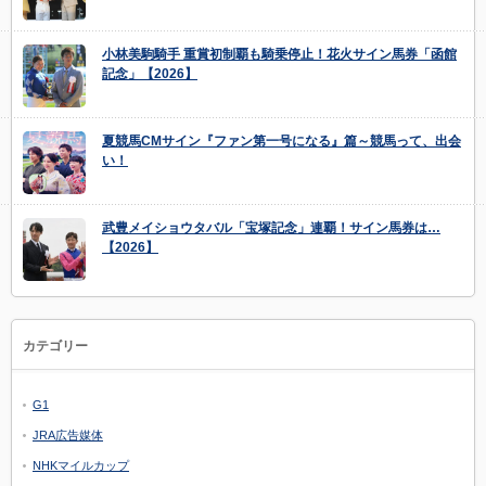
小林美駒騎手 重賞初制覇も騎乗停止！花火サイン馬券「函館
記念」【2026】
夏競馬CMサイン『ファン第一号になる』篇～競馬って、出会
い！
武豊メイショウタバル「宝塚記念」連覇！サイン馬券は…
【2026】
カテゴリー
G1
JRA広告媒体
NHKマイルカップ