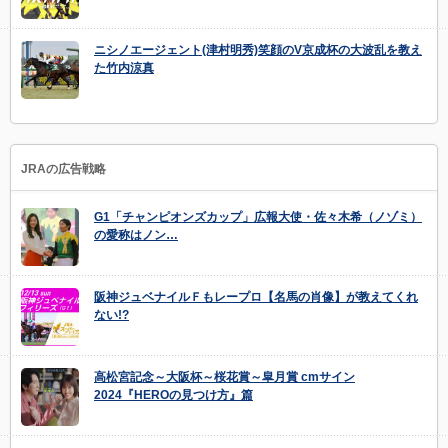
ニシノエージェント(津村明秀)笑顔のV京成杯の大波乱を教え
た竹内涼真
JRAの広告戦略
G1「チャンピオンズカップ」広報大使・佐々木希（ノゾミ）
の愛称はノン…
阪神ジュベナイルＦもレープロ【名馬の肖像】が教えてくれ
ない!?
高松宮記念～大阪杯～桜花賞～皐月賞 cmサイン
2024『HEROの見つけ方』篇