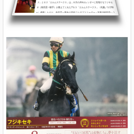
ス」とＧ３「エルムステークス」は…８月のJRAカレンダーに登場するフジキセ
キ（角田晃一騎手）が教えてくれた!?Ｇ３「エルムステークス」（札幌／Ｄ1700
m）優勝したのは…角田晃一厩舎の同枠フルデプスリーダー＜単勝1690円⑨＞２
着したのが、角田晃一厩舎のウェルドーン（6番人気）2021年の函館代替開催か
ら札幌に戻して行われた2022年OP「マリーンＳ」（函館D1700m）の１、２着馬
がそのまま１、２着に＜再現＞されて馬連5340円※「マリーンＳ」の馬連17180
円&...