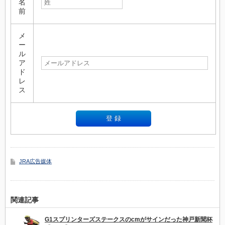
名
前
メ
ー
ル
ア
ド
レ
ス
JRA広告媒体
関連記事
G1スプリンターズステークスのcmがサインだった神戸新聞杯