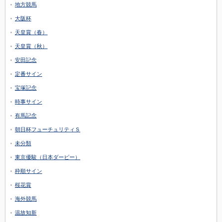
地方競馬
大阪杯
天皇賞（春）
天皇賞（秋）
安田記念
定番サイン
宝塚記念
時事サイン
有馬記念
朝日杯フューチュリティＳ
未分類
東京優駿（日本ダービー）
枠順サイン
桜花賞
海外競馬
温故知新