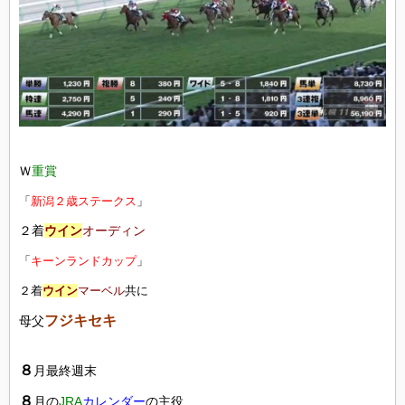
Ｗ
重賞
「
新潟２歳ステークス
」
２着
ウイン
オーディン
「
キーンランドカップ
」
２着
ウイン
マーベル
共に
フジキセキ
母父
８
月最終週末
８
月の
JRA
カレンダー
の主役