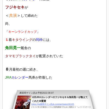
フジキセキ
が
＜
共演
＞
して締めた
尚、
「
キーンランドカップ
」
１
着
キタウイング
の
同枠
には、
角田晃一
厩舎の
タマモブラックタイ
が配置されていた
８
月最初の週に続き、
JRA
カレンダー
馬券が炸裂した
裏競馬サイン読み予想
2022.08.07
8月JRAカレンダーのフジキセキ＆角田晃一が教えて
くれたW重賞
https://jra競馬サイン読み.com/archives/16105
２０２２年８月最初のＪＲＡの競馬開催で行われた重賞Ｇ３「レパードステーク