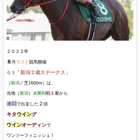
２０２２年
８
月
ラスト
競馬開催
「
新潟２歳ステークス
」
Ｇ３
（
新潟
／芝1600m）は、
当地（
新潟
）
未勝利
戦
１
着から
連闘
２
で出走した
頭
キタ
ウイン
グ
ウイン
オーディン
で
ワンツーフィニッシュ！