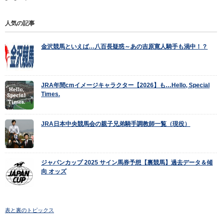
人気の記事
金沢競馬といえば…八百長疑惑～あの吉原寛人騎手も渦中！？
JRA年間cmイメージキャラクター【2026】も…Hello, Special
Times.
JRA日本中央競馬会の親子兄弟騎手調教師一覧（現役）
ジャパンカップ 2025 サイン馬券予想【裏競馬】過去データ＆傾
向 オッズ
表と裏のトピックス