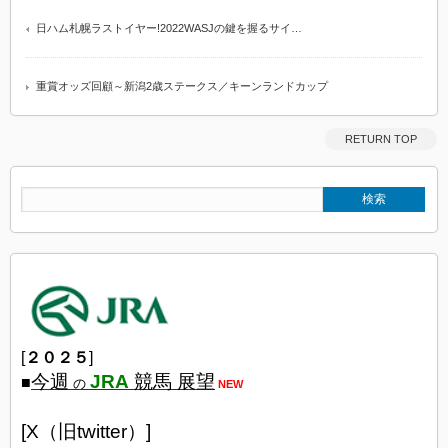
日ハム札幌ラストイヤー!2022WASJの鍵を握るサイ…
重賞オッズ回顧～新潟2歳ステークス／キーンランドカップ
RETURN TOP
[
２０２５
]
今週
JRA
競馬 展望
■
の
NEW
[X（旧twitter）]