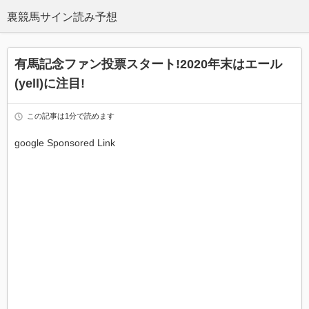
有馬記念ファン投票スタート!2020年末はエール
(yell)に注目!
この記事は1分で読めます
google Sponsored Link