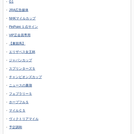
G1
JRA広告媒体
NHKマイルカップ
PinPoint １点サイン
VIP正会員専用
【裏競馬】
エリザベス女王杯
ジャパンカップ
スプリンターズＳ
チャンピオンズカップ
ニュースの裏側
フェブラリーＳ
ホープフルＳ
マイルＣＳ
ヴィクトリアマイル
予定調和