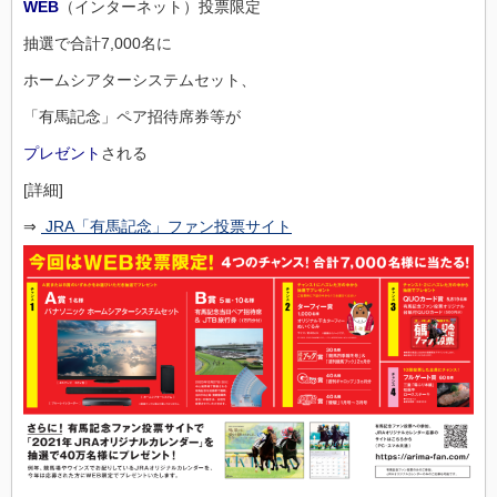
WEB
（インターネット）投票限定
抽選で合計7,000名に
ホームシアターシステムセット、
「有馬記念」ペア招待席券等が
プレゼント
される
[詳細]
⇒
JRA「有馬記念」ファン投票サイト