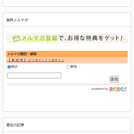
無料メルマガ
メルマガ購読・解除
【 裏 競 馬 】 ピンポイント１点サイン
購読
解除
powered by
最近の記事