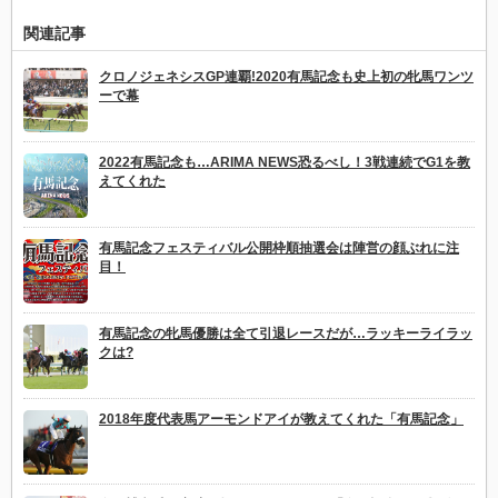
関連記事
クロノジェネシスGP連覇!2020有馬記念も史上初の牝馬ワンツ
ーで幕
2022有馬記念も…ARIMA NEWS恐るべし！3戦連続でG1を教
えてくれた
有馬記念フェスティバル公開枠順抽選会は陣営の顔ぶれに注
目！
有馬記念の牝馬優勝は全て引退レースだが…ラッキーライラッ
クは?
2018年度代表馬アーモンドアイが教えてくれた「有馬記念」