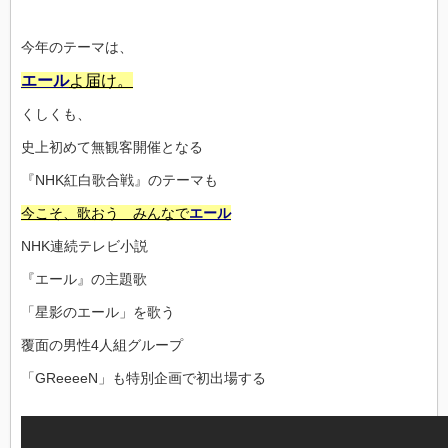
今年のテーマは、
エール
よ届け。
くしくも、
史上初めて無観客開催となる
『NHK紅白歌合戦』のテーマも
今こそ、歌おう みんなで
エール
NHK連続テレビ小説
『エール』の主題歌
「星影のエール」を歌う
覆面の男性4人組グループ
「GReeeeN」も特別企画で初出場する