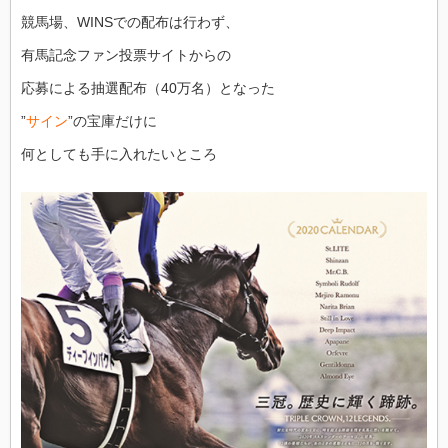
競馬場、WINSでの配布は行わず、
有馬記念ファン投票サイトからの
応募による抽選配布（40万名）となった
”
サイン
”の宝庫だけに
何としても手に入れたいところ