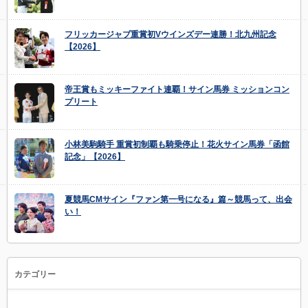
フリッカージャブ重賞初Vウインズデー連勝！北九州記念
【2026】
帝王賞もミッキーファイト連覇！サイン馬券 ミッションコン
プリート
小林美駒騎手 重賞初制覇も騎乗停止！花火サイン馬券「函館
記念」【2026】
夏競馬CMサイン『ファン第一号になる』篇～競馬って、出会
い！
カテゴリー