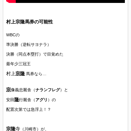
村上宗隆馬券の可能性
WBCの
準決勝（逆転サヨナラ）
決勝（同点本塁打）で目覚めた
最年少三冠王
村上
宗隆
馬券なら…
宗
像義忠厩舎（
ナランフレグ
）と
隆
安田
行厩舎（
アグリ
）の
配置次第では急浮上！？
宗隆
寺
（川崎市）が、