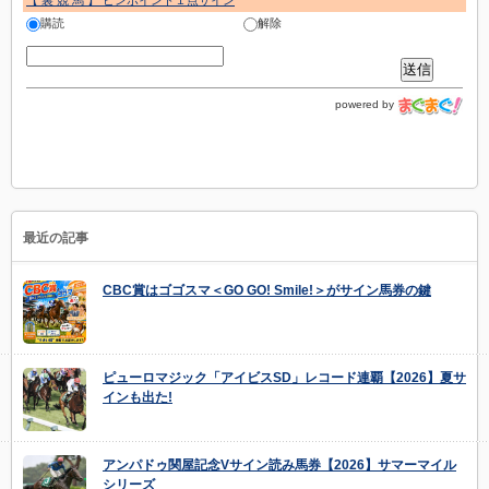
【 裏 競 馬 】 ピンポイント１点サイン
購読
解除
powered by
最近の記事
CBC賞はゴゴスマ＜GO GO! Smile!＞がサイン馬券の鍵
ピューロマジック「アイビスSD」レコード連覇【2026】夏サ
インも出た!
アンパドゥ関屋記念Vサイン読み馬券【2026】サマーマイル
シリーズ