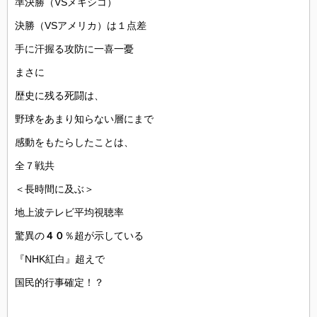
準決勝（VSメキシコ）
決勝（VSアメリカ）は
１点差
手に汗握る攻防に一喜一憂
まさに
歴史に残る死闘は、
野球をあまり知らない層にまで
感動をもたらしたことは、
全７戦共
＜長時間に及ぶ＞
地上波テレビ平均視聴率
驚異の
４０
％超が示している
『NHK紅白』超えで
国民的行事確定！？