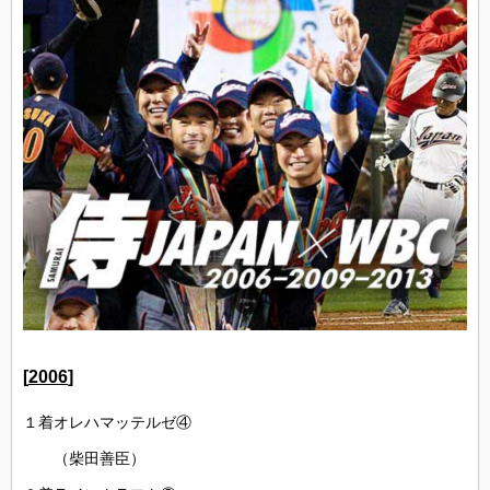
[
2006
]
１着オレハマッテルゼ④
（柴田善臣）