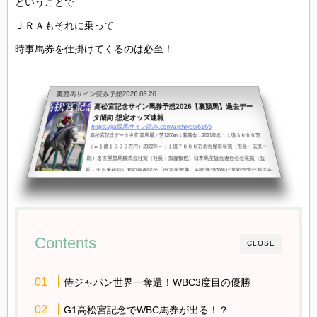
ということで
ＪＲＡもそれに乗って
時事馬券を
仕掛けてくるのは必至！
裏競馬サイン読み予想
2026.03.26
高松宮記念サイン馬券予想2026【裏競馬】過去デー
タ傾向 想定オッズ速報
https://jra競馬サイン読み.com/archives/6165
高松宮記念データ中京 競馬場／芝1200m１着賞金…2021年迄：１億３０００万
（←１億１０００万円）2022年～：１億７０００万名古屋市長賞（市長：広沢一
郎）名古屋競馬株式会社賞（社長：加藤慎也）日本馬主協会連合会会長賞（会
長：大八木信行）1967年創設の「中京大賞典」が前身1970年に高松宮宣仁親王か
ら優勝杯が下賜1971年「高松宮杯」として新設された当時は、中京競馬場に新設
された芝2000m戦だった1984年グレード制導入に伴いG2格付け1996年G1昇格に
伴い芝1200m戦へ1998年「高松宮記念」へ2007年国際G1へ （フルゲート18頭...
Contents
CLOSE
侍ジャパン世界一奪還！WBC3度目の優勝
G1高松宮記念でWBC馬券が出る！？