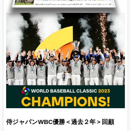
#WorldBaseballClassic pic.twitter.com/au9hd3ZybD— 日刊スポーツ侍ジャパン担
当 (@nikkan_samurai) March 17, 2023そして３月１８日（土）には、センバツ高
校野球（春の甲子園大会）が開幕まさに、球春真っ盛りそんな中行...
侍ジャパンWBC優勝＜過去２年＞回顧