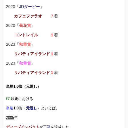
2020「
JDダービー
」
カフェファラオ
７
着
2020「
菊花賞
」
コントレイル
１
着
2023「
秋華賞
」
リバティアイランド
１
着
2023「
秋華賞
」
リバティアイランド
１
着
単勝1.0倍（元返し）
G1
競走における
単勝
1.0
倍（
元返し
）といえば、
2005
年
ディープインパクト
が
三冠
を達成した