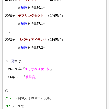
※
単勝
支持率
60.1
％
2020年…
デアリングタクト
＜
140
円①＞
※
単勝
支持率
57.1
％
↓
2023年…
リバティアイランド
＜
110
円①＞
※
単勝
支持率
67.3
％
※
三冠
目は、
1976～95年「
エリザベス女王杯
」
1996年～ 「
秋華賞
」
尚、
グレード
制導入（1984年）以降、
Ｇ１
レースで