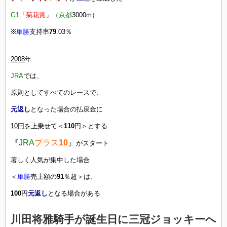
G1
「
菊花賞
」（
京都
3000m）
※
単勝
支持率
79
.03％
2008
年
JRA
では、
原則としてすべてのレースで、
元返し
となった場合の払戻金に
10円を上乗せ
て＜
110
円＞とする
『
JRA
プラス
10
』
がスタート
著しく人気が集中した場合
＜
単勝
売上額の
91
％超＞は、
100
円
元返し
となる場合がある
川田将雅騎手が誕生日に三冠ジョッキーへ