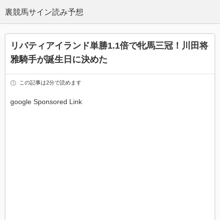
リバティアイランド単勝1.1倍で牝馬三冠！川田将
雅騎手が誕生日に決めた
この記事は2分で読めます
google Sponsored Link