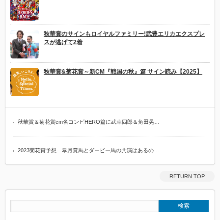
秋華賞のサインもロイヤルファミリー!武豊エリカエクスプレ
スが逃げて2着
秋華賞&菊花賞～新CM『戦国の秋』篇 サイン読み【2025】
秋華賞＆菊花賞cm名コンビHERO篇に武幸四郎＆角田晃…
2023菊花賞予想…皐月賞馬とダービー馬の共演はあるの…
RETURN TOP