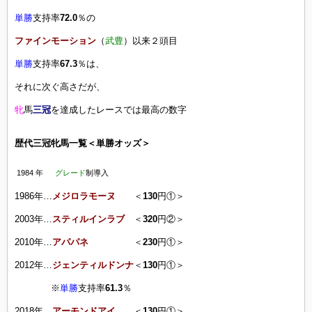
単勝
支持率
72.0
％の
ファインモーション
（
武豊
）以来２頭目
単勝
支持率
67.3
％は、
それに次ぐ高さだが、
牝
馬
三冠
を
達成したレースでは最高の数字
歴代三冠牝馬一覧＜単勝オッズ＞
1984 年
グレード
制導入
1986年…
メジロラモーヌ
＜
130
円①＞
2003年…
スティルインラブ
＜
320
円②＞
2010年…
アパパネ
＜
230
円①＞
2012年…
ジェンティルドンナ
＜
130
円①＞
※
単勝
支持率
61.3
％
2018年…
アーモンドアイ
＜
130
円①＞