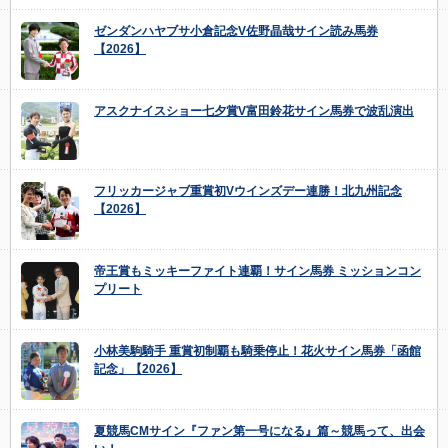
ゼンダンハヤブサ小倉記念V佐野晶哉サイン読み馬券
【2026】
アスクナイスショー七夕賞V富田鈴花サイン馬券で波乱演出
フリッカージャブ重賞初Vウインズデー連勝！北九州記念
【2026】
帝王賞もミッキーファイト連覇！サイン馬券 ミッションコン
プリート
小林美駒騎手 重賞初制覇も騎乗停止！花火サイン馬券「函館
記念」【2026】
夏競馬CMサイン『ファン第一号になる』篇～競馬って、出会