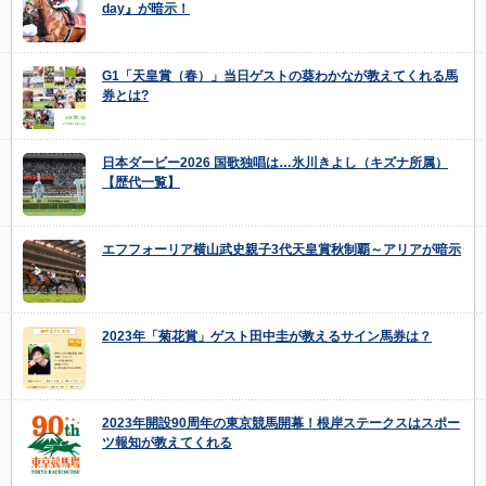
day』が暗示！
G1「天皇賞（春）」当日ゲストの葵わかなが教えてくれる馬
券とは?
日本ダービー2026 国歌独唱は…氷川きよし（キズナ所属）
【歴代一覧】
エフフォーリア横山武史親子3代天皇賞秋制覇～アリアが暗示
2023年「菊花賞」ゲスト田中圭が教えるサイン馬券は？
2023年開設90周年の東京競馬開幕！根岸ステークスはスポー
ツ報知が教えてくれる