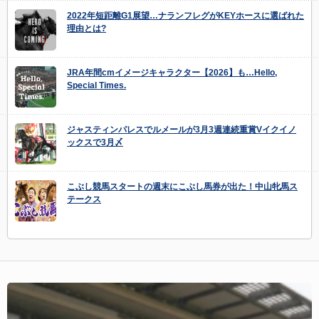
2022年短距離G1展望…ナランフレグがKEYホースに選ばれた
理由とは?
JRA年間cmイメージキャラクター【2026】も…Hello,
Special Times.
ジャスティンパレスでルメールが3月3週連続重賞Vイクイノ
ックスで3月〆
こぶし競馬スタートの週末にこぶし馬券が出た！中山牝馬ス
テークス