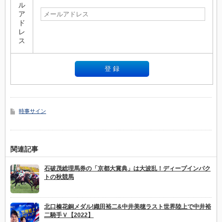
ル
ア
ド
レ
ス
時事サイン
関連記事
石破茂総理馬券の「京都大賞典」は大波乱！ディープインパク
トの秋競馬
北口榛花銅メダル!織田裕二&中井美穂ラスト世界陸上で中井裕
二騎手Ｖ【2022】