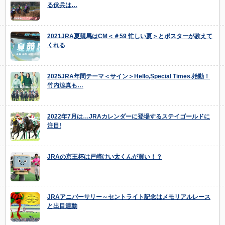
る伏兵は…
2021JRA夏競馬はCM＜＃59 忙しい夏＞とポスターが教えて
くれる
2025JRA年間テーマ＜サイン＞Hello,Special Times.始動！
竹内涼真も…
2022年7月は…JRAカレンダーに登場するステイゴールドに
注目!
JRAの京王杯は戸崎けい太くんが買い！？
JRAアニバーサリー～セントライト記念はメモリアルレース
と出目連動