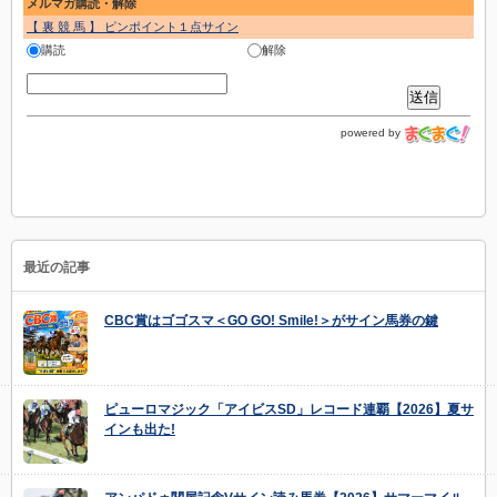
メルマガ購読・解除
【 裏 競 馬 】 ピンポイント１点サイン
購読
解除
powered by
最近の記事
CBC賞はゴゴスマ＜GO GO! Smile!＞がサイン馬券の鍵
ピューロマジック「アイビスSD」レコード連覇【2026】夏サ
インも出た!