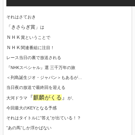
それはさておき
「きさらぎ賞」
は
ＮＨＫ
賞ということで
ＮＨＫ
関連番組に注目！
レース当日の裏で放送される
『NHKスペシャル』選 三千万年の旅
＜列島誕生ジオ・ジャパン＞もあるが…
当日夜の放送で最終回を迎える
『
麒麟がくる
』
大河ドラマ
が、
今回最大のKEYとなる予感
それはタイトルに”答え”が出ている！？
”あの馬”しか浮かばない