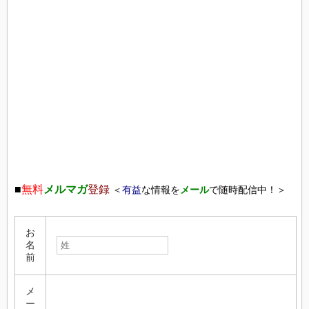
■
無料
メルマガ
登録
＜
有益
な情報を
メール
で随時配信中！＞
お
名
前
メ
ー