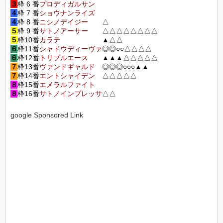
３
枠 6 番
プロディガルサン
４
枠 7 番
ショウナンライズ
４
枠 8 番
ニシノデイジー
△
５
枠 9 番
サトノアーサー
△△△△△△△△
５
枠10番
カラテ
▲△△
６
枠11番
シャドウディーヴァ
◎◎○○△△△△
６
枠12番
トリプルエース
▲▲▲△△△△△
７
枠13番
ヴァンドギャルド
◎◎◎○○○▲▲
７
枠14番
エントシャイデン
△△△△△
８
枠15番
エメラルファイト
８
枠16番
サトノインプレッサ
△△
google Sponsored Link