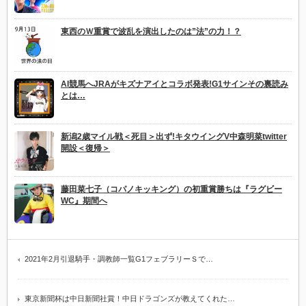
東西のＷ重賞で波乱を演出したのは”法”の力！？
AI競馬へJRAがキズナアイとコラボ発表!G1サインその裏読み
とは…
新潟2歳マイル戦＜死目＞出ず!キタウイングV中森明菜twitter
開設＜復帰＞
藤田菜七子（コパノキッキング）の初重賞勝ちは『ラグビー
WC』期間へ
2021年2月引退騎手・調教師一覧G1フェブラリーＳで…
東京新聞杯は中日新聞社賞！中日ドラゴンズが教えてくれた…