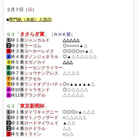
２月７日（
日
）
■
専門紙（本紙）人気印
「
きさらぎ賞
」
Ｇ３
（
ＮＨＫ賞
）
１
枠 1 番
ジャンカルド
△△
△△△
２
枠 2 番
ラーゴム
◎○○○○○▲△
３
枠 3 番
ヨーホーレイク
◎◎◎◎○○▲△
４
枠 4 番
ダノンジェネラル
◎▲△△△△△△
５
枠 5 番
タガノカイ
△
△△
６
枠 6 番
トーセンクライマー
６
枠 7 番
ショウナンアレス
△△△△
７
枠 8 番
アクセル
７
枠 9 番
ランドオブリバティ
◎○▲▲▲▲▲△
８
枠10番
ドゥラモンド
◎△△△△△
８
枠11番
アランデル
△△△△△
「
東京新聞杯
」
Ｇ３
１
枠 1 番
ダイワキャグニー
◎◎◎○▲△△
△
１
枠 2 番
サトノウィザード
○△△△△△
２
枠 3 番
ロードマイウェイ
▲△△
２
枠 4 番
カテドラル
△△
３
枠 5 番
トライン
○△△