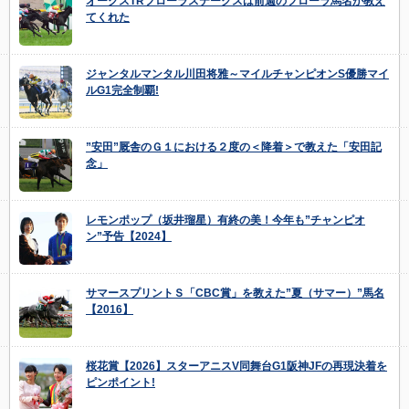
オークスTRフローラステークスは前週のフローラ馬名が教え
てくれた
ジャンタルマンタル川田将雅～マイルチャンピオンS優勝マイ
ルG1完全制覇!
”安田”厩舎のＧ１における２度の＜降着＞で教えた「安田記
念」
レモンポップ（坂井瑠星）有終の美！今年も”チャンピオ
ン”予告【2024】
サマースプリントＳ「CBC賞」を教えた”夏（サマー）”馬名
【2016】
桜花賞【2026】スターアニスV同舞台G1阪神JFの再現決着を
ピンポイント!