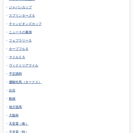
ジャパンカップ
スプリンターズＳ
チャンピオンズカップ
ニュースの裏側
フェブラリーＳ
ホープフルＳ
マイルＣＳ
ヴィクトリアマイル
予定調和
優駿牝馬（オークス）
出目
動画
地方競馬
大阪杯
天皇賞（春）
天皇賞（秋）