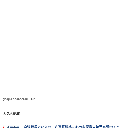
google sponsored LINK
人気の記事
金沢競馬といえば…八百長疑惑～あの吉原寛人騎手も渦中！？