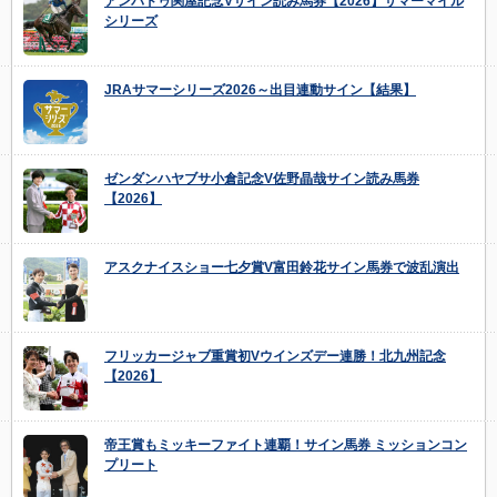
アンパドゥ関屋記念Vサイン読み馬券【2026】サマーマイル
シリーズ
JRAサマーシリーズ2026～出目連動サイン【結果】
ゼンダンハヤブサ小倉記念V佐野晶哉サイン読み馬券
【2026】
アスクナイスショー七夕賞V富田鈴花サイン馬券で波乱演出
フリッカージャブ重賞初Vウインズデー連勝！北九州記念
【2026】
帝王賞もミッキーファイト連覇！サイン馬券 ミッションコン
プリート