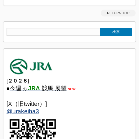
RETURN TOP
[
２０２６
]
今週
JRA
競馬 展望
■
の
NEW
[X（旧twitter）]
@urakeiba3