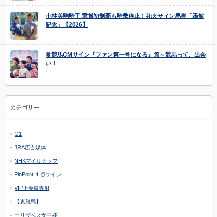
小林美駒騎手 重賞初制覇も騎乗停止！花火サイン馬券「函館
記念」【2026】
夏競馬CMサイン『ファン第一号になる』篇～競馬って、出会
い！
カテゴリー
G1
JRA広告媒体
NHKマイルカップ
PinPoint １点サイン
VIP正会員専用
【裏競馬】
エリザベス女王杯