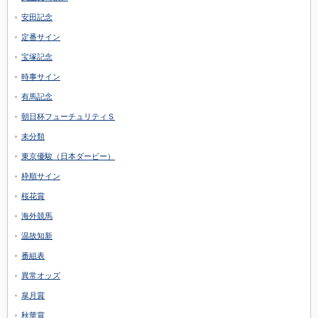
安田記念
定番サイン
宝塚記念
時事サイン
有馬記念
朝日杯フューチュリティＳ
未分類
東京優駿（日本ダービー）
枠順サイン
桜花賞
海外競馬
温故知新
番組表
異常オッズ
皐月賞
秋華賞