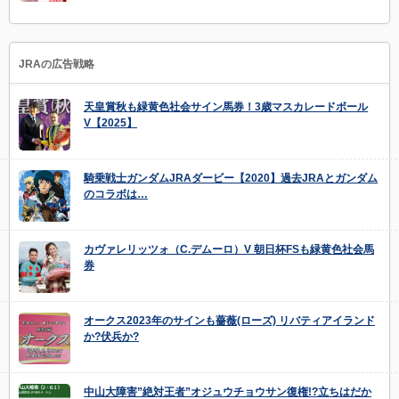
JRAの広告戦略
天皇賞秋も緑黄色社会サイン馬券！3歳マスカレードボール
V【2025】
騎乗戦士ガンダムJRAダービー【2020】過去JRAとガンダム
のコラボは…
カヴァレリッツォ（C.デムーロ）V 朝日杯FSも緑黄色社会馬
券
オークス2023年のサインも薔薇(ローズ) リバティアイランド
か?伏兵か?
中山大障害”絶対王者”オジュウチョウサン復権!?立ちはだか