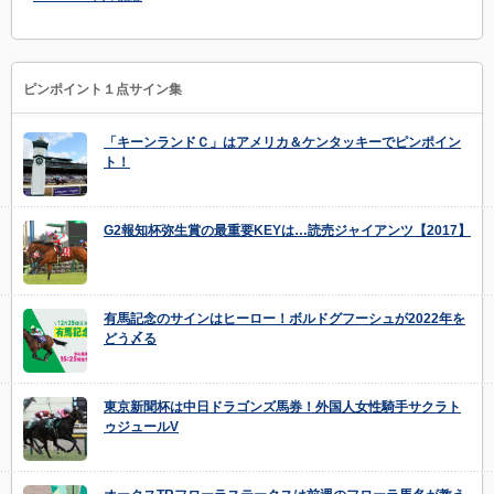
ピンポイント１点サイン集
「キーンランドＣ」はアメリカ＆ケンタッキーでピンポイン
ト！
G2報知杯弥生賞の最重要KEYは…読売ジャイアンツ【2017】
有馬記念のサインはヒーロー！ボルドグフーシュが2022年を
どう〆る
東京新聞杯は中日ドラゴンズ馬券！外国人女性騎手サクラト
ゥジュールV