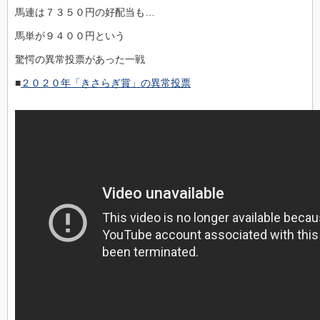
馬連は７３５０円の好配当も…
馬単が９４００円という
驚愕の異常投票があった一戦
■
２０２０年「きさらぎ賞」の異常投票