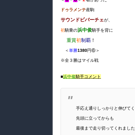
ドゥラメンテ
産駒
サウンドビバーチェ
が、
浜中俊
初
騎乗の
騎手を背に
重賞
初
制覇
！
＜
単勝
1380
円⑥＞
※全３勝はマイル戦
■
浜中俊
騎手コメント
手応え通りしっかりと伸びてく
先頭に立ってからも
最後まで走り切ってくれました