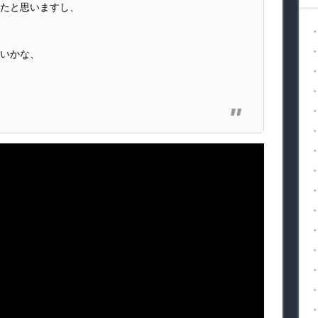
たと思いますし、
いかな、