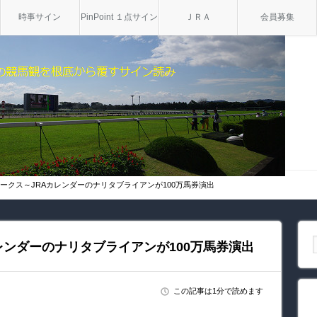
時事サイン
PinPoint １点サイン
ＪＲＡ
会員募集
ークス～JRAカレンダーのナリタブライアンが100万馬券演出
レンダーのナリタブライアンが100万馬券演出
この記事は1分で読めます