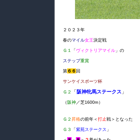
２０２３年
春の
マイル
女王
決定戦
Ｇ１
「
ヴィクトリアマイル
」の
ステップ
重賞
第
６６
回
サンケイスポーツ杯
「
阪神牝馬ステークス
」
Ｇ２
（
阪神
／芝1600m）
Ｇ２
昇格
の前年＜
打止
戦＞となった
Ｇ３
「
紫苑ステークス
」
＜
８
－
８
＞
２
着があった