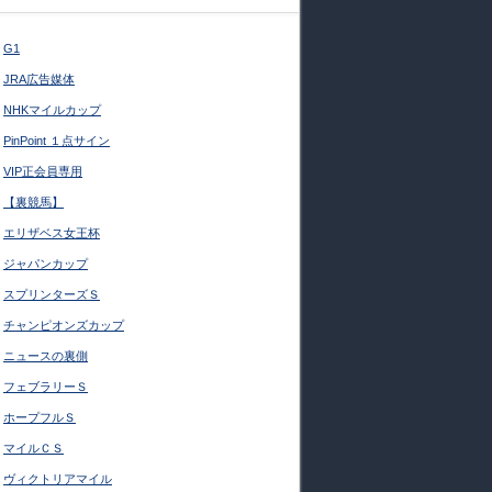
G1
JRA広告媒体
NHKマイルカップ
PinPoint １点サイン
VIP正会員専用
【裏競馬】
エリザベス女王杯
ジャパンカップ
スプリンターズＳ
チャンピオンズカップ
ニュースの裏側
フェブラリーＳ
ホープフルＳ
マイルＣＳ
ヴィクトリアマイル