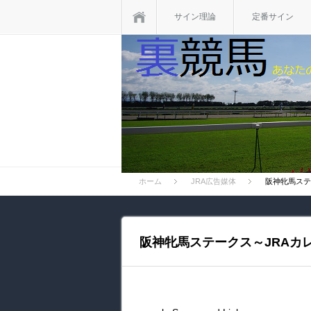
ホーム
サイン理論
定番サイン
ホーム
JRA広告媒体
阪神牝馬ステ
阪神牝馬ステークス～JRAカ