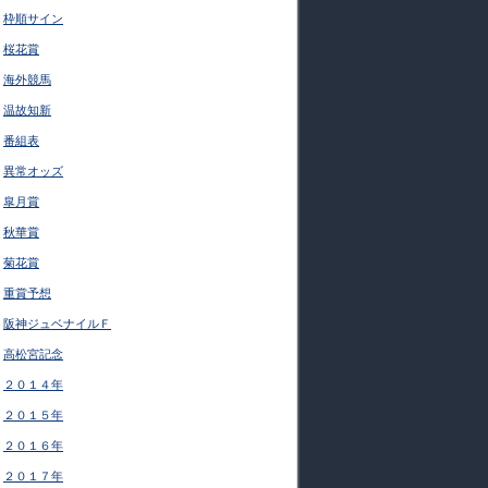
枠順サイン
桜花賞
海外競馬
温故知新
番組表
異常オッズ
皐月賞
秋華賞
菊花賞
重賞予想
阪神ジュベナイルＦ
高松宮記念
２０１４年
２０１５年
２０１６年
２０１７年