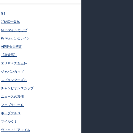
G1
JRA広告媒体
NHKマイルカップ
PinPoint １点サイン
VIP正会員専用
【裏競馬】
エリザベス女王杯
ジャパンカップ
スプリンターズＳ
チャンピオンズカップ
ニュースの裏側
フェブラリーＳ
ホープフルＳ
マイルＣＳ
ヴィクトリアマイル