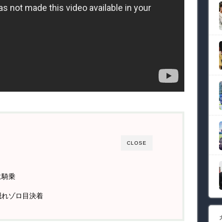
CLOSE
に騎乗
隠れゾロ目決着