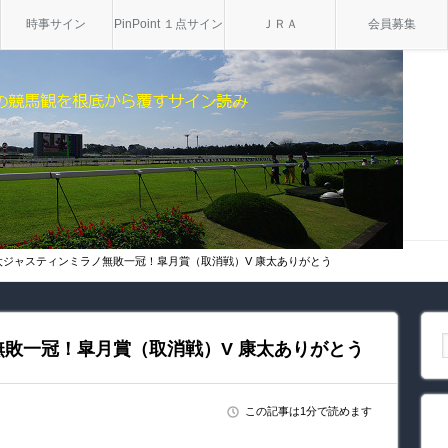
時事サイン
PinPoint １点サイン
ＪＲＡ
会員募集
太ジャスティンミラノ無敗一冠！皐月賞（取消戦）V 康太ありがとう
敗一冠！皐月賞（取消戦）V 康太ありがとう
この記事は1分で読めます