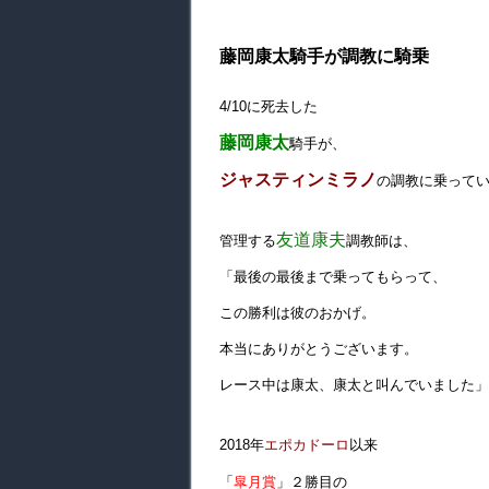
藤岡康太騎手が調教に騎乗
4/10に死去した
藤岡康太
騎手が、
ジャスティンミラノ
の調教に乗って
友道康夫
管理する
調教師は、
「最後の最後まで乗ってもらって、
この勝利は彼のおかげ。
本当にありがとうございます。
レース中は康太、康太と叫んでいました」
2018年
エポカドーロ
以来
「
皐月賞
」２勝目の