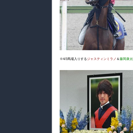
※4/3馬場入りする
ジャスティンミラノ
＆
藤岡康太