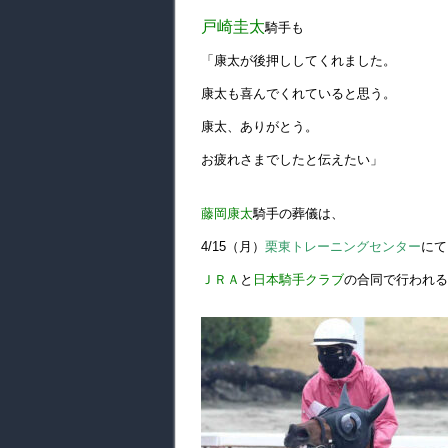
戸崎圭太
騎手も
「康太が後押ししてくれました。
康太も喜んでくれていると思う。
康太、ありがとう。
お疲れさまでしたと伝えたい」
藤岡康太
騎手の葬儀は、
4/15（月）
栗東トレーニングセンター
にて
ＪＲＡ
と
日本騎手クラブ
の合同で行われる