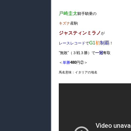
戸崎圭太
騎手騎乗の
キズナ
産駒
ジャスティンミラノ
が
G1
初
制覇
レースレコード
で
！
”無敗”（３戦３勝）で
一冠
奪取
＜
単勝
480
円②＞
馬名意味：イタリアの地名