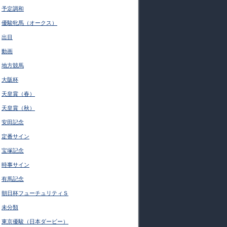
予定調和
優駿牝馬（オークス）
出目
動画
地方競馬
大阪杯
天皇賞（春）
天皇賞（秋）
安田記念
定番サイン
宝塚記念
時事サイン
有馬記念
朝日杯フューチュリティＳ
未分類
東京優駿（日本ダービー）