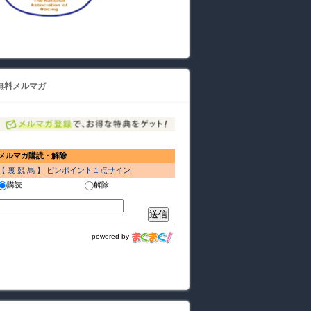
無料メルマガ
メルマガ購読・解除
【 裏 競 馬 】 ピンポイント１点サイン
購読
解除
powered by