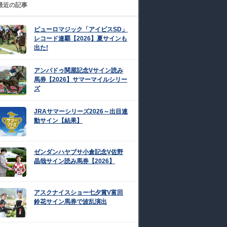
最近の記事
ピューロマジック「アイビスSD」
レコード連覇【2026】夏サインも
出た!
アンパドゥ関屋記念Vサイン読み
馬券【2026】サマーマイルシリー
ズ
JRAサマーシリーズ2026～出目連
動サイン【結果】
ゼンダンハヤブサ小倉記念V佐野
晶哉サイン読み馬券【2026】
アスクナイスショー七夕賞V富田
鈴花サイン馬券で波乱演出