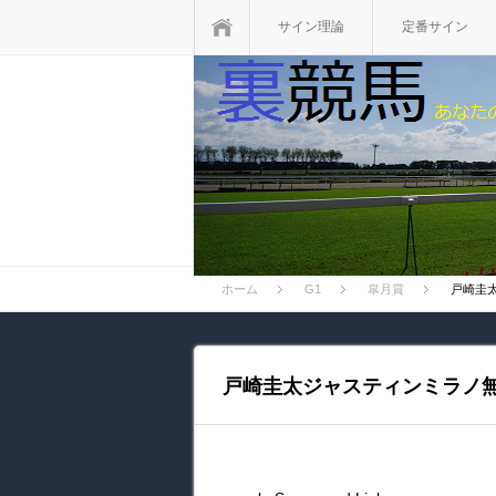
ホーム
サイン理論
定番サイン
ホーム
G1
皐月賞
戸崎圭
戸崎圭太ジャスティンミラノ無