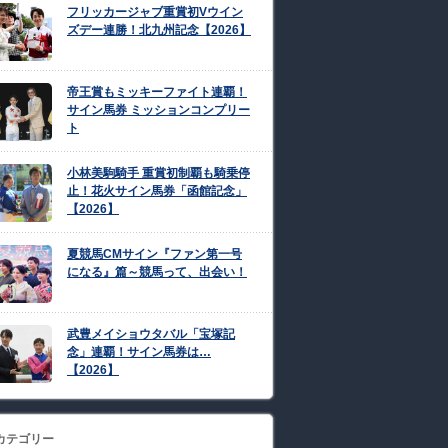
フリッカージャブ重賞初Vウイン
ズデー連勝！北九州記念【2026】
帝王賞もミッキーファイト連覇！
サイン馬券 ミッションコンプリー
ト
小林美駒騎手 重賞初制覇も騎乗停
止！花火サイン馬券「函館記念」
【2026】
夏競馬CMサイン『ファン第一号
になる』篇～競馬って、出会い！
武豊メイショウタバル「宝塚記
念」連覇！サイン馬券は…
【2026】
カテゴリー