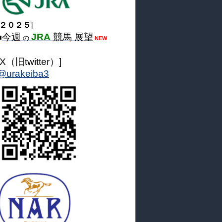
２０２５
]
今週
JRA
競馬 展望
■
の
NEW
[X（旧twitter）]
@urakeiba3