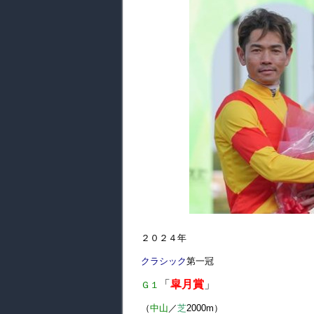
２０２４年
クラシック
第
一冠
「
皐月賞
」
Ｇ１
（
中山
／
芝
2000m）