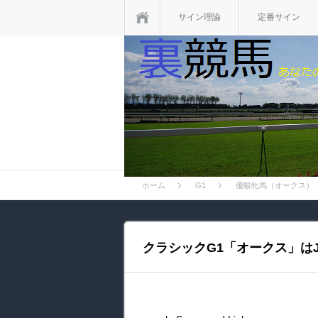
ホーム
サイン理論
定番サイン
ホーム
G1
優駿牝馬（オークス）
クラシックG1「オークス」は