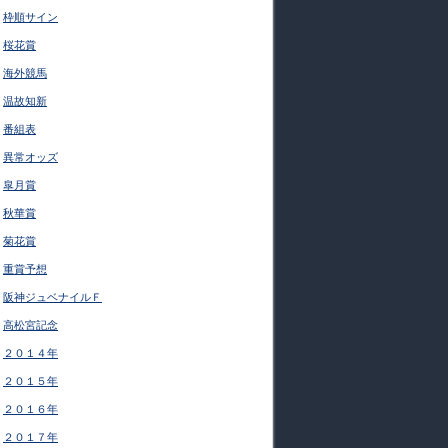
枠順サイン
桜花賞
海外競馬
温故知新
番組表
異常オッズ
皐月賞
秋華賞
菊花賞
重賞予想
阪神ジュベナイルＦ
高松宮記念
２０１４年
２０１５年
２０１６年
２０１７年