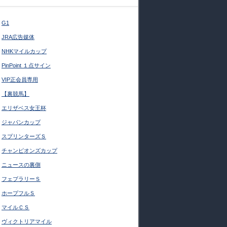
G1
JRA広告媒体
NHKマイルカップ
PinPoint １点サイン
VIP正会員専用
【裏競馬】
エリザベス女王杯
ジャパンカップ
スプリンターズＳ
チャンピオンズカップ
ニュースの裏側
フェブラリーＳ
ホープフルＳ
マイルＣＳ
ヴィクトリアマイル