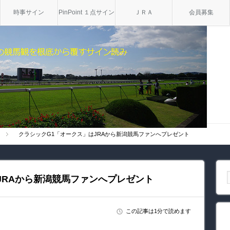
時事サイン
PinPoint １点サイン
ＪＲＡ
会員募集
クラシックG1「オークス」はJRAから新潟競馬ファンへプレゼント
JRAから新潟競馬ファンへプレゼント
この記事は1分で読めます