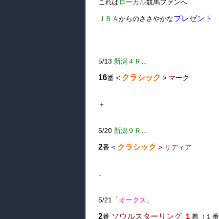
これは
ローカル
競馬ファンへ
プレゼント
ＪＲＡ
からのささやかな
5/13
新潟４Ｒ
…
16
＜
クラシック
＞
番
マーク
＋
5/20
新潟９Ｒ
…
2
＜
クラシック
＞
番
リディア
↓
5/21「
オークス
」
2
ソウルスターリング
１
番
着（１番