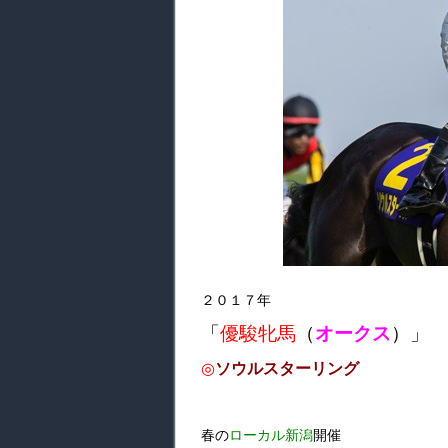
２０１７年
「
優駿牝馬
（
オークス
）」
◎
ソウルスターリング
春の
ローカル新潟
開催