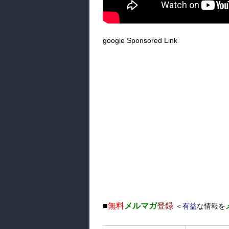
google Sponsored Link
■
無料
メルマガ
登録
＜
有益
な情報を