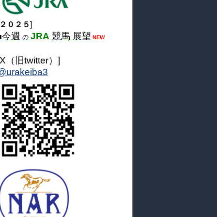
２０２５
]
今週
JRA
競馬 展望
■
の
NEW
[X（旧twitter）]
@urakeiba3