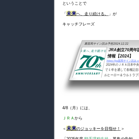
ということで
未来
「
ヘ、走り続ける。
」が
キャッチフレーズ
裏競馬サイン読み予想
2024.12.22
JRA創立70周
情報【2024】
https://jra競馬サイン読み.co
2024年のＪＲＡ日本中
で１年を通して各種記念事
ルヒーロー＆ウルトラプレ
RA70周年特別企画『
馬名を冠した「JRAウ
ルヒーロー選出馬名JR
ム」＜全ての投票法の払
ての投票法の払戻金に売上
4/8（月）には、
ＪＲＡ
から
未来
＜
のジョッキーを目指せ！
＞
「2025年度
騎手課程生徒
」募集の告知