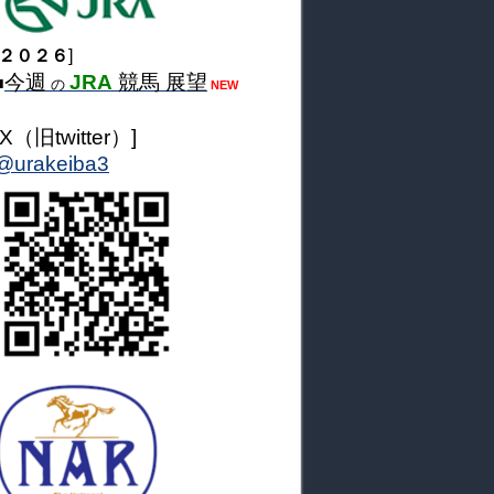
２０２６
]
今週
JRA
競馬 展望
■
の
NEW
[X（旧twitter）]
@urakeiba3