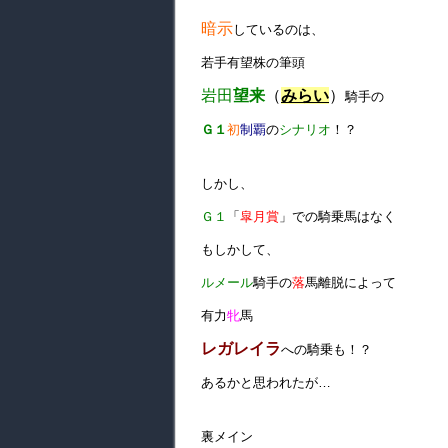
暗示
しているのは、
若手有望株の筆頭
岩田
望来
（
みらい
）
騎手の
Ｇ１
初
制覇
の
シナリオ
！？
しかし、
Ｇ１
「
皐月賞
」での騎乗馬はなく
もしかして、
ルメール
騎手の
落
馬離脱によって
有力
牝
馬
レガレイラ
への騎乗も！？
あるかと思われたが…
裏メイン