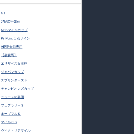
G1
JRA広告媒体
NHKマイルカップ
PinPoint １点サイン
VIP正会員専用
【裏競馬】
エリザベス女王杯
ジャパンカップ
スプリンターズＳ
チャンピオンズカップ
ニュースの裏側
フェブラリーＳ
ホープフルＳ
マイルＣＳ
ヴィクトリアマイル