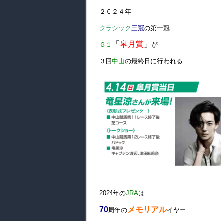
２０２４年
クラシック
三冠
の第一冠
「
皐月賞
」
Ｇ１
が
３回
中山
の最終日に行われる
2024年の
JRA
は
70
メモリアル
周年の
イヤー