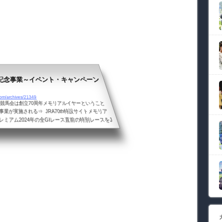
年記念事業～イベント・キャンペーン
m/archives/21349
央競馬会は創立70周年メモリアルイヤーということ
業が実施される⇒ JRA70th特設サイトメモリア
ミアム2024年の全GⅠレース直前の特別レースをJ
メモリアルヒーローファン投票』で選出された各馬の
ルトラプレミアム 〇〇カップ」ヘ※〇〇はメモリア
Aウルトラプレミアムとは…「JRAスーパープレミア
戻率を80％に設定＞プラス「JRAプレミアム」＜全
5％相当額上...