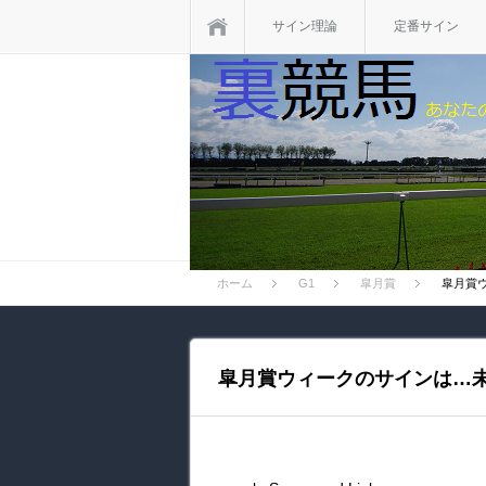
ホーム
サイン理論
定番サイン
ホーム
G1
皐月賞
皐月賞
皐月賞ウィークのサインは…未