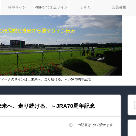
時事サイン
PinPoint １点サイン
ＪＲＡ
会員募集
ウィークのサインは…未来へ、走り続ける。～JRA70周年記念
来へ、走り続ける。～JRA70周年記念
この記事は1分で読めます