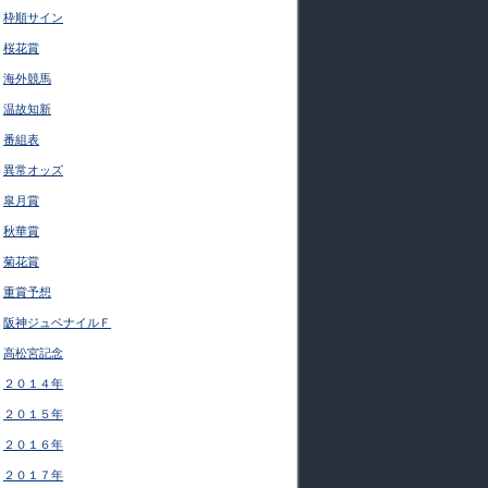
枠順サイン
桜花賞
海外競馬
温故知新
番組表
異常オッズ
皐月賞
秋華賞
菊花賞
重賞予想
阪神ジュベナイルＦ
高松宮記念
２０１４年
２０１５年
２０１６年
２０１７年