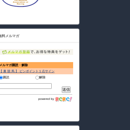
無料メルマガ
メルマガ購読・解除
【 裏 競 馬 】 ピンポイント１点サイン
購読
解除
powered by