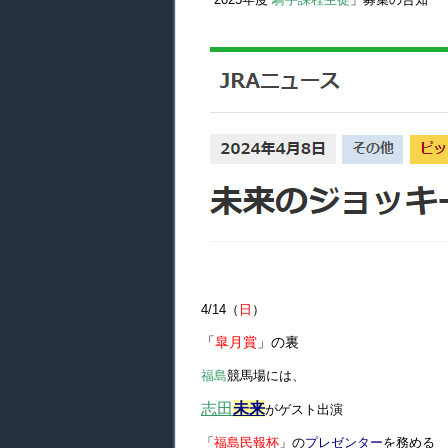
4/14（
日
）
「
皐月賞
」の裏
福島
競馬場には、
志田
未来
がゲスト出演
「
福島民報杯
」の
プレゼンター
を務める