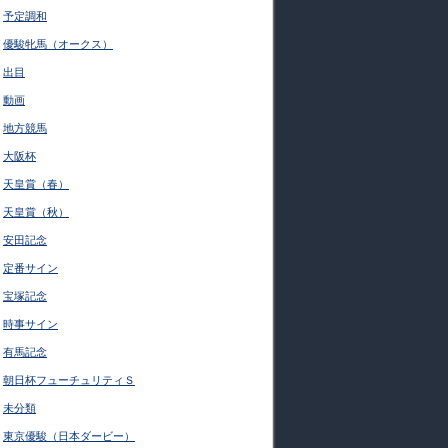
予定調和
優駿牝馬（オークス）
出目
動画
地方競馬
大阪杯
天皇賞（春）
天皇賞（秋）
安田記念
定番サイン
宝塚記念
時事サイン
有馬記念
朝日杯フューチュリティＳ
未分類
東京優駿（日本ダービー）