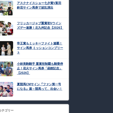
アスクナイスショー七夕賞V富田
鈴花サイン馬券で波乱演出
フリッカージャブ重賞初Vウイン
ズデー連勝！北九州記念【2026】
帝王賞もミッキーファイト連覇！
サイン馬券 ミッションコンプリー
ト
小林美駒騎手 重賞初制覇も騎乗停
止！花火サイン馬券「函館記念」
【2026】
夏競馬CMサイン『ファン第一号
になる』篇～競馬って、出会い！
カテゴリー