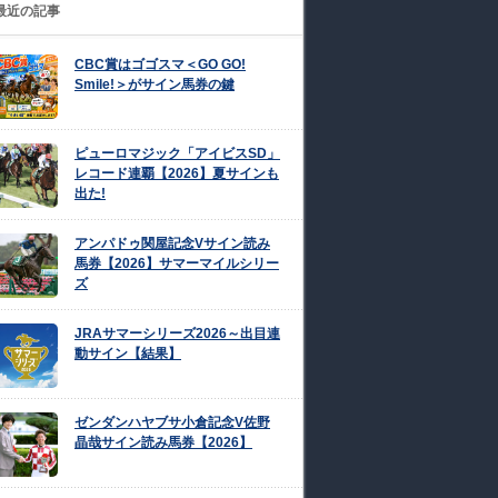
最近の記事
CBC賞はゴゴスマ＜GO GO!
Smile!＞がサイン馬券の鍵
ピューロマジック「アイビスSD」
レコード連覇【2026】夏サインも
出た!
アンパドゥ関屋記念Vサイン読み
馬券【2026】サマーマイルシリー
ズ
JRAサマーシリーズ2026～出目連
動サイン【結果】
ゼンダンハヤブサ小倉記念V佐野
晶哉サイン読み馬券【2026】