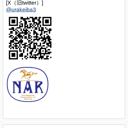
[X（旧twitter）]
@urakeiba3