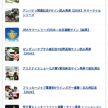
アンパドゥ関屋記念Vサイン読み馬券【2026】サマーマイル
シリーズ
JRAサマーシリーズ2026～出目連動サイン【結果】
ゼンダンハヤブサ小倉記念V佐野晶哉サイン読み馬券
【2026】
アスクナイスショー七夕賞V富田鈴花サイン馬券で波乱演出
フリッカージャブ重賞初Vウインズデー連勝！北九州記念
【2026】
帝王賞もミッキーファイト連覇！サイン馬券 ミッションコン