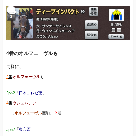
4番のオルフェーヴルも
同様に、
4
番
オルフェーヴル
も…
Jpn2
「
日本テレビ盃
」
4
番
ウシュバテソーロ
（
オルフェーヴル
産駒）
２
着
Jpn2
「
東京盃
」