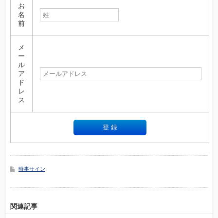
お
名
前
メ
ー
ル
ア
ド
レ
ス
時事サイン
関連記事