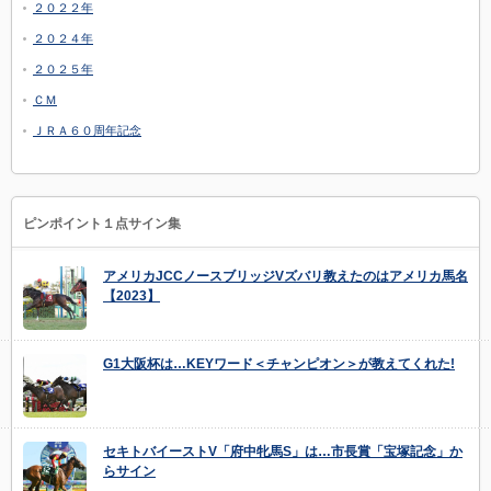
２０２２年
２０２４年
２０２５年
ＣＭ
ＪＲＡ６０周年記念
ピンポイント１点サイン集
アメリカJCCノースブリッジVズバリ教えたのはアメリカ馬名
【2023】
G1大阪杯は…KEYワード＜チャンピオン＞が教えてくれた!
セキトバイーストV「府中牝馬S」は…市長賞「宝塚記念」か
らサイン