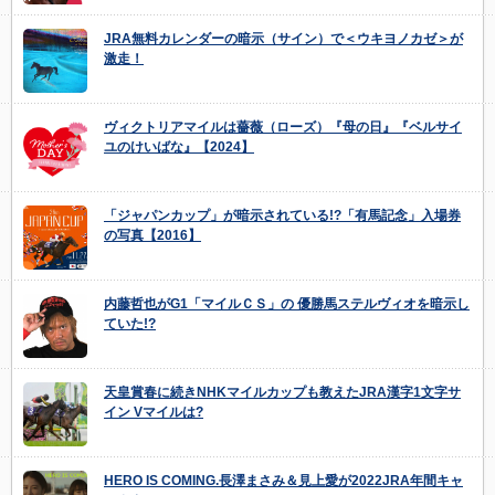
JRA無料カレンダーの暗示（サイン）で＜ウキヨノカゼ＞が
激走！
ヴィクトリアマイルは薔薇（ローズ）『母の日』『ベルサイ
ユのけいばな』【2024】
「ジャパンカップ」が暗示されている!?「有馬記念」入場券
の写真【2016】
内藤哲也がG1「マイルＣＳ」の 優勝馬ステルヴィオを暗示し
ていた!?
天皇賞春に続きNHKマイルカップも教えたJRA漢字1文字サ
イン Vマイルは?
HERO IS COMING.長澤まさみ＆見上愛が2022JRA年間キャ