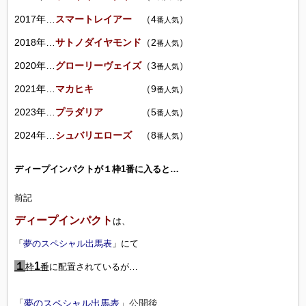
2017年…
スマートレイアー
（4
）
番人気
2018年…
サトノダイヤモンド
（2
）
番人気
2020年…
グローリーヴェイズ
（3
）
番人気
2021年…
マカヒキ
（9
）
番人気
2023年…
プラダリア
（5
）
番人気
2024年…
シュバリエローズ
（8
）
番人気
ディープインパクトが１枠1番に入ると…
前記
ディープインパクト
は、
「
夢のスペシャル出馬表
」にて
１
1
枠
番
に配置されているが…
「
夢のスペシャル出馬表
」公開後、