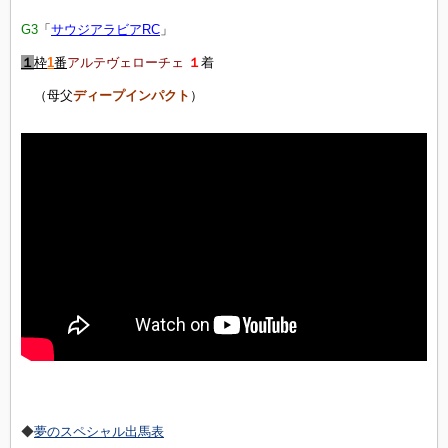
G3
「
サウジアラビアRC
」
１
枠
1
番
アルテヴェローチェ
１
着
（母父
ディープインパクト
）
◆
夢のスペシャル出馬表