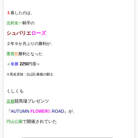
１
着したのは、
北村友一
騎手の
シュバリエ
ローズ
２年９か月ぶりの勝利が、
重賞
初
勝利となった
＜
単勝
2250
円⑧＞
※馬名意味：[仏語] 薔薇の騎士
くしくも
競馬場プレゼンツ
京都
『
AUTUMN
ROAD
』が、
FLOWER
S
で開催されていた
円山公園