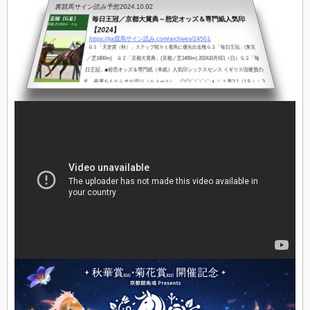
裏競馬サイン読み予想
2024.10.02
毎日王冠／京都大賞典～想定オッズ＆専門紙人気印
【2024】
https://jra競馬サイン読み.com/archives/24501
Ｇ１「天皇賞（秋）」ステップ戦※１着馬に優先出走権Ｇ２「毎日王冠」(東京
／芝1800m) Ｇ２「京都大賞典」(京都／芝2400m) 202410月6日（日）Ｇ２「毎
日王冠」■前売オッズ＆専門紙（本紙）人気印シックスセンス イギリス旧硬貨の
名。幸運をもたらすお守り（ルメール） ◎◎〇〇〇〇▲△ １着3.1（1.8-）↓ 3.
6（1.7-）↑ 3.5（1.5-）ローシャムパーク イギリスの風景式庭園（戸崎圭太） ◎
◎◎◎〇〇〇▲4.6（1.1-）↓ 5.4（1.6-）↑ 3.7（1.4-）ホウオウビスケッツ 父名
の一部（岩田康誠） △△△△△△△△ ２着6.5（2.3-）↑ 6.0（1.7-）↓...