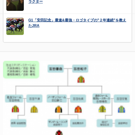
ラクター
G1「安田記念」最速&最強・ロゴタイプの”２年連続”を教え
たJRA