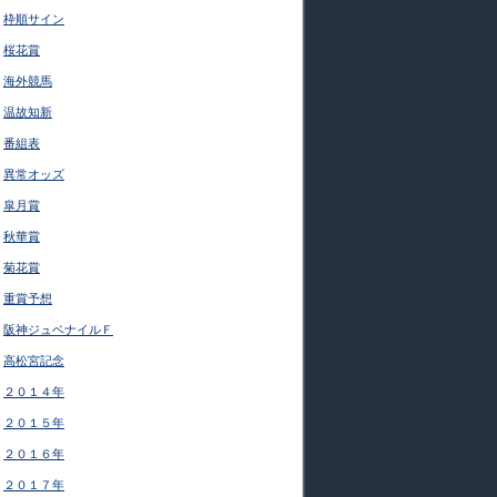
枠順サイン
桜花賞
海外競馬
温故知新
番組表
異常オッズ
皐月賞
秋華賞
菊花賞
重賞予想
阪神ジュベナイルＦ
高松宮記念
２０１４年
２０１５年
２０１６年
２０１７年