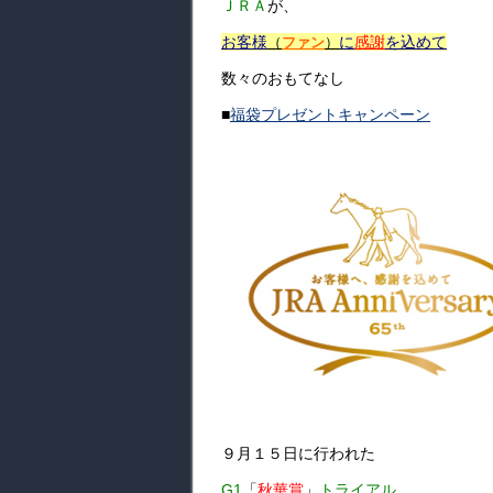
ＪＲＡ
が、
お客様
に
感謝
を込めて
（
ファン
）
数々のおもてなし
■
福袋プレゼントキャンペーン
９月１５日に行われた
G1
「
秋華賞
」
トライアル