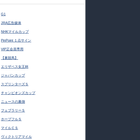
G1
JRA広告媒体
NHKマイルカップ
PinPoint １点サイン
VIP正会員専用
【裏競馬】
エリザベス女王杯
ジャパンカップ
スプリンターズＳ
チャンピオンズカップ
ニュースの裏側
フェブラリーＳ
ホープフルＳ
マイルＣＳ
ヴィクトリアマイル