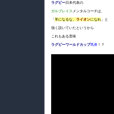
ラグビー
日本代表の
ガルブレイス
メンタルコーチは、
「
羊になるな、
ライオン
になれ
」と
強く説いていたというから
これもある意味
ラグビーワールドカップ
馬券
！？