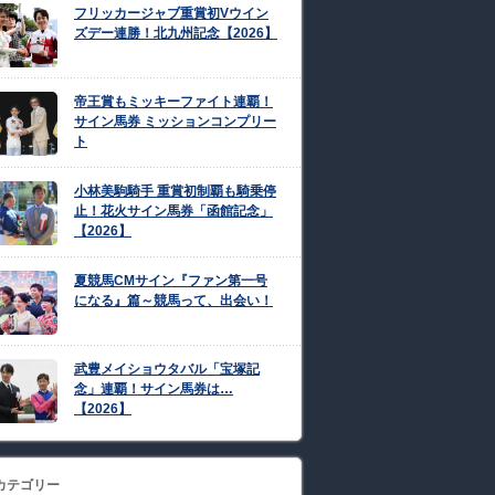
フリッカージャブ重賞初Vウイン
ズデー連勝！北九州記念【2026】
帝王賞もミッキーファイト連覇！
サイン馬券 ミッションコンプリー
ト
小林美駒騎手 重賞初制覇も騎乗停
止！花火サイン馬券「函館記念」
【2026】
夏競馬CMサイン『ファン第一号
になる』篇～競馬って、出会い！
武豊メイショウタバル「宝塚記
念」連覇！サイン馬券は…
【2026】
カテゴリー