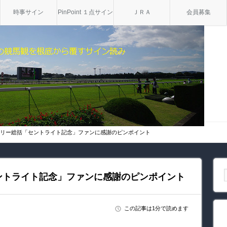
時事サイン
PinPoint １点サイン
ＪＲＡ
会員募集
サリー総括「セントライト記念」ファンに感謝のピンポイント
ントライト記念」ファンに感謝のピンポイント
この記事は1分で読めます