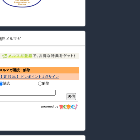
無料メルマガ
メルマガ購読・解除
【 裏 競 馬 】 ピンポイント１点サイン
購読
解除
powered by