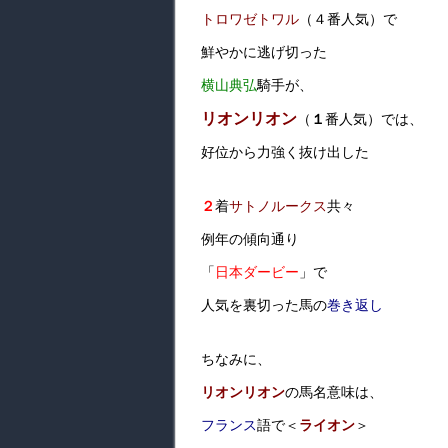
トロワゼトワル
（４番人気）で
鮮やかに逃げ切った
横山典弘
騎手が、
リオンリオン
（
１
番人気）では、
好位から力強く抜け出した
２
着
サトノルークス
共々
例年の傾向通り
「
日本ダービー
」で
人気を裏切った馬の
巻き返し
ちなみに、
リオンリオン
の馬名意味は、
フランス
語で＜
ライオン
＞