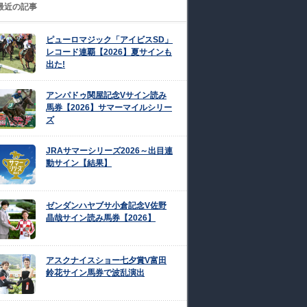
最近の記事
ピューロマジック「アイビスSD」
レコード連覇【2026】夏サインも
出た!
アンパドゥ関屋記念Vサイン読み
馬券【2026】サマーマイルシリー
ズ
JRAサマーシリーズ2026～出目連
動サイン【結果】
ゼンダンハヤブサ小倉記念V佐野
晶哉サイン読み馬券【2026】
アスクナイスショー七夕賞V富田
鈴花サイン馬券で波乱演出