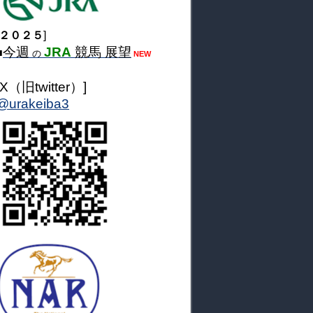
２０２５
]
今週
JRA
競馬 展望
■
の
NEW
[X（旧twitter）]
@urakeiba3