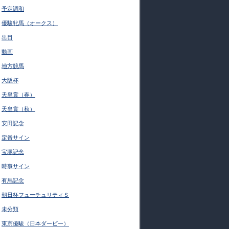
予定調和
優駿牝馬（オークス）
出目
動画
地方競馬
大阪杯
天皇賞（春）
天皇賞（秋）
安田記念
定番サイン
宝塚記念
時事サイン
有馬記念
朝日杯フューチュリティＳ
未分類
東京優駿（日本ダービー）