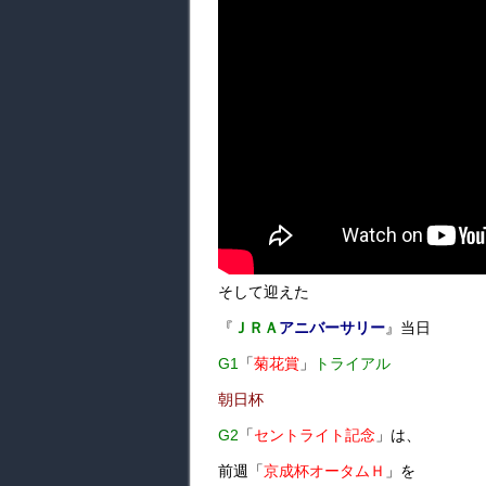
そして迎えた
『
ＪＲＡ
アニバーサリー
』当日
G1
「
菊花賞
」
トライアル
朝日杯
G2
「
セントライト記念
」は、
前週「
京成杯オータムＨ
」を