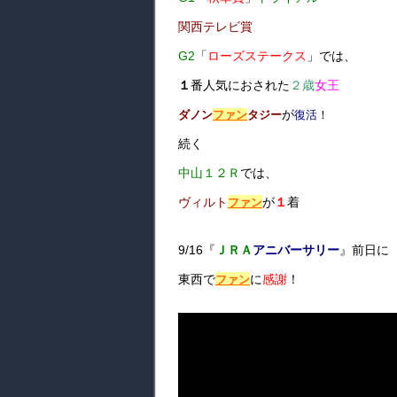
関西テレビ賞
G2
「
ローズステークス
」では、
１
番人気におされた
２歳
女王
が
ダノン
ファン
タジー
復活
！
続く
中山１２Ｒ
では、
ヴィルト
が
１
着
ファン
9/16『
ＪＲＡ
アニバーサリー
』前日に
東西で
に
感謝
！
ファン