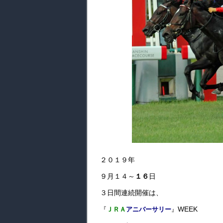
２０１９年
９月１４～
１６
日
３日間連続開催は、
WEEK
『
ＪＲＡ
アニバーサリー
』