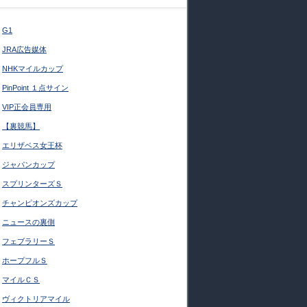
G1
JRA広告媒体
NHKマイルカップ
PinPoint １点サイン
VIP正会員専用
【裏競馬】
エリザベス女王杯
ジャパンカップ
スプリンターズＳ
チャンピオンズカップ
ニュースの裏側
フェブラリーＳ
ホープフルＳ
マイルＣＳ
ヴィクトリアマイル