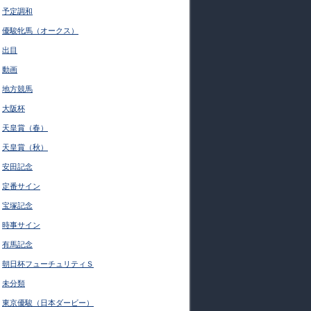
予定調和
優駿牝馬（オークス）
出目
動画
地方競馬
大阪杯
天皇賞（春）
天皇賞（秋）
安田記念
定番サイン
宝塚記念
時事サイン
有馬記念
朝日杯フューチュリティＳ
未分類
東京優駿（日本ダービー）