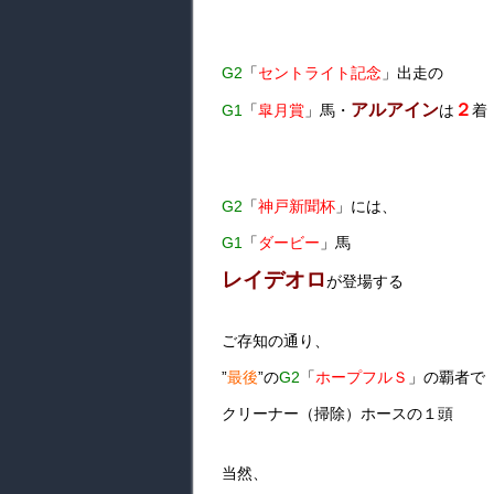
G2
「
セントライト記念
」出走の
アルアイン
２
G1
「
皐月賞
」馬・
は
着
G2
「
神戸新聞杯
」には、
G1
「
ダービー
」馬
レイデオロ
が登場する
ご存知の通り、
”
最後
”の
G2
「
ホープフルＳ
」の覇者で
クリーナー（掃除）ホースの１頭
当然、