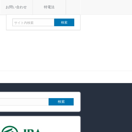
お問い合わせ
特電法