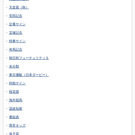
天皇賞（秋）
安田記念
定番サイン
宝塚記念
時事サイン
有馬記念
朝日杯フューチュリティＳ
未分類
東京優駿（日本ダービー）
枠順サイン
桜花賞
海外競馬
温故知新
番組表
異常オッズ
皐月賞