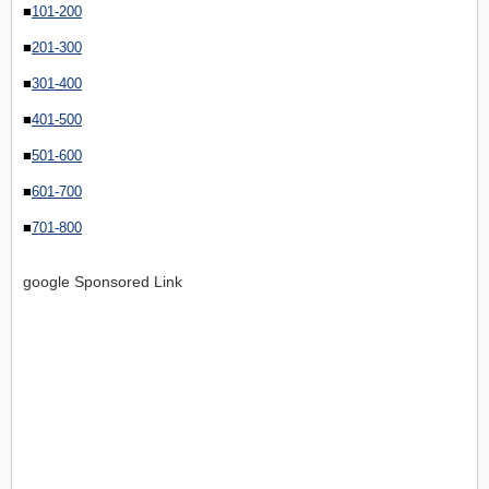
■
101-200
■
201-300
■
301-400
■
401-500
■
501-600
■
601-700
■
701-800
google Sponsored Link