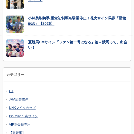
小林美駒騎手 重賞初制覇も騎乗停止！花火サイン馬券「函館
記念」【2026】
夏競馬CMサイン『ファン第一号になる』篇～競馬って、出会
い！
カテゴリー
G1
JRA広告媒体
NHKマイルカップ
PinPoint １点サイン
VIP正会員専用
【裏競馬】