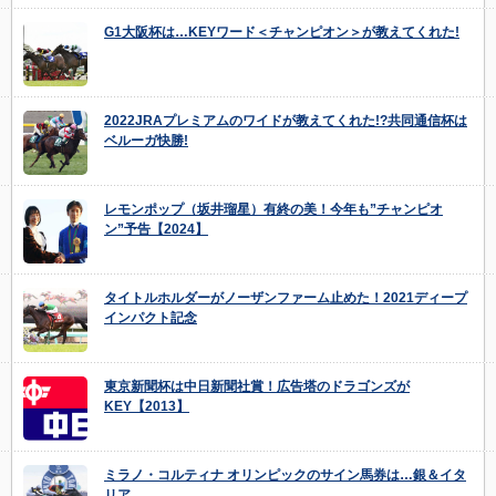
G1大阪杯は…KEYワード＜チャンピオン＞が教えてくれた!
2022JRAプレミアムのワイドが教えてくれた!?共同通信杯は
ベルーガ快勝!
レモンポップ（坂井瑠星）有終の美！今年も”チャンピオ
ン”予告【2024】
タイトルホルダーがノーザンファーム止めた！2021ディープ
インパクト記念
東京新聞杯は中日新聞社賞！広告塔のドラゴンズが
KEY【2013】
ミラノ・コルティナ オリンピックのサイン馬券は…銀＆イタ
リア