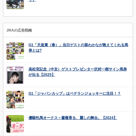
JRAの広告戦略
G1「天皇賞（春）」当日ゲストの葵わかなが教えてくれる馬
券とは?
高松宮記念（中京）ゲストプレゼンター沢村一樹サイン馬券
が出る【2025】
G1「ジャパンカップ」はベテランジョッキーに注目！？
優駿牝馬オークス～薔薇香る、麗しの舞台。【2024】