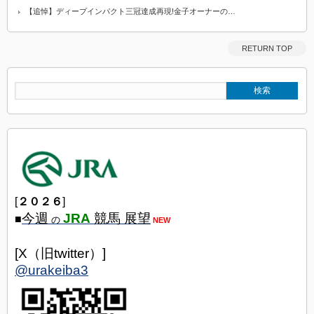
【追悼】ディープインパクト三冠達成再現!金子オーナーの…
RETURN TOP
[
２０２６
]
今週
JRA
競馬 展望
■
の
NEW
[X（旧twitter）]
@urakeiba3