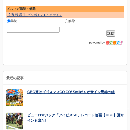
メルマガ購読・解除
【 裏 競 馬 】 ピンポイント１点サイン
購読
解除
powered by
最近の記事
CBC賞はゴゴスマ＜GO GO! Smile!＞がサイン馬券の鍵
ピューロマジック「アイビスSD」レコード連覇【2026】夏サ
インも出た!