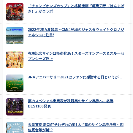
「チャンピオンズカップ」と格闘漫画『範馬刃牙（はんまば
き）』がコラボ
2022年JRA夏競馬～CMに登場のジャスタウェイとクロノジ
ェネシスに注目!
有馬記念サインは怪盗牝馬！スターズオンアース＆スルーセ
ブンシーズ浮上
JRAアニバーサリー2021はファンに感謝する日というが…
夢のスペシャル出馬表が秋競馬のサイン馬券へ～名馬
BEST100発表
天皇賞春 新CM”それぞれの楽しい”篇のサイン馬券考察～四
位厩舎等が鍵!?