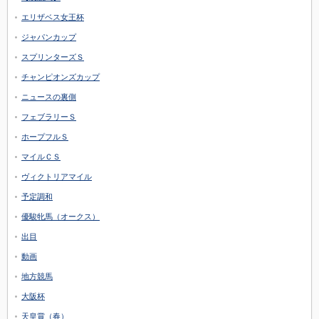
エリザベス女王杯
ジャパンカップ
スプリンターズＳ
チャンピオンズカップ
ニュースの裏側
フェブラリーＳ
ホープフルＳ
マイルＣＳ
ヴィクトリアマイル
予定調和
優駿牝馬（オークス）
出目
動画
地方競馬
大阪杯
天皇賞（春）