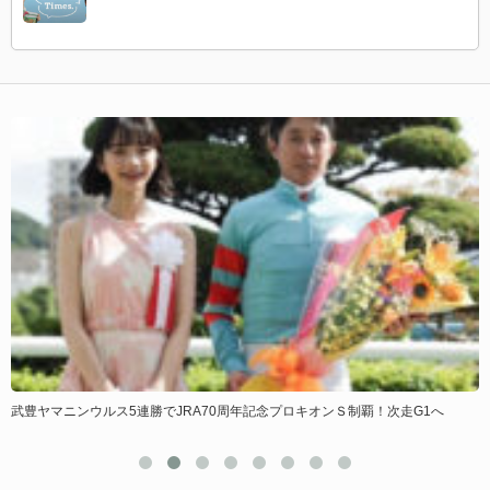
武豊ヤマニンウルス5連勝でJRA70周年記念プロキオンＳ制覇！次走G1へ