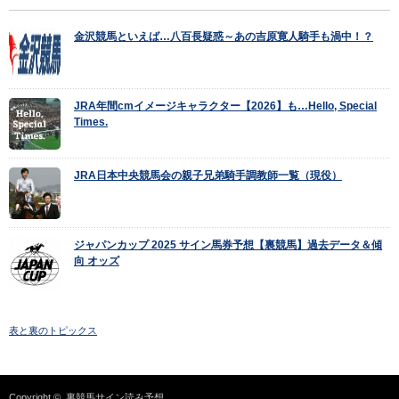
金沢競馬といえば…八百長疑惑～あの吉原寛人騎手も渦中！？
JRA年間cmイメージキャラクター【2026】も…Hello, Special
Times.
JRA日本中央競馬会の親子兄弟騎手調教師一覧（現役）
ジャパンカップ 2025 サイン馬券予想【裏競馬】過去データ＆傾
向 オッズ
表と裏のトピックス
Copyright ©
裏競馬サイン読み予想