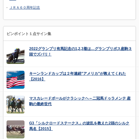
ＪＲＡ６０周年記念
ピンポイント１点サイン集
2022グランプリ有馬記念の1,2,3着は…グランプリボス産駒３
頭でズバリ！
キーンランドカップは２年連続”アメリカ”が教えてくれた
【2016】
マスカレードボールがクラシックヘ～二冠馬ドゥラメンテ 産
駒の最終世代
G3「シルクロードステークス」の波乱を教えた2頭のシルク
馬名【2015】