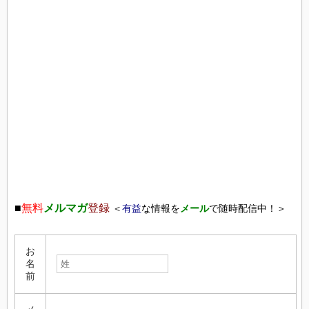
■
無料
メルマガ
登録
＜
有益
な情報を
メール
で随時配信中！＞
お
名
前