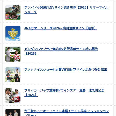
アンパドゥ関屋記念Vサイン読み馬券【2026】サマーマイル
シリーズ
JRAサマーシリーズ2026～出目連動サイン【結果】
ゼンダンハヤブサ小倉記念V佐野晶哉サイン読み馬券
【2026】
アスクナイスショー七夕賞V富田鈴花サイン馬券で波乱演出
フリッカージャブ重賞初Vウインズデー連勝！北九州記念
【2026】
帝王賞もミッキーファイト連覇！サイン馬券 ミッションコン
プリート