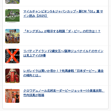
マイルチャンピオンS＆ジャパンカップ～新CM『G1』篇 サ
イン読み【2025】
『キングダム』が暗示する戦国「ダ－ビー」の行方は！？
リバティアイランド2歳女王へ!阪神ジュベナイルＦのサイン
は見上アイの9番
レガレイラは買いか否か！？牝馬参戦「日本ダービー」過去
の傾向とは…
クロワデュノール北村友一ダービージョッキー!小泉進次郎、
竹内涼真が祝福