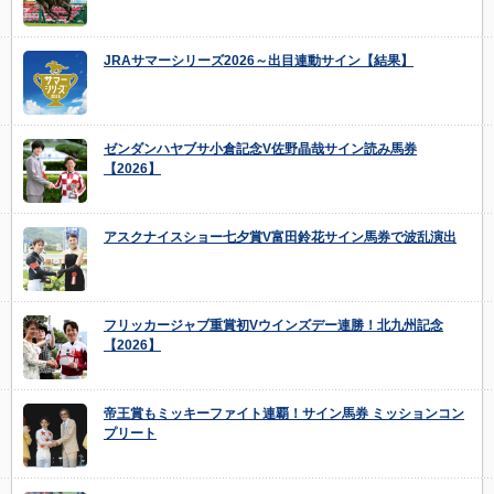
JRAサマーシリーズ2026～出目連動サイン【結果】
ゼンダンハヤブサ小倉記念V佐野晶哉サイン読み馬券
【2026】
アスクナイスショー七夕賞V富田鈴花サイン馬券で波乱演出
フリッカージャブ重賞初Vウインズデー連勝！北九州記念
【2026】
帝王賞もミッキーファイト連覇！サイン馬券 ミッションコン
プリート