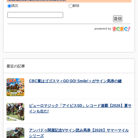
購読
解除
powered by
最近の記事
CBC賞はゴゴスマ＜GO GO! Smile!＞がサイン馬券の鍵
ピューロマジック「アイビスSD」レコード連覇【2026】夏サ
インも出た!
アンパドゥ関屋記念Vサイン読み馬券【2026】サマーマイル
シリーズ