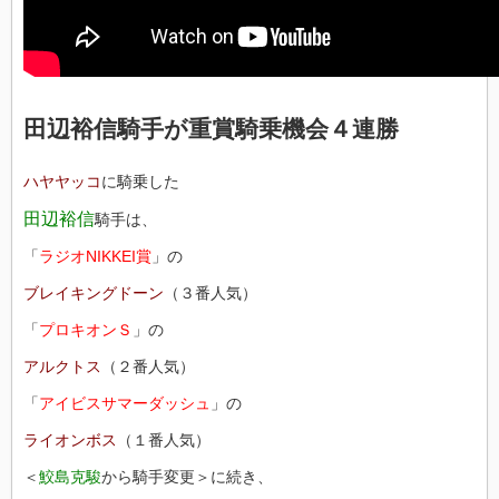
田辺裕信騎手が重賞騎乗機会４連勝
ハヤヤッコ
に騎乗した
田辺裕信
騎手は、
「
ラジオNIKKEI賞
」の
ブレイキングドーン
（３番人気）
「
プロキオンＳ
」の
アルクトス
（２番人気）
「
アイビスサマーダッシュ
」の
ライオンボス
（１番人気）
＜
鮫島克駿
から騎手変更＞に続き、