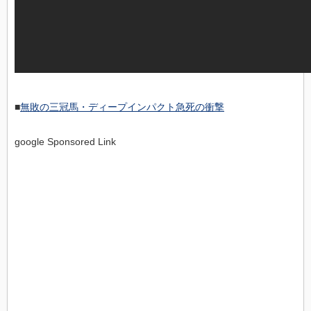
■
無敗の三冠馬・ディープインパクト急死の衝撃
google Sponsored Link