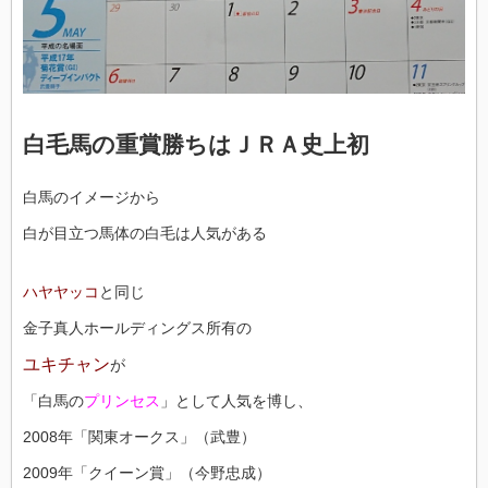
白毛馬の重賞勝ちはＪＲＡ史上初
白馬のイメージから
白が目立つ馬体の白毛は人気がある
ハヤヤッコ
と同じ
金子真人ホールディングス所有の
ユキチャン
が
「白馬の
プリンセス
」として人気を博し、
2008年「関東オークス」（武豊）
2009年「クイーン賞」（今野忠成）