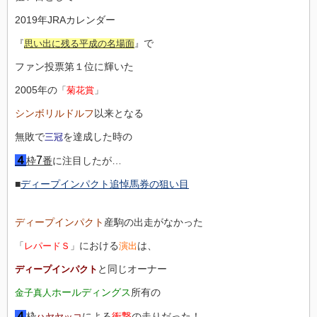
2019年JRAカレンダー
で
『
思い出に残る平成の名場面
』
ファン投票第１位に輝いた
2005年の
「
菊花賞
」
シンボリルドルフ
以来となる
無敗で
を達成した時の
三冠
４
7
枠
番
に注目したが…
■
ディープインパクト追悼馬券の狙い目
ディープインパクト
産駒の出走がなかった
における
は、
「
レパードＳ
」
演出
と同じオーナー
ディープインパクト
ホールディングス
所有の
金子真人
４
枠
による
衝撃
の走りだった！
ハヤヤッコ