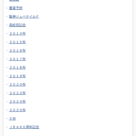
重賞予想
阪神ジュベナイルＦ
高松宮記念
２０１４年
２０１５年
２０１６年
２０１７年
２０１８年
２０１９年
２０２０年
２０２２年
２０２４年
２０２５年
ＣＭ
ＪＲＡ６０周年記念