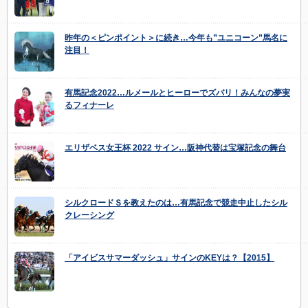
昨年の＜ピンポイント＞に続き…今年も”ユニコーン”馬名に
注目！
有馬記念2022…ルメールとヒーローでズバリ！みんなの夢実
るフィナーレ
エリザベス女王杯 2022 サイン…阪神代替は宝塚記念の舞台
シルクロードＳを教えたのは…有馬記念で競走中止したシル
クレーシング
「アイビスサマーダッシュ」サインのKEYは？【2015】