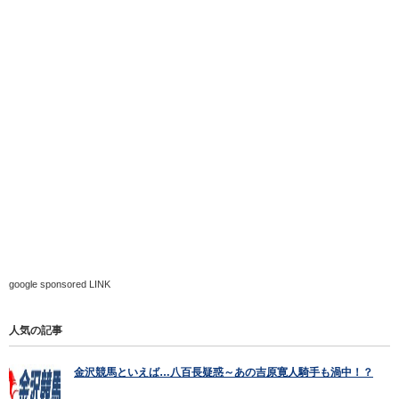
google sponsored LINK
人気の記事
金沢競馬といえば…八百長疑惑～あの吉原寛人騎手も渦中！？