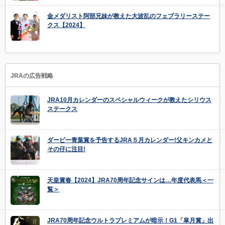
金メダリスト阿部兄妹が教えた大波乱のフェブラリーステー
クス【2024】
JRAの広告戦略
JRA10月カレンダーのスペシャルウィークが教えたシリウス
ステークス
ダービー青葉賞を予告するJRA５月カレンダー!父キンカメと
その仔に注目!
天皇賞春【2024】JRA70周年記念サインは…年度代表馬＜一
覧＞
JRA70周年記念ウルトラプレミアムが暗示！G1「皐月賞」出