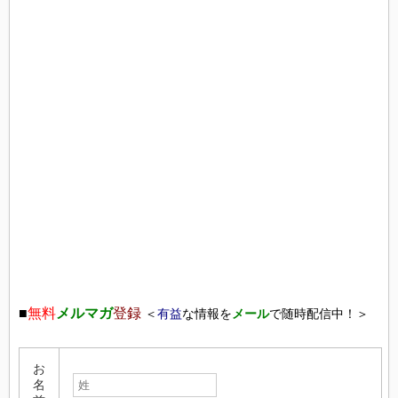
■
無料
メルマガ
登録
＜
有益
な情報を
メール
で随時配信中！＞
お
名