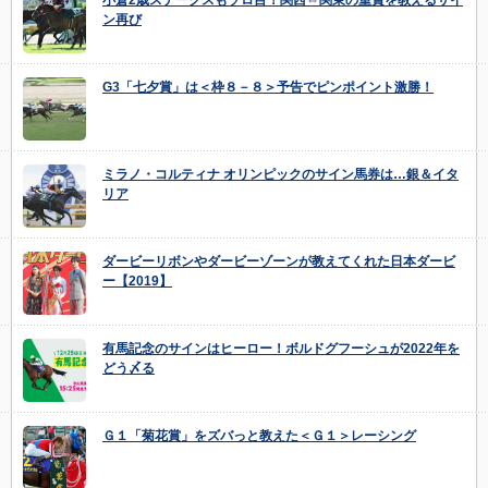
ン再び
G3「七夕賞」は＜枠８－８＞予告でピンポイント激勝！
ミラノ・コルティナ オリンピックのサイン馬券は…銀＆イタ
リア
ダービーリボンやダービーゾーンが教えてくれた日本ダービ
ー【2019】
有馬記念のサインはヒーロー！ボルドグフーシュが2022年を
どう〆る
Ｇ１「菊花賞」をズバっと教えた＜Ｇ１＞レーシング