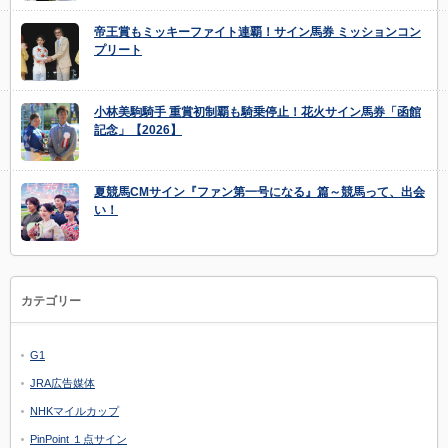
帝王賞もミッキーファイト連覇！サイン馬券 ミッションコン
プリート
小林美駒騎手 重賞初制覇も騎乗停止！花火サイン馬券「函館
記念」【2026】
夏競馬CMサイン『ファン第一号になる』篇～競馬って、出会
い！
カテゴリー
G1
JRA広告媒体
NHKマイルカップ
PinPoint １点サイン