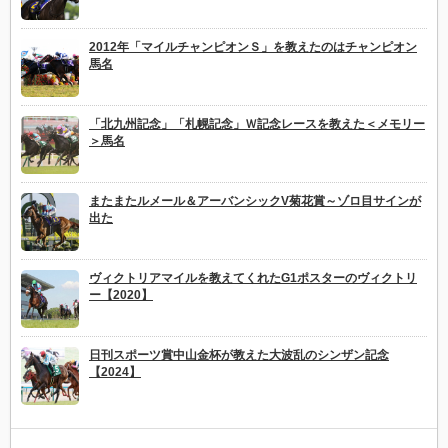
2012年「マイルチャンピオンＳ」を教えたのはチャンピオン
馬名
「北九州記念」「札幌記念」Ｗ記念レースを教えた＜メモリー
＞馬名
またまたルメール＆アーバンシックV菊花賞～ゾロ目サインが
出た
ヴィクトリアマイルを教えてくれたG1ポスターのヴィクトリ
ー【2020】
日刊スポーツ賞中山金杯が教えた大波乱のシンザン記念
【2024】