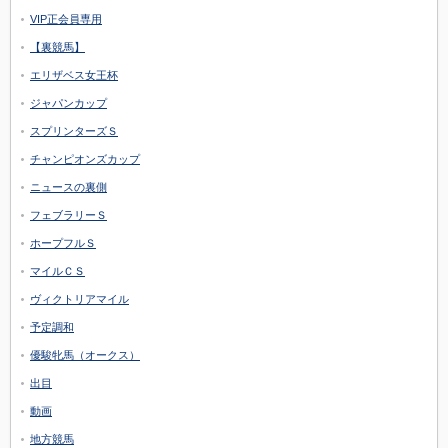
VIP正会員専用
【裏競馬】
エリザベス女王杯
ジャパンカップ
スプリンターズＳ
チャンピオンズカップ
ニュースの裏側
フェブラリーＳ
ホープフルＳ
マイルＣＳ
ヴィクトリアマイル
予定調和
優駿牝馬（オークス）
出目
動画
地方競馬