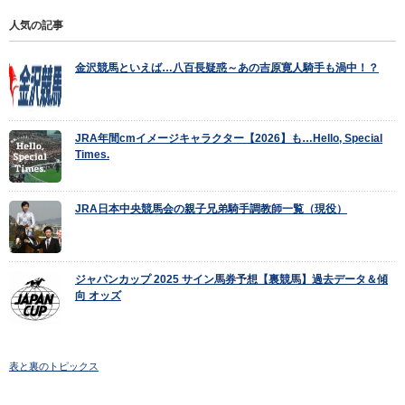
人気の記事
金沢競馬といえば…八百長疑惑～あの吉原寛人騎手も渦中！？
JRA年間cmイメージキャラクター【2026】も…Hello, Special
Times.
JRA日本中央競馬会の親子兄弟騎手調教師一覧（現役）
ジャパンカップ 2025 サイン馬券予想【裏競馬】過去データ＆傾
向 オッズ
表と裏のトピックス