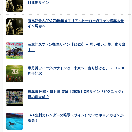
目連動サイン
有馬記念＆JRA70周年メモリアルヒーローWファン投票もサ
イン馬券ヘ
宝塚記念ファン投票サイン【2025】～ 思い描いた夢、走り出
す。
皐月賞ウィークのサインは…未来へ、走り続ける。～JRA70
周年記念
桜花賞 回顧～皐月賞 展望【2025】CMサイン『ピクニック』
篇の集大成!?
JRA無料カレンダーの暗示（サイン）で＜ウキヨノカゼ＞が
激走！