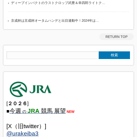
ディープインパクトのラストクロップ武豊＆幸四郎ライトク…
京成杯は京成杯オータムハンデと出目連動中！2024年は…
RETURN TOP
[
２０２６
]
今週
JRA
競馬 展望
■
の
NEW
[X（旧twitter）]
@urakeiba3