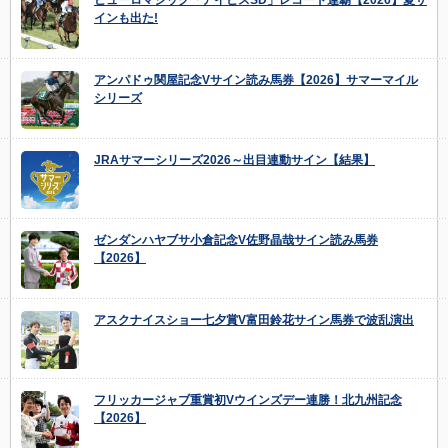
インも出た!
アンパドゥ関屋記念Vサイン読み馬券【2026】サマーマイル
シリーズ
JRAサマーシリーズ2026～出目連動サイン【結果】
ゼンダンハヤブサ小倉記念V佐野晶哉サイン読み馬券
【2026】
アスクナイスショー七夕賞V富田鈴花サイン馬券で波乱演出
フリッカージャブ重賞初Vウインズデー連勝！北九州記念
【2026】