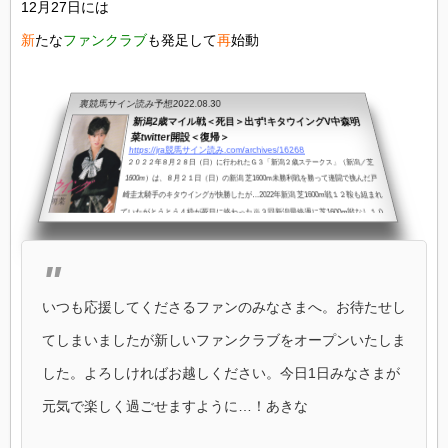
12月27日には
新
たな
ファンクラブ
も発足して
再
始動
裏競馬サイン読み予想
2022.08.30
新潟2歳マイル戦＜死目＞出ず!キタウイングV中森明
菜twitter開設＜復帰＞
https://jra競馬サイン読み.com/archives/16268
２０２２年８月２８日（日）に行われたＧ３「新潟２歳ステークス」（新潟／芝
1600m）は、８月２１日（日）の新潟 芝1600m未勝利戦を勝って連闘で挑んだ戸
崎圭太騎手のキタウイングが快勝したが…2022年新潟 芝1600m戦１２鞍も組まれ
ていたがとうとう４枠が死目に終わった※３回新潟最終週に芝1600m戦なし１０
月１５日に開幕するで芝1600m戦は３鞍４枠はどこで出る！？■2022年新潟２歳
マイル戦出目１日目 新 馬戦 ＜２－７－３＞２日目 未勝利戦 ＜２－５－
１＞３日目 新 馬戦 ＜５－３－１＞３日目「ダリア賞」＜１－５－２＞４...
いつも応援してくださるファンのみなさまへ。お待たせし
てしまいましたが新しいファンクラブをオープンいたしま
した。よろしければお越しください。今日1日みなさまが
元気で楽しく過ごせますように…！あきな