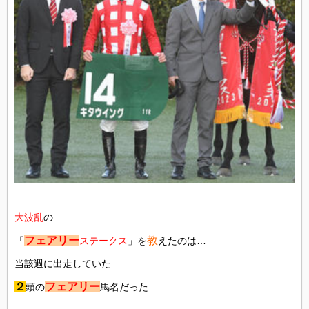
大波乱
の
フェアリー
教
「
ステークス
」を
えたのは…
当該週に出走していた
２
フェアリー
頭の
馬名だった