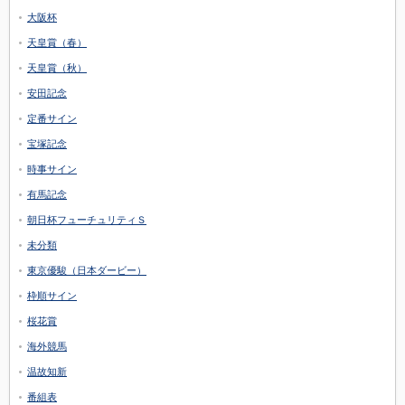
大阪杯
天皇賞（春）
天皇賞（秋）
安田記念
定番サイン
宝塚記念
時事サイン
有馬記念
朝日杯フューチュリティＳ
未分類
東京優駿（日本ダービー）
枠順サイン
桜花賞
海外競馬
温故知新
番組表