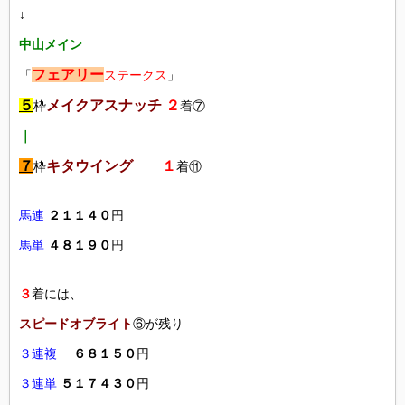
↓
中山メイン
フェアリー
「
ステークス
」
５
メイクアスナッチ
２
枠
着⑦
｜
７
キタウイング
１
枠
着⑪
馬連
２１１４０
円
馬単
４８１９０
円
３
着には、
スピードオブライト
⑥が残り
３連複
６８１５０
円
３連単
５１７４３０
円