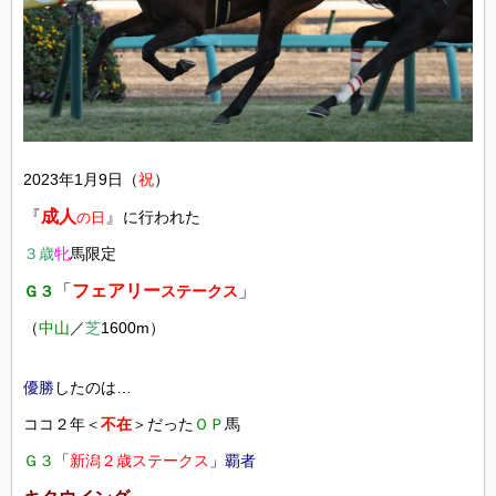
2023年1月9日（
祝
）
『
成人
』
に行われた
の日
３歳
牝
馬限定
「
フェアリー
」
Ｇ３
ステークス
（
中山
／
芝
1600m）
優
勝
したのは…
ココ２年＜
不在
＞だった
ＯＰ
馬
Ｇ３
「
新潟２歳ステークス
」
覇者