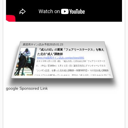
裏競馬サイン読み予想
2015.01.23
『成人の日』の重賞「フェアリーステークス」を教え
た北出”成人”調教師
https://jra競馬サイン読み.com/archives/680
２０１５年１月１２日（祝）『成人の日』に行われたG3「フェアリーステーク
ス」（中山／芝1600m）１月１１日（日）誕生日当日にグァンチャーレでＧ３
「シンザン記念」を勝った北出成人調教師＜単勝500円②＞ その北出成人調教師
にはもう”ひと仕事”待っていたそれは、翌日の『成人の日』に行なわれる G3「フ
ェアリーステークス」を教える役目 『成人の日』当日、北出成人調教師が＜２＞
頭出し（しかも同一レース）ＪＲＡが新成人に贈る！？憎い演出だった
google Sponsored Link
（祝）京 都 ７ Ｒ １枠ゴールデンアタック（北出成人調教師）｜８枠...