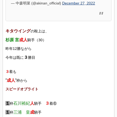
— 中森明菜 (@akinan_official)
December 27, 2022
キタウイング
の鞍上は、
杉原 言
成人
騎手（30）
昨年12勝ながら
３
今年は既に
勝目
３
着も
”
成人
”
枠から
スピードオブライト
１
石川裕紀
人
３
枠
騎手
着⑥
１
三浦 皇
成
枠
騎手