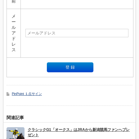
前
メ
ー
ル
ア
ド
レ
ス
PinPoint １点サイン
関連記事
クラシックG1「オークス」はJRAから新潟競馬ファンへプレ
ゼント