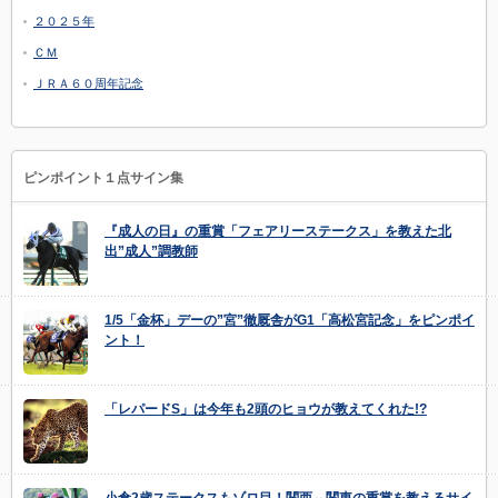
２０２５年
ＣＭ
ＪＲＡ６０周年記念
ピンポイント１点サイン集
『成人の日』の重賞「フェアリーステークス」を教えた北
出”成人”調教師
1/5「金杯」デーの”宮”徹厩舎がG1「高松宮記念」をピンポイ
ント！
「レパードS」は今年も2頭のヒョウが教えてくれた!?
小倉2歳ステークスもゾロ目！関西⇔関東の重賞を教えるサイ