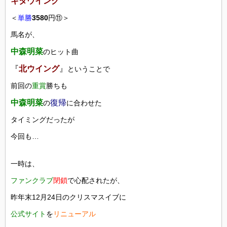
キタウイング
＜
単勝
3580
円⑪＞
馬名が、
中森明菜
のヒット曲
『
北ウイング
』
ということで
前回の
重賞
勝ちも
中森明菜
復帰
の
に合わせた
タイミングだったが
今回も…
一時は、
ファンクラブ
閉鎖
で心配されたが、
昨年末12月24日のクリスマスイブに
公式サイト
を
リニューアル