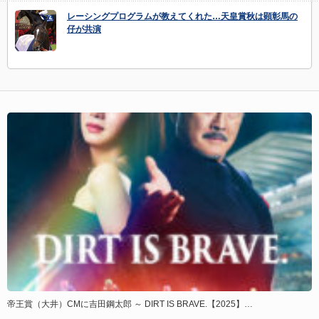
レーシングプログラムが教えてくれた…天皇賞秋は顕彰馬の
仔が共演
帝王賞（大井）CMに吉田鋼太郎 ～ DIRT IS BRAVE.【2025】…