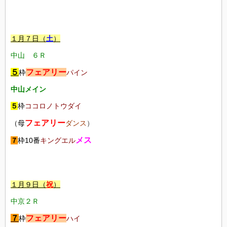
１月７日（
土
）
中山
６Ｒ
５
フェアリー
枠
パイン
中山メイン
５
枠
ココロノトウダイ
フェアリー
（母
ダンス
）
メス
７
枠10番
キングエル
１月９日（
祝
）
中京２Ｒ
７
フェアリー
枠
ハイ