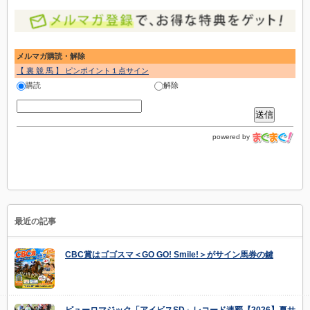
メルマガ購読・解除
【 裏 競 馬 】 ピンポイント１点サイン
購読
解除
powered by
最近の記事
CBC賞はゴゴスマ＜GO GO! Smile!＞がサイン馬券の鍵
ピューロマジック「アイビスSD」レコード連覇【2026】夏サ