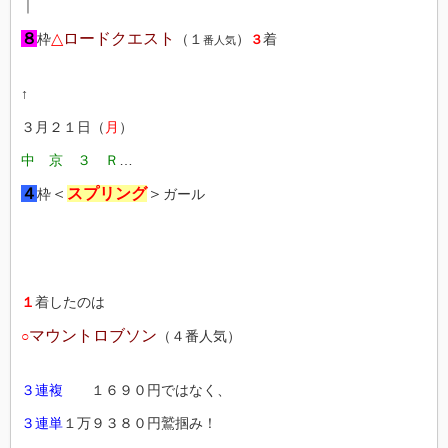
｜
８
△
ロードクエスト
枠
（１
）
着
３
番人気
↑
３月２１日（
月
）
中 京 ３ Ｒ
…
４
＜
スプリング
＞
枠
ガール
１
着したのは
マウントロブソン
○
（４番人気）
３連複
１６９０円ではなく、
３連単
１万９３８０円鷲掴み！