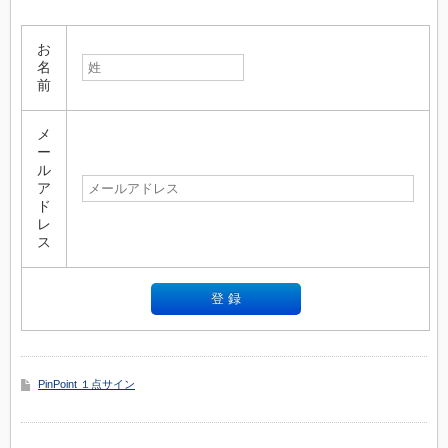
お
名
前
メ
ー
ル
ア
ド
レ
ス
PinPoint １点サイン