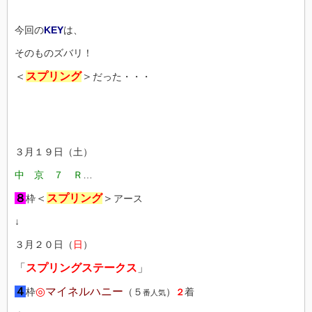
今回の
KEY
は、
そのものズバリ！
＜
スプリング
＞
だった・・・
３月１９日（土）
中 京 ７ Ｒ
…
８
＜
スプリング
＞
枠
アース
↓
３月２０日（
日
）
「
スプリングステークス
」
４
◎
マイネルハニー
枠
（５
）
着
２
番人気