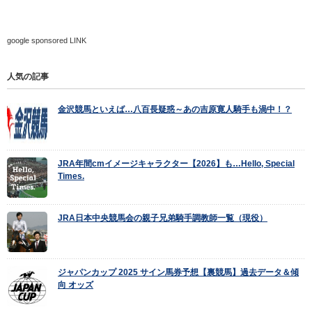
google sponsored LINK
人気の記事
金沢競馬といえば…八百長疑惑～あの吉原寛人騎手も渦中！？
JRA年間cmイメージキャラクター【2026】も…Hello, Special
Times.
JRA日本中央競馬会の親子兄弟騎手調教師一覧（現役）
ジャパンカップ 2025 サイン馬券予想【裏競馬】過去データ＆傾
向 オッズ