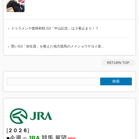
ドゥラメンテ復帰初戦 G2「中山記念」は３着止まり！？
堅いG2「弥生賞」を教えた地方競馬のメイショウヤヨイ産…
RETURN TOP
[
２０２６
]
今週
JRA
競馬 展望
■
の
NEW