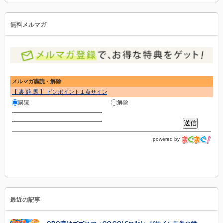
無料メルマガ
メルマガ購読・解除
【 裏 競 馬 】 ピンポイント１点サイン
購読
解除
powered by
最近の記事