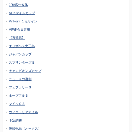
JRA広告媒体
NHKマイルカップ
PinPoint １点サイン
VIP正会員専用
【裏競馬】
エリザベス女王杯
ジャパンカップ
スプリンターズＳ
チャンピオンズカップ
ニュースの裏側
フェブラリーＳ
ホープフルＳ
マイルＣＳ
ヴィクトリアマイル
予定調和
優駿牝馬（オークス）