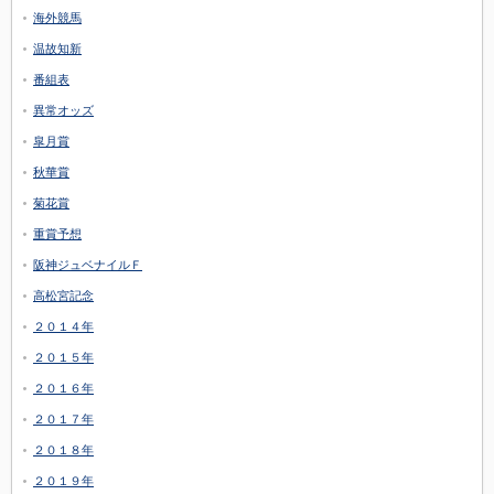
海外競馬
温故知新
番組表
異常オッズ
皐月賞
秋華賞
菊花賞
重賞予想
阪神ジュベナイルＦ
高松宮記念
２０１４年
２０１５年
２０１６年
２０１７年
２０１８年
２０１９年