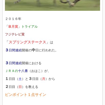
２０１６年
「
皐月賞
」
トライアル
フジテレビ賞
「
スプリングステークス
」
は
３
中
日間連続
開催の
日に行われた。
３
日間連続
開催における
ＪＲＡの
十八番
（おはこ）が、
１
３
日目（
土
）と
日目（
月
）から
２
日目（
日
）を教える
ピンポイント１点サイン