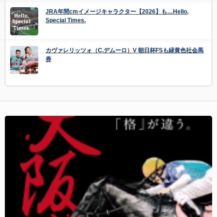
JRA年間cmイメージキャラクター【2026】も…Hello,
Special Times.
カヴァレリッツォ（C.デムーロ）V 朝日杯FSも緑黄色社会馬
券