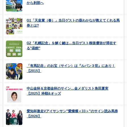
から刹那へ
G1「天皇賞（春）」当日ゲストの葵わかなが教えてくれる馬
券とは?
G2「札幌記念」を解く鍵は…当日ゲスト柳楽優弥が滞在す
る”函館”
「有馬記念」のお宝（サイン）は『ルパン３世』にあり！
【2015】
中山金杯＆京都金杯のサイン…金メダリスト角田夏実
【2025】枠順&オッズ
愛知杯激走Vアイサンサン”愛燦燦＜33＞”のサイン読み馬券
【2026】