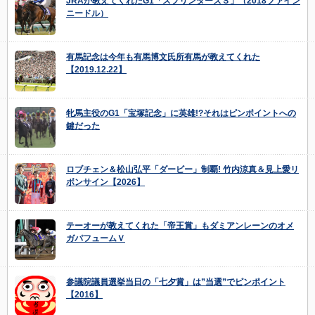
JRAが教えてくれたG1「スプリンターズＳ」（2018ファイン
ニードル）
有馬記念は今年も有馬博文氏所有馬が教えてくれた
【2019.12.22】
牝馬主役のG1「宝塚記念」に英雄!?それはピンポイントへの
鍵だった
ロブチェン＆松山弘平「ダービー」制覇! 竹内涼真＆見上愛リ
ボンサイン【2026】
テーオーが教えてくれた「帝王賞」もダミアンレーンのオメ
ガパフュームＶ
参議院議員選挙当日の「七夕賞」は”当選”でピンポイント
【2016】