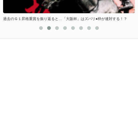
過去のＧ１昇格重賞を振り返ると…「大阪杯」はズバリ●枠が連対する！？