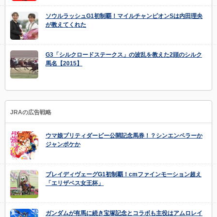
ソウルラッシュG1初制覇！マイルチャンピオンSは内田理央
が教えてくれた
G3「シルクロードステークス」の波乱を教えた2頭のシルク
馬名【2015】
JRAの広告戦略
ウマ娘プリティダービー公開記念馬券！？シンエンペラーか
ジャンポケか
ブレイディヴェーグG1初制覇！cmファインモーション超え
「エリザベス女王杯」
ガンダムが有馬に続き宝塚記念とコラボも主役はアムロレイ