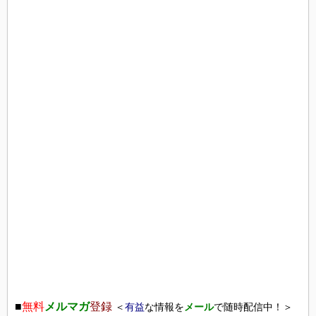
■
無料
メルマガ
登録
＜
有益
な情報を
メール
で随時配信中！＞