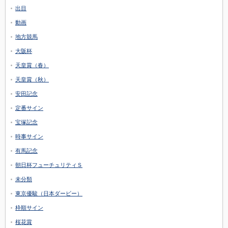
出目
動画
地方競馬
大阪杯
天皇賞（春）
天皇賞（秋）
安田記念
定番サイン
宝塚記念
時事サイン
有馬記念
朝日杯フューチュリティＳ
未分類
東京優駿（日本ダービー）
枠順サイン
桜花賞