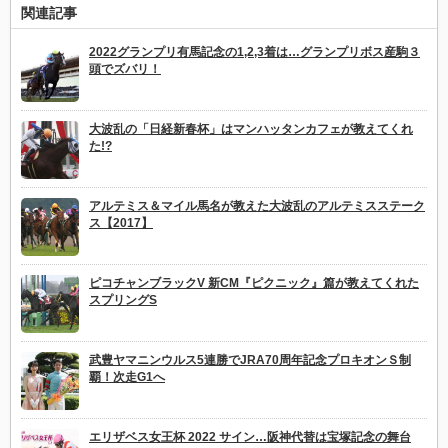
関連記事
2022グランプリ有馬記念の1,2,3着は…グランプリボス産駒３
頭でズバリ！
大波乱の「日経新春杯」はマンハッタンカフェが教えてくれ
た!?
アルテミス＆マイル馬名が教えた大波乱のアルテミスステーク
ス【2017】
ピコチャンブラックV 新CM『ピクニック』篇が教えてくれた
スプリングS
武豊ヤマニンウルス5連勝でJRA70周年記念プロキオンＳ制
覇！次走G1へ
エリザベス女王杯 2022 サイン…阪神代替は宝塚記念の舞台