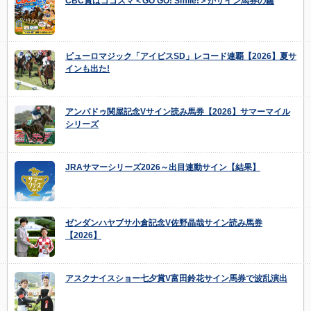
CBC賞はゴゴスマ＜GO GO! Smile!＞がサイン馬券の鍵
ピューロマジック「アイビスSD」レコード連覇【2026】夏サ
インも出た!
アンパドゥ関屋記念Vサイン読み馬券【2026】サマーマイル
シリーズ
JRAサマーシリーズ2026～出目連動サイン【結果】
ゼンダンハヤブサ小倉記念V佐野晶哉サイン読み馬券
【2026】
アスクナイスショー七夕賞V富田鈴花サイン馬券で波乱演出