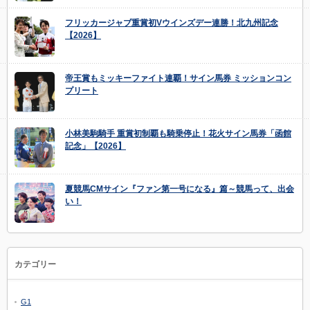
フリッカージャブ重賞初Vウインズデー連勝！北九州記念
【2026】
帝王賞もミッキーファイト連覇！サイン馬券 ミッションコン
プリート
小林美駒騎手 重賞初制覇も騎乗停止！花火サイン馬券「函館
記念」【2026】
夏競馬CMサイン『ファン第一号になる』篇～競馬って、出会
い！
カテゴリー
G1