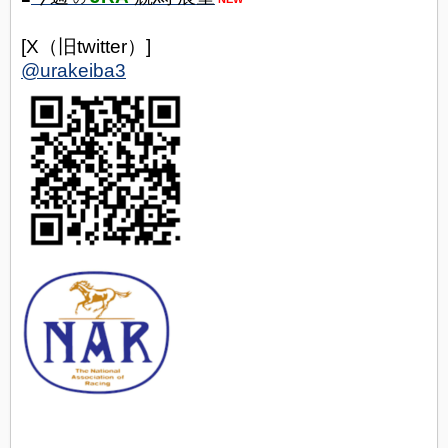
[X（旧twitter）]
@urakeiba3