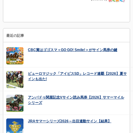
最近の記事
CBC賞はゴゴスマ＜GO GO! Smile!＞がサイン馬券の鍵
ピューロマジック「アイビスSD」レコード連覇【2026】夏サ
インも出た!
アンパドゥ関屋記念Vサイン読み馬券【2026】サマーマイル
シリーズ
JRAサマーシリーズ2026～出目連動サイン【結果】