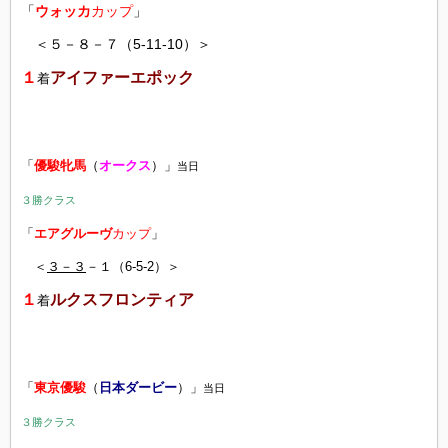
「
ウォッカ
カップ
」
＜５－８－７（5-11-10）＞
１
アイファーエポック
着
「
優駿牝馬
（
オークス
）」
当日
３勝クラス
「
エアグルーヴ
カップ
」
＜
３－３
－１（6-5-2）＞
１
ルクスフロンティア
着
「
東京優駿
（
日本ダービー
）」
当日
３勝クラス