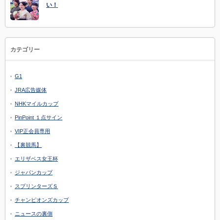
い！
カテゴリー
G1
JRA広告媒体
NHKマイルカップ
PinPoint １点サイン
VIP正会員専用
【裏競馬】
エリザベス女王杯
ジャパンカップ
スプリンターズＳ
チャンピオンズカップ
ニュースの裏側