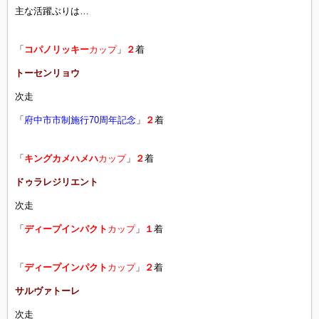
主な活躍ぶりは…
「
コパノリッキー
カップ
」
２
着
トーセンリョウ
次走
「
府中市市制施行70周年記念
」
２
着
「
キングカメハメハ
カップ
」
２
着
ドゥラレジリエント
次走
「
ディープインパクト
カップ
」
１
着
「
ディープインパクト
カップ
」
２
着
サルヴァトーレ
次走