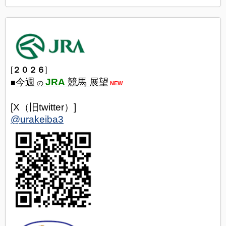
[
２０２６
]
今週
JRA
競馬 展望
■
の
NEW
[X（旧twitter）]
@urakeiba3