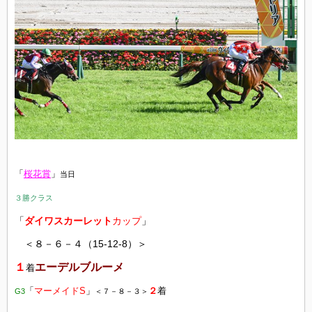
「
桜花賞
」
当日
３勝クラス
「
ダイワスカーレット
カップ
」
＜８－６－４（15-12-8）＞
１
エーデルブルーメ
着
「
マーメイドS
」
２
着
G3
＜７－８－３＞