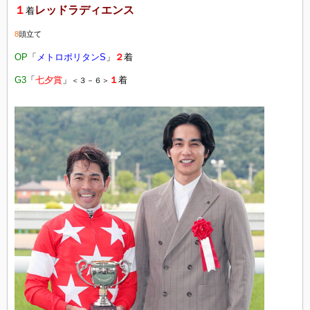
１
レッドラディエンス
着
8
頭立て
OP
「
メトロポリタンS
」
２
着
G3
「
七夕賞
」
１
着
＜３－６＞