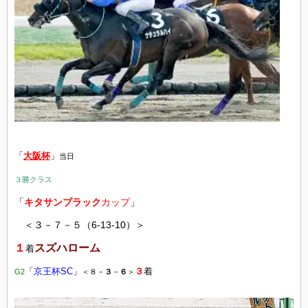
「
大阪杯
」
当日
３勝クラス
「
キタサンブラック
カップ
」
＜３－７－５（6-13-10）＞
１
スズハローム
着
「
京王杯SC
」
３
着
G2
＜８－
３
－
６
＞