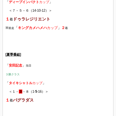
「
ディープインパクト
カップ
」
＜７－５－６（14-10-12）＞
１
ドゥラレジリエント
着
※
「
キングカメハメハ
カップ
」
２
前走
着
[
夏季番組
]
「
安田記念
」
当日
３勝クラス
「
タイキシャトル
カップ
」
＜１－
３
－８（1-
5
-16）＞
１
バグラダス
着