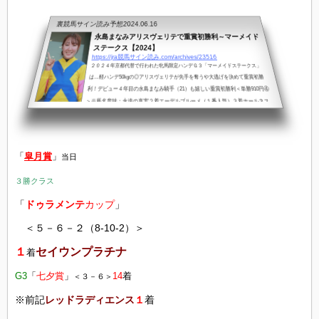
裏競馬サイン読み予想
2024.06.16
永島まなみアリスヴェリテで重賞初勝利～マーメイド
ステークス【2024】
https://jra競馬サイン読み.com/archives/23516
２０２４年京都代替で行われた牝馬限定ハンデＧ３「マーメイドステークス」
は…軽ハンデ50kgの◎アリスヴェリテが先手を奪うや大逃げを決めて重賞初勝
利！デビュー４年目の永島まなみ騎手（21）も嬉しい重賞初勝利＜単勝910円④
＞※馬名意味：永遠の真実２着エーデルブルーメ（１番人気）３着ホールネス
（６番人気）日本人女性騎手の重賞勝ち日本人女性騎手は、現在７名（JRA）過
去を含めても重賞勝ちした女性騎手は…先日、「シャーガーカップ」の世界選抜
チームの一員に選出された藤田菜七子騎手（当時22歳）＜2019年「東京盃」 201
「
皐月賞
」
当日
9年「...
３勝クラス
「
ドゥラメンテ
カップ
」
＜５－６－２（8-10-2）＞
１
セイウンプラチナ
着
G3
「
七夕賞
」
14
着
＜３－６＞
※前記
レッドラディエンス
１
着