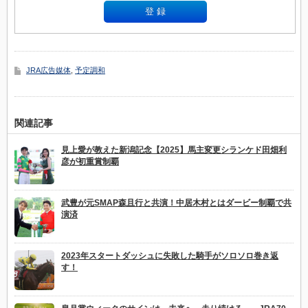
JRA広告媒体
,
予定調和
関連記事
見上愛が教えた新潟記念【2025】馬主変更シランケド田畑利
彦が初重賞制覇
武豊が元SMAP森且行と共演！中居木村とはダービー制覇で共
演済
2023年スタートダッシュに失敗した騎手がソロソロ巻き返
す！