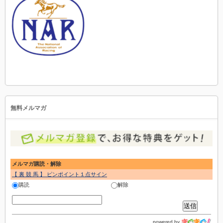
無料メルマガ
メルマガ購読・解除
【 裏 競 馬 】 ピンポイント１点サイン
購読
解除
powered by