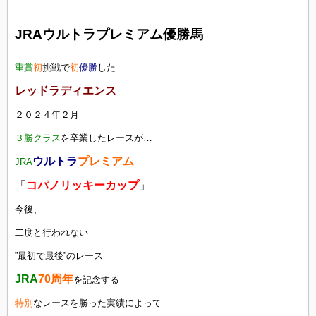
JRAウルトラプレミアム優勝馬
重賞
初
挑戦で
初
優勝
した
レッドラディエンス
２０２４年２月
３勝クラス
を卒業したレースが…
ウルトラ
プレミアム
JRA
「
コパノリッキーカップ
」
今後、
二度と行われない
”
最初で最後
”のレース
JRA
70周年
を記念する
特別
なレースを勝った実績によって