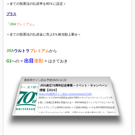
＜全ての投票法の払戻率を80％に設定＞
プラス
「
JRA
プレミアム
」
＜全ての投票法の払戻金に売上5％相当額上乗せ＞
JRA
ウルトラ
プレミアム
から
＜
出目
連動
＞
G1
への
はさておき
裏競馬サイン読み予想
2024.12.22
JRA創立70周年記念事業～イベント・キャンペーン
情報【2024】
https://jra競馬サイン読み.com/archives/21349
2024年のＪＲＡ日本中央競馬会は創立70周年メモリアルイヤーということで１年
を通して各種記念事業が実施される⇒ JRA70th特設サイトメモリアルヒーロー＆
ウルトラプレミアム2024年の全GⅠレース直前の特別レースをJRA70周年特別企画
『メモリアルヒーローファン投票』で選出された各馬の馬名を冠した「JRAウル
トラプレミアム 〇〇カップ」ヘ※〇〇はメモリアルヒーロー選出馬名JRAウルト
ラプレミアムとは…「JRAスーパープレミアム」＜全ての投票法の払戻率を80％
に設定＞プラス「JRAプレミアム」＜全ての投票法の払戻金に売上5％相当額上...