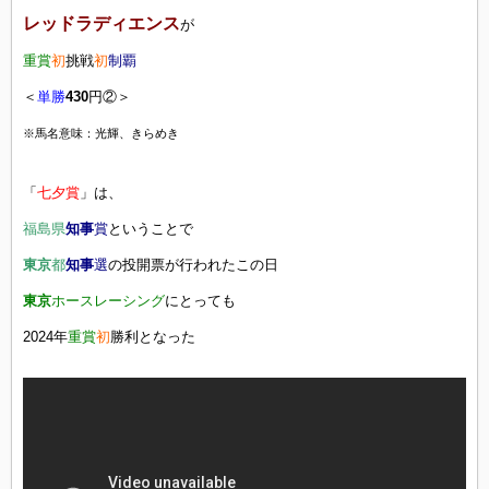
レッドラディエンス
が
重賞
初
挑戦
初
制覇
＜
単勝
430
円②＞
※馬名意味：光輝、きらめき
「
七夕賞
」は、
福島県
知事
賞
ということで
東京
都
知事
選
の投開票が行われたこの日
東京
ホースレーシング
にとっても
2024年
重賞
初
勝利となった