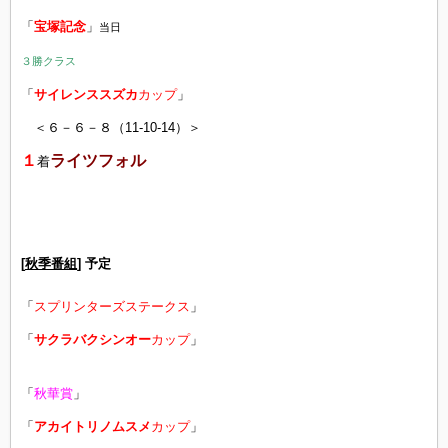
「
宝塚記念
」
当日
３勝クラス
「
サイレンススズカ
カップ
」
＜６－６－８（11-10-14）＞
１
ライツフォル
着
[
秋季番組
] 予定
「
スプリンターズステークス
」
「
サクラバクシンオー
カップ
」
「
秋華賞
」
「
アカイトリノムスメ
カップ
」