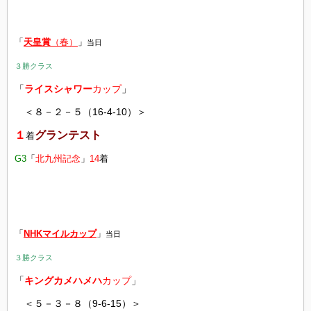
「
天皇賞
（春）
」
当日
３勝クラス
「
ライスシャワー
カップ
」
＜８－２－５（16-4-10）＞
１
グランテスト
着
G3
「
北九州記念
」
14
着
「
NHKマイルカップ
」
当日
３勝クラス
「
キングカメハメハ
カップ
」
＜５－３－８（9-6-15）＞