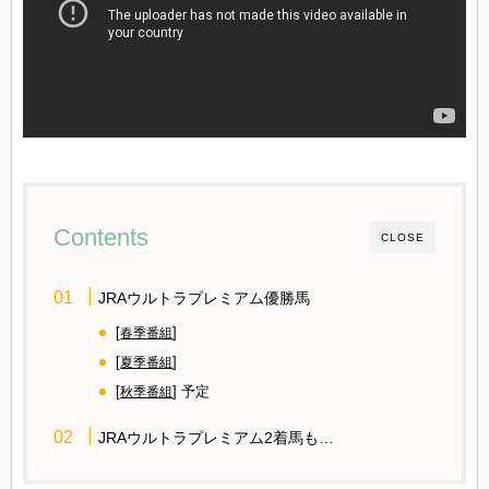
Contents
CLOSE
JRAウルトラプレミアム優勝馬
[
]
春季番組
[
]
夏季番組
[
] 予定
秋季番組
JRAウルトラプレミアム2着馬も…