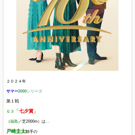
２０２４年
サマー
2000
シリーズ
第１戦
「
七夕賞
」
Ｇ３
（
福島
／芝2000m）は…
戸崎圭太
騎手の