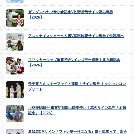
ゼンダンハヤブサ小倉記念V佐野晶哉サイン読み馬券
【2026】
アスクナイスショー七夕賞V富田鈴花サイン馬券で波乱演出
フリッカージャブ重賞初Vウインズデー連勝！北九州記念
【2026】
帝王賞もミッキーファイト連覇！サイン馬券 ミッションコン
プリート
小林美駒騎手 重賞初制覇も騎乗停止！花火サイン馬券「函館
記念」【2026】
夏競馬CMサイン『ファン第一号になる』篇～競馬って、出会