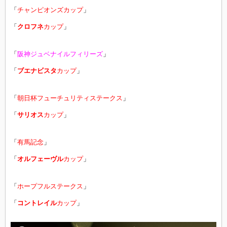
「
チャンピオンズカップ
」
「
クロフネ
カップ
」
「
阪神ジュベナイルフィリーズ
」
「
ブエナビスタ
カップ
」
「
朝日杯フューチュリティステークス
」
「
サリオス
カップ
」
「
有馬記念
」
「
オルフェーヴル
カップ
」
「
ホープフルステークス
」
「
コントレイル
カップ
」