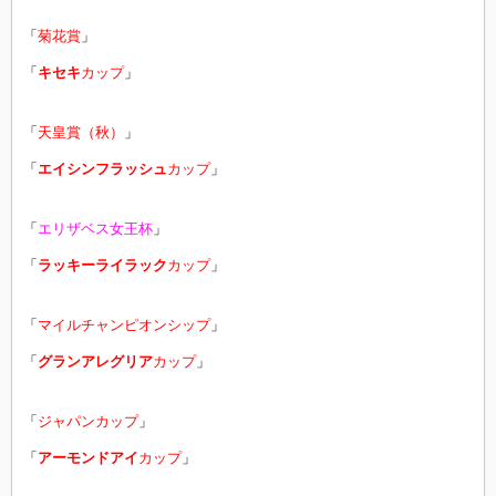
「
菊花賞
」
「
キセキ
カップ
」
「
天皇賞（秋）
」
「
エイシンフラッシュ
カップ
」
「
エリザベス女王杯
」
「
ラッキーライラック
カップ
」
「
マイルチャンピオンシップ
」
「
グランアレグリア
カップ
」
「
ジャパンカップ
」
「
アーモンドアイ
カップ
」