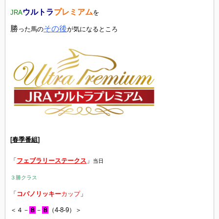
ウルトラ
プレミアム
JRA
を
勝
その後
った馬の
が気になるところ
[
春季番組
]
「
フェブラリーステークス
」
当日
３勝クラス
「
コパノリッキー
カップ
」
＜４－
８
－
８
（4-8-9）＞