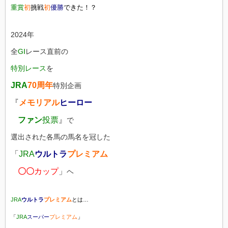
重賞
初
挑戦
初
優勝
できた！？
2024年
全
GⅠ
レース直前の
特別レース
を
JRA
70周年
特別企画
『
メモリアル
ヒーロー
ファン
投票
』
で
選出された各馬の馬名を冠した
「
JRA
ウルトラ
プレミアム
〇〇
カップ
」
ヘ
JRA
ウルトラ
プレミアム
とは…
「
JRA
スーパー
プレミアム
」