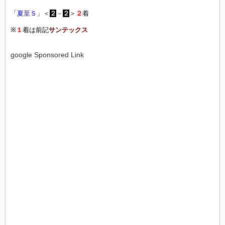
「
夏至Ｓ
」＜
２
－
２
＞
２
着
※
１
着は前記
サンテックス
google Sponsored Link