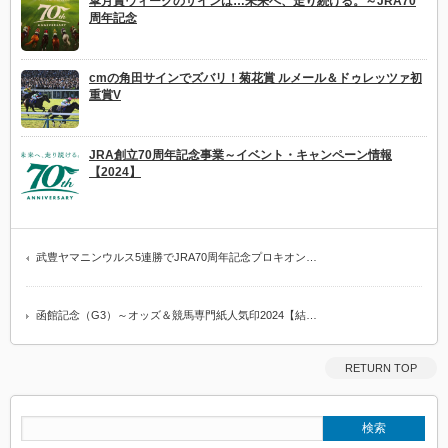
皐月賞ウィークのサインは…未来へ、走り続ける。～JRA70
周年記念
cmの角田サインでズバリ！菊花賞 ルメール＆ドゥレッツァ初
重賞V
JRA創立70周年記念事業～イベント・キャンペーン情報
【2024】
武豊ヤマニンウルス5連勝でJRA70周年記念プロキオン…
函館記念（G3）～オッズ＆競馬専門紙人気印2024【結…
RETURN TOP