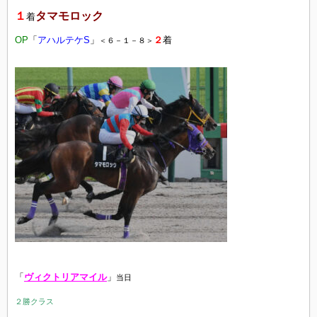
１
タマモロック
着
OP
「
アハルテケS
」
２
着
＜６－１－８＞
「
ヴィクトリアマイル
」
当日
２勝クラス