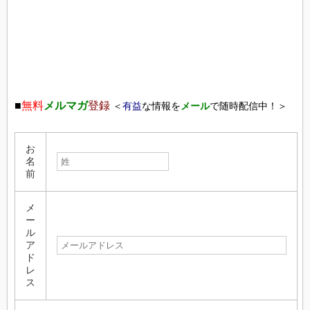
■
無料
メルマガ
登録
＜
有益
な情報を
メール
で随時配信中！＞
お
名
前
メ
ー
ル
ア
ド
レ
ス