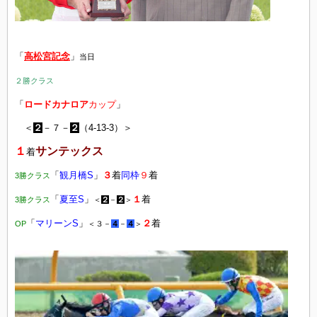
「
高松宮記念
」
当日
２勝クラス
「
ロードカナロア
カップ
」
＜
２
－７－
２
（4-13-3）＞
１
サンテックス
着
「
観月橋S
」
３
着
同枠
９
着
3勝クラス
「
夏至S
」
１
着
3勝クラス
＜
２
－
２
＞
「
マリーンS
」
２
着
OP
＜３－
４
－
４
＞