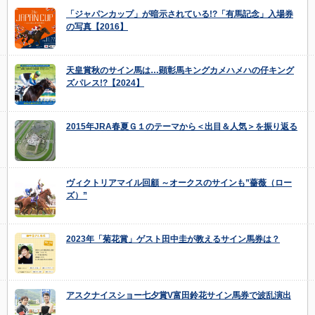
「ジャパンカップ」が暗示されている!?「有馬記念」入場券
の写真【2016】
天皇賞秋のサイン馬は…顕彰馬キングカメハメハの仔キング
ズパレス!?【2024】
2015年JRA春夏Ｇ１のテーマから＜出目＆人気＞を振り返る
ヴィクトリアマイル回顧 ～オークスのサインも”薔薇（ロー
ズ）”
2023年「菊花賞」ゲスト田中圭が教えるサイン馬券は？
アスクナイスショー七夕賞V富田鈴花サイン馬券で波乱演出