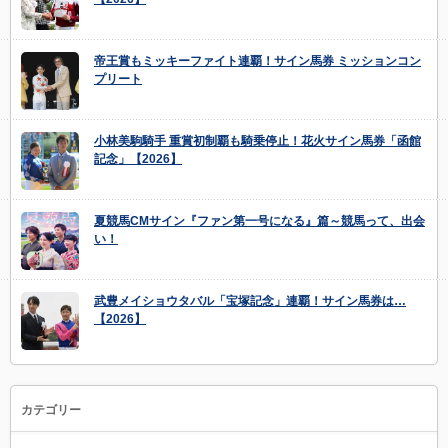
帝王賞もミッキーファイト連覇！サイン馬券 ミッションコン
プリート
小林美駒騎手 重賞初制覇も騎乗停止！花火サイン馬券「函館
記念」【2026】
夏競馬CMサイン『ファン第一号になる』篇～競馬って、出会
い！
武豊メイショウタバル「宝塚記念」連覇！サイン馬券は…
【2026】
カテゴリー