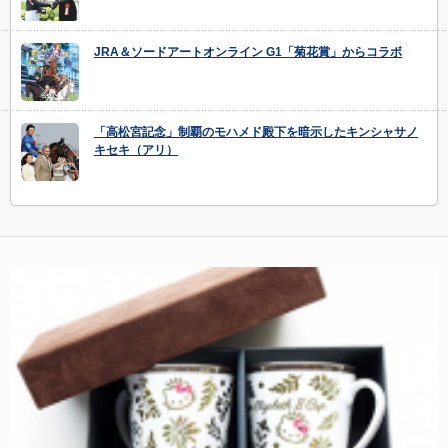
JRA＆ソードアートオンライン G1「菊花賞」からコラボ
「高松宮記念」制覇のモハメド殿下を暗示したキンシャサノ
キセキ（アリ）