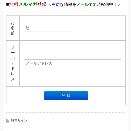
■
無料
メルマガ
登録
＜
有益
な情報を
メール
で随時配信中！＞
お
名
前
メ
ー
ル
ア
ド
レ
ス
時事サイン