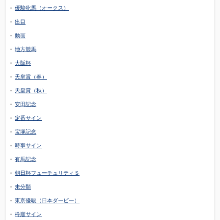
優駿牝馬（オークス）
出目
動画
地方競馬
大阪杯
天皇賞（春）
天皇賞（秋）
安田記念
定番サイン
宝塚記念
時事サイン
有馬記念
朝日杯フューチュリティＳ
未分類
東京優駿（日本ダービー）
枠順サイン