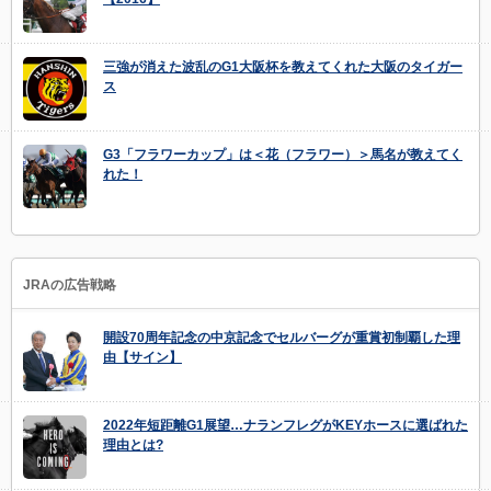
三強が消えた波乱のG1大阪杯を教えてくれた大阪のタイガー
ス
G3「フラワーカップ」は＜花（フラワー）＞馬名が教えてく
れた！
JRAの広告戦略
開設70周年記念の中京記念でセルバーグが重賞初制覇した理
由【サイン】
2022年短距離G1展望…ナランフレグがKEYホースに選ばれた
理由とは?