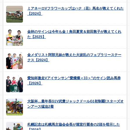
ミアネーロVフラワーカップはハナ（花）馬名が教えてくれた
【2024】
金杯のサインは今年も金！角田夏実＆前田敦子が教えてくれ
た【2025】
金メダリスト阿部兄妹が教えた大波乱のフェブラリーステー
クス【2024】
愛知杯激走Vアイサンサン”愛燦燦＜33＞”のサイン読み馬券
【2026】
大阪杯…最年長G1V武豊ジャックドールG1初制覇!スターズオ
ンアース猛迫2着
札幌記念は札幌馬主協会会長が堀宣行厩舎の2頭を暗示した
【2016】