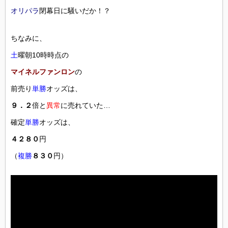
オリパラ
閉幕日に騒いだか！？
ちなみに、
土
曜朝10時時点の
マイネルファンロン
の
前売り
単勝
オッズは、
９．２
倍と
異常
に売れていた…
確定
単勝
オッズは、
４２８０
円
（
複勝
８３０
円）