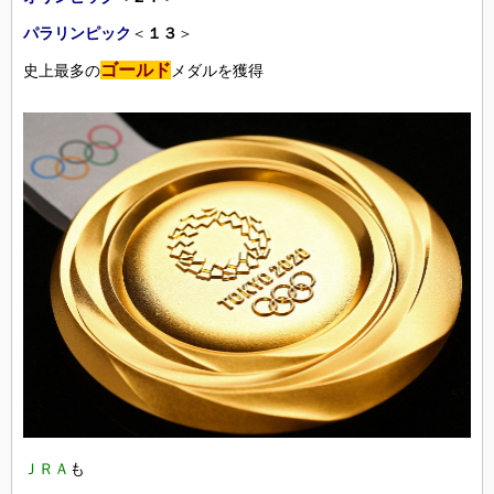
パラリンピック
＜
１３
＞
ゴールド
史上最多の
メダルを獲得
ＪＲＡ
も