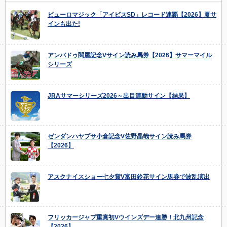
ピューロマジック「アイビスSD」レコード連覇【2026】夏サ
インも出た!
アンパドゥ関屋記念Vサイン読み馬券【2026】サマーマイル
シリーズ
JRAサマーシリーズ2026～出目連動サイン【結果】
ゼンダンハヤブサ小倉記念V佐野晶哉サイン読み馬券
【2026】
アスクナイスショー七夕賞V富田鈴花サイン馬券で波乱演出
フリッカージャブ重賞初Vウインズデー連勝！北九州記念
【2026】