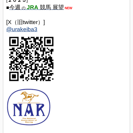
[
２０２５
]
今週
JRA
競馬 展望
■
の
NEW
[X（旧twitter）]
@urakeiba3