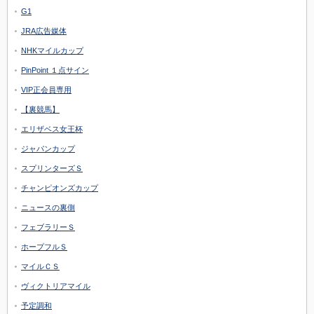
G1
JRA広告媒体
NHKマイルカップ
PinPoint １点サイン
VIP正会員専用
【裏競馬】
エリザベス女王杯
ジャパンカップ
スプリンターズＳ
チャンピオンズカップ
ニュースの裏側
フェブラリーＳ
ホープフルＳ
マイルＣＳ
ヴィクトリアマイル
予定調和