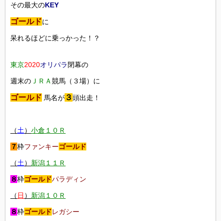
その最大の
KEY
ゴールド
に
呆れるほどに乗っかった！？
東京
2020
オリパラ
閉幕の
週末の
ＪＲＡ
競馬（３場）に
ゴールド
３
馬名が
頭出走！
（
土
）
小倉１０Ｒ
７
枠
ファンキー
ゴールド
（
土
）
新潟１１Ｒ
８
枠
ゴールド
パラディン
（
日
）
新潟１０Ｒ
８
枠
ゴールド
レガシー