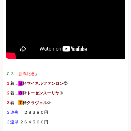
Ｇ３
「
新潟記念
」
１
着…
８
枠
マイネルファンロン
⑫
２
着…
８
枠
トーセンスーリヤ
③
３
着…
７
枠
クラヴェル
②
３連複
２８３８０円
３連単
２６４５６０円