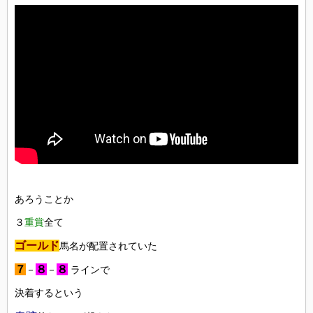
あろうことか
３
重賞
全て
ゴールド
馬名が配置されていた
７
８
８
－
－
ラインで
決着するという