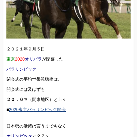
２０２１年９月５日
東京
2020
オリパラ
が閉幕した
パラリンピック
閉会式の平均世帯視聴率は、
開会式には及ばずも
２０．６
％（関東地区）と上々
■
2020東京パラリンピック開会
日本勢の活躍は言うまでもなく
オリンピック
＜
２７
＞