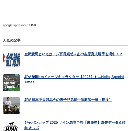
google sponsored LINK
人気の記事
金沢競馬といえば…八百長疑惑～あの吉原寛人騎手も渦中！？
JRA年間cmイメージキャラクター【2026】も…Hello, Special
Times.
JRA日本中央競馬会の親子兄弟騎手調教師一覧（現役）
ジャパンカップ 2025 サイン馬券予想【裏競馬】過去データ＆傾
向 オッズ