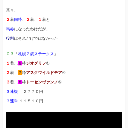
其々、
２
着
同枠
、
２
着、
１
着と
馬券
になったわけだが、
役割
は
それだけ
ではなかった
Ｇ３
「
札幌２歳ステークス
」
１
着…
８
枠
ジオグリフ
①
２
着…
７
枠
アスクワイルドモア
④
３
着…
８
枠
トーセンヴァンノ
⑤
３連複
２７７０円
３連単
１１５１０円