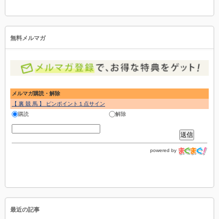
無料メルマガ
メルマガ購読・解除
【 裏 競 馬 】 ピンポイント１点サイン
購読
解除
powered by
最近の記事