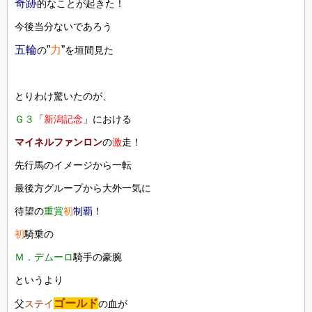
奇跡
的なことが起きた！
今後当分ないであろう
五輪
”
力
”
の
を垣間見た
とりわけ驚いたのが、
Ｇ３
「
新潟記念
」における
マイネルファンロン
の
激
走！
先行馬のイメージから一転
最後方グループから大外一気に
待望の
重賞
初
制覇
！
初
騎乗の
Ｍ．デムーロ
騎手の豪腕
というより
ゴールド
父
ステイ
の血が