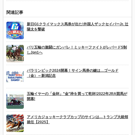
関連記事
新日G1クライマックス馬券が出た!外国人ザックセイバーJr. 辻
陽太を撃破
パリ五輪の激闘にガンバレ！ミッキーファイトがレパードS制
しJpn1へ
パラリンピック2024開幕！サイン馬券の鍵は…ゴールド
（金）～新潟記念
五輪イヤーの「金杯」”金”枠を買って乾杯!2022年JRA競馬が
開幕!
アメリカジョッキークラブカップのサインは…トランプ大統領
就任【2025】