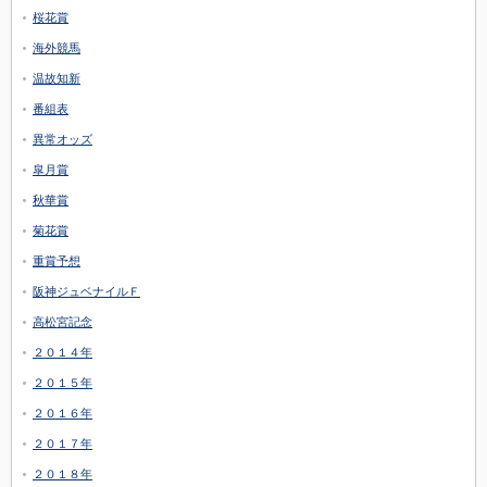
桜花賞
海外競馬
温故知新
番組表
異常オッズ
皐月賞
秋華賞
菊花賞
重賞予想
阪神ジュベナイルＦ
高松宮記念
２０１４年
２０１５年
２０１６年
２０１７年
２０１８年