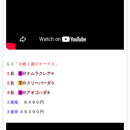
Ｇ３
「
小倉２歳ステークス
」
１
着…
８
枠
ナムラクレア
④
２
着…
７
枠
スリーパーダ
③
３
着…
８
枠
アネゴハダ
⑧
３連複
８４９０円
３連単
４９３９０円