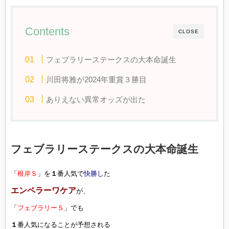
Contents
CLOSE
フェブラリーステークスの大本命誕生
川田将雅が2024年重賞３勝目
ありえない異常オッズが出た
フェブラリーステークスの大本命誕生
「
根岸Ｓ
」を
１
番人気で
快勝し
た
エンペラーワケア
が、
「
フェブラリーＳ
」でも
１
番人気になることが予想される