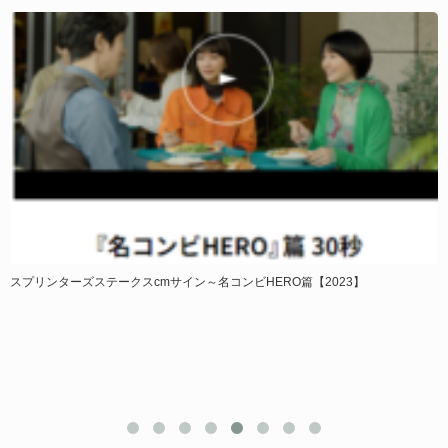
スプリンターズステークスcmサイン～名コンビHERO篇【2023】
天