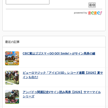
powered by
最近の記事
CBC賞はゴゴスマ＜GO GO! Smile!＞がサイン馬券の鍵
ピューロマジック「アイビスSD」レコード連覇【2026】夏サ
インも出た!
アンパドゥ関屋記念Vサイン読み馬券【2026】サマーマイル
シリーズ