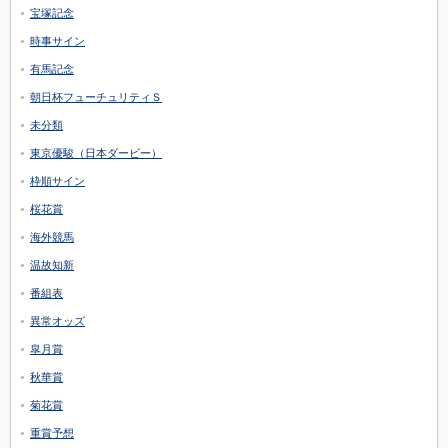
宝塚記念
時事サイン
有馬記念
朝日杯フューチュリティＳ
未分類
東京優駿（日本ダービー）
枠順サイン
桜花賞
海外競馬
温故知新
番組表
異常オッズ
皐月賞
秋華賞
菊花賞
重賞予想