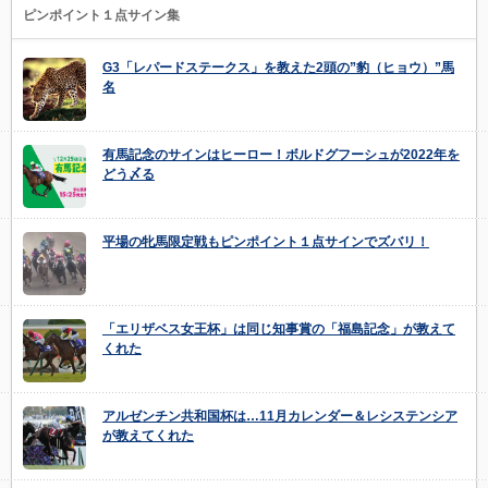
ピンポイント１点サイン集
G3「レパードステークス」を教えた2頭の”豹（ヒョウ）”馬
名
有馬記念のサインはヒーロー！ボルドグフーシュが2022年を
どう〆る
平場の牝馬限定戦もピンポイント１点サインでズバリ！
「エリザベス女王杯」は同じ知事賞の「福島記念」が教えて
くれた
アルゼンチン共和国杯は…11月カレンダー＆レシステンシア
が教えてくれた