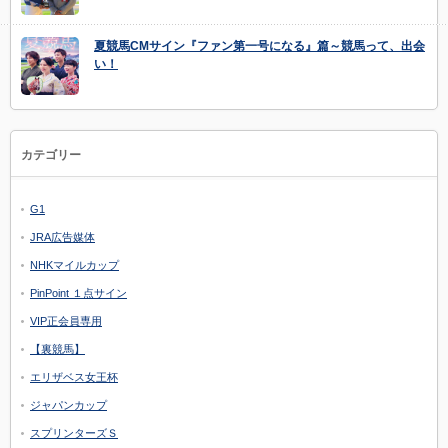
夏競馬CMサイン『ファン第一号になる』篇～競馬って、出会
い！
カテゴリー
G1
JRA広告媒体
NHKマイルカップ
PinPoint １点サイン
VIP正会員専用
【裏競馬】
エリザベス女王杯
ジャパンカップ
スプリンターズＳ