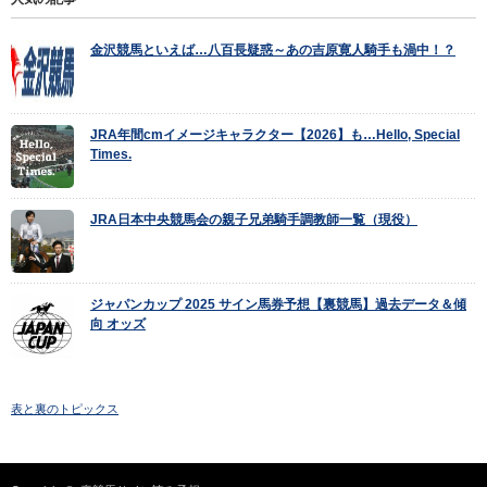
金沢競馬といえば…八百長疑惑～あの吉原寛人騎手も渦中！？
JRA年間cmイメージキャラクター【2026】も…Hello, Special
Times.
JRA日本中央競馬会の親子兄弟騎手調教師一覧（現役）
ジャパンカップ 2025 サイン馬券予想【裏競馬】過去データ＆傾
向 オッズ
表と裏のトピックス