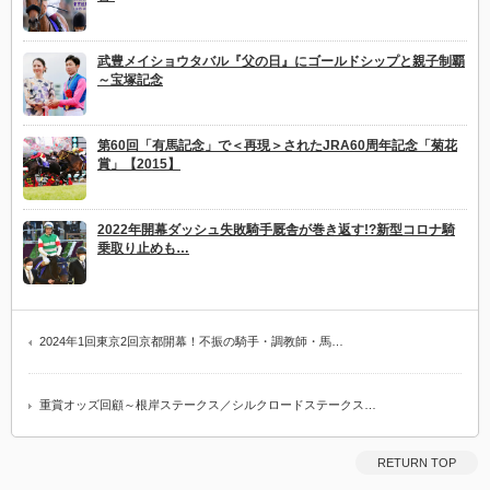
武豊メイショウタバル『父の日』にゴールドシップと親子制覇
～宝塚記念
第60回「有馬記念」で＜再現＞されたJRA60周年記念「菊花
賞」【2015】
2022年開幕ダッシュ失敗騎手厩舎が巻き返す!?新型コロナ騎
乗取り止めも…
2024年1回東京2回京都開幕！不振の騎手・調教師・馬…
重賞オッズ回顧～根岸ステークス／シルクロードステークス…
RETURN TOP