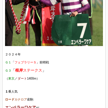
２０２４年
Ｇ１
「
フェブラリーＳ
」前哨戦
「
根岸
ステークス
」
Ｇ３
（
東京
／
ダート
1400m）
１
番人気
ロード
カナロア
産駒
エンペラーワケア
が、