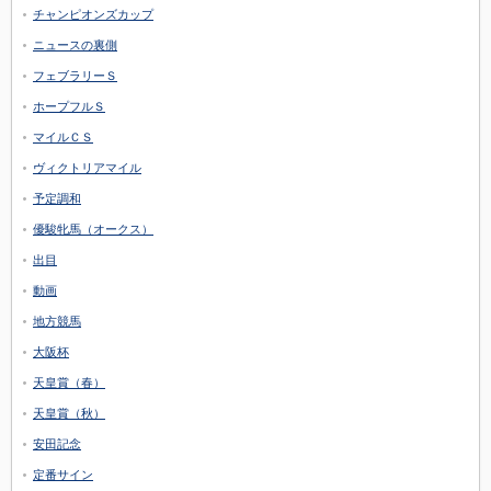
チャンピオンズカップ
ニュースの裏側
フェブラリーＳ
ホープフルＳ
マイルＣＳ
ヴィクトリアマイル
予定調和
優駿牝馬（オークス）
出目
動画
地方競馬
大阪杯
天皇賞（春）
天皇賞（秋）
安田記念
定番サイン