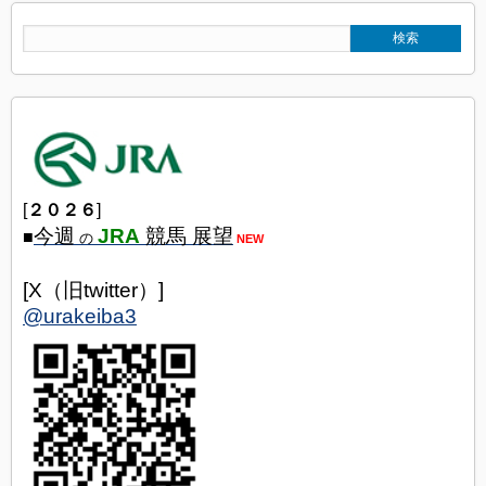
[
２０２６
]
今週
JRA
競馬 展望
■
の
NEW
[X（旧twitter）]
@urakeiba3