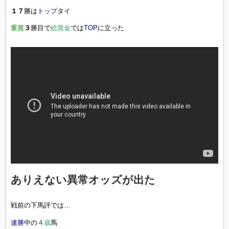
１７
勝は
トップ
タイ
重賞
３
勝目で
総賞金
では
TOP
に立った
ありえない異常オッズが出た
戦前の下馬評では…
連勝
中の
４
歳
馬