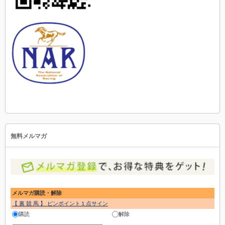
無料メルマガ
メルマガ購読・解除
【 裏 競 馬 】 ピンポイント１点サイン
購読
解除