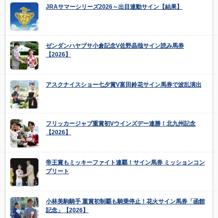
JRAサマーシリーズ2026～出目連動サイン【結果】
ゼンダンハヤブサ小倉記念V佐野晶哉サイン読み馬券
【2026】
アスクナイスショー七夕賞V富田鈴花サイン馬券で波乱演出
フリッカージャブ重賞初Vウインズデー連勝！北九州記念
【2026】
帝王賞もミッキーファイト連覇！サイン馬券 ミッションコン
プリート
小林美駒騎手 重賞初制覇も騎乗停止！花火サイン馬券「函館
記念」【2026】