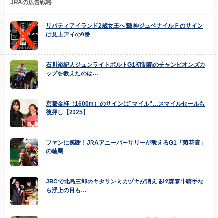
JRAの広告戦略
リバティアイランド2歳女王へ!阪神ジュベナイルＦのサイン
は見上アイの9番
石川裕紀人ジュンライトボルトG1初制覇のチャンピオンズカ
ップを教えたのは…
京都金杯（1600m）のサインは”マイル”…スマイルセールも
後押し【2025】
ファンに感謝！JRAアニーバーサリーが教えるG1「菊花賞」
の軸馬
JBCで北島三郎のキタサンミカヅキが消える!?森泰斗騎手な
ら浮上の目も…