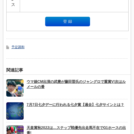
ス
予定調和
関連記事
ウマ娘CM出演の武豊が藤田晋氏のジャングロで重賞V!次はル
メールの番
7月7日七夕デーに行われる七夕賞【過去】七夕サインとは？
天皇賞秋2022は…ステップ戦優先出走馬不在でG1ホースの出
番!