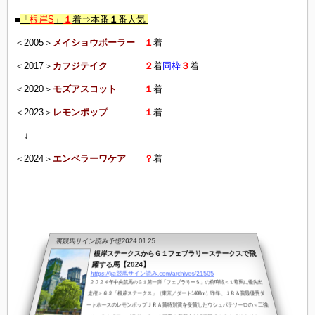
■
「
根岸S
」
１
着⇒本番
１
番人気
＜2005＞
メイショウボーラー
１
着
＜2017＞
カフジテイク
２
着
同枠
３
着
＜2020＞
モズアスコット
１
着
＜2023＞
レモンポップ
１
着
↓
＜2024＞
エンペラーワケア
？
着
裏競馬サイン読み予想
2024.01.25
根岸ステークスからＧ１フェブラリーステークスで飛
躍する馬【2024】
https://jra競馬サイン読み.com/archives/21505
２０２４年中央競馬のＧ１第一弾「フェブラリーＳ」の前哨戦＜１着馬に優先出
走権＞Ｇ３「根岸ステークス」（東京／ダート1400m）昨年、ＪＲＡ賞最優秀ダ
ートホースのレモンポップＪＲＡ賞特別賞を受賞したウシュバテソーロの＜二強