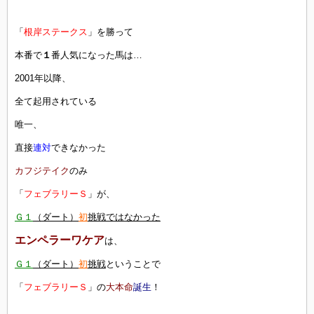
「
根岸ステークス
」を勝って
本番で
１
番人気になった馬は…
2001年以降、
全て起用されている
唯一、
直接
連対
できなかった
カフジテイク
のみ
「
フェブラリーＳ
」が、
Ｇ１
（ダート）
初
挑戦ではなかった
エンペラーワケア
は、
Ｇ１
（ダート）
初
挑戦
ということで
「
フェブラリーＳ
」の
大本命
誕生
！