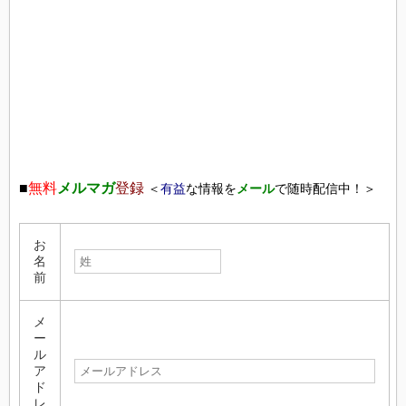
■
無料
メルマガ
登録
＜
有益
な情報を
メール
で随時配信中！＞
お
名
前
メ
ー
ル
ア
ド
レ