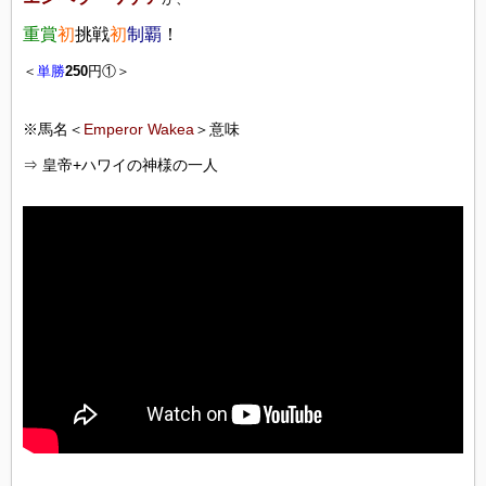
重賞
初
挑戦
初
制覇
！
＜
単勝
250
円①＞
※馬名＜
Emperor Wakea
＞意味
⇒ 皇帝+ハワイの神様の一人