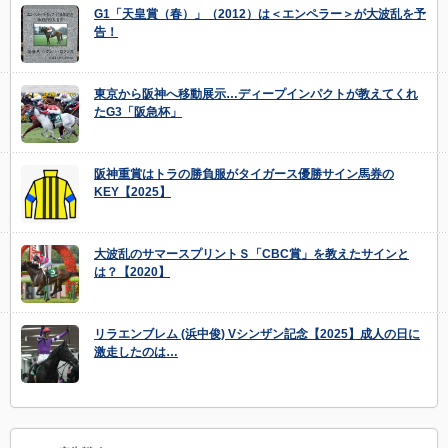
G1「天皇賞（春）」（2012）は＜エンペラー＞が大波乱を予
告！
東京から阪神へ移動展示…ディープインパクトが教えてくれ
たG3「阪急杯」
阪神重賞はトラの勝負服がタイガース優勝サイン馬券の
KEY【2025】
大波乱のサマースプリントＳ「CBC賞」を教えたサインと
は？【2020】
リラエンブレム (浜中俊) Vシンザン記念【2025】成人の日に
激走したのは…