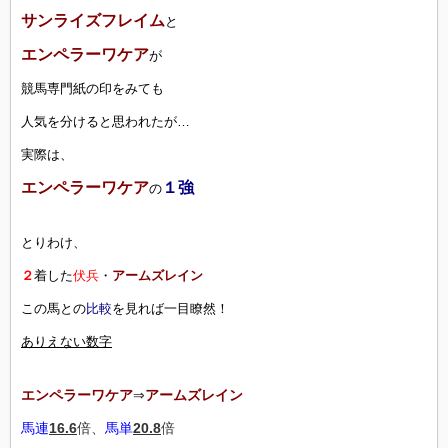
サンライズフレイム
と
エンペラーワケア
が
競馬専門紙の印をみても
人気を分けると思われたが…
実際は、
エンペラーワケア
１強
の
とりわけ、
２
着した
伏兵
・
アームズレイン
この馬との
比較
を見れば一目瞭然！
ありえない数字
エンペラーワケア
⇒
アームズレイン
馬連
16.6
倍、
馬単
20.8
倍