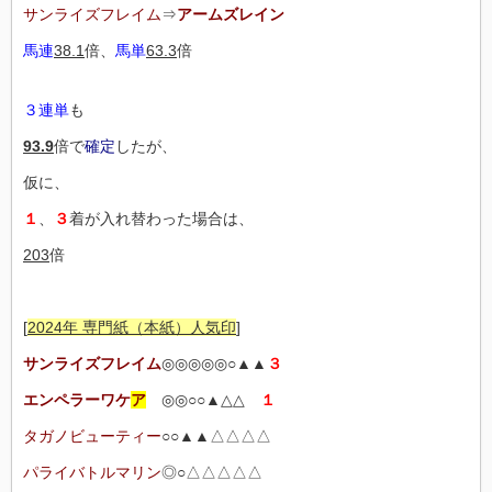
サンライズフレイム
⇒
アームズレイン
馬連
38.1
倍、
馬単
63.3
倍
３連単
も
93.9
倍で
確定
したが、
仮に、
１
、
３
着が入れ替わった場合は、
203
倍
[
2024年 専門紙（本紙）人気印
]
サンライズフレイム
◎◎◎◎◎○▲▲
３
エンペラーワケ
ア
◎◎○○▲△△
１
タガノビューティー
○○▲▲△△△△
パライバトルマリン
◎○△△△△△