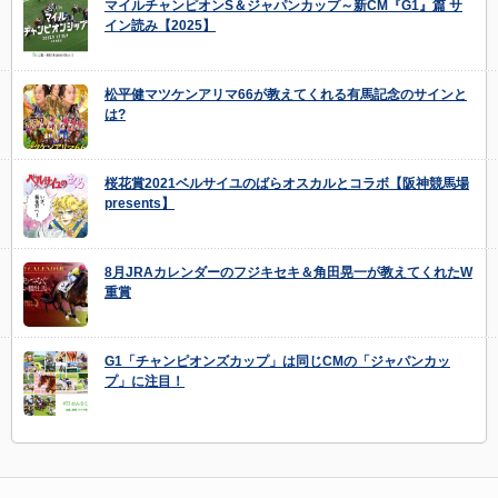
マイルチャンピオンS＆ジャパンカップ～新CM『G1』篇 サ
イン読み【2025】
松平健マツケンアリマ66が教えてくれる有馬記念のサインと
は?
桜花賞2021ベルサイユのばらオスカルとコラボ【阪神競馬場
presents】
8月JRAカレンダーのフジキセキ＆角田晃一が教えてくれたW
重賞
G1「チャンピオンズカップ」は同じCMの「ジャパンカッ
プ」に注目！