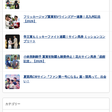
フリッカージャブ重賞初Vウインズデー連勝！北九州記念
【2026】
帝王賞もミッキーファイト連覇！サイン馬券 ミッションコン
プリート
小林美駒騎手 重賞初制覇も騎乗停止！花火サイン馬券「函館
記念」【2026】
夏競馬CMサイン『ファン第一号になる』篇～競馬って、出会
い！
カテゴリー