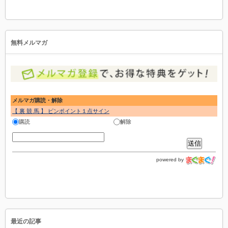
無料メルマガ
メルマガ購読・解除
【 裏 競 馬 】 ピンポイント１点サイン
購読
解除
powered by
最近の記事