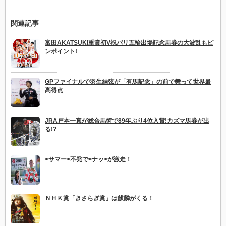
関連記事
富田AKATSUKI重賞初V祝パリ五輪出場記念馬券の大波乱もピ
ンポイント!
GPファイナルで羽生結弦が「有馬記念」の前で舞って世界最
高得点
JRA戸本一真が総合馬術で89年ぶり4位入賞!カズマ馬券が出
る!?
<サマー>不発で<ナッ>が激走！
ＮＨＫ賞「きさらぎ賞」は麒麟がくる！