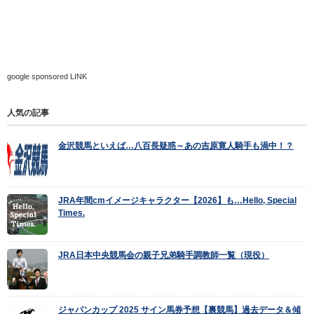
google sponsored LINK
人気の記事
金沢競馬といえば…八百長疑惑～あの吉原寛人騎手も渦中！？
JRA年間cmイメージキャラクター【2026】も…Hello, Special
Times.
JRA日本中央競馬会の親子兄弟騎手調教師一覧（現役）
ジャパンカップ 2025 サイン馬券予想【裏競馬】過去データ＆傾