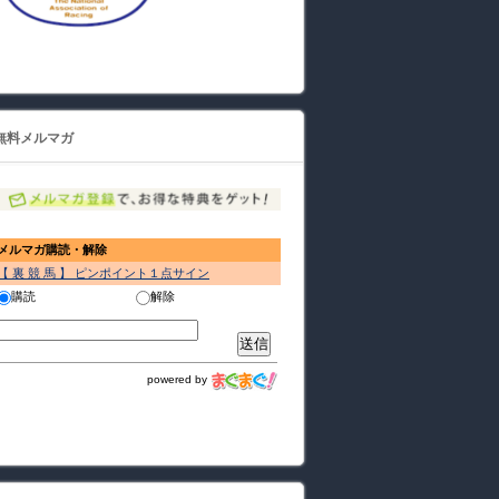
無料メルマガ
メルマガ購読・解除
【 裏 競 馬 】 ピンポイント１点サイン
購読
解除
powered by