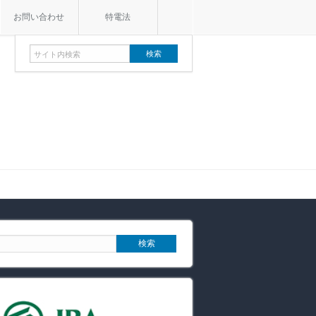
お問い合わせ
特電法