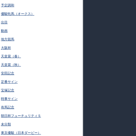
予定調和
優駿牝馬（オークス）
出目
動画
地方競馬
大阪杯
天皇賞（春）
天皇賞（秋）
安田記念
定番サイン
宝塚記念
時事サイン
有馬記念
朝日杯フューチュリティＳ
未分類
東京優駿（日本ダービー）