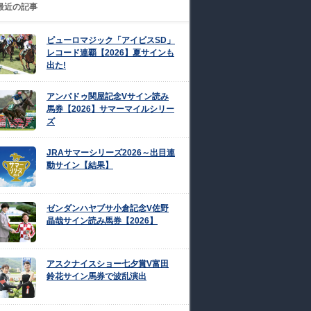
最近の記事
ピューロマジック「アイビスSD」
レコード連覇【2026】夏サインも
出た!
アンパドゥ関屋記念Vサイン読み
馬券【2026】サマーマイルシリー
ズ
JRAサマーシリーズ2026～出目連
動サイン【結果】
ゼンダンハヤブサ小倉記念V佐野
晶哉サイン読み馬券【2026】
アスクナイスショー七夕賞V富田
鈴花サイン馬券で波乱演出