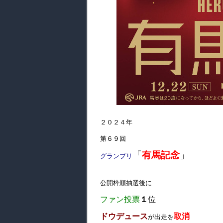
２０２４年
第６９回
「
有馬記念
」
グランプリ
公開枠順抽選後に
ファン投票
１
位
ドウデュース
取消
が出走を