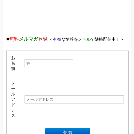
■
無料
メルマガ
登録
＜
有益
な情報を
メール
で随時配信中！＞
お
名
前
メ
ー
ル
ア
ド
レ
ス