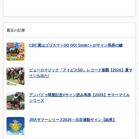
最近の記事
CBC賞はゴゴスマ＜GO GO! Smile!＞がサイン馬券の鍵
ピューロマジック「アイビスSD」レコード連覇【2026】夏サ
インも出た!
アンパドゥ関屋記念Vサイン読み馬券【2026】サマーマイル
シリーズ
JRAサマーシリーズ2026～出目連動サイン【結果】