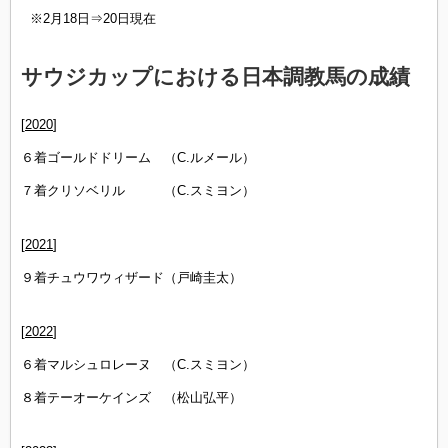
※2月18日⇒20日現在
サウジカップにおける日本調教馬の成績
[
2020
]
６着ゴールドドリーム （C.ルメール）
７着クリソベリル （C.スミヨン）
[
2021
]
９着チュウワウィザード（戸崎圭太）
[
2022
]
６着マルシュロレーヌ （C.スミヨン）
８着テーオーケインズ （松山弘平）