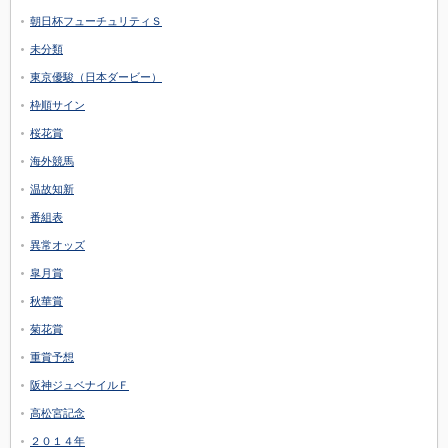
朝日杯フューチュリティＳ
未分類
東京優駿（日本ダービー）
枠順サイン
桜花賞
海外競馬
温故知新
番組表
異常オッズ
皐月賞
秋華賞
菊花賞
重賞予想
阪神ジュベナイルＦ
高松宮記念
２０１４年