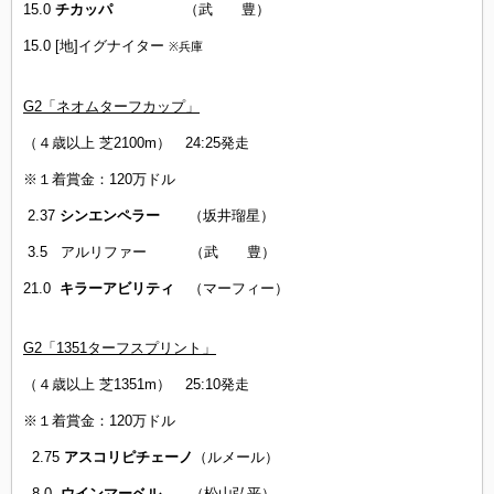
15.0
チカッパ
（武 豊）
15.0 [地]イグナイター
※兵庫
G2「ネオムターフカップ」
（４歳以上 芝2100m） 24:25発走
※１着賞金：120万ドル
2.37
シンエンペラー
（坂井瑠星）
3.5 アルリファー （武 豊）
21.0
キラーアビリティ
（マーフィー）
G2「1351ターフスプリント」
（４
歳以上 芝1351m） 25:10発走
※１着賞金：120万ドル
2.75
アスコリピチェーノ
（ルメール）
8.0
ウインマーベル
（松山弘平）