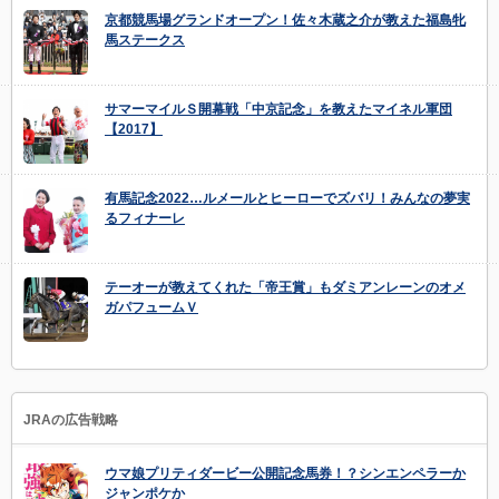
京都競馬場グランドオープン！佐々木蔵之介が教えた福島牝
馬ステークス
サマーマイルＳ開幕戦「中京記念」を教えたマイネル軍団
【2017】
有馬記念2022…ルメールとヒーローでズバリ！みんなの夢実
るフィナーレ
テーオーが教えてくれた「帝王賞」もダミアンレーンのオメ
ガパフュームＶ
JRAの広告戦略
ウマ娘プリティダービー公開記念馬券！？シンエンペラーか
ジャンポケか