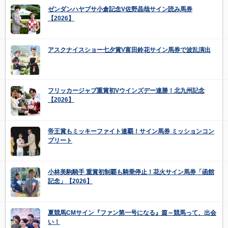
ゼンダンハヤブサ小倉記念V佐野晶哉サイン読み馬券
【2026】
アスクナイスショー七夕賞V富田鈴花サイン馬券で波乱演出
フリッカージャブ重賞初Vウインズデー連勝！北九州記念
【2026】
帝王賞もミッキーファイト連覇！サイン馬券 ミッションコン
プリート
小林美駒騎手 重賞初制覇も騎乗停止！花火サイン馬券「函館
記念」【2026】
夏競馬CMサイン『ファン第一号になる』篇～競馬って、出会
い！