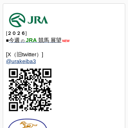
[
２０２６
]
今週
JRA
競馬 展望
■
の
NEW
[X（旧twitter）]
@urakeiba3