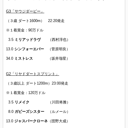
G3「サウジダービー」
（３歳 ダート1600m） 22:20発走
※１着賞金：90万ドル
3.5
ミリアッドラヴ
（西村淳也）
13.0
シンフォーエバー
（菅原明良）
34.0
ミストレス
（坂井瑠星）
G2「リヤドダートスプリント」
（３歳以上 ダート1200m）23:00発走
※１着賞金：120万ドル
3.5
リメイク
（川田将雅）
8.0
ガビーズシスター
（ルメール）
13.0
ジャスパークローネ
（団野大成）