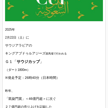
2025年
に
2月22日（土）
サウジアラビアの
キングアブドゥルアジーズ
競馬場で行われる
Ｇ１「
サウジカップ
」
（ダート1800m）
※発走予定：26時40分（日本時間）
昨年、
「凱旋門賞」＜46億円超＞に次ぐ
２７億円超の売り上げを記録した