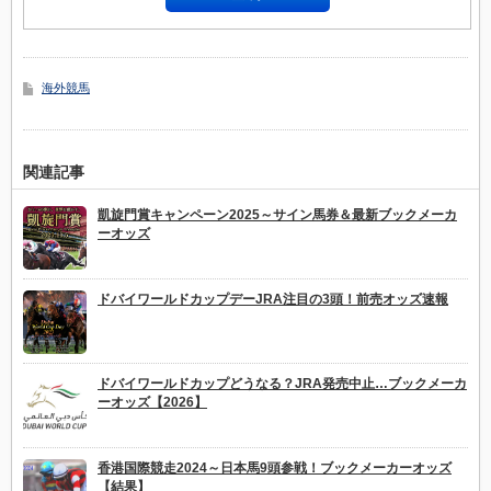
海外競馬
関連記事
凱旋門賞キャンペーン2025～サイン馬券＆最新ブックメーカ
ーオッズ
ドバイワールドカップデーJRA注目の3頭！前売オッズ速報
ドバイワールドカップどうなる？JRA発売中止…ブックメーカ
ーオッズ【2026】
香港国際競走2024～日本馬9頭参戦！ブックメーカーオッズ
【結果】