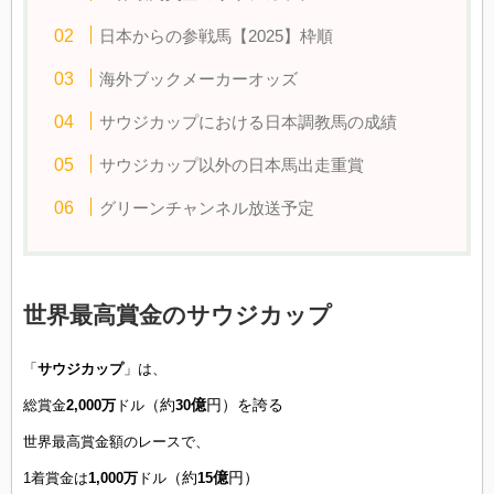
日本からの参戦馬【2025】枠順
海外ブックメーカーオッズ
サウジカップにおける日本調教馬の成績
サウジカップ以外の日本馬出走重賞
グリーンチャンネル放送予定
世界最高賞金のサウジカップ
「
サウジカップ
」は、
（約
億
円）を誇る
総賞金
2,000万
ドル
30
世界最高賞金額のレースで、
（約
億
円）
1着賞金は
1,000万
ドル
15