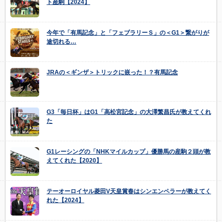
ト産駒【2024】
今年で「有馬記念」と「フェブラリーＳ」の＜G1＞繋がりが
途切れる…
JRAの＜ギンザ＞トリックに嵌った！？有馬記念
G3「毎日杯」はG1「高松宮記念」の大澤繁昌氏が教えてくれ
た
G1レーシングの「NHKマイルカップ」優勝馬の産駒２頭が教
えてくれた【2020】
テーオーロイヤル菱田V天皇賞春はシンエンペラーが教えてく
れた【2024】