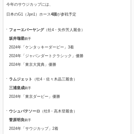
今年のサウジカップには、
日本のG1（Jpn1）ホース
4頭
が参戦予定
フォーエバーヤング
（牡4・矢作芳人厩舎）
坂井瑠星
騎手
2024年「ケンタッキーダービー」3着
2024年「ジャパンダートクラシック」優勝
2024年「東京大賞典」優勝
ラムジェット
（牡4・佐々木晶三厩舎）
三浦皇成
騎手
2024年「東京ダービー」優勝
ウシュバテソーロ
（牡8・高木登厩舎）
菅原明良
騎手
2024年「サウジカップ」2着