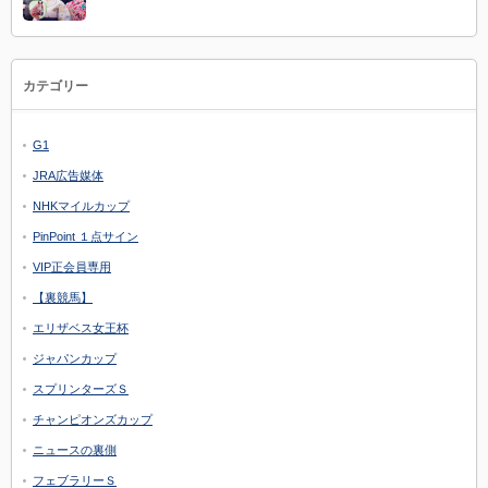
カテゴリー
G1
JRA広告媒体
NHKマイルカップ
PinPoint １点サイン
VIP正会員専用
【裏競馬】
エリザベス女王杯
ジャパンカップ
スプリンターズＳ
チャンピオンズカップ
ニュースの裏側
フェブラリーＳ