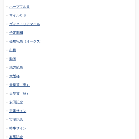
ホープフルＳ
マイルＣＳ
ヴィクトリアマイル
予定調和
優駿牝馬（オークス）
出目
動画
地方競馬
大阪杯
天皇賞（春）
天皇賞（秋）
安田記念
定番サイン
宝塚記念
時事サイン
有馬記念