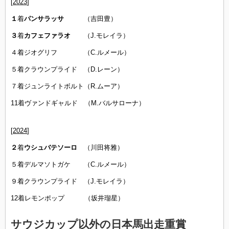
[
2023
]
１
着
パンサラッサ
（吉田豊）
３
着
カフェファラオ
（J.モレイラ）
４着ジオグリフ （C.ルメール）
５着クラウンプライド （D.レーン）
７着ジュンライトボルト（R.ムーア）
11着ヴァンドギャルド （M.バルサローナ）
[
2024
]
２
着
ウシュバテソーロ
（川田将雅）
５着デルマソトガケ （C.ルメール）
９着クラウンプライド （J.モレイラ）
12着レモンポップ （坂井瑠星）
サウジカップ以外の日本馬出走重賞