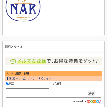
無料メルマガ
メルマガ購読・解除
【 裏 競 馬 】 ピンポイント１点サイン
購読
解除
powered by