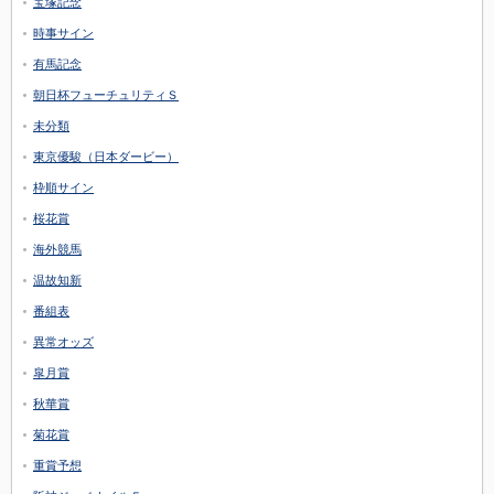
宝塚記念
時事サイン
有馬記念
朝日杯フューチュリティＳ
未分類
東京優駿（日本ダービー）
枠順サイン
桜花賞
海外競馬
温故知新
番組表
異常オッズ
皐月賞
秋華賞
菊花賞
重賞予想