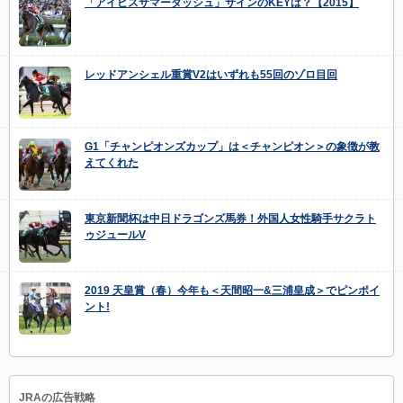
「アイビスサマーダッシュ」サインのKEYは？【2015】
レッドアンシェル重賞V2はいずれも55回のゾロ目回
G1「チャンピオンズカップ」は＜チャンピオン＞の象徴が教
えてくれた
東京新聞杯は中日ドラゴンズ馬券！外国人女性騎手サクラト
ゥジュールV
2019 天皇賞（春）今年も＜天間昭一&三浦皇成＞でピンポイ
ント!
JRAの広告戦略