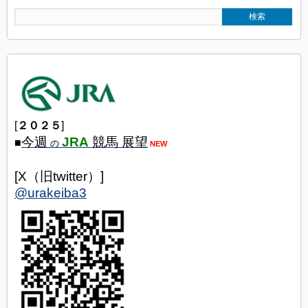
[
２０２５
]
今週
JRA
競馬 展望
■
の
NEW
[X（旧twitter）]
@urakeiba3