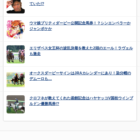
ていた!?
ウマ娘プリティダービー公開記念馬券！？シンエンペラーか
ジャンポケか
エリザベス女王杯の波乱決着を教えた2頭のエール！ラヴェル
も激走
オークスダービーサインはJRAカレンダーにあり！染分帽の
デムーロも…
クロフネが教えてくれた函館記念はハヤヤッコV国枝ウインブ
ルドン優勝馬券!?