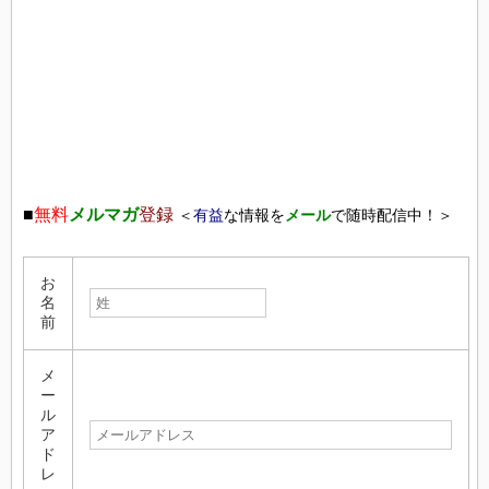
■
無料
メルマガ
登録
＜
有益
な情報を
メール
で随時配信中！＞
お
名
前
メ
ー
ル
ア
ド
レ