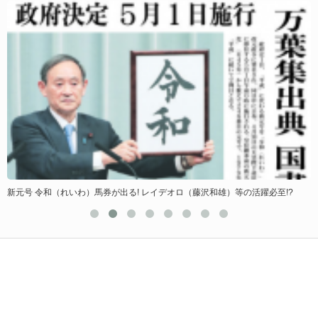
新元号 令和（れいわ）馬券が出る! レイデオロ（藤沢和雄）等の活躍必至!?