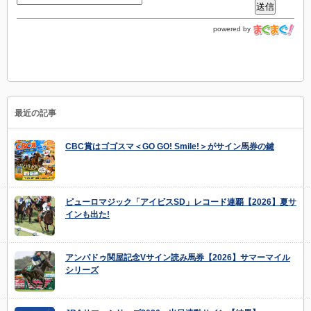
powered by
最近の記事
CBC賞はゴゴスマ＜GO GO! Smile!＞がサイン馬券の鍵
ピューロマジック「アイビスSD」レコード連覇【2026】夏サ
インも出た!
アンパドゥ関屋記念Vサイン読み馬券【2026】サマーマイル
シリーズ