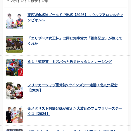
ピンポイント１点サイン集
東西W金杯はゴールドで乾杯【2026】～ウルフアロンもチャ
ンピオンへ
「エリザベス女王杯」は同じ知事賞の「福島記念」が教えて
くれた
Ｇ１「菊花賞」をズバっと教えた＜Ｇ１＞レーシング
フリッカージャブ重賞初Vウインズデー連勝！北九州記念
【2026】
金メダリスト阿部兄妹が教えた大波乱のフェブラリーステー
クス【2024】