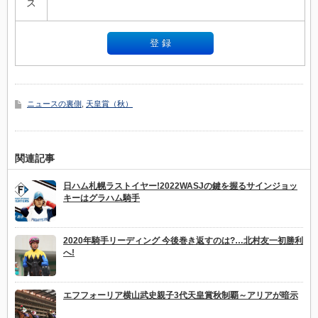
ス
ニュースの裏側
,
天皇賞（秋）
関連記事
日ハム札幌ラストイヤー!2022WASJの鍵を握るサインジョッ
キーはグラハム騎手
2020年騎手リーディング 今後巻き返すのは?…北村友一初勝利
へ!
エフフォーリア横山武史親子3代天皇賞秋制覇～アリアが暗示