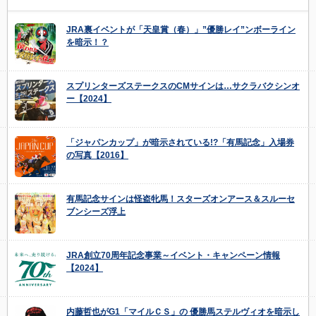
JRA裏イベントが「天皇賞（春）」”優勝レイ”ンボーライン
を暗示！？
スプリンターズステークスのCMサインは…サクラバクシンオ
ー【2024】
「ジャパンカップ」が暗示されている!?「有馬記念」入場券
の写真【2016】
有馬記念サインは怪盗牝馬！スターズオンアース＆スルーセ
ブンシーズ浮上
JRA創立70周年記念事業～イベント・キャンペーン情報
【2024】
内藤哲也がG1「マイルＣＳ」の 優勝馬ステルヴィオを暗示し