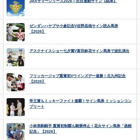
JRAサマーシリーズ2026～出目連動サイン【結果】
ゼンダンハヤブサ小倉記念V佐野晶哉サイン読み馬券
【2026】
アスクナイスショー七夕賞V富田鈴花サイン馬券で波乱演出
フリッカージャブ重賞初Vウインズデー連勝！北九州記念
【2026】
帝王賞もミッキーファイト連覇！サイン馬券 ミッションコン
プリート
小林美駒騎手 重賞初制覇も騎乗停止！花火サイン馬券「函館
記念」【2026】