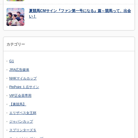
夏競馬CMサイン『ファン第一号になる』篇～競馬って、出会
い！
カテゴリー
G1
JRA広告媒体
NHKマイルカップ
PinPoint １点サイン
VIP正会員専用
【裏競馬】
エリザベス女王杯
ジャパンカップ
スプリンターズＳ