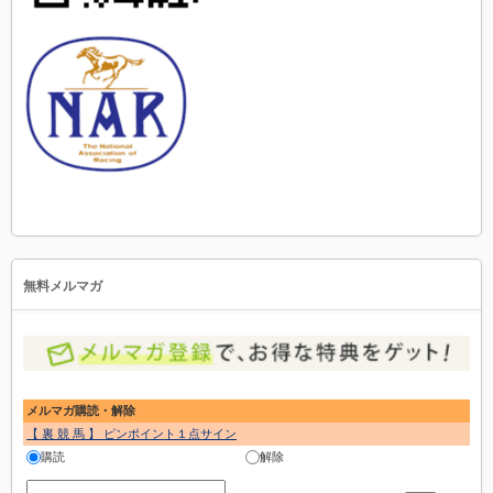
無料メルマガ
メルマガ購読・解除
【 裏 競 馬 】 ピンポイント１点サイン
購読
解除