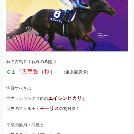
秋の古馬Ｇ１戦線の幕開け
「
天皇賞
（
秋
）」
Ｇ１
（東京競馬場）
注目すべきは、
エイシンヒカリ
世界ランキング２位の
と
モーリス
世界のマイル王・
の初対決！
平成の盾男・武豊と