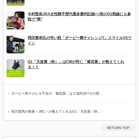
今村聖奈JRA女性騎手歴代最多勝利記録へ!秋のG1戦線にも参
戦で”華”
岡田繁幸氏の弔い戦「ダービー卿チャレンジT」スマイルVSウ
イン
G1「天皇賞（秋）」はCMが同じ「菊花賞」が教えてくれ
る！？
ダービー馬マカヒキ不在の「菊花賞」は２強対決!?その歴…
地方競馬の祭典＜JBC＞が教えてくれるG1「天皇賞（秋…
RETURN TOP