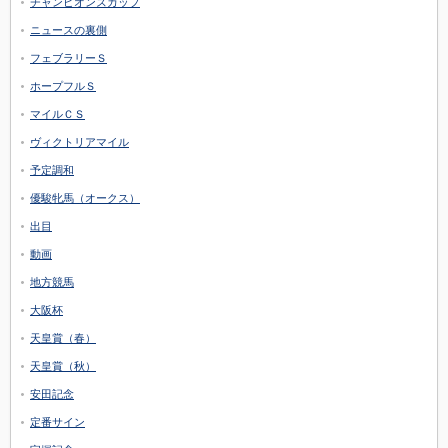
チャンピオンズカップ
ニュースの裏側
フェブラリーＳ
ホープフルＳ
マイルＣＳ
ヴィクトリアマイル
予定調和
優駿牝馬（オークス）
出目
動画
地方競馬
大阪杯
天皇賞（春）
天皇賞（秋）
安田記念
定番サイン