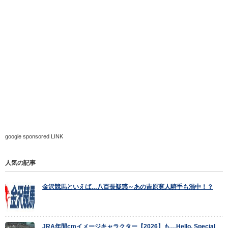
google sponsored LINK
人気の記事
金沢競馬といえば…八百長疑惑～あの吉原寛人騎手も渦中！？
JRA年間cmイメージキャラクター【2026】も…Hello, Special