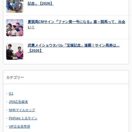
記念」【2026】
夏競馬CMサイン『ファン第一号になる』篇～競馬って、出会
い！
武豊メイショウタバル「宝塚記念」連覇！サイン馬券は…
【2026】
カテゴリー
G1
JRA広告媒体
NHKマイルカップ
PinPoint １点サイン
VIP正会員専用