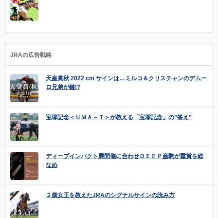
JRAの広告戦略
天皇賞秋 2022 cm サインは…ミルコ＆クリスチャンのデムー
ロ兄弟が鍵!?
宝塚記念＜ＵＭＡ－Ｔ＞が教える「宝塚記念」の”答え”
ディープインパクト展開催に合わせＤＥＥＰ産駒が重賞を総
なめ
２歳女王を教えたJRAのシグナルサインの読み方