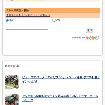
メルマガ購読・解除
【 裏 競 馬 】 ピンポイント１点サイン
購読
解除
powered by
最近の記事
ピューロマジック「アイビスSD」レコード連覇【2026】夏サ
インも出た!
アンパドゥ関屋記念Vサイン読み馬券【2026】サマーマイル
シリーズ