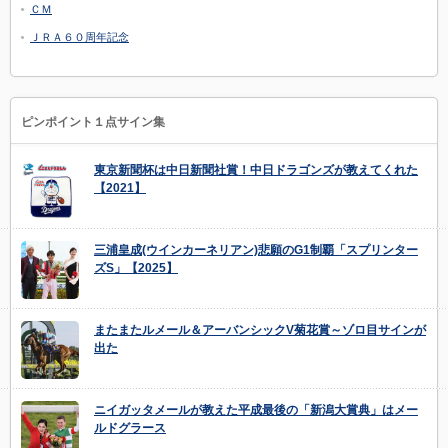
ＣＭ
ＪＲＡ６０周年記念
ピンポイント１点サイン集
東京新聞杯は中日新聞社賞！中日ドラゴンズが教えてくれた
【2021】
三浦皇成(ウインカーネリアン)悲願のG1制覇「スプリンター
ズS」【2025】
またまたルメール＆アーバンシックV菊花賞～ゾロ目サインが
出た
ニイガッタメールが教えた平成最後の「新潟大賞典」はメー
ルドグラース