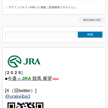
デアリングタクト63年ぶり無敗二冠!無観客でオルフェに…
RETURN TOP
[
２０２５
]
今週
JRA
競馬 展望
■
の
NEW
[X（旧twitter）]
@urakeiba3