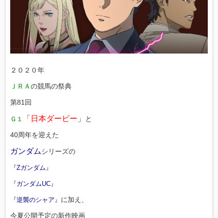
２０２０年
ＪＲＡ
の競馬の祭典
第81回
「
日本ダービー
」
と
Ｇ１
40周年を迎えた
ガンダム
シリーズの
『
Ζガンダム
』
『
ガンダムUC
』
に加え、
『
逆襲のシャア
』
今夏公開予定の新作映画