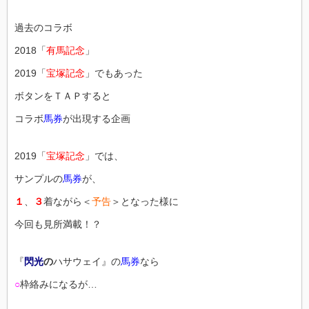
過去のコラボ
2018「
有馬記念
」
2019「
宝塚記念
」でもあった
ボタンをＴＡＰすると
コラボ
馬券
が出現する企画
2019「
宝塚記念
」では、
サンプルの
馬券
が、
１
、
３
着ながら＜
予告
＞となった様に
今回も見所満載！？
『
閃光
の
ハサウェイ』の
馬券
なら
○
枠絡みになるが…