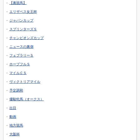
【裏競馬】
エリザベス女王杯
ジャパンカップ
スプリンターズＳ
チャンピオンズカップ
ニュースの裏側
フェブラリーＳ
ホープフルＳ
マイルＣＳ
ヴィクトリアマイル
予定調和
優駿牝馬（オークス）
出目
動画
地方競馬
大阪杯