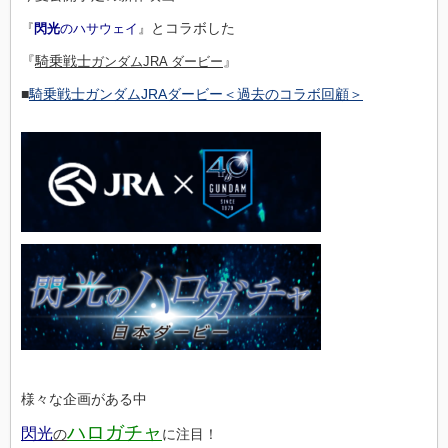
とコラボした
『
閃光
のハサウェイ
』
『
騎乗戦士
』
ガンダムJRA ダービー
■
騎乗戦士ガンダムJRAダービー＜過去のコラボ回顧＞
様々な企画がある中
ハロガチャ
閃光
の
に注目！