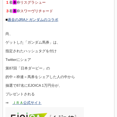
１
着
８
枠
リスグラシュー
３
着
８
枠
スワーヴリチャード
■
過去のJRAとガンダムのコラボ
尚、
ゲットした「ガンダム馬券」は、
指定されたハッシュタグを付け
Twitterにシェア
第87回「日本ダービー」の
的中＜枠連＞馬券をシェアした人の中から
抽選で87名にEJOICA 1万円分が、
プレゼントされる
⇒
ＪＲＡ
公式サイト