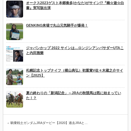
オークス2023ゲスト本郷奏多(かなた)がサイン!?『幽☆遊☆白
書』実写版出演
GENKING来場で丸山元気騎手が爆発！
ジャパンかップ 2022 サインは…ロンジンアンバサダーUTAこ
と内田雅樂
札幌記念トップナイフ（横山典弘）初重賞V佐々木蔵之介サイ
ン【2025】
夏の終わりの「新潟記念」～JRAの秋競馬は既に始まってい
た！？
騎乗戦士ガンダムJRAダービー【2020】過去JRAと…