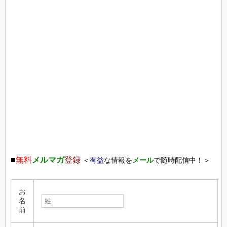
■
無料
メルマガ
登録
＜
有益
な情報を
メール
で随時配信中！＞
お
名
前