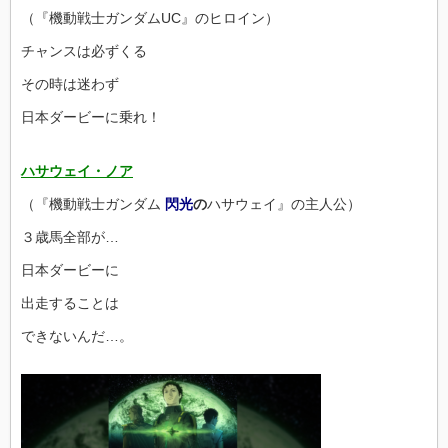
（『機動戦士ガンダムUC』のヒロイン）
チャンスは必ずくる
その時は迷わず
日本ダービーに乗れ！
ハサウェイ・ノア
（『機動戦士ガンダム
閃光
の
ハサウェイ』の主人公）
３歳馬全部が…
日本ダービーに
出走することは
できないんだ…。