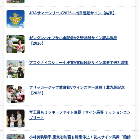
JRAサマーシリーズ2026～出目連動サイン【結果】
ゼンダンハヤブサ小倉記念V佐野晶哉サイン読み馬券
【2026】
アスクナイスショー七夕賞V富田鈴花サイン馬券で波乱演出
フリッカージャブ重賞初Vウインズデー連勝！北九州記念
【2026】
帝王賞もミッキーファイト連覇！サイン馬券 ミッションコン
プリート
小林美駒騎手 重賞初制覇も騎乗停止！花火サイン馬券「函館