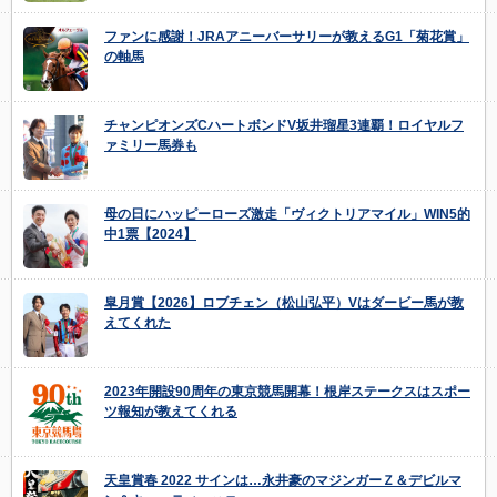
ファンに感謝！JRAアニーバーサリーが教えるG1「菊花賞」
の軸馬
チャンピオンズCハートボンドV坂井瑠星3連覇！ロイヤルフ
ァミリー馬券も
母の日にハッピーローズ激走「ヴィクトリアマイル」WIN5的
中1票【2024】
皐月賞【2026】ロブチェン（松山弘平）Vはダービー馬が教
えてくれた
2023年開設90周年の東京競馬開幕！根岸ステークスはスポー
ツ報知が教えてくれる
天皇賞春 2022 サインは…永井豪のマジンガーＺ＆デビルマ