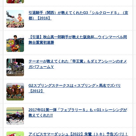
引退騎手（関西）が教えてくれたG3「シルクロードＳ」（京
都）【2016】
【引退】秋山真一郎騎手が教えた阪急杯…ウインマーベル同
舞台重賞初連勝
テーオーが教えてくれた「帝王賞」もダミアンレーンのオメ
ガパフュームＶ
G2スプリングステークスは＜スプリング＞馬名でズバリ
【2012】
2017年G1第一弾「フェブラリーＳ」も＜G1＞レーシングが
教えてくれた!!
アイビスサマーダッシュ【2022】朱鷺（トキ）予告ズバリ！