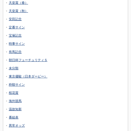
天皇賞（春）
天皇賞（秋）
安田記念
定番サイン
宝塚記念
時事サイン
有馬記念
朝日杯フューチュリティＳ
未分類
東京優駿（日本ダービー）
枠順サイン
桜花賞
海外競馬
温故知新
番組表
異常オッズ