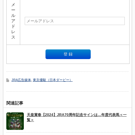
メ
ー
ル
ア
ド
レ
ス
JRA広告媒体
,
東京優駿（日本ダービー）
関連記事
天皇賞春【2024】JRA70周年記念サインは…年度代表馬＜一
覧＞