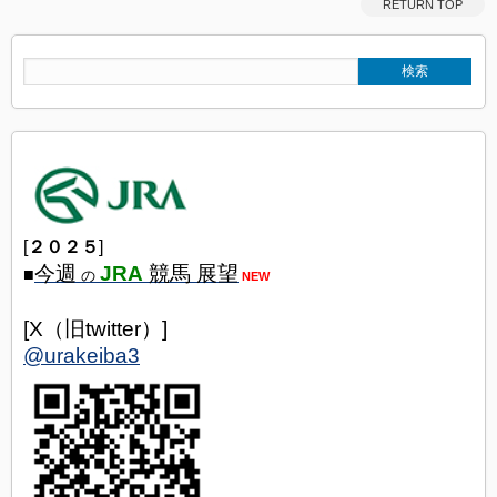
RETURN TOP
[
２０２５
]
今週
JRA
競馬 展望
■
の
NEW
[X（旧twitter）]
@urakeiba3