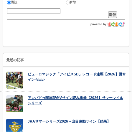
購読
解除
powered by
最近の記事
ピューロマジック「アイビスSD」レコード連覇【2026】夏サ
インも出た!
アンパドゥ関屋記念Vサイン読み馬券【2026】サマーマイル
シリーズ
JRAサマーシリーズ2026～出目連動サイン【結果】