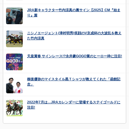
JRA新キャラクター竹内涼真の裏サイン【2025】CM『始ま
り』篇
ニシノエージェント(津村明秀)笑顔のV京成杯の大波乱を教え
た竹内涼真
天皇賞春 サインレース!?永井豪GOGO賞のヒーロー枠に注目!
柳楽優弥のマイスタイル黒Ｔシャツが教えてくれた「函館記
念」
2022年7月は…JRAカレンダーに登場するステイゴールドに
注目!