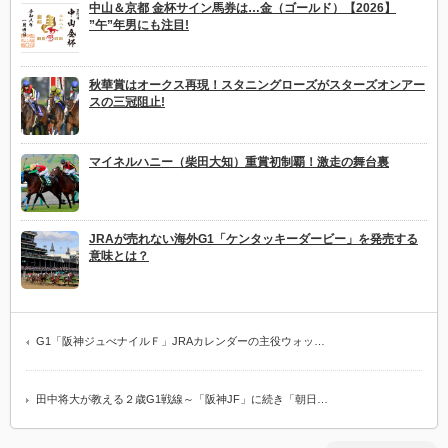
中山＆京都 金杯サイン馬券は…金（ゴールド）【2026】
”午”年男にも注目!
秋華賞はオークス再現！スタニングローズがスターズオンアー
スの三冠阻止!
マイネルハニー（柴田大知）重賞初制覇！激走の舞台裏
JRAが売れない海外G1「ケンタッキーダービー」を発売する
意味とは？
G1「阪神ジュべナイルＦ」JRAカレンダーの主役ウォッ…
田中将大が教える２歳G1戦線～「阪神JF」に続き「朝日…