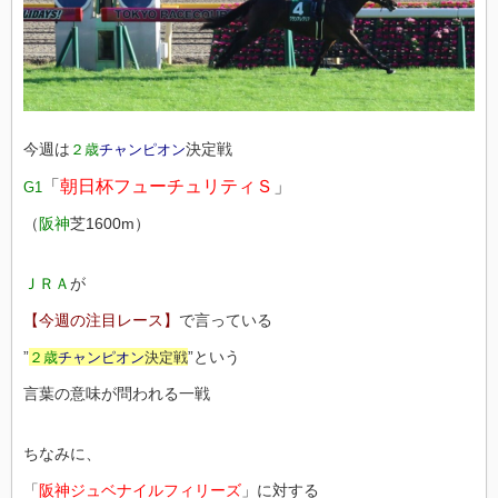
今週は
決定戦
２歳
チャンピオン
「
朝日杯フューチュリティＳ
」
G1
（
阪神
芝1600m）
ＪＲＡ
が
【今週の注目レース】
で言っている
”
”という
２歳
チャンピオン
決定戦
言葉の意味が問われる一戦
ちなみに、
「
阪神ジュベナイルフィリーズ
」に対する