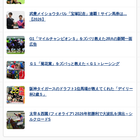
武豊メイショウタバル「宝塚記念」連覇！サイン馬券は…
【2026】
G1「マイルチャンピオンＳ」をズバリ教えたJRAの新聞一面
広告
Ｇ１「菊花賞」をズバっと教えた＜Ｇ１＞レーシング
阪神タイガースのドラフト1位馬場が教えてくれた「デイリー
杯2歳Ｓ」
太宰＆西園 (フィオライア) 2026年初勝利で大波乱を演出～シ
ルクロードS