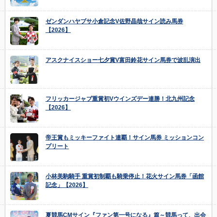
ゼンダンハヤブサ小倉記念V佐野晶哉サイン読み馬券
【2026】
アスクナイスショー七夕賞V富田鈴花サイン馬券で波乱演出
フリッカージャブ重賞初Vウインズデー連勝！北九州記念
【2026】
帝王賞もミッキーファイト連覇！サイン馬券 ミッションコン
プリート
小林美駒騎手 重賞初制覇も騎乗停止！花火サイン馬券「函館
記念」【2026】
夏競馬CMサイン『ファン第一号になる』篇～競馬って、出会