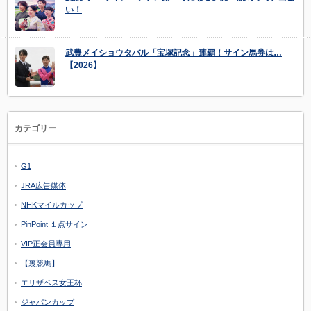
い！
武豊メイショウタバル「宝塚記念」連覇！サイン馬券は…
【2026】
カテゴリー
G1
JRA広告媒体
NHKマイルカップ
PinPoint １点サイン
VIP正会員専用
【裏競馬】
エリザベス女王杯
ジャパンカップ