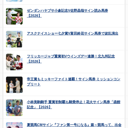
ゼンダンハヤブサ小倉記念V佐野晶哉サイン読み馬券
【2026】
アスクナイスショー七夕賞V富田鈴花サイン馬券で波乱演出
フリッカージャブ重賞初Vウインズデー連勝！北九州記念
【2026】
帝王賞もミッキーファイト連覇！サイン馬券 ミッションコン
プリート
小林美駒騎手 重賞初制覇も騎乗停止！花火サイン馬券「函館
記念」【2026】
夏競馬CMサイン『ファン第一号になる』篇～競馬って、出会