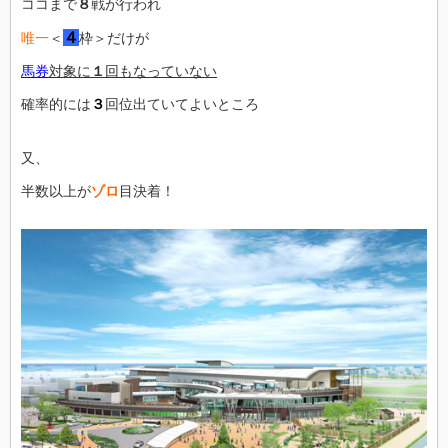
ココまで
８
戦が行われ
４
唯一
＜
枠＞だけが
馬券
対象に
１
回もなっていない
確率的には
３
回位出ていてよいところ
又、
半数以上が
ゾロ
目決着！