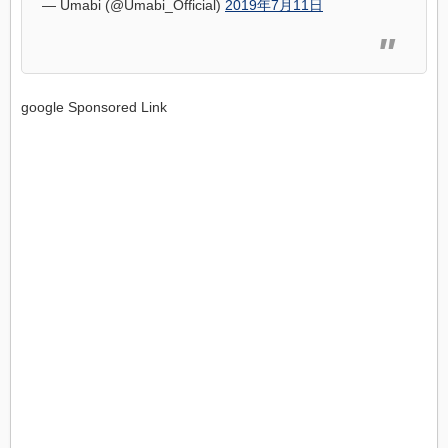
— Umabi (@Umabi_Official)
2019年7月11日
google Sponsored Link