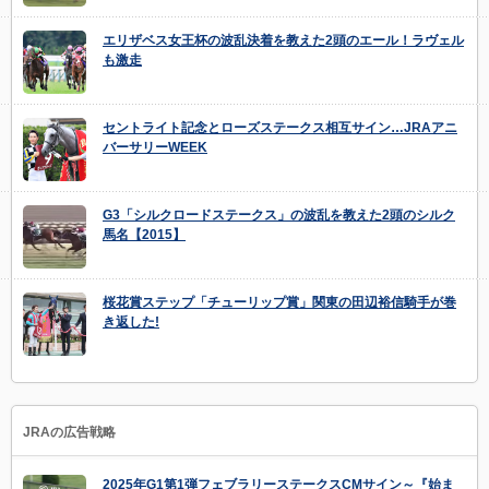
エリザベス女王杯の波乱決着を教えた2頭のエール！ラヴェル
も激走
セントライト記念とローズステークス相互サイン…JRAアニ
バーサリーWEEK
G3「シルクロードステークス」の波乱を教えた2頭のシルク
馬名【2015】
桜花賞ステップ「チューリップ賞」関東の田辺裕信騎手が巻
き返した!
JRAの広告戦略
2025年G1第1弾フェブラリーステークスCMサイン～『始ま