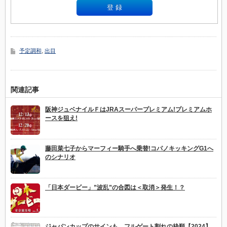
予定調和
,
出目
関連記事
阪神ジュベナイルＦはJRAスーパープレミアム!プレミアムホ
ースを狙え!
藤田菜七子からマーフィー騎手へ乗替!コパノキッキングG1へ
のシナリオ
「日本ダービー」”波乱”の合図は＜取消＞発生！？
ジャパンカップのサインも…フルゲート割れの枠順【2024】