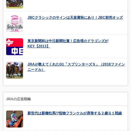
JBCクラシックのサインは天皇賞秋にあり！JBC前売オッズ
東京新聞杯は中日新聞社賞！広告塔のドラゴンズが
KEY【2013】
JRAが教えてくれたG1「スプリンターズＳ」（2018ファイン
ニードル）
JRAの広告戦略
新世代は新種牡馬!?怪物フランケルが席巻する２歳Ｇ１戦線