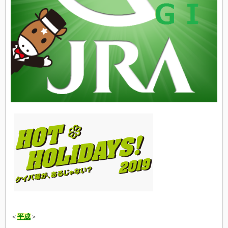
＜
平成
＞