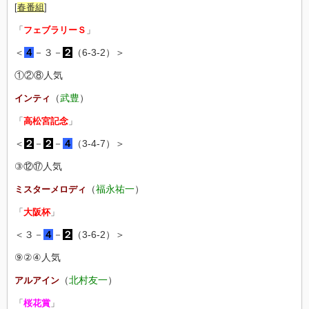
[
春番組
]
「
フェブラリーＳ
」
＜
４
－３－
２
（6-3-2）＞
①②⑧人気
（
武豊
）
インティ
「
高松宮記念
」
＜
２
－
２
－
４
（3-4-7）＞
③⑫⑰人気
（
福永祐一
）
ミスターメロディ
「
大阪杯
」
＜３－
４
－
２
（3-6-2）＞
⑨②④人気
（
北村友一
）
アルアイン
「
桜花賞
」