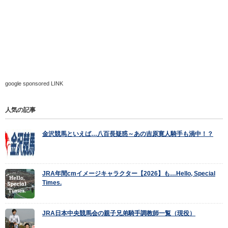
google sponsored LINK
人気の記事
金沢競馬といえば…八百長疑惑～あの吉原寛人騎手も渦中！？
JRA年間cmイメージキャラクター【2026】も…Hello, Special
Times.
JRA日本中央競馬会の親子兄弟騎手調教師一覧（現役）