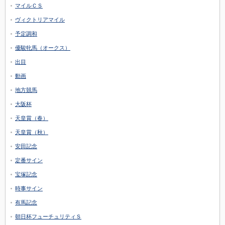
マイルＣＳ
ヴィクトリアマイル
予定調和
優駿牝馬（オークス）
出目
動画
地方競馬
大阪杯
天皇賞（春）
天皇賞（秋）
安田記念
定番サイン
宝塚記念
時事サイン
有馬記念
朝日杯フューチュリティＳ