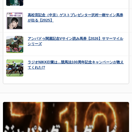
高松宮記念（中京）ゲストプレゼンター沢村一樹サイン馬券
が出る【2025】
アンパドゥ関屋記念Vサイン読み馬券【2026】サマーマイル
シリーズ
ラジオNIKKEI賞は…競馬法100周年記念キャンペーンが教え
てくれた!?