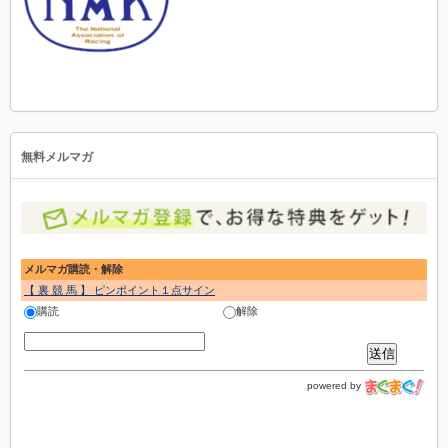
無料メルマガ
メルマガ購読・解除
【 裏 競 馬 】 ピンポイント１点サイン
購読
解除
powered by