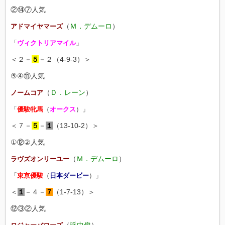
②⑭⑦人気
（
Ｍ．デムーロ
）
アドマイヤマーズ
「
ヴィクトリアマイル
」
＜２－
５
－２（4-9-3）＞
⑤④⑪人気
（
Ｄ．レーン
）
ノームコア
「
優駿牝馬
（
オークス
）」
＜７－
５
－
１
（13-10-2）＞
①⑫②人気
（
Ｍ．デムーロ
）
ラヴズオンリーユー
「
東京優駿
（
日本ダービー
）」
＜
１
－４－
７
（1-7-13）＞
⑫③②人気