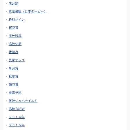
未分類
東京優駿（日本ダービー）
枠順サイン
桜花賞
海外競馬
温故知新
番組表
異常オッズ
皐月賞
秋華賞
菊花賞
重賞予想
阪神ジュベナイルＦ
高松宮記念
２０１４年
２０１５年