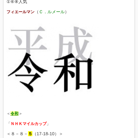
①⑥⑧人気
（
Ｃ．ルメール
）
フィエールマン
＜
令和
＞
「
ＮＨＫマイルカップ
」
＜８－８－
５
（17-18-10）＞