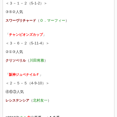
＜３－１－２（5-1-2）＞
③⑤②人気
（
Ｏ．マーフィー
）
スワーヴリチャード
「
チャンピオンズカップ
」
＜３－６－２（5-11-4）＞
②①③人気
（
川田将雅
）
クリソベリル
「
阪神ジュベナイルＦ
」
＜２－５－５（4-9-10）＞
④⑥③人気
（
北村友一
）
レシステンシア