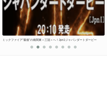
ミックファイア”最後”の南関東＜三冠＞へ！Jpn1ジャパンダートダービー