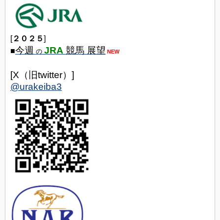
[
２０２５
]
今週
JRA
競馬 展望
■
の
NEW
[X（旧twitter）]
@urakeiba3