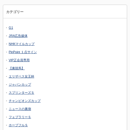
カテゴリー
G1
JRA広告媒体
NHKマイルカップ
PinPoint １点サイン
VIP正会員専用
【裏競馬】
エリザベス女王杯
ジャパンカップ
スプリンターズＳ
チャンピオンズカップ
ニュースの裏側
フェブラリーＳ
ホープフルＳ