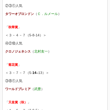
②③①人気
（
Ｃ．ルメール
）
タワーオブロンドン
「
秋華賞
」
＜３－４－７（5-8-14）＞
④②⑩人気
（
北村友一
）
クロノジェネシス
「
菊花賞
」
＜３－７－７（5-
14
–
13）＞
③⑧①人気
（
武豊
）
ワールドプレミア
「
天皇賞（秋）
」