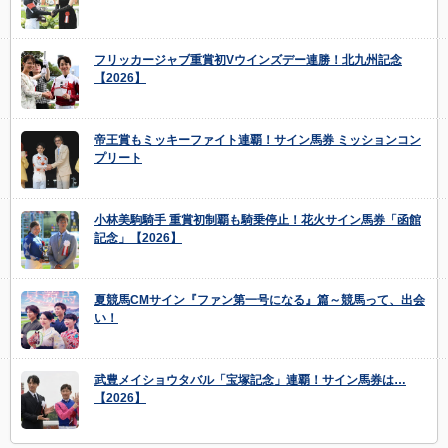
フリッカージャブ重賞初Vウインズデー連勝！北九州記念
【2026】
帝王賞もミッキーファイト連覇！サイン馬券 ミッションコン
プリート
小林美駒騎手 重賞初制覇も騎乗停止！花火サイン馬券「函館
記念」【2026】
夏競馬CMサイン『ファン第一号になる』篇～競馬って、出会
い！
武豊メイショウタバル「宝塚記念」連覇！サイン馬券は…
【2026】