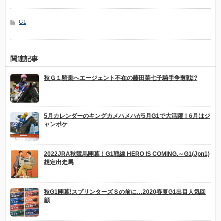
G1
関連記事
秋Ｇ１騎乗へエージェント不在の藤田菜七子騎手争奪戦!?
5月カレンダーのキングカメハメハが5月G1で大活躍！6月はジ
ャンポケ
2022JRA秋競馬開幕！G1戦線 HERO IS COMING.～G1(Jpn1)
想定出走馬
秋G1開幕!スプリンターズＳの前に…2020春夏G1出目人気回
顧