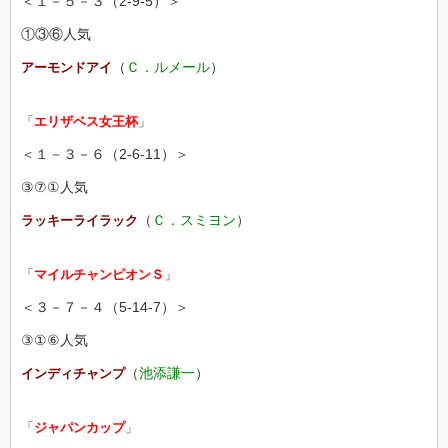
＜１－５－３（2-9-5）＞
①③⑥人気
（
Ｃ．ルメール
）
アーモンドアイ
「
エリザベス女王杯
」
＜１－３－６（2-6-11）＞
③⑦①人気
（
Ｃ．スミヨン
）
ラッキーライラック
「
マイルチャンピオンＳ
」
＜３－７－４（5-14-7）＞
③①⑥人気
（
池添謙一
）
インディチャンプ
「
ジャパンカップ
」