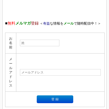
■
無料
メルマガ
登録
＜
有益
な情報を
メール
で随時配信中！＞
お
名
前
メ
ー
ル
ア
ド
レ
ス