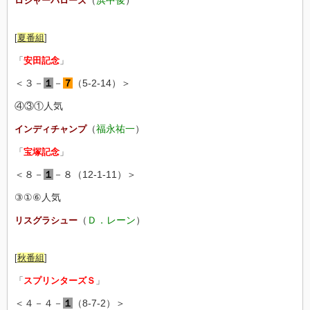
（
浜中俊
）
ロジャーバローズ
[
夏番組
]
「
安田記念
」
＜３－
１
－
７
（5-2-14）＞
④③①人気
（
福永祐一
）
インディチャンプ
「
宝塚記念
」
＜８－
１
－８（12-1-11）＞
③①⑥人気
（
Ｄ．レーン
）
リスグラシュー
[
秋番組
]
「
スプリンターズＳ
」
＜４－４－
１
（8-7-2）＞