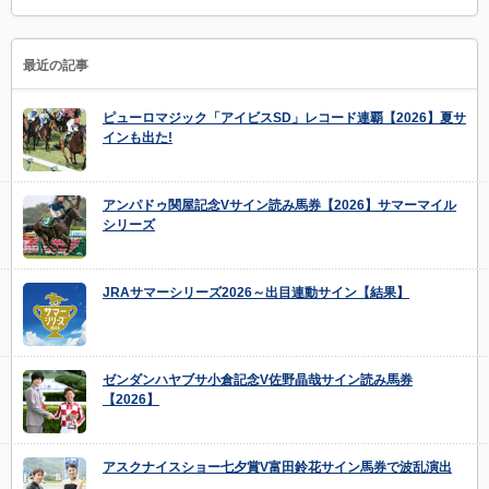
最近の記事
ピューロマジック「アイビスSD」レコード連覇【2026】夏サ
インも出た!
アンパドゥ関屋記念Vサイン読み馬券【2026】サマーマイル
シリーズ
JRAサマーシリーズ2026～出目連動サイン【結果】
ゼンダンハヤブサ小倉記念V佐野晶哉サイン読み馬券
【2026】
アスクナイスショー七夕賞V富田鈴花サイン馬券で波乱演出