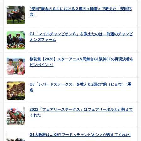
”安田”厩舎のＧ１における２度の＜降着＞で教えた「安田記
念」
G1「マイルチャンピオンＳ」を教えたのは…前週のチャンピ
オンズファーム
桜花賞【2026】スターアニスV同舞台G1阪神JFの再現決着を
ピンポイント!
G3「レパードステークス」を教えた2頭の”豹（ヒョウ）”馬
名
2022「フェアリーステークス」はフェアリーポルカが教えて
くれた
G1大阪杯は…KEYワード＜チャンピオン＞が教えてくれた!