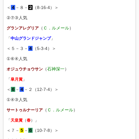
＜
４
－８－
２
（8-16-4）＞
②⑦③人気
（
Ｃ．ルメール
）
グランアレグリア
「
中山グランドジャンプ
」
＜５－３－
４
（5-3-4）＞
①⑥④人気
（
石神深一
）
オジュウチョウサン
「
皐月賞
」
＜
６
－
４
－２（12-7-4）＞
①④③人気
（
Ｃ．ルメール
）
サートゥルナーリア
「
天皇賞
（
春
）」
＜７－
５
－
６
（10-7-8）＞