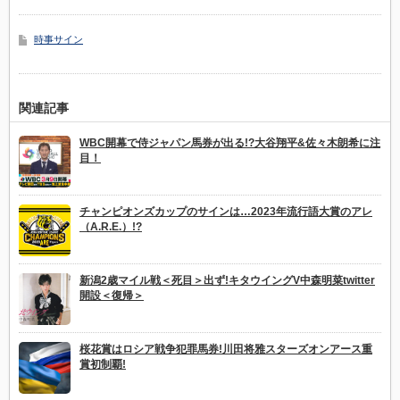
時事サイン
関連記事
WBC開幕で侍ジャパン馬券が出る!?大谷翔平&佐々木朗希に注
目！
チャンピオンズカップのサインは…2023年流行語大賞のアレ
（A.R.E.）!?
新潟2歳マイル戦＜死目＞出ず!キタウイングV中森明菜twitter
開設＜復帰＞
桜花賞はロシア戦争犯罪馬券!川田将雅スターズオンアース重
賞初制覇!