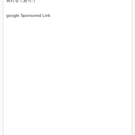
表れるであろう
google Sponsored Link