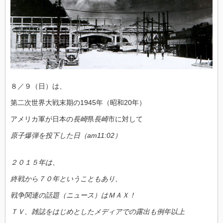
８／９（日）は、
第二次世界大戦末期の1945年（昭和20年）
アメリカ軍が日本の
長崎
県
長崎
市に対して
原子爆弾を投下した日（am11:02）
２０１５年は、
終戦から７０年ということもあり、
戦争関連の話題（ニュース）はＭＡＸ！
ＴＶ、雑誌をはじめとしたメディアでの露出も例年以上