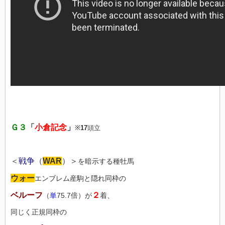
Ｇ３
「
小倉記念
」
※
17
頭立
＜
戦争
（
WAR
）＞
を暗示する種牡馬
ウォー
エンブレム産駒と隠れ同枠の
ベルーフ
２
（
単
75.7倍）が
着、
同じく正規同枠の