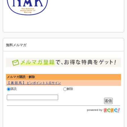
無料メルマガ
メルマガ購読・解除
【 裏 競 馬 】 ピンポイント１点サイン
購読
解除
powered by