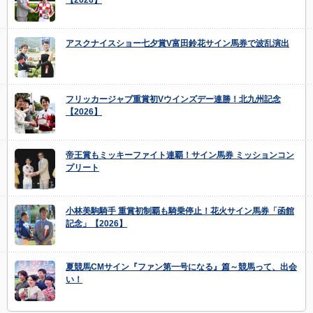
アスクナイスショー七夕賞V富田鈴花サイン馬券で波乱演出
フリッカージャブ重賞初Vウインズデー連勝！北九州記念
【2026】
帝王賞もミッキーファイト連覇！サイン馬券 ミッションコン
プリート
小林美駒騎手 重賞初制覇も騎乗停止！花火サイン馬券「函館
記念」【2026】
夏競馬CMサイン『ファン第一号になる』篇～競馬って、出会
い！