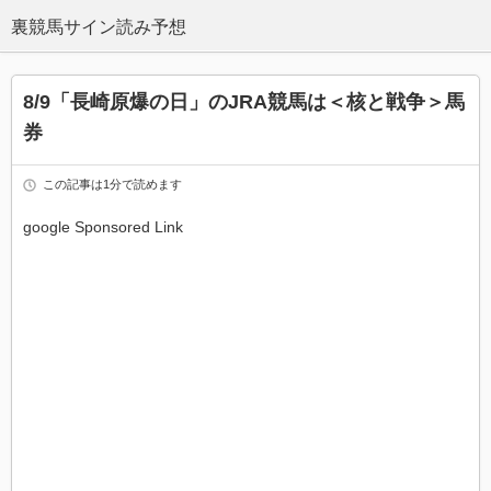
8/9「長崎原爆の日」のJRA競馬は＜核と戦争＞馬
券
この記事は1分で読めます
google Sponsored Link