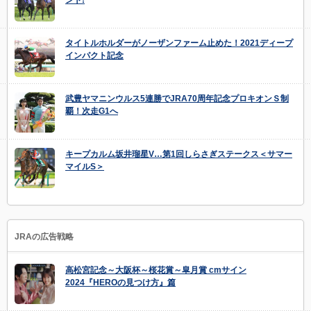
タイトルホルダーがノーザンファーム止めた！2021ディープ
インパクト記念
武豊ヤマニンウルス5連勝でJRA70周年記念プロキオンＳ制
覇！次走G1へ
キープカルム坂井瑠星V…第1回しらさぎステークス＜サマー
マイルS＞
JRAの広告戦略
高松宮記念～大阪杯～桜花賞～皐月賞 cmサイン
2024『HEROの見つけ方』篇