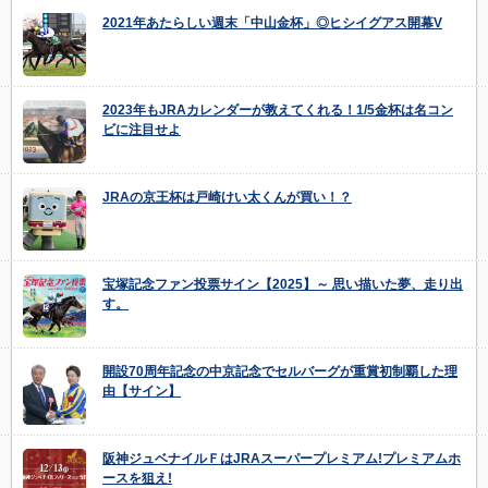
2021年あたらしい週末「中山金杯」◎ヒシイグアス開幕V
2023年もJRAカレンダーが教えてくれる！1/5金杯は名コン
ビに注目せよ
JRAの京王杯は戸崎けい太くんが買い！？
宝塚記念ファン投票サイン【2025】～ 思い描いた夢、走り出
す。
開設70周年記念の中京記念でセルバーグが重賞初制覇した理
由【サイン】
阪神ジュベナイルＦはJRAスーパープレミアム!プレミアムホ
ースを狙え!