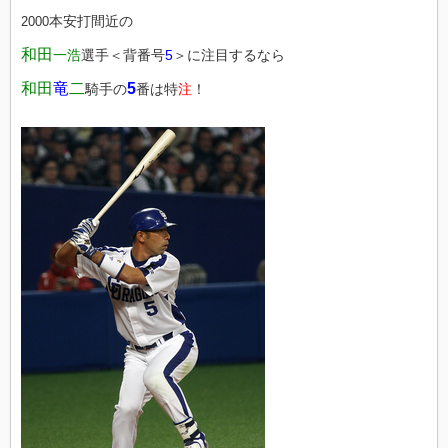
本安打間近の
2000
和田
一浩
選手＜背番号
5
＞に注目するなら
和田
竜
二
5
騎手の
番は特
注
！