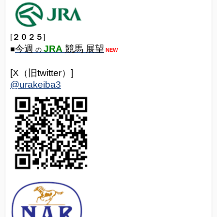
[
２０２５
]
今週
JRA
競馬 展望
■
の
NEW
[X（旧twitter）]
@urakeiba3