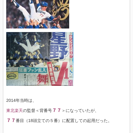
2014年当時は、
７７
東北楽天
の監督＜背番号
＞になっていたが、
７７
番目（18頭立ての５番）に配置しての起用だった。