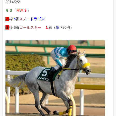
2014/2/2
Ｇ３
「
根岸Ｓ
」
３
枠
番
スノー
ドラゴン
5
３
枠 6番
ゴールスキー
１
着（
単
750円）