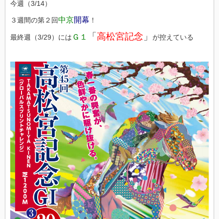
今週（3/14）
中京
開幕
３週間の第２回
！
「
高松宮記念
」
Ｇ１
最終週（3/29）には
が控えている