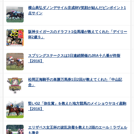
横山典弘ダノンデサイル京成杯V笑顔が結んだピンポイント1
点サイン
阪神タイガースのドラフト1位馬場が教えてくれた「デイリー
杯2歳Ｓ」
スプリングステークスは3日連続開催のJRA十八番が炸裂
【2016】
松岡正海騎手の単勝万馬券1日2回が教えてくれた「中山記
念」
堅いG2「弥生賞」を教えた地方競馬のメイショウヤヨイ産駒
【2016】
エリザベス女王杯の波乱決着を教えた2頭のエール！ラヴェル
も激走