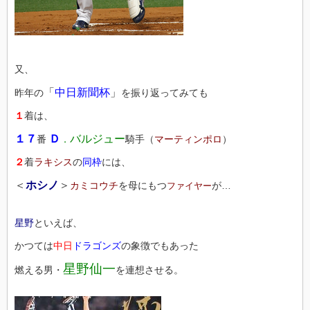
又、
「
中日新聞杯
」
昨年の
を振り返ってみても
１
着は、
１７
Ｄ
バルジュー
番
．
騎手（
マーティンポロ
）
２
着
ラキシス
の
同枠
には、
＜
ホシノ
＞
カミコウチ
を母にもつ
が…
ファイヤー
星野
といえば、
かつては
中日
ドラゴンズ
の象徴でもあった
星野仙一
燃える男・
を連想させる。