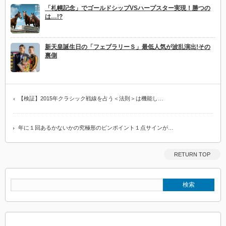
「札幌記念」でゴールドシップVSハープスター実現！勝つの
は…!?
新天皇誕生日の「フェブラリーＳ」最低人気が波乱演出!その
裏側
【検証】2015年クラシック戦線を占う＜法則＞は機能し…
年に１回あるかないかの究極形のピンポイント１点サインが…
RETURN TOP