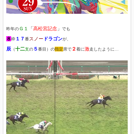
Ｇ１
「
高松宮記念
」
昨年の
でも
８
１７
スノー
ドラゴン
枠
番
が、
辰
十二
５
２
激
（
支
の
番目）の
指定
席で
着に
走したように…