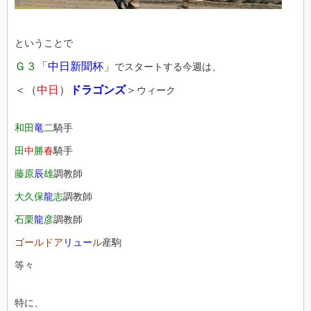
ということで
Ｇ３
「
中日新聞杯
」
でスタートする今週は、
＜（
中日
）
ドラゴンズ
＞
ウィーク
和田
竜
二
騎手
田
中
勝
春
騎手
藤原
辰
雄
調教師
大久保
龍
志
調教師
石栗
龍
彦
調教師
ゴールドア
リュー
ル
産駒
等々
特に、