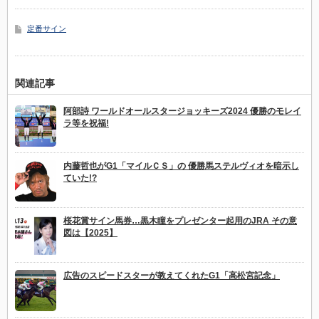
定番サイン
関連記事
阿部詩 ワールドオールスタージョッキーズ2024 優勝のモレイ
ラ等を祝福!
内藤哲也がG1「マイルＣＳ」の 優勝馬ステルヴィオを暗示し
ていた!?
桜花賞サイン馬券…黒木瞳をプレゼンター起用のJRA その意
図は【2025】
広告のスピードスターが教えてくれたG1「高松宮記念」