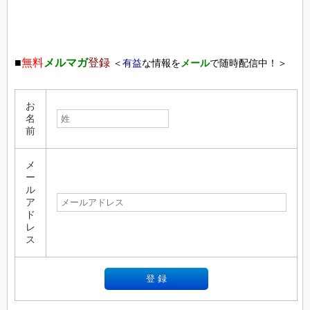
■
無料
メルマガ
登録
＜
有益
な情報を
メール
で随時配信中！＞
お
名
前
メ
ー
ル
ア
ド
レ
ス