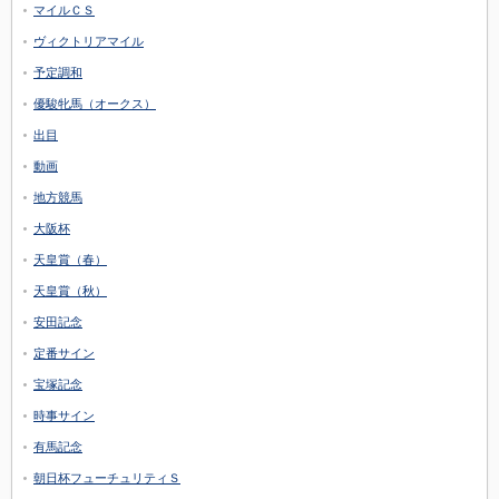
マイルＣＳ
ヴィクトリアマイル
予定調和
優駿牝馬（オークス）
出目
動画
地方競馬
大阪杯
天皇賞（春）
天皇賞（秋）
安田記念
定番サイン
宝塚記念
時事サイン
有馬記念
朝日杯フューチュリティＳ