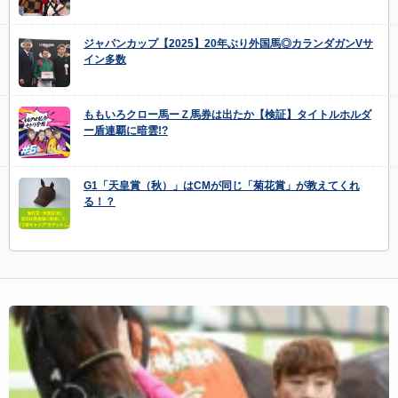
ジャパンカップ【2025】20年ぶり外国馬◎カランダガンVサ
イン多数
ももいろクロー馬ーＺ馬券は出たか【検証】タイトルホルダ
ー盾連覇に暗雲!?
G1「天皇賞（秋）」はCMが同じ「菊花賞」が教えてくれ
る！？