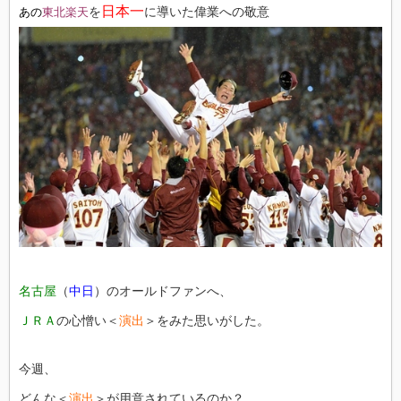
日本一
を
に導いた偉業への敬意
あの
東北楽天
名古屋
（
中日
）のオールドファンへ、
ＪＲＡ
の心憎い＜
演出
＞をみた思いがした。
今週、
どんな＜
演出
＞が用意されているのか？