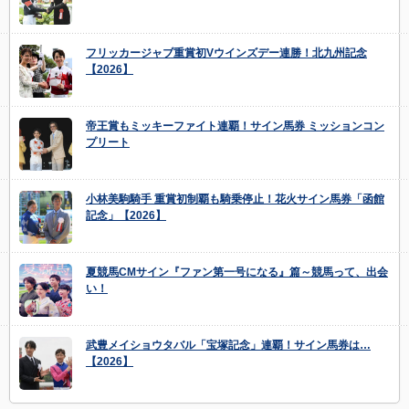
フリッカージャブ重賞初Vウインズデー連勝！北九州記念
【2026】
帝王賞もミッキーファイト連覇！サイン馬券 ミッションコン
プリート
小林美駒騎手 重賞初制覇も騎乗停止！花火サイン馬券「函館
記念」【2026】
夏競馬CMサイン『ファン第一号になる』篇～競馬って、出会
い！
武豊メイショウタバル「宝塚記念」連覇！サイン馬券は…
【2026】