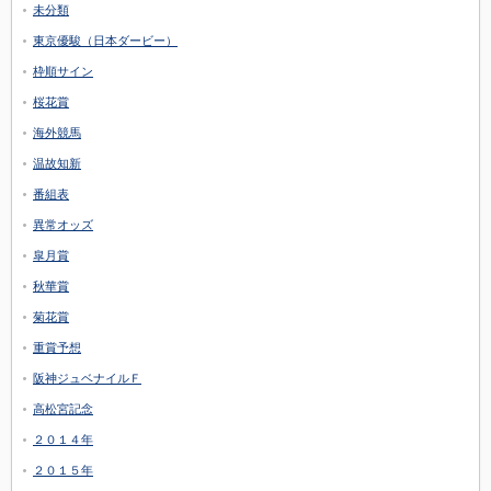
未分類
東京優駿（日本ダービー）
枠順サイン
桜花賞
海外競馬
温故知新
番組表
異常オッズ
皐月賞
秋華賞
菊花賞
重賞予想
阪神ジュベナイルＦ
高松宮記念
２０１４年
２０１５年