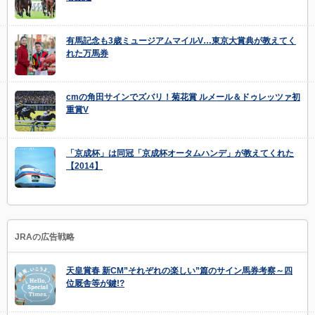
有馬記念も3歳ミュージアムマイルV…東京大賞典が教えてく
れた万馬券
cmの角田サインでズバリ！菊花賞 ルメール＆ドゥレッツァ初
重賞V
「京成杯」は同冠「京成杯オータムハンデ」が教えてくれた
【2014】
JRAの広告戦略
天皇賞春 新CM”それぞれの楽しい”篇のサイン馬券考察～四
位厩舎等が鍵!?