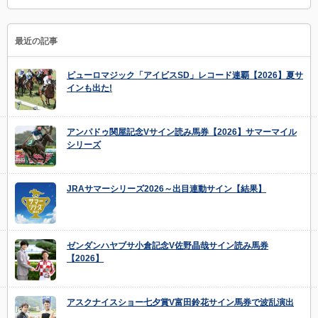
最近の記事
ピューロマジック「アイビスSD」レコード連覇【2026】夏サ
インも出た!
アンパドゥ関屋記念Vサイン読み馬券【2026】サマーマイル
シリーズ
JRAサマーシリーズ2026～出目連動サイン【結果】
ゼンダンハヤブサ小倉記念V佐野晶哉サイン読み馬券
【2026】
アスクナイスショー七夕賞V富田鈴花サイン馬券で波乱演出