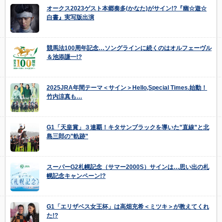
オークス2023ゲスト本郷奏多(かなた)がサイン!?『幽☆遊☆
白書』実写版出演
競馬法100周年記念…ソングラインに続くのはオルフェーヴル
＆池添謙一!?
2025JRA年間テーマ＜サイン＞Hello,Special Times.始動！
竹内涼真も…
G1「天皇賞」３連覇！キタサンブラックを導いた”直線”と北
島三郎の”軌跡”
スーパーG2札幌記念（サマー2000S）サインは…思い出の札
幌記念キャンペーン!?
G1「エリザベス女王杯」は高畑充希＜ミツキ＞が教えてくれ
た!?