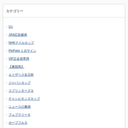
カテゴリー
G1
JRA広告媒体
NHKマイルカップ
PinPoint １点サイン
VIP正会員専用
【裏競馬】
エリザベス女王杯
ジャパンカップ
スプリンターズＳ
チャンピオンズカップ
ニュースの裏側
フェブラリーＳ
ホープフルＳ