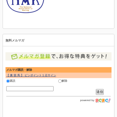
無料メルマガ
メルマガ購読・解除
【 裏 競 馬 】 ピンポイント１点サイン
購読
解除
powered by