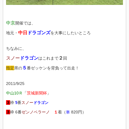
中京
開催では、
中日
ドラゴンズ
地元・
を大事にしたいところ
ちなみに、
スノー
ドラゴン
２
はこれまで
回
５
指定
席の
番ゼッケンを背負って出走！
2011/9/25
中山10Ｒ
「
茨城新聞杯
」
３
枠
番
スノー
5
ドラゴン
３
枠 6番
ゼンノベラーノ
１
着（
単
820円）