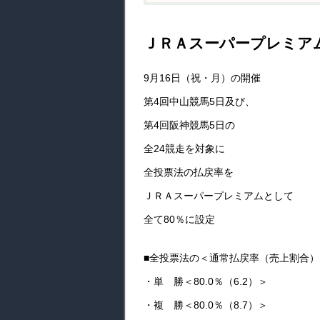
ＪＲＡスーパープレミア
9月16日（祝・月）の開催
第4回中山競馬5日及び、
第4回阪神競馬5日の
全24競走を対象に
全投票法の払戻率を
ＪＲＡスーパープレミアムとして
全て80％に設定
■全投票法の＜通常払戻率（売上割合）
・単 勝＜80.0％（6.2）＞
・複 勝＜80.0％（8.7）＞