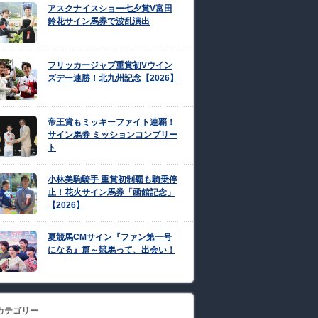
アスクナイスショー七夕賞V富田
鈴花サイン馬券で波乱演出
フリッカージャブ重賞初Vウイン
ズデー連勝！北九州記念【2026】
帝王賞もミッキーファイト連覇！
サイン馬券 ミッションコンプリー
ト
小林美駒騎手 重賞初制覇も騎乗停
止！花火サイン馬券「函館記念」
【2026】
夏競馬CMサイン『ファン第一号
になる』篇～競馬って、出会い！
カテゴリー