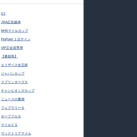
G1
JRA広告媒体
NHKマイルカップ
PinPoint １点サイン
VIP正会員専用
【裏競馬】
エリザベス女王杯
ジャパンカップ
スプリンターズＳ
チャンピオンズカップ
ニュースの裏側
フェブラリーＳ
ホープフルＳ
マイルＣＳ
ヴィクトリアマイル