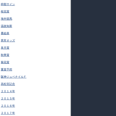
枠順サイン
桜花賞
海外競馬
温故知新
番組表
異常オッズ
皐月賞
秋華賞
菊花賞
重賞予想
阪神ジュベナイルＦ
高松宮記念
２０１４年
２０１５年
２０１６年
２０１７年