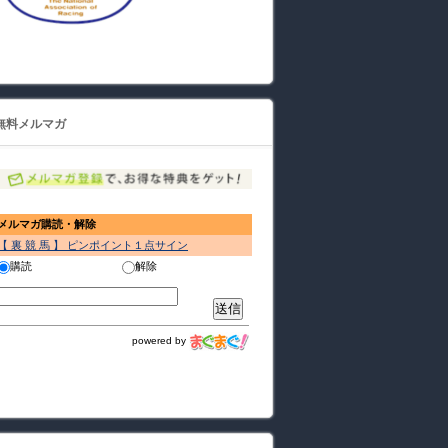
無料メルマガ
メルマガ購読・解除
【 裏 競 馬 】 ピンポイント１点サイン
購読
解除
powered by