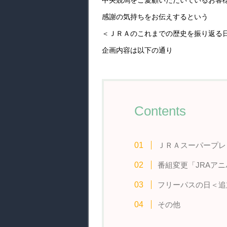
中央競馬をご愛顧いただいているお客
感謝の気持ちをお伝えするという
＜ＪＲＡのこれまでの歴史を振り返る
企画内容は以下の通り
Contents
ＪＲＡスーパープレ
番組変更「JRAア
フリーパスの日＜追加
その他