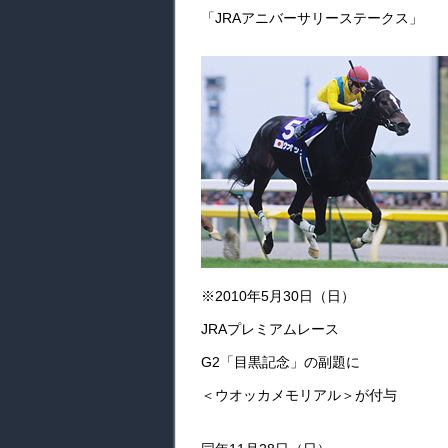
「JRAアニバーサリーステークス」
※2010年5月30日（日）
JRAプレミアムレース
G2「目黒記念」の副題に
＜ウオッカメモリアル＞が付与