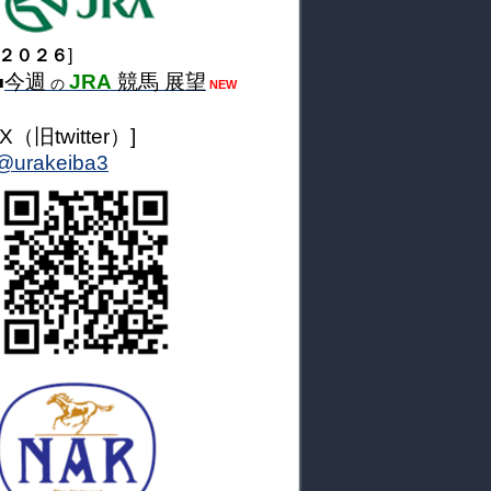
２０２６
]
今週
JRA
競馬 展望
■
の
NEW
[X（旧twitter）]
@urakeiba3