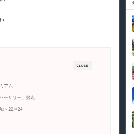
様へ
日＞
CLOSE
ミアム
ニバーサリー」競走
＞22⇒24