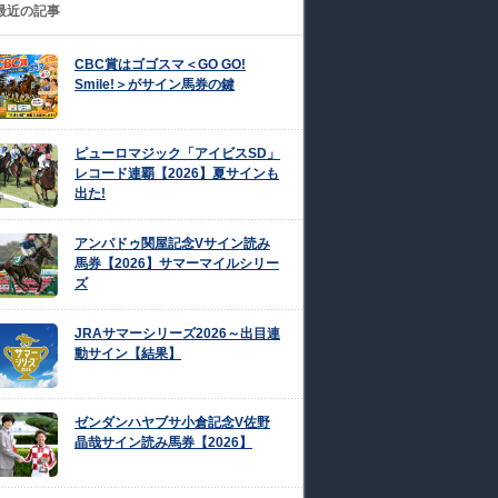
最近の記事
CBC賞はゴゴスマ＜GO GO!
Smile!＞がサイン馬券の鍵
ピューロマジック「アイビスSD」
レコード連覇【2026】夏サインも
出た!
アンパドゥ関屋記念Vサイン読み
馬券【2026】サマーマイルシリー
ズ
JRAサマーシリーズ2026～出目連
動サイン【結果】
ゼンダンハヤブサ小倉記念V佐野
晶哉サイン読み馬券【2026】