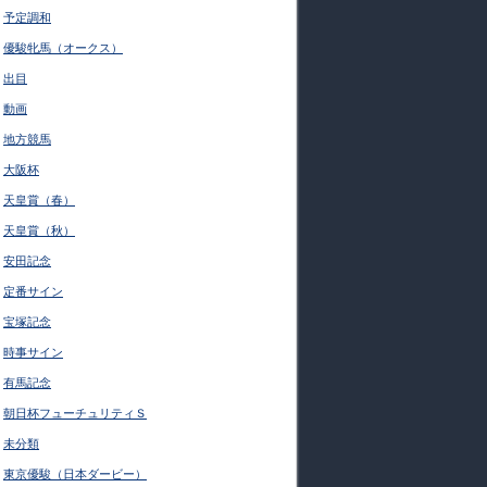
予定調和
優駿牝馬（オークス）
出目
動画
地方競馬
大阪杯
天皇賞（春）
天皇賞（秋）
安田記念
定番サイン
宝塚記念
時事サイン
有馬記念
朝日杯フューチュリティＳ
未分類
東京優駿（日本ダービー）