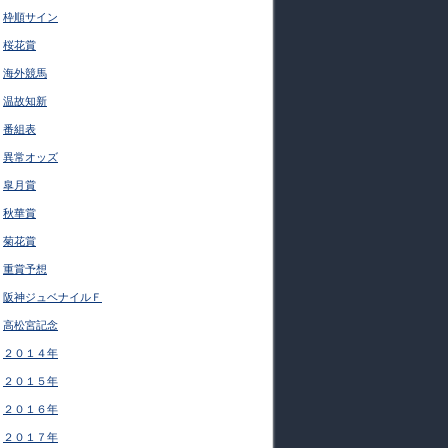
枠順サイン
桜花賞
海外競馬
温故知新
番組表
異常オッズ
皐月賞
秋華賞
菊花賞
重賞予想
阪神ジュベナイルＦ
高松宮記念
２０１４年
２０１５年
２０１６年
２０１７年