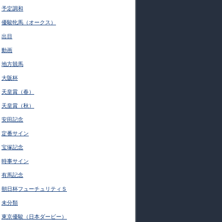
予定調和
優駿牝馬（オークス）
出目
動画
地方競馬
大阪杯
天皇賞（春）
天皇賞（秋）
安田記念
定番サイン
宝塚記念
時事サイン
有馬記念
朝日杯フューチュリティＳ
未分類
東京優駿（日本ダービー）