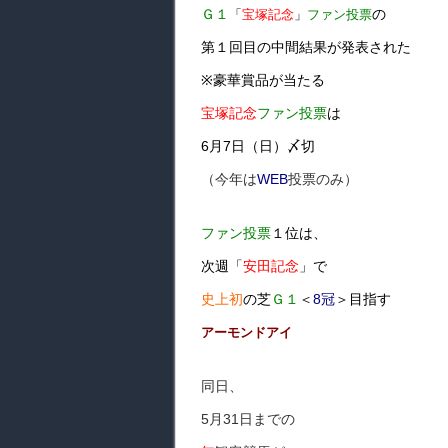
Ｇ１
の
「
宝塚記念
」
ファン投票
第１回目の中間結果が発表された
※豪華賞品が当たる
宝塚記念
ファン投票
は
6月7日（日）〆切
（今年は
WEB
投票のみ）
ファン投票
１位は、
次週「
安田記念
」で
史上初
の芝
Ｇ１
＜
8冠
＞目指す
アーモンドアイ
同日、
5月31日までの