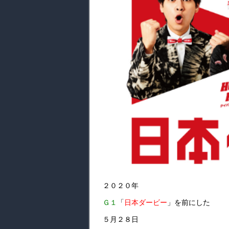
２０２０年
Ｇ１
「
日本ダービー
」を前にした
５月２８日