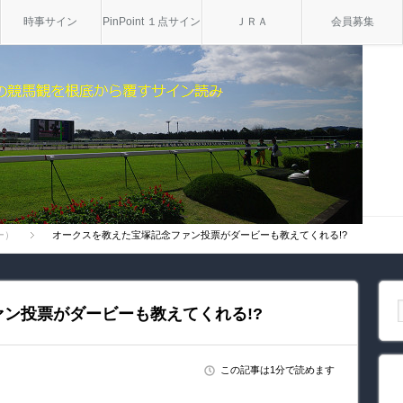
時事サイン
PinPoint １点サイン
ＪＲＡ
会員募集
ー）
オークスを教えた宝塚記念ファン投票がダービーも教えてくれる!?
ン投票がダービーも教えてくれる!?
この記事は1分で読めます