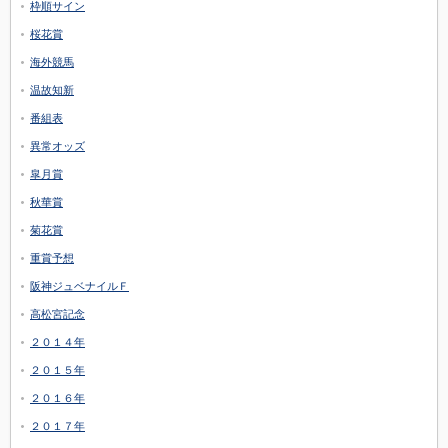
枠順サイン
桜花賞
海外競馬
温故知新
番組表
異常オッズ
皐月賞
秋華賞
菊花賞
重賞予想
阪神ジュベナイルＦ
高松宮記念
２０１４年
２０１５年
２０１６年
２０１７年