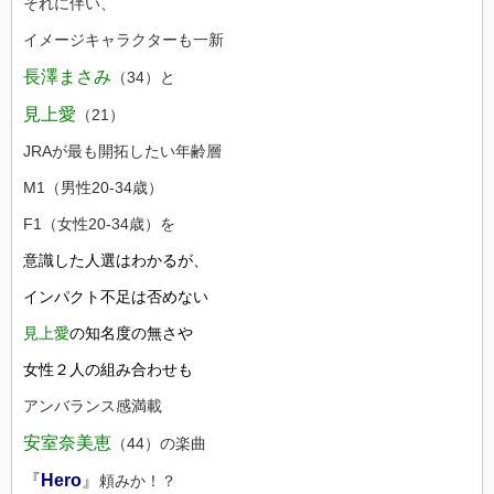
それに伴い、
イメージキャラクターも一新
長澤まさみ
（34）と
見上愛
（21）
JRAが最も開拓したい年齢層
M1（男性20-34歳）
F1（女性20-34歳）を
意識した人選はわかるが、
インパクト不足は否めない
見上愛
の知名度の無さや
女性２人の組み合わせも
アンバランス感満載
安室奈美恵
（44）の楽曲
『
Hero
』
頼みか！？