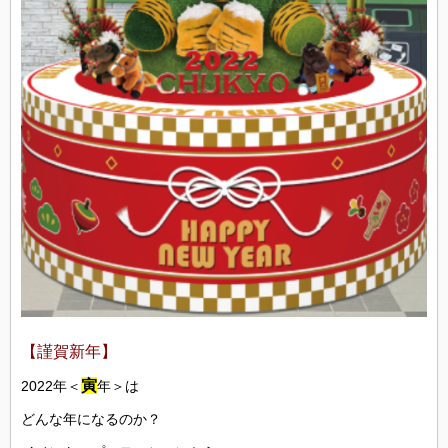
【謹賀新年】
寅
2022年＜
年＞は
どんな年になるのか？