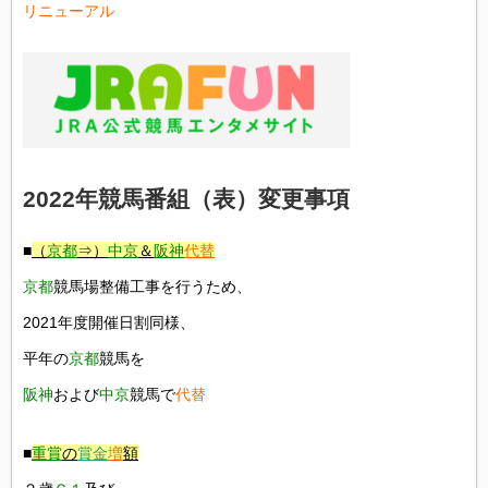
リニューアル
2022年競馬番組（表）変更事項
■
（
京都
⇒）
中京
＆
阪神
代替
京都
競馬場整備工事を行うため、
2021年度開催日割同様、
平年の
京都
競馬を
阪神
および
中京
競馬で
代替
■
重賞
の
賞金
増
額