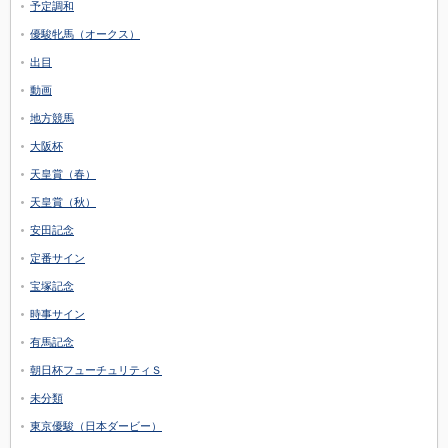
予定調和
優駿牝馬（オークス）
出目
動画
地方競馬
大阪杯
天皇賞（春）
天皇賞（秋）
安田記念
定番サイン
宝塚記念
時事サイン
有馬記念
朝日杯フューチュリティＳ
未分類
東京優駿（日本ダービー）