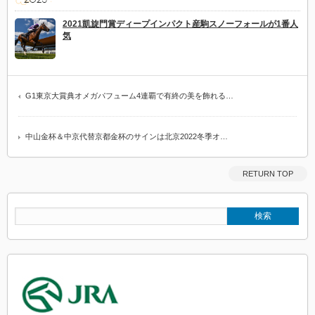
2021凱旋門賞ディープインパクト産駒スノーフォールが1番人
気
G1東京大賞典オメガパフューム4連覇で有終の美を飾れる…
中山金杯＆中京代替京都金杯のサインは北京2022冬季オ…
RETURN TOP