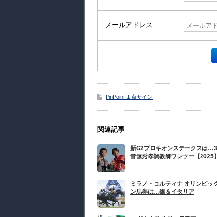
メールアドレス
PinPoint １点サイン
関連記事
新G2プロキオンステークスは…3
音無秀孝調教師ワンツー【2025
ミラノ・コルティナ オリンピッ
ン馬券は…銀＆イタリア