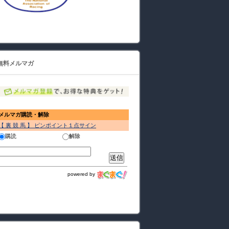
無料メルマガ
メルマガ購読・解除
【 裏 競 馬 】 ピンポイント１点サイン
購読
解除
powered by