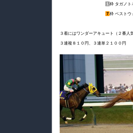
１
枠 タガノ
７
枠 ベスト
３着にはワンダーアキュート（２番人
３連複８１０円、３連単２１００円