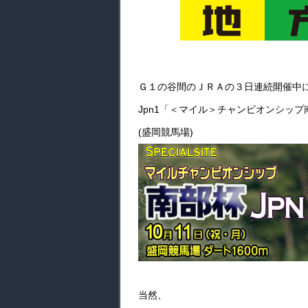
Ｇ１の谷間のＪＲＡの３日連続開催中
Jpn1「＜マイル＞チャンピオンシップ
(盛岡競馬場)
当然、