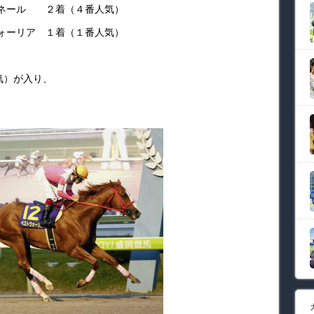
トネール ２着（４番人気）
ウォーリア １着（１番人気）
気）が入り、