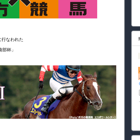
に行なわれた
南部杯」