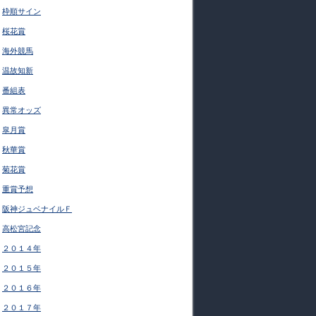
枠順サイン
桜花賞
海外競馬
温故知新
番組表
異常オッズ
皐月賞
秋華賞
菊花賞
重賞予想
阪神ジュベナイルＦ
高松宮記念
２０１４年
２０１５年
２０１６年
２０１７年