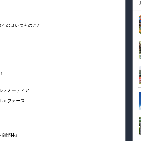
出るのはいつものこと
！
イル＞ミーティア
ル＞フォース
南部杯」