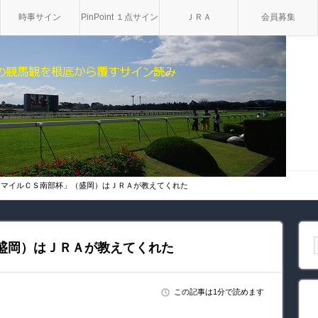
時事サイン
PinPoint １点サイン
ＪＲＡ
会員募集
1「マイルＣＳ南部杯」（盛岡）はＪＲＡが教えてくれた
（盛岡）はＪＲＡが教えてくれた
この記事は1分で読めます