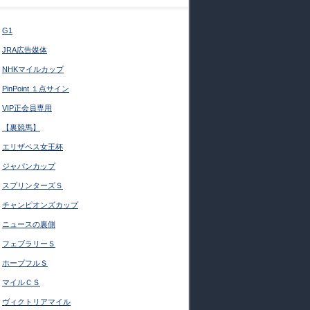
G1
JRA広告媒体
NHKマイルカップ
PinPoint １点サイン
VIP正会員専用
【裏競馬】
エリザベス女王杯
ジャパンカップ
スプリンターズＳ
チャンピオンズカップ
ニュースの裏側
フェブラリーＳ
ホープフルＳ
マイルＣＳ
ヴィクトリアマイル