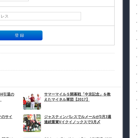
/4引退の
サマーマイルＳ開幕戦「中京記念」を教
】
えたマイネル軍団【2017】
クのサイ
ジャスティンパレスでルメールが3月3週
連続重賞Vイクイノックスで3月〆