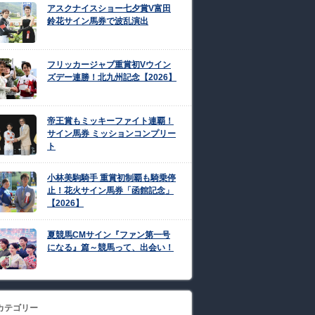
アスクナイスショー七夕賞V富田
鈴花サイン馬券で波乱演出
フリッカージャブ重賞初Vウイン
ズデー連勝！北九州記念【2026】
帝王賞もミッキーファイト連覇！
サイン馬券 ミッションコンプリー
ト
小林美駒騎手 重賞初制覇も騎乗停
止！花火サイン馬券「函館記念」
【2026】
夏競馬CMサイン『ファン第一号
になる』篇～競馬って、出会い！
カテゴリー