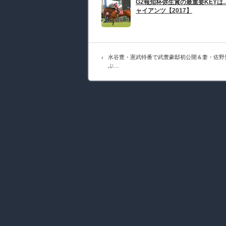
G2報知杯弥生賞の最重要KEYは
ャイアンツ【2017】
水谷豊・憲武特番で武豊豪邸初公開＆妻・佐野量
ぶ…