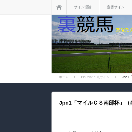
ホーム
サイン理論
定番サイン
ホーム
PinPoint １点サイン
Jpn
Jpn1「マイルＣＳ南部杯」