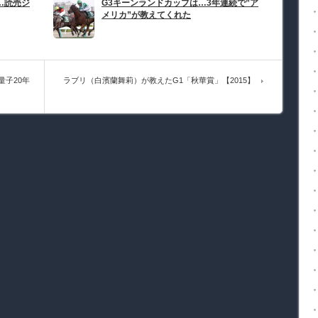
…読売ジ
G3キーンランドカップは…3年連続で”ア
メリカ”が教えてくれた
子20年
ラブリ（白濱蘭舞莉）が教えたG1「秋華賞」【2015】