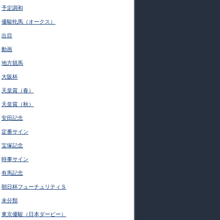
予定調和
優駿牝馬（オークス）
出目
動画
地方競馬
大阪杯
天皇賞（春）
天皇賞（秋）
安田記念
定番サイン
宝塚記念
時事サイン
有馬記念
朝日杯フューチュリティＳ
未分類
東京優駿（日本ダービー）