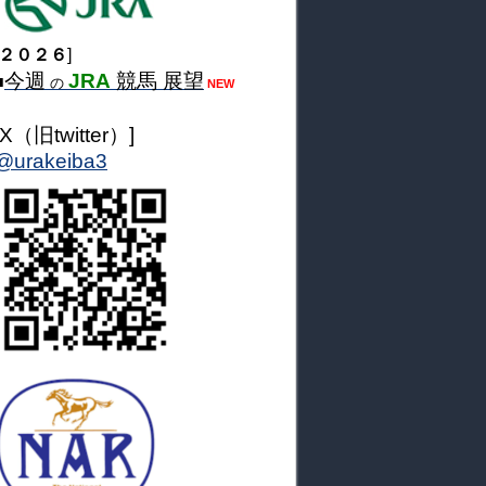
２０２６
]
今週
JRA
競馬 展望
■
の
NEW
[X（旧twitter）]
@urakeiba3