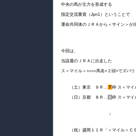
中央の馬が主力を形成する
指定交流重賞（Jpn1）ということで
運命共同体のＪＲＡから＜サイン＞が
今回は、
当該週のＪＲＡに出走した
ス＜マイル＞○○○○馬名<２頭>でズバリ
（土）東京 ９Ｒ…
７
枠 ス＜マ
（日）京都 ８Ｒ…
１
枠 ス＜マイ
↓
（祝）盛岡１１Ｒ「＜マイル＞ＣＳ