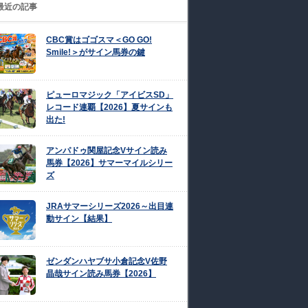
最近の記事
CBC賞はゴゴスマ＜GO GO!
Smile!＞がサイン馬券の鍵
ピューロマジック「アイビスSD」
レコード連覇【2026】夏サインも
出た!
アンパドゥ関屋記念Vサイン読み
馬券【2026】サマーマイルシリー
ズ
JRAサマーシリーズ2026～出目連
動サイン【結果】
ゼンダンハヤブサ小倉記念V佐野
晶哉サイン読み馬券【2026】