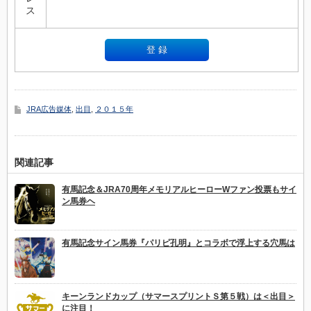
ス
JRA広告媒体
,
出目
,
２０１５年
関連記事
有馬記念＆JRA70周年メモリアルヒーローWファン投票もサイ
ン馬券ヘ
有馬記念サイン馬券『パリピ孔明』とコラボで浮上する穴馬は
キーンランドカップ（サマースプリントＳ第５戦）は＜出目＞
に注目！