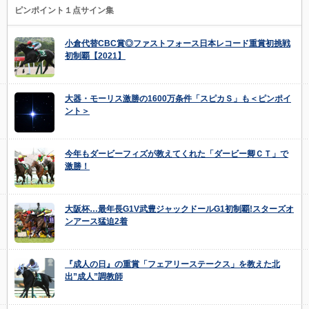
ピンポイント１点サイン集
小倉代替CBC賞◎ファストフォース日本レコード重賞初挑戦
初制覇【2021】
大器・モーリス激勝の1600万条件「スピカＳ」も＜ピンポイ
ント＞
今年もダービーフィズが教えてくれた「ダービー卿ＣＴ」で
激勝！
大阪杯…最年長G1V武豊ジャックドールG1初制覇!スターズオ
ンアース猛迫2着
『成人の日』の重賞「フェアリーステークス」を教えた北
出”成人”調教師