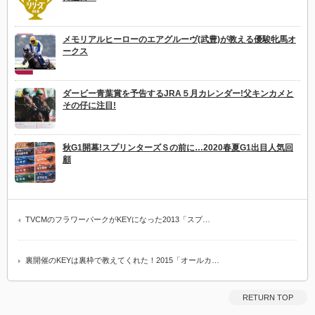
メモリアルヒーローのエアグルーヴ(武豊)が教える優駿牝馬オ
ークス
ダービー青葉賞を予告するJRA５月カレンダー!父キンカメと
その仔に注目!
秋G1開幕!スプリンターズＳの前に…2020春夏G1出目人気回
顧
TVCMのフラワーパークがKEYになった2013「スプ…
裏開催のKEYは裏枠で教えてくれた！2015「オールカ…
RETURN TOP