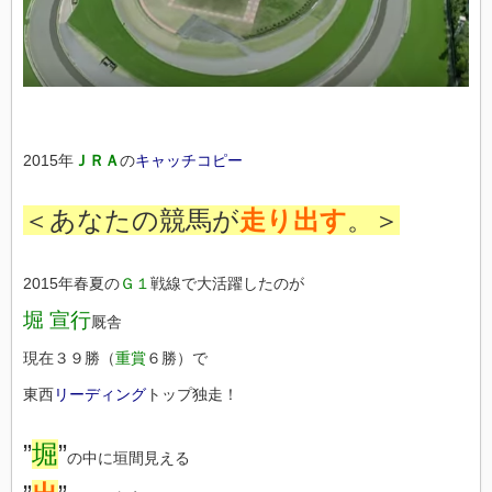
2015年
ＪＲＡ
の
キャッチコピー
＜あなたの競馬が
走り出す
。＞
2015年春夏の
Ｇ１
戦線で大活躍したのが
堀 宣行
厩舎
現在３９勝（
重賞
６勝）で
東西
リーディング
トップ独走！
”
堀
”
の中に垣間見える