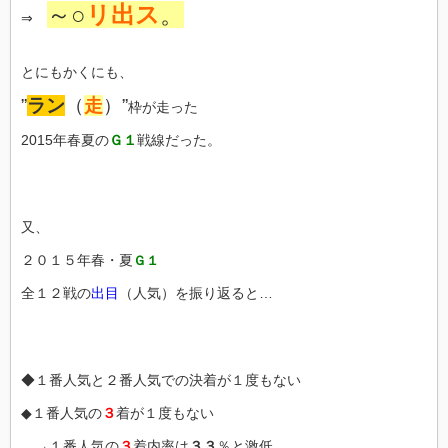
～○
リ出ス
。
⇒
とにもかくにも、
”
ラン
（
走
）”
枠が走った
2015年春夏の
Ｇ１
戦線だった。
又、
２０１５年春・夏
Ｇ１
全１２戦の
出目
（人気）を振り返ると…
◆１番人気と２番人気での決着が１度もない
◆１番人気の
３
着が１度もない
→
１番人気の
３
着内率は
３３
％
と激低