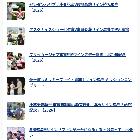
ゼンダンハヤブサ小倉記念V佐野晶哉サイン読み馬券
【2026】
アスクナイスショー七夕賞V富田鈴花サイン馬券で波乱演出
フリッカージャブ重賞初Vウインズデー連勝！北九州記念
【2026】
帝王賞もミッキーファイト連覇！サイン馬券 ミッションコン
プリート
小林美駒騎手 重賞初制覇も騎乗停止！花火サイン馬券「函館
記念」【2026】
夏競馬CMサイン『ファン第一号になる』篇～競馬って、出会
い！