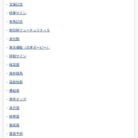
宝塚記念
時事サイン
有馬記念
朝日杯フューチュリティＳ
未分類
東京優駿（日本ダービー）
枠順サイン
桜花賞
海外競馬
温故知新
番組表
異常オッズ
皐月賞
秋華賞
菊花賞
重賞予想