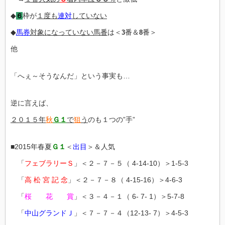
◆
枠が
１度も
連対
していない
６
◆
馬券
対象になっていない馬番
は＜
番＆
番＞
3
8
他
「へぇ～そうなんだ」という事実も…
逆に言えば、
２０１５年
秋
Ｇ１
で
狙
う
のも１つの”手”
■2015年春夏
Ｇ１
＜
出目
＞＆人気
「
フェブラリーＳ
」＜２－７－５（ 4-14-10）＞1-5-3
「
高 松 宮 記 念
」＜２－７－８（ 4-15-16）＞4-6-3
「
桜 花 賞
」＜３－４－１（ 6- 7- 1）＞5-7-8
「
中山グランドＪ
」＜７－７－４（12-13- 7）＞4-5-3