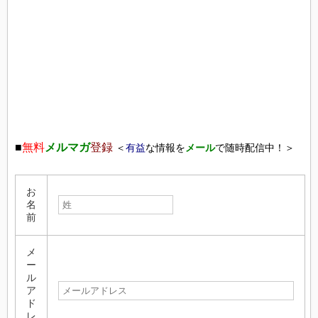
■
無料
メルマガ
登録
＜
有益
な情報を
メール
で随時配信中！＞
お
名
前
メ
ー
ル
ア
ド
レ