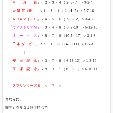
「
皐 月 賞
」＜２－３－４（ 2- 5- 7）＞3-2-4
「
天 皇 賞（春）
」＜１－７－１（ 1-14- 2）＞2-7-10
「
ＮＨＫマイルＣ
」＜４－５－６（ 7- 9-12）＞3-4-2
「
ヴィクトリアＭ
」＜３－４－８（ 5- 7-18）＞5-12-18
「
オ ー ク ス
」＜５－７－８（10-14-17）＞3-1-6
「
日 本 ダービー
」＜７－１－６（14- 1-11）＞1-5-3
｜
「
安 田 記 念
」＜３－７－６（ 6-13-12）＞1-3-12
「
宝 塚 記 念
」＜８－３－１（16- 6- 1）＞6-10-11
↓
「
スプリンターズＳ
」＜
？
＞
ちなみに、
昨年も春夏Ｇ１終了時点で