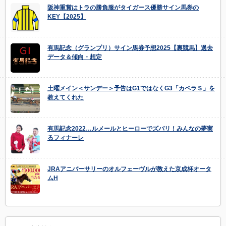
阪神重賞はトラの勝負服がタイガース優勝サイン馬券の
KEY【2025】
有馬記念（グランプリ）サイン馬券予想2025【裏競馬】過去
データ＆傾向・想定
土曜メイン＜サンデー＞予告はG1ではなくG3「カペラＳ」を
教えてくれた
有馬記念2022…ルメールとヒーローでズバリ！みんなの夢実
るフィナーレ
JRAアニバーサリーのオルフェーヴルが教えた京成杯オータ
ムH