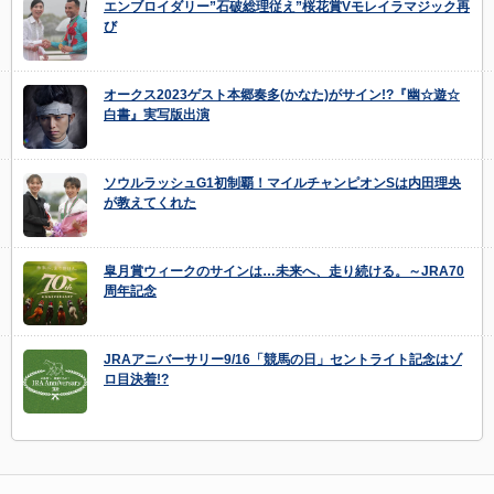
エンブロイダリー”石破総理従え”桜花賞Vモレイラマジック再
び
オークス2023ゲスト本郷奏多(かなた)がサイン!?『幽☆遊☆
白書』実写版出演
ソウルラッシュG1初制覇！マイルチャンピオンSは内田理央
が教えてくれた
皐月賞ウィークのサインは…未来へ、走り続ける。～JRA70
周年記念
JRAアニバーサリー9/16「競馬の日」セントライト記念はゾ
ロ目決着!?