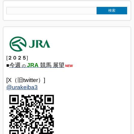
[
２０２５
]
今週
JRA
競馬 展望
■
の
NEW
[X（旧twitter）]
@urakeiba3