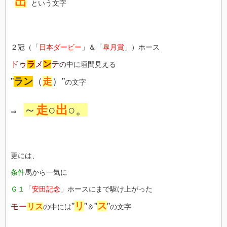
”
出
”
という文字
２冠（「
日本ダービー
」＆「
皐月賞
」）ホース
ドゥ
ラ
メ
ン
テ
の中に垣間見える
”
ラン
（
走
）”
の文字
～
走
○
出
○。
⇒
更には、
条件
馬から一気に
Ｇ１
「
安田記念
」ホースにまで駆け上がった
”
リ
”
”
ス
”
モー
リス
の中には
＆
の文字