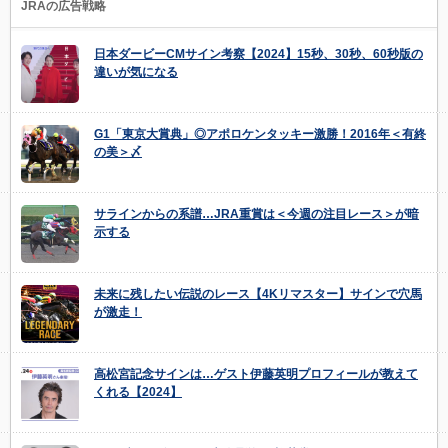
JRAの広告戦略
日本ダービーCMサイン考察【2024】15秒、30秒、60秒版の
違いが気になる
G1「東京大賞典」◎アポロケンタッキー激勝！2016年＜有終
の美＞〆
サラインからの系譜…JRA重賞は＜今週の注目レース＞が暗
示する
未来に残したい伝説のレース【4Kリマスター】サインで穴馬
が激走！
高松宮記念サインは…ゲスト伊藤英明プロフィールが教えて
くれる【2024】