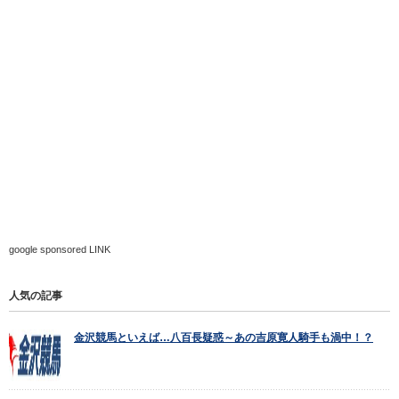
google sponsored LINK
人気の記事
金沢競馬といえば…八百長疑惑～あの吉原寛人騎手も渦中！？