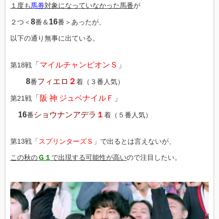
１度も
馬券
対象になっていなかった馬番
が
8
16
２つ＜
番＆
番＞あったが、
以下の通り無事に出ている。
「
マイルチャンピオンＳ
」
第18戦
8
フィエロ
２
番
着（３番人気）
「
阪 神 ジュベナイルＦ
」
第21戦
16
ショウナンアデラ
１
番
着（５番人気）
第13戦「
スプリンターズＳ
」で出るとは言えないが、
この秋の
Ｇ１
で出現する可能性が高い
ので注目したい。