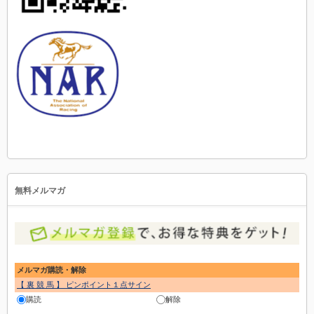
無料メルマガ
メルマガ購読・解除
【 裏 競 馬 】 ピンポイント１点サイン
購読
解除