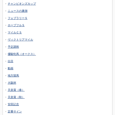
チャンピオンズカップ
ニュースの裏側
フェブラリーＳ
ホープフルＳ
マイルＣＳ
ヴィクトリアマイル
予定調和
優駿牝馬（オークス）
出目
動画
地方競馬
大阪杯
天皇賞（春）
天皇賞（秋）
安田記念
定番サイン