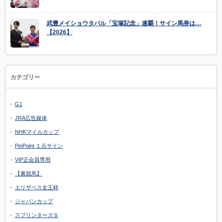
武豊メイショウタバル「宝塚記念」連覇！サイン馬券は…
【2026】
カテゴリー
G1
JRA広告媒体
NHKマイルカップ
PinPoint １点サイン
VIP正会員専用
【裏競馬】
エリザベス女王杯
ジャパンカップ
スプリンターズＳ