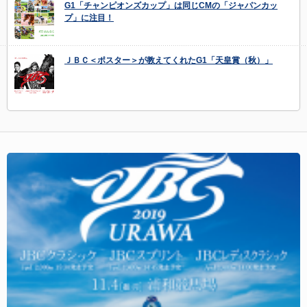
G1「チャンピオンズカップ」は同じCMの「ジャパンカッ
プ」に注目！
ＪＢＣ＜ポスター＞が教えてくれたG1「天皇賞（秋）」