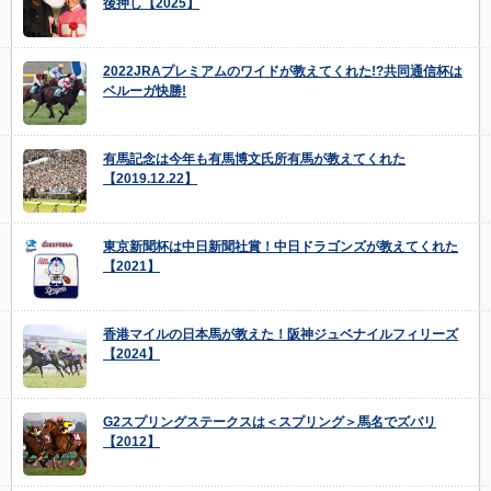
後押し【2025】
2022JRAプレミアムのワイドが教えてくれた!?共同通信杯は
ベルーガ快勝!
有馬記念は今年も有馬博文氏所有馬が教えてくれた
【2019.12.22】
東京新聞杯は中日新聞社賞！中日ドラゴンズが教えてくれた
【2021】
香港マイルの日本馬が教えた！阪神ジュベナイルフィリーズ
【2024】
G2スプリングステークスは＜スプリング＞馬名でズバリ
【2012】