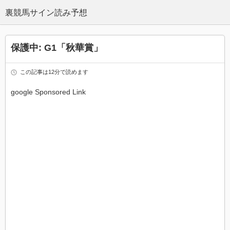
保護中: G1「秋華賞」
この記事は12分で読めます
google Sponsored Link