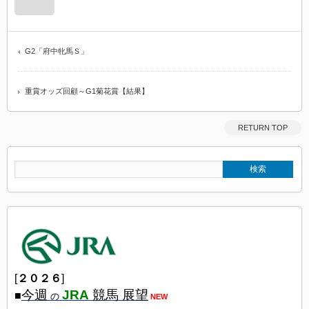
G2「府中牝馬Ｓ」
重賞オッズ回顧～G1菊花賞【結果】
RETURN TOP
[
２０２６
]
今週
JRA
競馬 展望
■
の
NEW