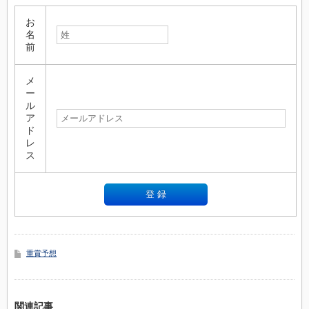
お
名
前
メ
ー
ル
ア
ド
レ
ス
重賞予想
関連記事