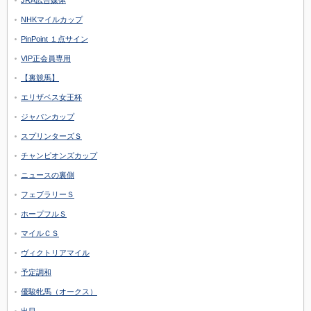
NHKマイルカップ
PinPoint １点サイン
VIP正会員専用
【裏競馬】
エリザベス女王杯
ジャパンカップ
スプリンターズＳ
チャンピオンズカップ
ニュースの裏側
フェブラリーＳ
ホープフルＳ
マイルＣＳ
ヴィクトリアマイル
予定調和
優駿牝馬（オークス）
出目