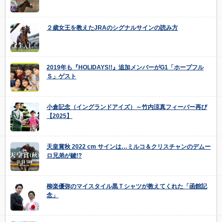
２歳女王を教えたJRAのシグナルサインの読み方
2019年も『HOLIDAYS!!』追加メンバーがG1「ホープフル
Ｓ」ゲスト
小倉記念（イングランドアイズ）～竹内涼真フィーバー再び
【2025】
天皇賞秋 2022 cm サインは…ミルコ＆クリスチャンのデムー
ロ兄弟が鍵!?
柳楽優弥のマイスタイル黒Ｔシャツが教えてくれた「函館記
念」