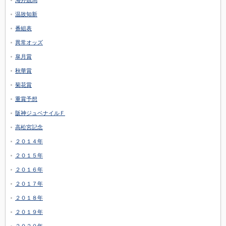
温故知新
番組表
異常オッズ
皐月賞
秋華賞
菊花賞
重賞予想
阪神ジュベナイルＦ
高松宮記念
２０１４年
２０１５年
２０１６年
２０１７年
２０１８年
２０１９年
２０２０年