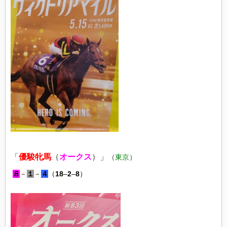
「
優駿牝馬
（
オークス
）」
（
東京
）
８
－
１
－
４
（
18
–
2
–
8
）