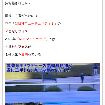
持ち越されるか？
最後に
４
番が出たのは、
昨年「
朝日杯フューチュリティＳ
」の
２
着
セリフォス
2022年「
NHKマイルカップ
」では、
４
番
セリフォス
が、
１
番人気を
裏切
っている