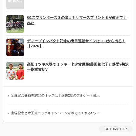
G1スプリンターズＳの出目をサマースプリントＳが教えてく
れた
ディープインパクト記念の出目連動サインはココから出る！
【2026】
高畑ミツキ来場でミッキー七夕賞優勝!藤田菜七子と熱愛?菊沢
一樹重賞初V
宝塚記念登録馬20頭のオッズは？過去2度のフルゲート戦…
宝塚記念と帝王賞コラボキャンペーンが教えてくれる!?ノ…
RETURN TOP