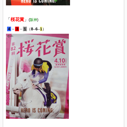
「
桜花賞
」
(
阪神
)
４
－
３
－
１
（
8
–
6
–
1
）