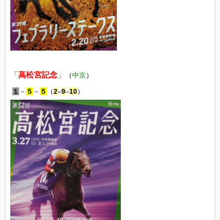
「
高松宮記念
」
（
中京
）
１
－
５
－
５
（
2
–
9
–
10
）