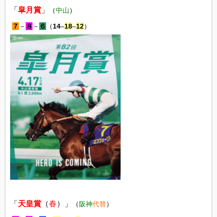
「
皐月賞
」
（
中山
）
７
－
８
－
６
（
14
–
18
–
12
）
「
天皇賞
（
春
）」
（
阪神
代替
）