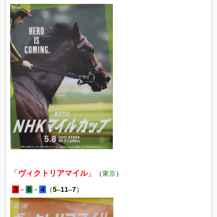
「
ヴィクトリアマイル
」
（
東京
）
３
－
６
－
４
（
5
–
11
–
7
）