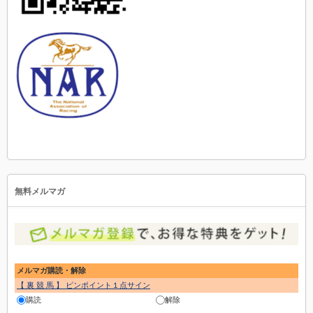
無料メルマガ
メルマガ購読・解除
【 裏 競 馬 】 ピンポイント１点サイン
購読
解除