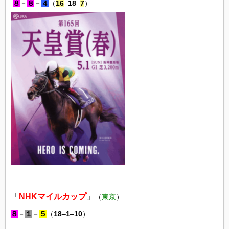
８
－
８
－
４
（
16
–
18
–
7
）
「
NHKマイルカップ
」
（
東京
）
８
－
１
－
５
（
18
–
1
–
10
）