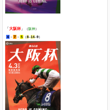
「
大阪杯
」
（
阪神
）
４
－
７
－
５
（
8
–
14
–
9
）