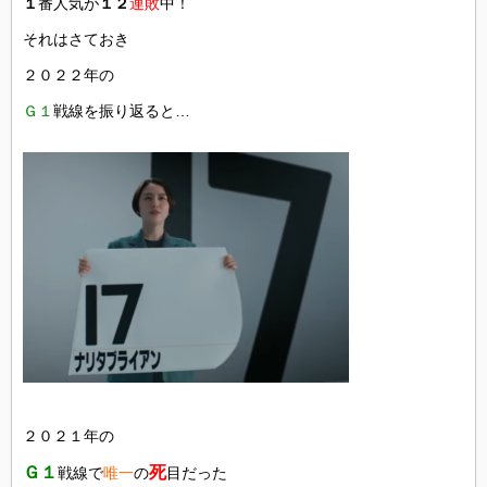
１
番人気が
１２
連敗
中！
それはさておき
２０２２年の
Ｇ１
戦線を振り返ると…
２０２１年の
Ｇ１
死
戦線で
唯一
の
目だった