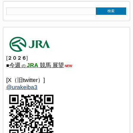
[
２０２６
]
今週
JRA
競馬 展望
■
の
NEW
[X（旧twitter）]
@urakeiba3