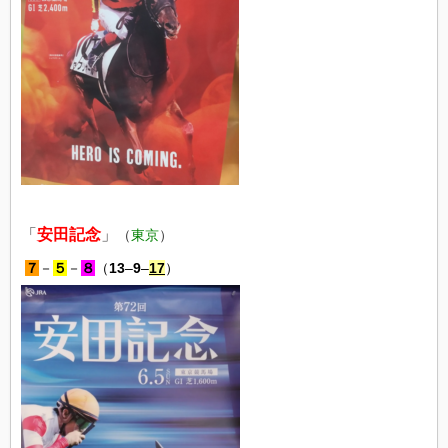
「
安田記念
」
（
東京
）
７
－
５
－
８
（
13
–
9
–
17
）