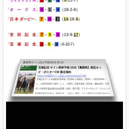
３
－
６
－
４
（
5
-11-7）
「
ヴィクトリアＭ
」
８
－
１
－
４
（18-2-8）
「
オ ー ク ス
」
７
－
８
－
２
（
13
-18-
3
）
「
日 本 ダービー
」
７
－
５
－
８
（13-9-
17
）
「
安 田 記 念
」
「
宝 塚 記 念
」
３
－
５
－
４
（6-10-7）
裏競馬サイン読み予想
2026.06.10
宝塚記念 サイン馬券予想 2026【裏競馬】想定オッ
ズ・ポスターCM 過去傾向
https://jra競馬サイン読み.com/archives/7199
宝塚記念データ 由来阪神 競馬場／芝2200m１着賞金…2025年～３億円2023年～
２．２億円2022年２億円（←１．５億円）宝塚市長賞（同市長：森臨太郎）※20
25～日本馬主協会連合会会長賞（会長：西川 賢）ブリダーズカップ・チャレンジ
賞1960年創設年末の「有馬記念」（中山）同様、ファン投票で出走馬を決めるレ
ースを上半期の最後に関西でという趣旨で企画された2011年からブリーダーズカ
ップ・チャレンジ対象競走へ「ブリーダーズカップ ターフ」への優先出走権等20
19年からは、「コックスプレート」への優先出走権付与（フルゲート18頭...