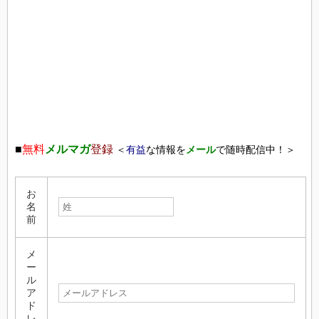
■
無料
メルマガ
登録
＜
有益
な情報を
メール
で随時配信中！＞
お
名
前
メ
ー
ル
ア
ド
レ