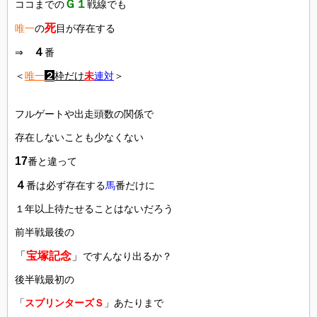
Ｇ１
ココまでの
戦線でも
死
唯一
の
目が存在する
４
⇒
番
＜
唯一
２
枠だけ
未
連対
＞
フルゲートや出走頭数の関係で
存在しないことも少なくない
17
番と違って
４
番は必ず存在する
馬
番だけに
１年以上待たせることはないだろう
前半戦最後の
「
宝塚記念
」
ですんなり出るか？
後半戦最初の
「
スプリンターズＳ
」あたりまで