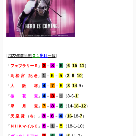
[
2022年前半戦
Ｇ１
出目
一覧
]
３
－
８
－
６
（
6
–
15
–
11
）
「
フェブラリーＳ
」
１
－
５
－
５
（
2
–
9
–
10
）
「
高 松 宮 記 念
」
４
－
７
－
５
（
8
–
14
-9）
「
大 阪 杯
」
４
－
３
－
１
（8-6-
1
）
「
桜 花 賞
」
７
－
８
－
６
（14-
18
–
12
）
「
皐 月 賞
」
８
－
８
－
４
（
16
-18-
7
）
「
天 皇 賞
（
春
）」
８
－
１
－
５
（18-1-10）
「
ＮＨＫマイルＣ
」