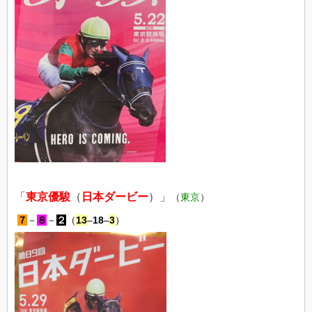
「
東京優駿
（
日本ダービー
）」
（
東京
）
７
－
８
－
２
（
13
–
18
–
3
）