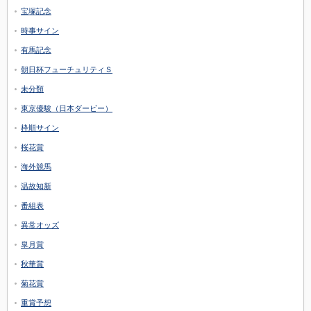
宝塚記念
時事サイン
有馬記念
朝日杯フューチュリティＳ
未分類
東京優駿（日本ダービー）
枠順サイン
桜花賞
海外競馬
温故知新
番組表
異常オッズ
皐月賞
秋華賞
菊花賞
重賞予想