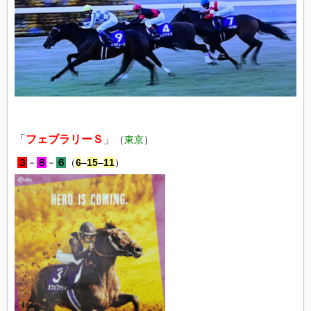
「
フェブラリーＳ
」
（
東京
）
３
－
８
－
６
（
6
–
15
–
11
）