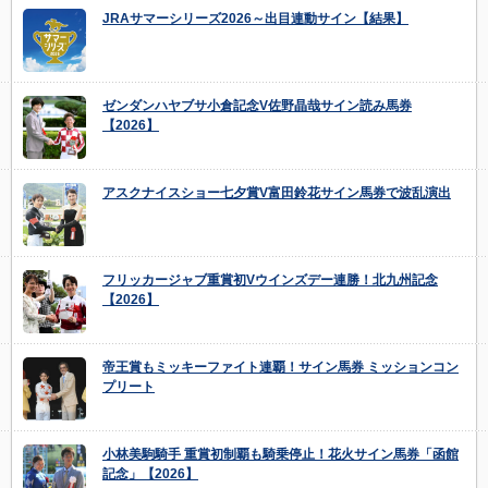
JRAサマーシリーズ2026～出目連動サイン【結果】
ゼンダンハヤブサ小倉記念V佐野晶哉サイン読み馬券
【2026】
アスクナイスショー七夕賞V富田鈴花サイン馬券で波乱演出
フリッカージャブ重賞初Vウインズデー連勝！北九州記念
【2026】
帝王賞もミッキーファイト連覇！サイン馬券 ミッションコン
プリート
小林美駒騎手 重賞初制覇も騎乗停止！花火サイン馬券「函館
記念」【2026】