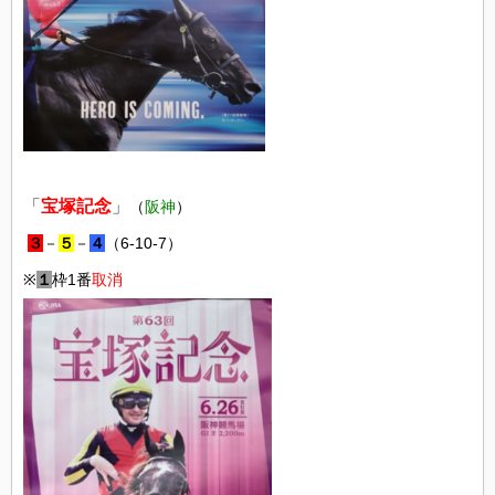
「
宝塚記念
」
（
阪神
）
３
－
５
－
４
（6-10-7）
※
１
枠1番
取消