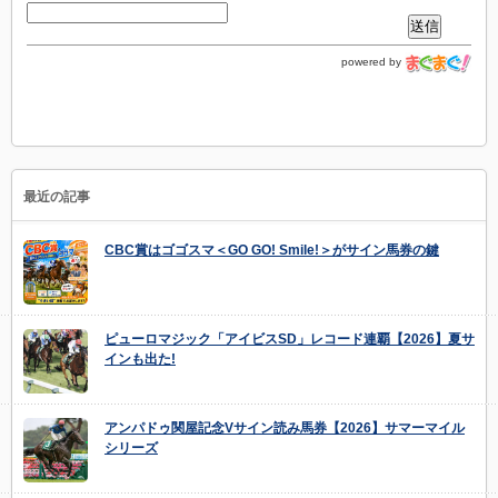
powered by
最近の記事
CBC賞はゴゴスマ＜GO GO! Smile!＞がサイン馬券の鍵
ピューロマジック「アイビスSD」レコード連覇【2026】夏サ
インも出た!
アンパドゥ関屋記念Vサイン読み馬券【2026】サマーマイル
シリーズ