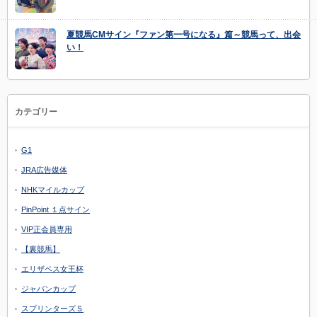
夏競馬CMサイン『ファン第一号になる』篇～競馬って、出会
い！
カテゴリー
G1
JRA広告媒体
NHKマイルカップ
PinPoint １点サイン
VIP正会員専用
【裏競馬】
エリザベス女王杯
ジャパンカップ
スプリンターズＳ