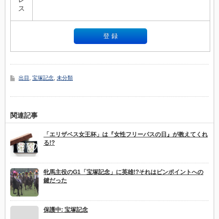
ス
出目
,
宝塚記念
,
未分類
関連記事
「エリザベス女王杯」は『女性フリーパスの日』が教えてくれ
る!?
牝馬主役のG1「宝塚記念」に英雄!?それはピンポイントへの
鍵だった
保護中: 宝塚記念