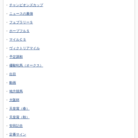
チャンピオンズカップ
ニュースの裏側
フェブラリーＳ
ホープフルＳ
マイルＣＳ
ヴィクトリアマイル
予定調和
優駿牝馬（オークス）
出目
動画
地方競馬
大阪杯
天皇賞（春）
天皇賞（秋）
安田記念
定番サイン