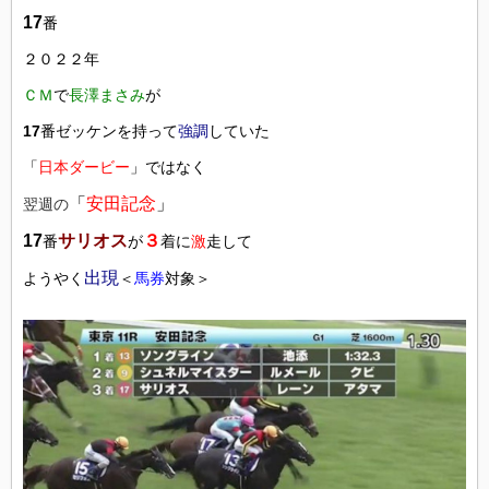
17
番
２０２２年
ＣＭ
で
長澤まさみ
が
17
番ゼッケンを持って
強調
していた
「
日本ダービー
」ではなく
「
安田記念
」
翌週の
17
サリオス
３
番
が
着に
激
走して
出現
ようやく
＜
馬券
対象＞