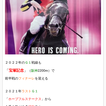
２０２２年の
Ｇ１
戦線も
「
宝塚記念
」
（
阪神
2200m）で
前半戦の
フィナーレ
を迎える
２０２１年
ラスト
Ｇ１
「
ホープフルステークス
」から