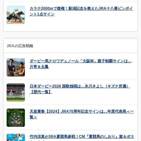
カラテ2000mで復権！新潟記念を教えたJRA十八番ピンポイ
ント1点サイン
JRAの広告戦略
ダービー馬クロワデュノール「大阪杯」親子制覇サインは…
片寄＆太鳳
日本ダービー2026 国歌独唱は…氷川きよし（キズナ所属）
【歴代一覧】
天皇賞春【2024】JRA70周年記念サインは…年度代表馬＜一
覧＞
竹内涼真がJRA夏競馬参戦！CM『夏競馬のしおり』篇＆ポス