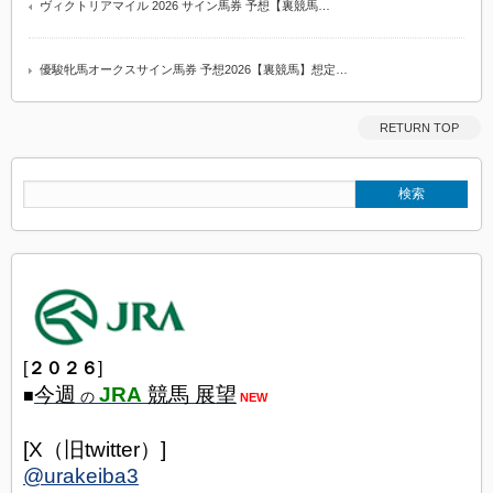
ヴィクトリアマイル 2026 サイン馬券 予想【裏競馬…
優駿牝馬オークスサイン馬券 予想2026【裏競馬】想定…
RETURN TOP
[
２０２６
]
今週
JRA
競馬 展望
■
の
NEW
[X（旧twitter）]
@urakeiba3