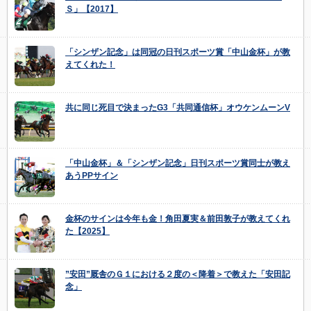
Ｓ」【2017】
「シンザン記念」は同冠の日刊スポーツ賞「中山金杯」が教
えてくれた！
共に同じ死目で決まったG3「共同通信杯」オウケンムーンV
「中山金杯」＆「シンザン記念」日刊スポーツ賞同士が教え
あうPPサイン
金杯のサインは今年も金！角田夏実＆前田敦子が教えてくれ
た【2025】
”安田”厩舎のＧ１における２度の＜降着＞で教えた「安田記
念」