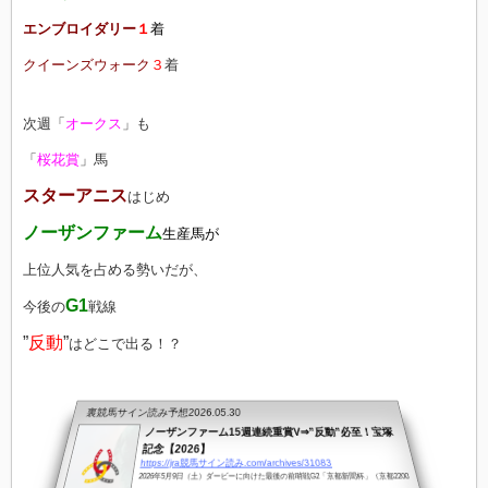
エンブロイダリー
１
着
クイーンズウォーク
３
着
次週「
オークス
」も
「
桜花賞
」馬
スターアニス
はじめ
ノーザンファーム
生産馬が
上位人気を占める勢いだが、
G1
今後の
戦線
”
反動
”
はどこで出る！？
裏競馬サイン読み予想
2026.05.30
ノーザンファーム15週連続重賞V⇒”反動”必至！宝塚
記念【2026】
https://jra競馬サイン読み.com/archives/31083
2026年5月9日（土）ダービーに向けた最後の前哨戦G2「京都新聞杯」（京都2200