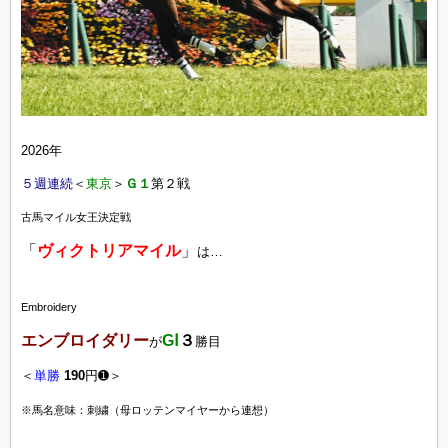
2026年
５週連続
＜
東京
＞
Ｇ１
第２戦
古馬マイル女王決定戦
「
ヴィクトリアマイル
」
は…
Embroidery
エンブロイダリー
GⅠ
３
が
勝目
＜
単勝
190
円➊＞
※馬名意味：刺繍（母ロッテンマイヤーから連想）