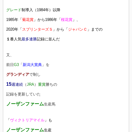
グレード
制導入（1984年）以降
1985年「
菊花賞
」から1986年「
桜花賞
」、
2020年「
スプリンターズＳ
」から「
ジャパンＣ
」までの
１
番人気
最多連勝
記録に並んだ
又、
前日
G3
「
新潟大賞典
」を
グランディア
で制し
15
週連続
（
JRA
）
重賞
勝ちの
記録を更新していた
ノーザンファーム
生産馬
「
ヴィクトリアマイル
」も
ノーザンファーム
生産