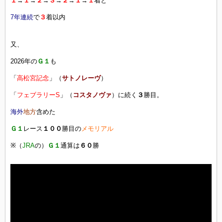
１
→
１
→
２
→
３
→
２
→
１
→
１
着と
7年連続
で
３
着以内
又、
2026年の
Ｇ１
も
「
高松宮記念
」（
サトノレーヴ
）
「
フェブラリーS
」（
コスタノヴァ
）に続く
３
勝目。
海外
地方
含めた
Ｇ１
レース
１００
勝目の
メモリアル
※（
JRA
の）
Ｇ１
通算は
６０
勝