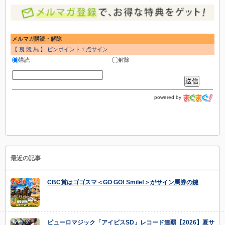
メルマガ購読・解除
【 裏 競 馬 】 ピンポイント１点サイン
購読
解除
powered by
最近の記事
CBC賞はゴゴスマ＜GO GO! Smile!＞がサイン馬券の鍵
ピューロマジック「アイビスSD」レコード連覇【2026】夏サ