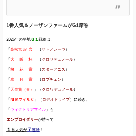
1番人気＆ノーザンファームがG1席巻
2026年の
平地
Ｇ１
戦線は、
「
高松宮 記 念
」 （
サトノレーヴ
）
「
大 阪 杯
」 （
クロワデュノール
）
「
桜 花 賞
」 （
スターアニス
）
「
皐 月 賞
」 （
ロブチェン
）
「
天皇賞（春）
」（
クロワデュノール
）
「
NHKマイルＣ
」（
ロデオドライブ
）に続き、
「
ヴィクトリアマイル
」も
エンブロイダリー
が勝って
１
７
番人気が
連勝
！