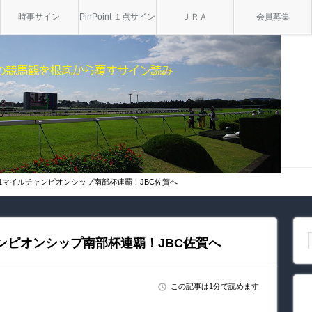
時事サイン
PinPoint １点サイン
ＪＲＡ
会員募集
n1マイルチャンピオンシップ南部杯連覇！JBC佐賀へ
ャンピオンシップ南部杯連覇！JBC佐賀へ
この記事は1分で読めます