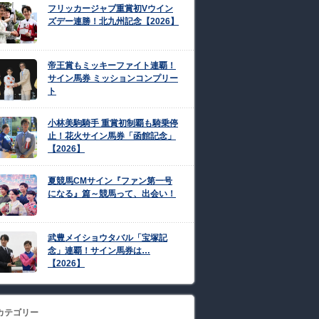
フリッカージャブ重賞初Vウイン
ズデー連勝！北九州記念【2026】
帝王賞もミッキーファイト連覇！
サイン馬券 ミッションコンプリー
ト
小林美駒騎手 重賞初制覇も騎乗停
止！花火サイン馬券「函館記念」
【2026】
夏競馬CMサイン『ファン第一号
になる』篇～競馬って、出会い！
武豊メイショウタバル「宝塚記
念」連覇！サイン馬券は…
【2026】
カテゴリー