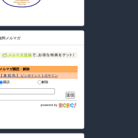
無料メルマガ
メルマガ購読・解除
【 裏 競 馬 】 ピンポイント１点サイン
購読
解除
powered by