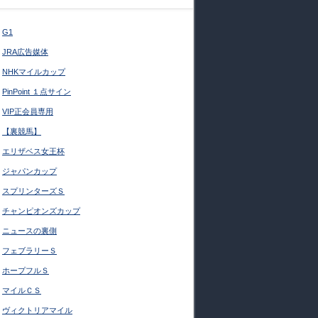
G1
JRA広告媒体
NHKマイルカップ
PinPoint １点サイン
VIP正会員専用
【裏競馬】
エリザベス女王杯
ジャパンカップ
スプリンターズＳ
チャンピオンズカップ
ニュースの裏側
フェブラリーＳ
ホープフルＳ
マイルＣＳ
ヴィクトリアマイル