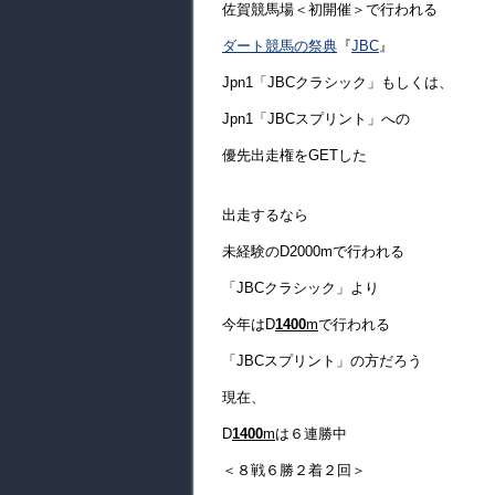
佐賀競馬場＜初開催＞で行われる
ダート競馬の祭典
『
JBC
』
Jpn1「JBCクラシック」もしくは、
Jpn1「JBCスプリント」への
優先出走権をGETした
出走するなら
未経験のD2000mで行われる
「JBCクラシック」より
今年はD
1400
m
で行われる
「JBCスプリント」の方だろう
現在、
D
1400
m
は６連勝中
＜８戦６勝２着２回＞