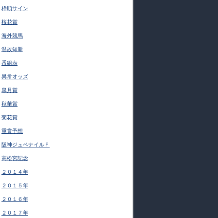
枠順サイン
桜花賞
海外競馬
温故知新
番組表
異常オッズ
皐月賞
秋華賞
菊花賞
重賞予想
阪神ジュベナイルＦ
高松宮記念
２０１４年
２０１５年
２０１６年
２０１７年