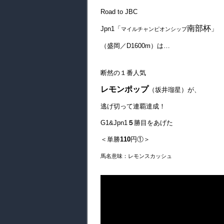
Road to JBC
南部杯
Jpn1「
」
マイルチャンピオンシップ
（盛岡／D1600m）は…
断然の１番人気
レモンポップ
（坂井瑠星）が、
逃げ切って連覇達成！
G1&Jpn1
５
勝目をあげた
＜単勝
110
円①＞
馬名意味：レモンスカッシュ