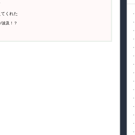
へ
えてくれた
が波及！？