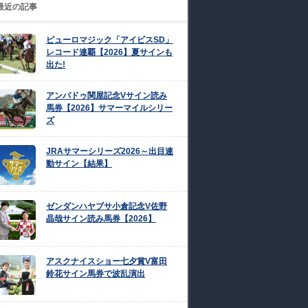
最近の記事
ピューロマジック「アイビスSD」
レコード連覇【2026】夏サインも
出た!
アンパドゥ関屋記念Vサイン読み
馬券【2026】サマーマイルシリー
ズ
JRAサマーシリーズ2026～出目連
動サイン【結果】
ゼンダンハヤブサ小倉記念V佐野
晶哉サイン読み馬券【2026】
アスクナイスショー七夕賞V富田
鈴花サイン馬券で波乱演出