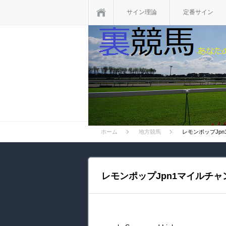
ホーム
サイン理論
定番サイン
ホーム
地方競馬
レモンポップJp
レモンポップJpn1マイルチ