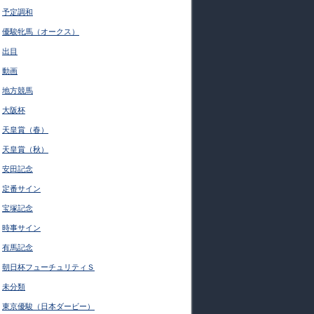
予定調和
優駿牝馬（オークス）
出目
動画
地方競馬
大阪杯
天皇賞（春）
天皇賞（秋）
安田記念
定番サイン
宝塚記念
時事サイン
有馬記念
朝日杯フューチュリティＳ
未分類
東京優駿（日本ダービー）