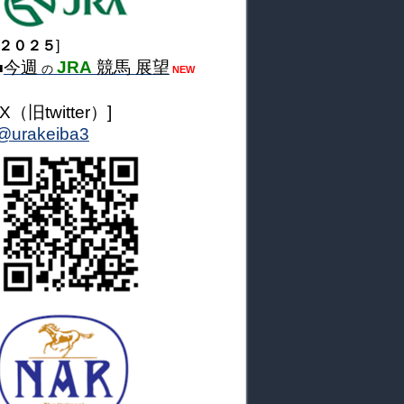
２０２５
]
今週
JRA
競馬 展望
■
の
NEW
[X（旧twitter）]
@urakeiba3