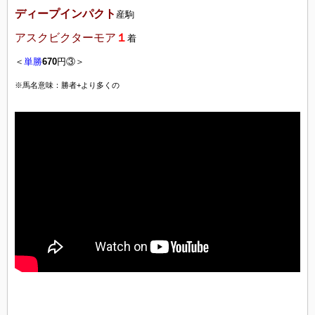
ディープインパクト
産駒
アスクビクターモア
１
着
＜
単勝
670
円③＞
※馬名意味：勝者+より多くの