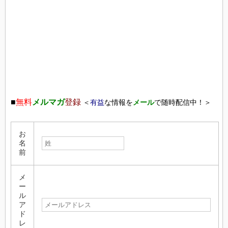
■
無料
メルマガ
登録
＜
有益
な情報を
メール
で随時配信中！＞
お
名
前
メ
ー
ル
ア
ド
レ