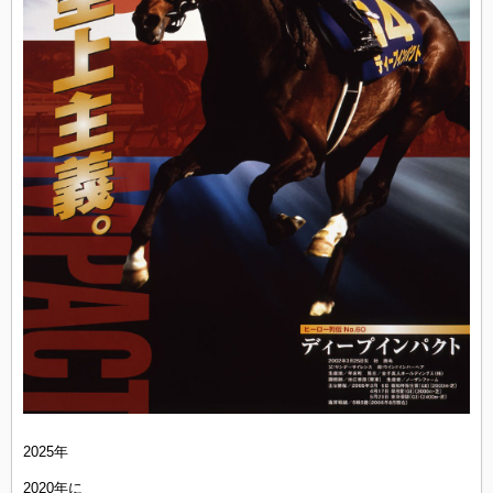
2025年
2020年に