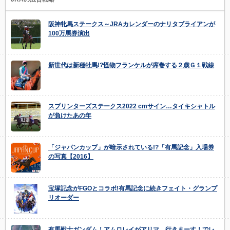
阪神牝馬ステークス～JRAカレンダーのナリタブライアンが
100万馬券演出
新世代は新種牡馬!?怪物フランケルが席巻する２歳Ｇ１戦線
スプリンターズステークス2022 cmサイン…タイキシャトル
が負けたあの年
「ジャパンカップ」が暗示されている!?「有馬記念」入場券
の写真【2016】
宝塚記念がFGOとコラボ!有馬記念に続きフェイト・グランプ
リオーダー
有馬戦士ガンダム！アムロレイがアリマ、行きまーす！でレ