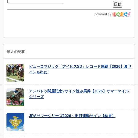
powered by
最近の記事
ピューロマジック「アイビスSD」レコード連覇【2026】夏サ
インも出た!
アンパドゥ関屋記念Vサイン読み馬券【2026】サマーマイル
シリーズ
JRAサマーシリーズ2026～出目連動サイン【結果】