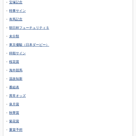
宝塚記念
時事サイン
有馬記念
朝日杯フューチュリティＳ
未分類
東京優駿（日本ダービー）
枠順サイン
桜花賞
海外競馬
温故知新
番組表
異常オッズ
皐月賞
秋華賞
菊花賞
重賞予想