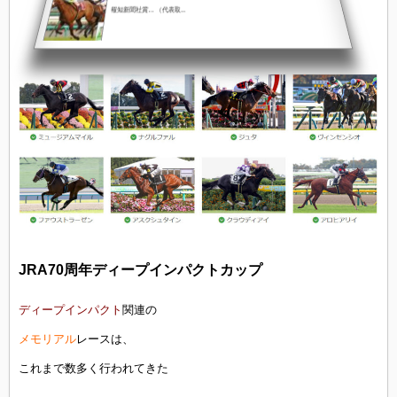
報知新聞社賞… （代表取...
JRA70周年ディープインパクトカップ
ディープインパクト
関連の
メモリアル
レースは、
これまで数多く行われてきた