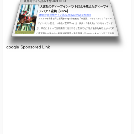
裏競馬サイン読み予想
2024.03.04
大波乱のディープインパクト記念を教えたディープイ
ンパクト産駒【2024】
https://jra競馬サイン読み.com/archives/21886
２０２４年本番と同じ新馬齢57kgで行われた「皐月賞」トライアルＧ２「ディー
プインパクト記念」（中山／芝2000m）は…伏兵（６番人気）コスモキュランダ
が、早めにまくって先頭集団に進出すると直線でも力強く急坂を駆け上がって初
の重賞勝ちを決めた＜単勝3490円⑥＞馬名意味：Kuranda＝オーストラリア北東
部の熱帯雨林（世界遺産）Ｍ・デムーロ騎手は、2024年スタートダッシュに失敗
して2月18日に初勝利ココ３週間で６勝目が今年初のJRA重賞制覇！※2/29 Jpn3
google Sponsored Link
「かきつばた記念」優勝2007年から１８年連続のＪＲＡ重賞制覇！※記録は武
豊...