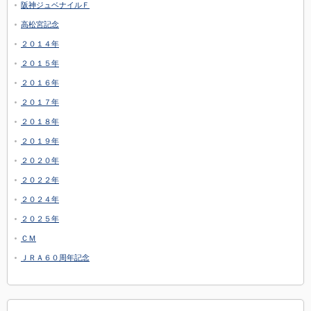
阪神ジュベナイルＦ
高松宮記念
２０１４年
２０１５年
２０１６年
２０１７年
２０１８年
２０１９年
２０２０年
２０２２年
２０２４年
２０２５年
ＣＭ
ＪＲＡ６０周年記念