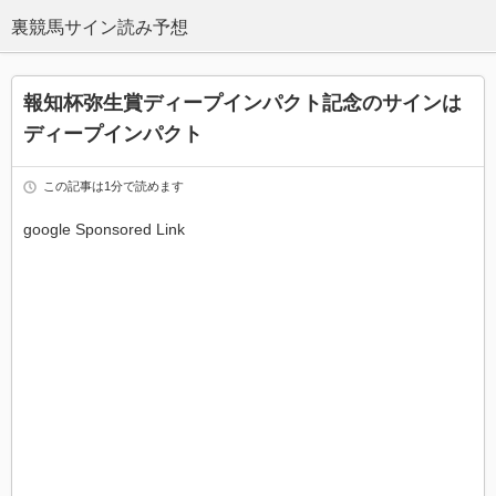
報知杯弥生賞ディープインパクト記念のサインは
ディープインパクト
この記事は1分で読めます
google Sponsored Link