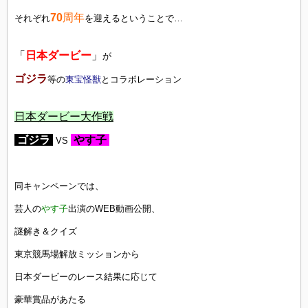
70
周年
それぞれ
を迎えるということで…
「
日本ダービー
」
が
ゴジラ
等の
東宝怪獣
とコラボレーション
日本ダービー大作戦
ゴジラ
やす子
VS
同キャンペーンでは、
芸人の
やす子
出演のWEB動画公開、
謎解き＆クイズ
東京競馬場解放ミッションから
日本ダービーのレース結果に応じて
豪華賞品があたる