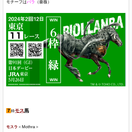
モチーフは
バラ
（薔薇）
７
モス
馬
枠
＜Mothra＞
モスラ