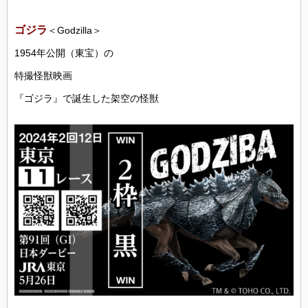
ゴジラ
＜Godzilla＞
1954年公開（東宝）の
特撮怪獣映画
『ゴジラ』で誕生した架空の怪獣