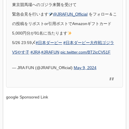
東京競馬場へのゴジラ来襲を受けて
緊急会見を行います
@JRAFUN_Official
をフォロー＆こ
の投稿をリポストor引用ポストでAmazonギフトカード
5,000円分が91名に当たります
5/26 23:59〆
#日本ダービー
#日本ダービー大作戦ゴジラ
VSやす子
#JRA
#JRAFUN
pic.twitter.com/BT2icCV51F
— JRA FUN (@JRAFUN_Official)
May 9, 2024
google Sponsored Link