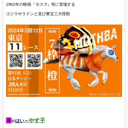
1961年の映画『
モスラ
』等に登場する
ゴジラやラドンと並び東宝三大怪獣
８
やす子
はい～
枠