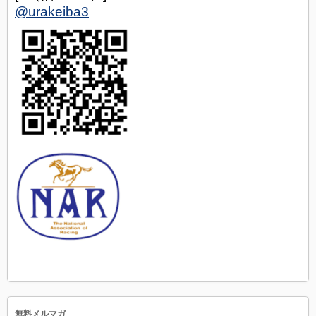
@urakeiba3
無料メルマガ