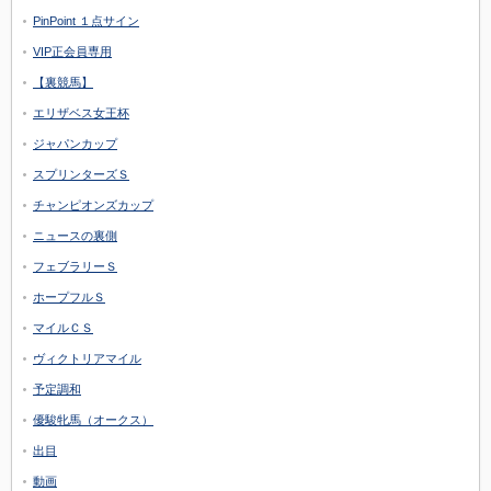
PinPoint １点サイン
VIP正会員専用
【裏競馬】
エリザベス女王杯
ジャパンカップ
スプリンターズＳ
チャンピオンズカップ
ニュースの裏側
フェブラリーＳ
ホープフルＳ
マイルＣＳ
ヴィクトリアマイル
予定調和
優駿牝馬（オークス）
出目
動画