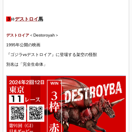
３
デストロイ
馬
枠
＜Destoroyah＞
デストロイア
1995年公開の映画
『ゴジラvsデストロイア』に登場する架空の怪獣
別名は「完全生命体」