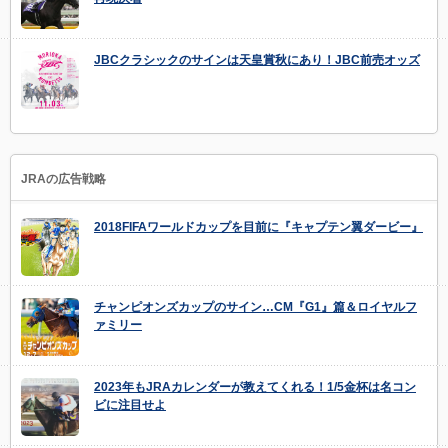
JBCクラシックのサインは天皇賞秋にあり！JBC前売オッズ
JRAの広告戦略
2018FIFAワールドカップを目前に『キャプテン翼ダービー』
チャンピオンズカップのサイン…CM『G1』篇＆ロイヤルフ
ァミリー
2023年もJRAカレンダーが教えてくれる！1/5金杯は名コン
ビに注目せよ