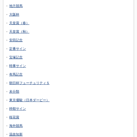
地方競馬
大阪杯
天皇賞（春）
天皇賞（秋）
安田記念
定番サイン
宝塚記念
時事サイン
有馬記念
朝日杯フューチュリティＳ
未分類
東京優駿（日本ダービー）
枠順サイン
桜花賞
海外競馬
温故知新