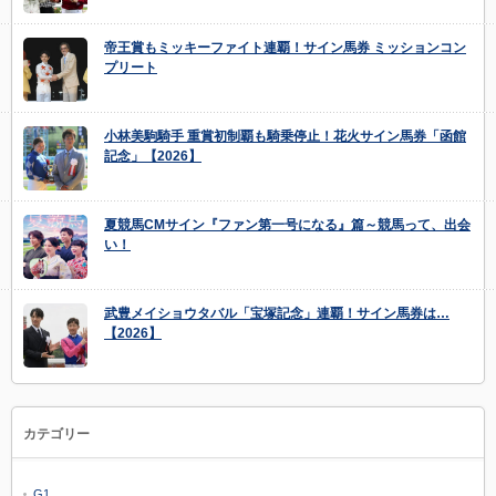
帝王賞もミッキーファイト連覇！サイン馬券 ミッションコン
プリート
小林美駒騎手 重賞初制覇も騎乗停止！花火サイン馬券「函館
記念」【2026】
夏競馬CMサイン『ファン第一号になる』篇～競馬って、出会
い！
武豊メイショウタバル「宝塚記念」連覇！サイン馬券は…
【2026】
カテゴリー
G1