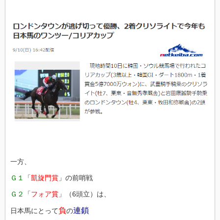
一方、
Ｇ１
「
凱旋門賞
」の前哨戦
Ｇ２
「
フォア賞
」（6頭立）は、
負
連鎖
日本馬にとって
の