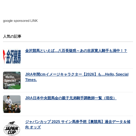
google sponsored LINK
人気の記事
金沢競馬といえば…八百長疑惑～あの吉原寛人騎手も渦中！？
JRA年間cmイメージキャラクター【2026】も…Hello, Special
Times.
JRA日本中央競馬会の親子兄弟騎手調教師一覧（現役）
ジャパンカップ 2025 サイン馬券予想【裏競馬】過去データ＆傾
向 オッズ