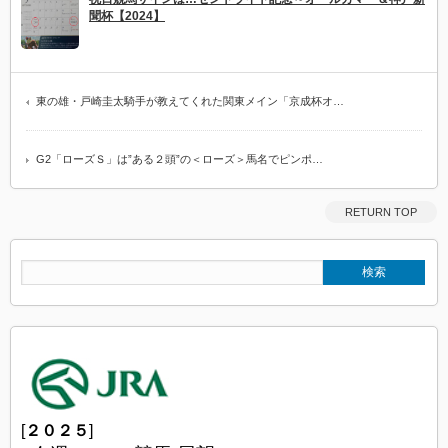
聞杯【2024】
東の雄・戸崎圭太騎手が教えてくれた関東メイン「京成杯オ…
G2「ローズＳ」は”ある２頭”の＜ローズ＞馬名でピンポ…
RETURN TOP
[
２０２５
]