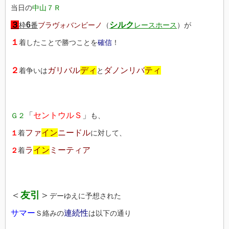
当日の
中山７Ｒ
３
6
シルク
枠
番
ブラヴォバンビーノ
（
レースホース
）が
１
着したことで勝つことを
確信
！
２
ガリバル
ディ
ダノンリバ
ティ
着争いは
と
「
セントウルＳ
」
Ｇ２
も、
ファ
イン
ニードル
１
着
に対して、
ラ
イン
ミーティア
２
着
＜
友引
＞
デーゆえに予想された
サマー
連続性
Ｓ絡みの
は以下の通り