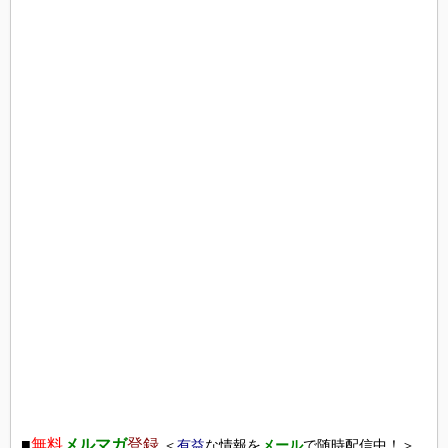
■
無料
メルマガ
登録
＜
有益
な情報を
メール
で随時配信中！＞