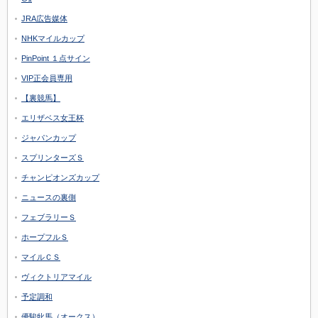
JRA広告媒体
NHKマイルカップ
PinPoint １点サイン
VIP正会員専用
【裏競馬】
エリザベス女王杯
ジャパンカップ
スプリンターズＳ
チャンピオンズカップ
ニュースの裏側
フェブラリーＳ
ホープフルＳ
マイルＣＳ
ヴィクトリアマイル
予定調和
優駿牝馬（オークス）