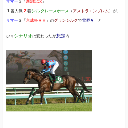
サマー
Ｓ「
新潟記念
」
１
２
シルク
番人気
着
レースホース
（
アストラエンブレム
）が、
サマー
Ｓ「
京成杯ＡＨ
」の
グランシルク
で
雪辱
Ｖ
！と
シナリオ
想定
少々
は変わったが
内