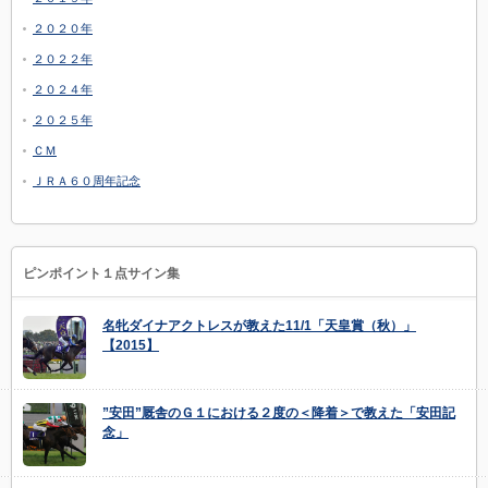
２０２０年
２０２２年
２０２４年
２０２５年
ＣＭ
ＪＲＡ６０周年記念
ピンポイント１点サイン集
名牝ダイナアクトレスが教えた11/1「天皇賞（秋）」
【2015】
”安田”厩舎のＧ１における２度の＜降着＞で教えた「安田記
念」