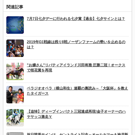
関連記事
7月7日七夕デーに行われる七夕賞【過去】七夕サインとは？
2019年G1戦線は残り8戦ノーザンファームの勢いを止めるの
は？
”お嬢さん”リバティアイランド川田将雅 圧勝二冠！オークス
で桜花賞を再現
ベラジオオペラ（横山和生）連覇の裏読み～「大阪杯」を教え
たタイガース
【追悼】ディープインパクト三冠達成再現!金子オーナーのハ
ヤヤッコ激走Ｖ
祝日競馬サインは…セントライト記念～オールカマー＆神戸新