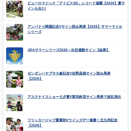
ピューロマジック「アイビスSD」レコード連覇【2026】夏サ
インも出た!
アンパドゥ関屋記念Vサイン読み馬券【2026】サマーマイル
シリーズ
JRAサマーシリーズ2026～出目連動サイン【結果】
ゼンダンハヤブサ小倉記念V佐野晶哉サイン読み馬券
【2026】
アスクナイスショー七夕賞V富田鈴花サイン馬券で波乱演出
フリッカージャブ重賞初Vウインズデー連勝！北九州記念
【2026】