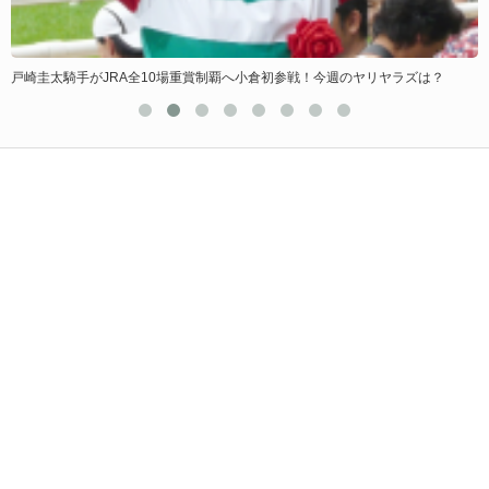
戸崎圭太騎手がJRA全10場重賞制覇へ小倉初参戦！今週のヤリヤラズは？