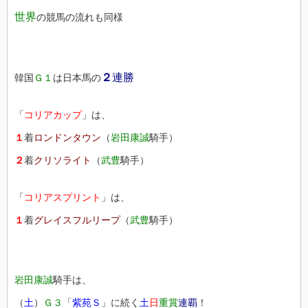
世界
の競馬の流れも同様
２
連勝
韓国
Ｇ１
は日本馬の
「
コリアカップ
」は、
１
着
ロンドンタウン
（
岩田康誠
騎手）
２
着
クリソライト
（
武豊
騎手）
「
コリアスプリント
」は、
１
着
グレイスフルリープ
（
武豊
騎手）
岩田康誠
騎手は、
（
土
）
Ｇ３
「
紫苑Ｓ
」に続く
土
日
重賞
連覇
！