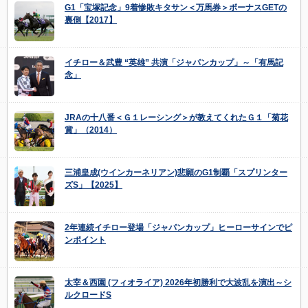
G1「宝塚記念」9着惨敗キタサン＜万馬券＞ボーナスGETの
裏側【2017】
イチロー＆武豊 “英雄” 共演「ジャパンカップ」～「有馬記
念」
JRAの十八番＜Ｇ１レーシング＞が教えてくれたＧ１「菊花
賞」（2014）
三浦皇成(ウインカーネリアン)悲願のG1制覇「スプリンター
ズS」【2025】
2年連続イチロー登場「ジャパンカップ」ヒーローサインでピ
ンポイント
太宰＆西園 (フィオライア) 2026年初勝利で大波乱を演出～シ
ルクロードS