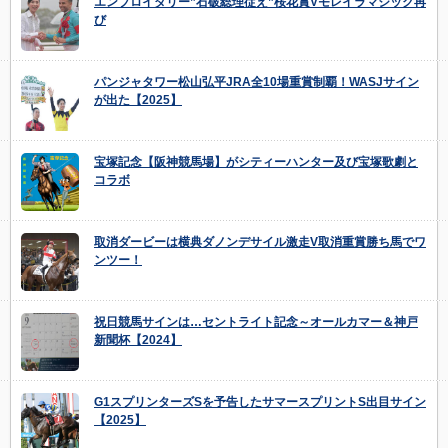
エンブロイダリー”石破総理従え”桜花賞Vモレイラマジック再
び
パンジャタワー松山弘平JRA全10場重賞制覇！WASJサイン
が出た【2025】
宝塚記念【阪神競馬場】がシティーハンター及び宝塚歌劇と
コラボ
取消ダービーは横典ダノンデサイル激走V取消重賞勝ち馬でワ
ンツー！
祝日競馬サインは…セントライト記念～オールカマー＆神戸
新聞杯【2024】
G1スプリンターズSを予告したサマースプリントS出目サイン
【2025】