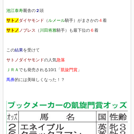
池江泰寿
厩舎の
頭
２
サトノ
ダイヤモンド
（
ルメール
騎手）がまさかの
４
着
サトノ
ノブレス
（
川田将雅
騎手）も最下位の
６
着
この
結果
を受けて
サトノダイヤモンド
の人気
急落
ＪＲＡ
でも発売される10/1「
凱旋門賞
」
馬券
的には美味しくなった！？