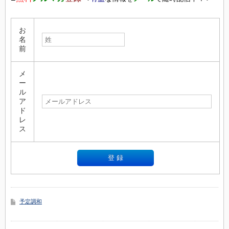
お
名
前
メ
ー
ル
ア
ド
レ
ス
予定調和