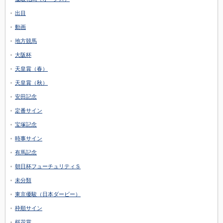
出目
動画
地方競馬
大阪杯
天皇賞（春）
天皇賞（秋）
安田記念
定番サイン
宝塚記念
時事サイン
有馬記念
朝日杯フューチュリティＳ
未分類
東京優駿（日本ダービー）
枠順サイン
桜花賞