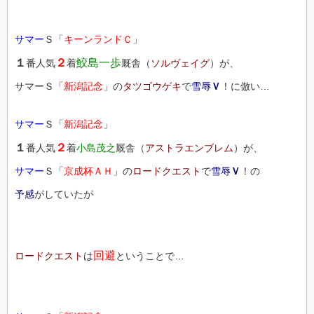
サマー
Ｓ「
キーンランドＣ
」
１
２
鮫島一歩
番人気
着
厩舎（
ソルヴェイグ
）が、
サマーＳ「
新潟記念
」の
タツゴウゲキ
で
雪辱
Ｖ
！に倣い…
サマー
Ｓ「
新潟記念
」
１
２
番人気
着
小島茂之
厩舎（
アストラエンブレム
）が、
サマー
Ｓ「
京成杯ＡＨ
」の
ロードクエスト
で
雪辱
Ｖ
！の
予感
がしていたが
回避
ロードクエスト
は
ということで…