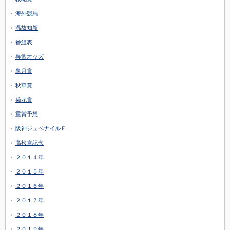
海外競馬
温故知新
番組表
異常オッズ
皐月賞
秋華賞
菊花賞
重賞予想
阪神ジュベナイルＦ
高松宮記念
２０１４年
２０１５年
２０１６年
２０１７年
２０１８年
２０１９年