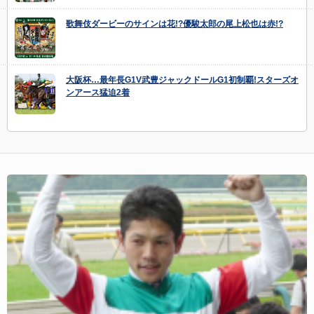
歌舞伎ダービーのサインは花!?優駿太郎の尾上松也は赤!?
大阪杯…最年長G1V武豊ジャックドールG1初制覇!スターズオ
ンアース猛迫2着