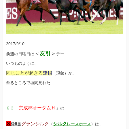
2017/9/10
＜
友引
＞
前週の日曜日は
デー
いつものように、
同じことが起きる
連鎖
（現象）が、
至るところで垣間見れた
「
京成杯オータムＨ
」
Ｇ３
の
３
6
グランシルク
シルク
枠
番
（
レースホース
）は、