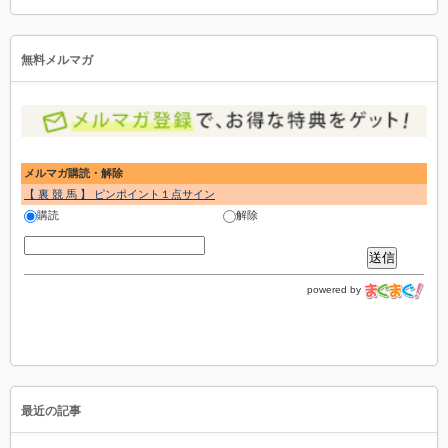
無料メルマガ
メルマガ購読・解除
【 裏 競 馬 】 ピンポイント１点サイン
購読
解除
powered by
最近の記事