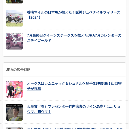
香港マイルの日本馬が教えた！阪神ジュベナイルフィリーズ
【2024】
7月最終日クイーンステークスを教えたJRA7月カレンダーの
ステイゴールド
JRAの広告戦略
オークスはカムニャック＆シュタルケ騎手G1初制覇！山口智
子が祝福
天皇賞（春）プレゼンター竹内涼真のサイン馬券とは…リョ
ウマ、初ウマ！