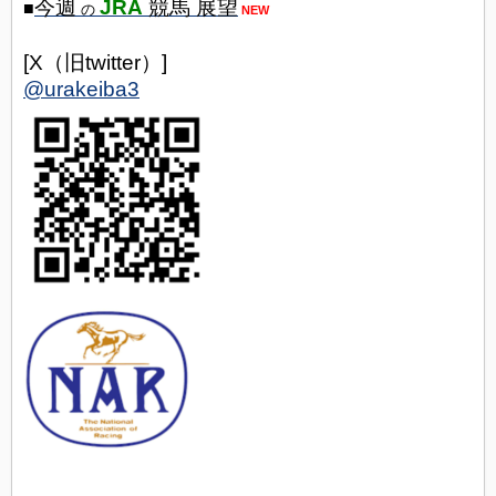
今週
JRA
競馬 展望
■
の
NEW
[X（旧twitter）]
@urakeiba3