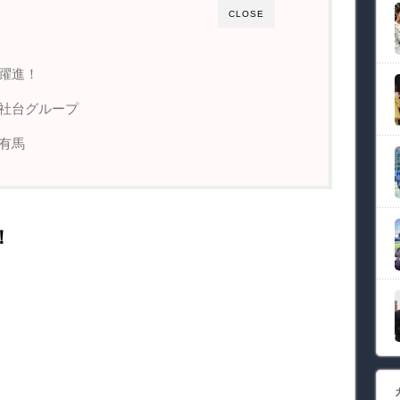
CLOSE
躍進！
社台グループ
有馬
！