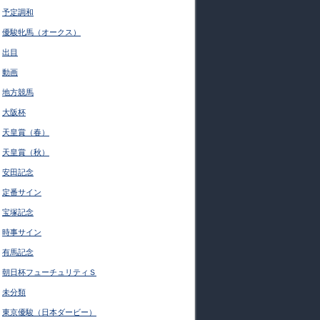
予定調和
優駿牝馬（オークス）
出目
動画
地方競馬
大阪杯
天皇賞（春）
天皇賞（秋）
安田記念
定番サイン
宝塚記念
時事サイン
有馬記念
朝日杯フューチュリティＳ
未分類
東京優駿（日本ダービー）