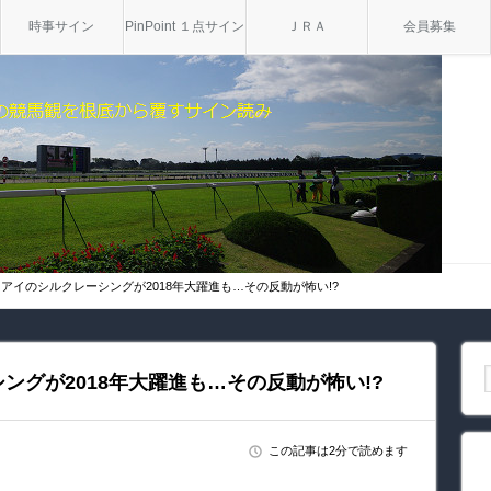
時事サイン
PinPoint １点サイン
ＪＲＡ
会員募集
アイのシルクレーシングが2018年大躍進も…その反動が怖い!?
ングが2018年大躍進も…その反動が怖い!?
この記事は2分で読めます