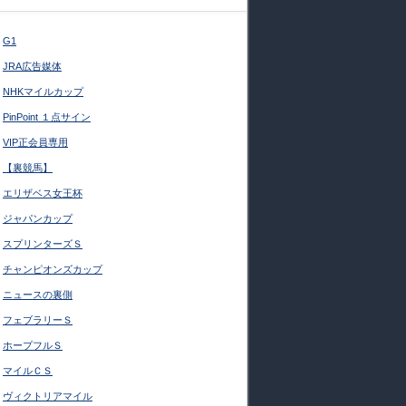
G1
JRA広告媒体
NHKマイルカップ
PinPoint １点サイン
VIP正会員専用
【裏競馬】
エリザベス女王杯
ジャパンカップ
スプリンターズＳ
チャンピオンズカップ
ニュースの裏側
フェブラリーＳ
ホープフルＳ
マイルＣＳ
ヴィクトリアマイル