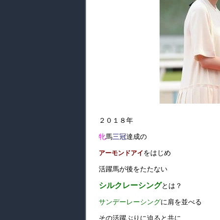
２０１８年
牝
馬
三冠
達成の
をはじめ
アーモンドアイ
活躍馬が後をたたない
シルクレーシング
とは？
サンデーレーシング
に肩を並べる
その活躍ぶりに迫ると共に