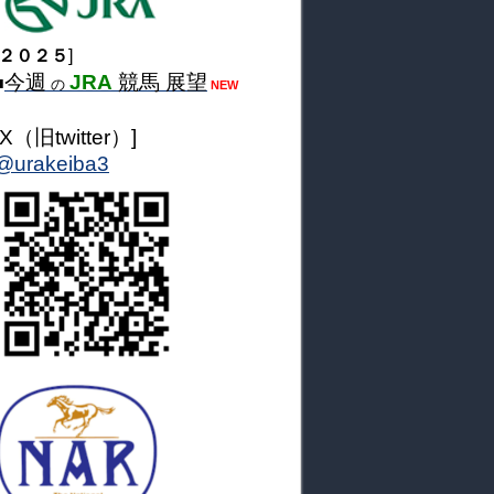
２０２５
]
今週
JRA
競馬 展望
■
の
NEW
[X（旧twitter）]
@urakeiba3