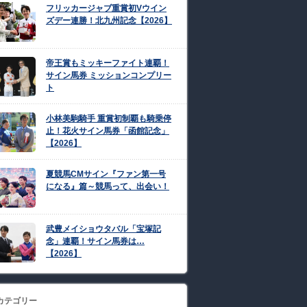
フリッカージャブ重賞初Vウイン
ズデー連勝！北九州記念【2026】
帝王賞もミッキーファイト連覇！
サイン馬券 ミッションコンプリー
ト
小林美駒騎手 重賞初制覇も騎乗停
止！花火サイン馬券「函館記念」
【2026】
夏競馬CMサイン『ファン第一号
になる』篇～競馬って、出会い！
武豊メイショウタバル「宝塚記
念」連覇！サイン馬券は…
【2026】
カテゴリー