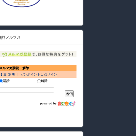
無料メルマガ
メルマガ購読・解除
【 裏 競 馬 】 ピンポイント１点サイン
購読
解除
powered by