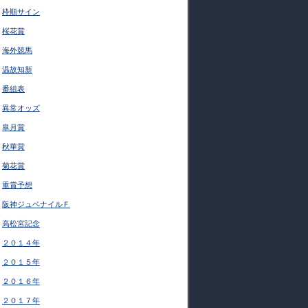
枠順サイン
桜花賞
海外競馬
温故知新
番組表
異常オッズ
皐月賞
秋華賞
菊花賞
重賞予想
阪神ジュベナイルＦ
高松宮記念
２０１４年
２０１５年
２０１６年
２０１７年