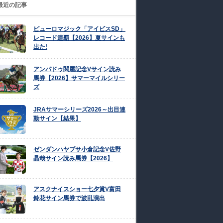
最近の記事
ピューロマジック「アイビスSD」
レコード連覇【2026】夏サインも
出た!
アンパドゥ関屋記念Vサイン読み
馬券【2026】サマーマイルシリー
ズ
JRAサマーシリーズ2026～出目連
動サイン【結果】
ゼンダンハヤブサ小倉記念V佐野
晶哉サイン読み馬券【2026】
アスクナイスショー七夕賞V富田
鈴花サイン馬券で波乱演出