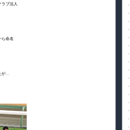
クラブ法人
から命名
たが…