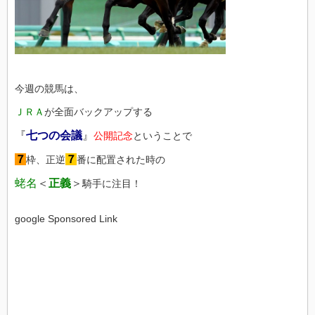
今週の競馬は、
ＪＲＡ
が全面バックアップする
『
七つの会議
』
公開記念
ということで
７
７
枠、正逆
番に配置された時の
蛯名
＜
正義
＞
騎手に注目！
google Sponsored Link