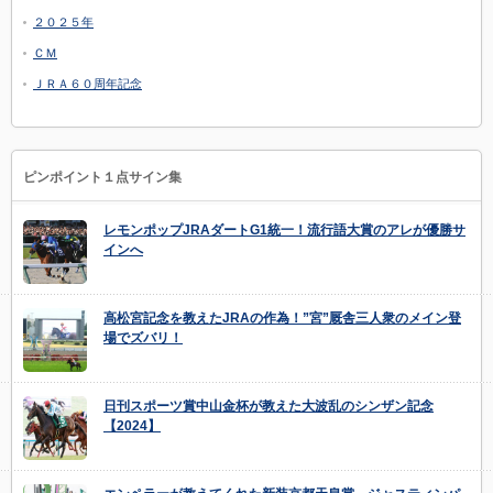
２０２５年
ＣＭ
ＪＲＡ６０周年記念
ピンポイント１点サイン集
レモンポップJRAダートG1統一！流行語大賞のアレが優勝サ
インへ
高松宮記念を教えたJRAの作為！”宮”厩舎三人衆のメイン登
場でズバリ！
日刊スポーツ賞中山金杯が教えた大波乱のシンザン記念
【2024】