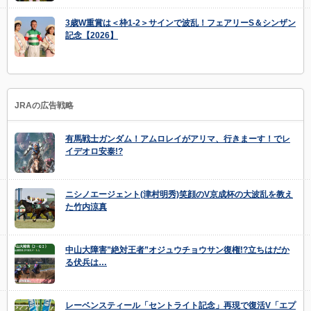
3歳W重賞は＜枠1-2＞サインで波乱！フェアリーS＆シンザン
記念【2026】
JRAの広告戦略
有馬戦士ガンダム！アムロレイがアリマ、行きまーす！でレ
イデオロ安泰!?
ニシノエージェント(津村明秀)笑顔のV京成杯の大波乱を教え
た竹内涼真
中山大障害”絶対王者”オジュウチョウサン復権!?立ちはだか
る伏兵は…
レーベンスティール「セントライト記念」再現で復活V「エプ