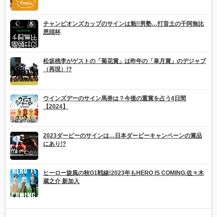
チャンピオンズカップのサインは魁!!男塾…打音土の千阿無比
恩頭杯
松坂桃李がゲストの「菊花賞」は昨年の「皐月賞」のデジャブ
（再現）!?
ウインズデーのサイン馬券は？今後の重賞を占う4日間
【2024】
2023ダービーのサインは…日本ダービーキャンペーンの賞品
にあり!?
ヒーロー旋風の秋G1戦線!2023年もHERO IS COMING.佐々木
蔵之介 新加入