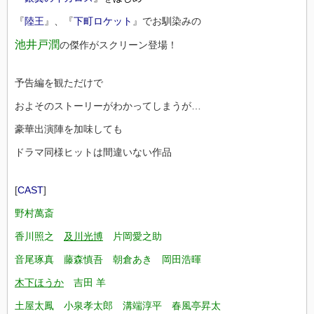
『
陸王
』、『
下町ロケット
』でお馴染みの
池井戸潤
の傑作がスクリーン登場！
予告編を観ただけで
およそのストーリーがわかってしまうが…
豪華出演陣を加味しても
ドラマ同様ヒットは間違いない作品
[
CAST
]
野村萬斎
香川照之
及川光博
片岡愛之助
音尾琢真 藤森慎吾 朝倉あき 岡田浩暉
木下ほうか
吉田 羊
土屋太鳳 小泉孝太郎 溝端淳平 春風亭昇太