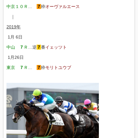
中京１０Ｒ
…
７
枠
オーヴァルエース
｜
2019年
1月 6日
中山
７
Ｒ
…逆
７
番
イェッツト
1月26日
東京
７
Ｒ
…
７
枠
モリトユウブ