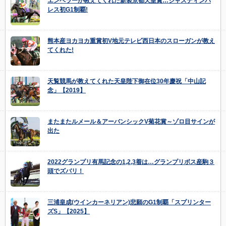
エンペラーが教えてくれた新装京都天皇賞…ジャスティンパ
レス初G1制覇!
熊本産ヨカヨカ重賞初V地元テレビ西日本のスローガンが教え
てくれた!
天覧競馬が教えてくれた天皇陛下御在位30年慶祝「中山記
念」【2019】
またまたルメール＆アーバンシックV菊花賞～ゾロ目サインが
出た
2022グランプリ有馬記念の1,2,3着は…グランプリボス産駒３
頭でズバリ！
三浦皇成(ウインカーネリアン)悲願のG1制覇「スプリンター
ズS」【2025】