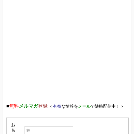
■
無料
メルマガ
登録
＜
有益
な情報を
メール
で随時配信中！＞
お
名