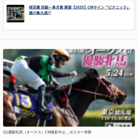
桜花賞 回顧～皐月賞 展望【2025】CMサイン『ピクニック』
篇の集大成!?
G1優駿牝馬（オークス）CM撮影中止…ポスター考察