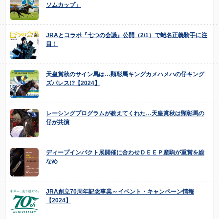
ソムカップ」
JRAとコラボ『七つの会議』公開（2/1）で蛯名正義騎手に注
目！
天皇賞秋のサイン馬は…顕彰馬キングカメハメハの仔キング
ズパレス!?【2024】
レーシングプログラムが教えてくれた…天皇賞秋は顕彰馬の
仔が共演
ディープインパクト展開催に合わせＤＥＥＰ産駒が重賞を総
なめ
JRA創立70周年記念事業～イベント・キャンペーン情報
【2024】