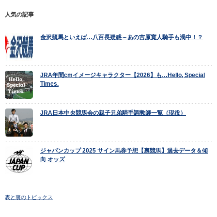
人気の記事
金沢競馬といえば…八百長疑惑～あの吉原寛人騎手も渦中！？
JRA年間cmイメージキャラクター【2026】も…Hello, Special
Times.
JRA日本中央競馬会の親子兄弟騎手調教師一覧（現役）
ジャパンカップ 2025 サイン馬券予想【裏競馬】過去データ＆傾
向 オッズ
表と裏のトピックス