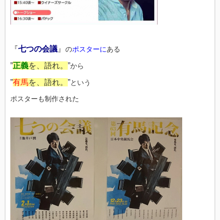
『
七つの会議
』
の
ポスターに
ある
”
正義
を、語れ。
”
から
”
有馬
を、語れ。
”
という
ポスターも制作された