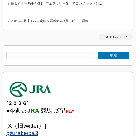
藤田菜七子騎手がG1「フェブラリーＳ」でコパノキッキン…
2019年2月末JRA＜定年＞調教師＆3月デビュー調教…
RETURN TOP
[
２０２６
]
今週
JRA
競馬 展望
■
の
NEW
[X（旧twitter）]
@urakeiba3