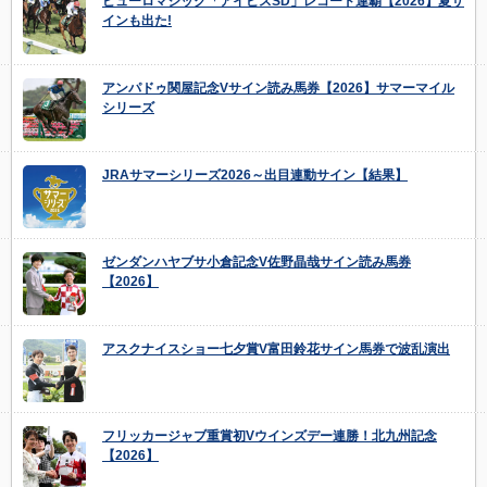
ピューロマジック「アイビスSD」レコード連覇【2026】夏サ
インも出た!
アンパドゥ関屋記念Vサイン読み馬券【2026】サマーマイル
シリーズ
JRAサマーシリーズ2026～出目連動サイン【結果】
ゼンダンハヤブサ小倉記念V佐野晶哉サイン読み馬券
【2026】
アスクナイスショー七夕賞V富田鈴花サイン馬券で波乱演出
フリッカージャブ重賞初Vウインズデー連勝！北九州記念
【2026】