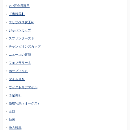
VIP正会員専用
【裏競馬】
エリザベス女王杯
ジャパンカップ
スプリンターズＳ
チャンピオンズカップ
ニュースの裏側
フェブラリーＳ
ホープフルＳ
マイルＣＳ
ヴィクトリアマイル
予定調和
優駿牝馬（オークス）
出目
動画
地方競馬