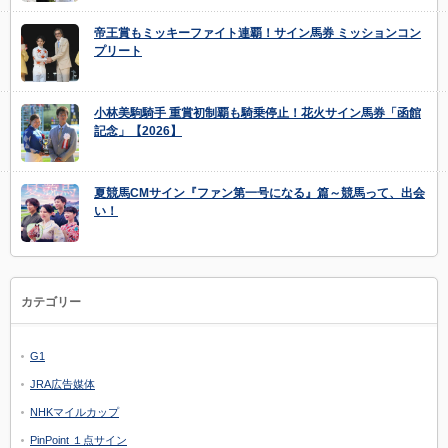
帝王賞もミッキーファイト連覇！サイン馬券 ミッションコン
プリート
小林美駒騎手 重賞初制覇も騎乗停止！花火サイン馬券「函館
記念」【2026】
夏競馬CMサイン『ファン第一号になる』篇～競馬って、出会
い！
カテゴリー
G1
JRA広告媒体
NHKマイルカップ
PinPoint １点サイン