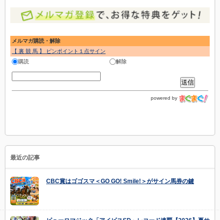
メルマガ購読・解除
【 裏 競 馬 】 ピンポイント１点サイン
購読
解除
powered by
最近の記事
CBC賞はゴゴスマ＜GO GO! Smile!＞がサイン馬券の鍵