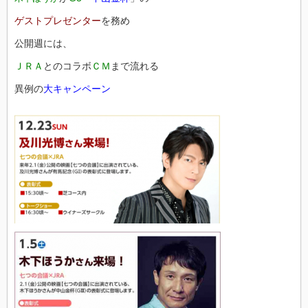
ゲストプレゼンター
を務め
公開週には、
ＪＲＡ
とのコラボ
ＣＭ
まで流れる
異例の
大キャンペーン