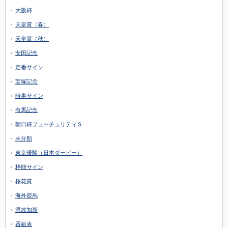
大阪杯
天皇賞（春）
天皇賞（秋）
安田記念
定番サイン
宝塚記念
時事サイン
有馬記念
朝日杯フューチュリティＳ
未分類
東京優駿（日本ダービー）
枠順サイン
桜花賞
海外競馬
温故知新
番組表