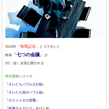
「
有馬記念
」
2018年
とコラボした
『
七つの会議
』
映画
が
2/1（金）全国公開される
半沢直樹
シリーズ
『
オレたちバブル入行組
』
『
オレたち花のバブル組
』
『
ロスジェネの逆襲
』
『
銀翼のイカロス
』をはじめ