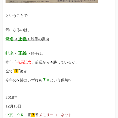
ということで
気になるのは、
蛯名
＜
正義
＞
騎手の動向
蛯名
＜
正義
＞
騎手は、
昨年「
有馬記念
」前週から
勝しているが、
４
”
７
”
全て
絡み
７
今年の
勝はいずれも
という偶然!?
２
Ｒ
2018年
12月15日
中京 ９Ｒ
…正
７
番
メモリーコロネット