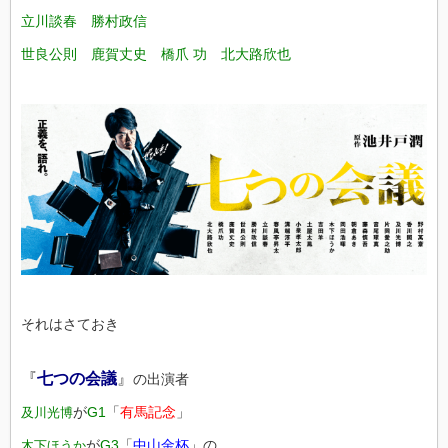
立川談春 勝村政信
世良公則 鹿賀丈史 橋爪 功 北大路欣也
それはさておき
『
七つの会議
』
の出演者
が
G1
「
有馬記念
」
及川光博
が
G3
「
中山金杯
」の
木下ほうか