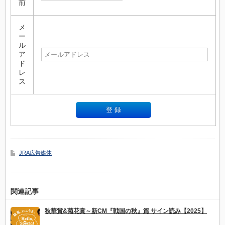
前
メ
ー
ル
ア
ド
レ
ス
JRA広告媒体
関連記事
秋華賞&菊花賞～新CM『戦国の秋』篇 サイン読み【2025】