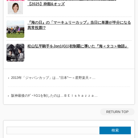
【2025】枠順&オッズ
『海の日』の「マーキュリーカップ」当日に単勝が半分になる
異常投票!?
松山弘平騎手をJpn1(G1)初制覇に導いた『海＜タコ＞物語』
2013年「ジャパンカップ」は…”日本”一＜星野楽天＞…
阪神最後のﾀﾞｰﾄG1を制したのは…ＢＥｌｓｈａｚｚａ…
RETURN TOP