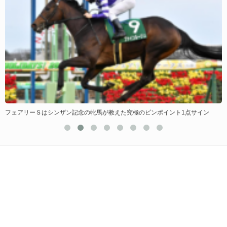
フェアリーＳはシンザン記念の牝馬が教えた究極のピンポイント1点サイン