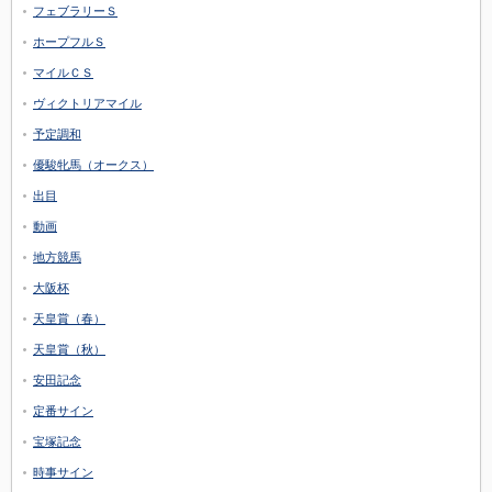
フェブラリーＳ
ホープフルＳ
マイルＣＳ
ヴィクトリアマイル
予定調和
優駿牝馬（オークス）
出目
動画
地方競馬
大阪杯
天皇賞（春）
天皇賞（秋）
安田記念
定番サイン
宝塚記念
時事サイン