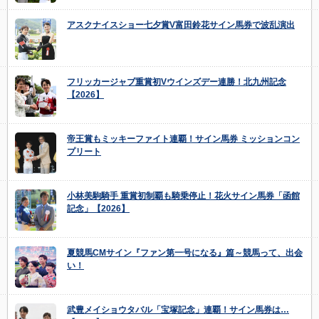
アスクナイスショー七夕賞V富田鈴花サイン馬券で波乱演出
フリッカージャブ重賞初Vウインズデー連勝！北九州記念
【2026】
帝王賞もミッキーファイト連覇！サイン馬券 ミッションコン
プリート
小林美駒騎手 重賞初制覇も騎乗停止！花火サイン馬券「函館
記念」【2026】
夏競馬CMサイン『ファン第一号になる』篇～競馬って、出会
い！
武豊メイショウタバル「宝塚記念」連覇！サイン馬券は…