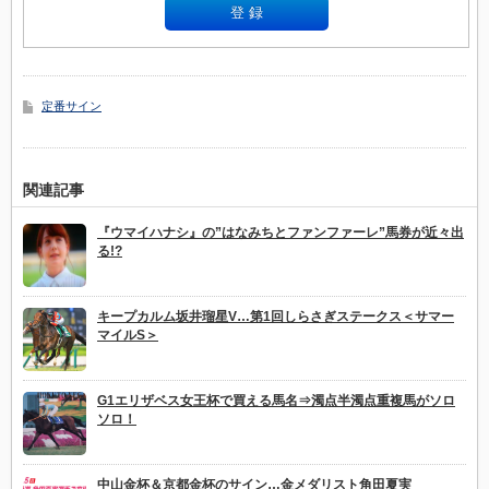
定番サイン
関連記事
『ウマイハナシ』の”はなみちとファンファーレ”馬券が近々出
る!?
キープカルム坂井瑠星V…第1回しらさぎステークス＜サマー
マイルS＞
G1エリザベス女王杯で買える馬名⇒濁点半濁点重複馬がソロ
ソロ！
中山金杯＆京都金杯のサイン…金メダリスト角田夏実