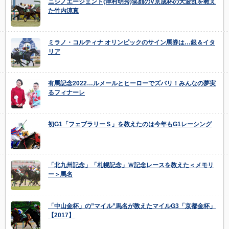
ニシノエージェント(津村明秀)笑顔のV京成杯の大波乱を教え
た竹内涼真
ミラノ・コルティナ オリンピックのサイン馬券は…銀＆イタ
リア
有馬記念2022…ルメールとヒーローでズバリ！みんなの夢実
るフィナーレ
初G1「フェブラリーＳ」を教えたのは今年もG1レーシング
「北九州記念」「札幌記念」Ｗ記念レースを教えた＜メモリ
ー＞馬名
「中山金杯」の”マイル”馬名が教えたマイルG3「京都金杯」
【2017】