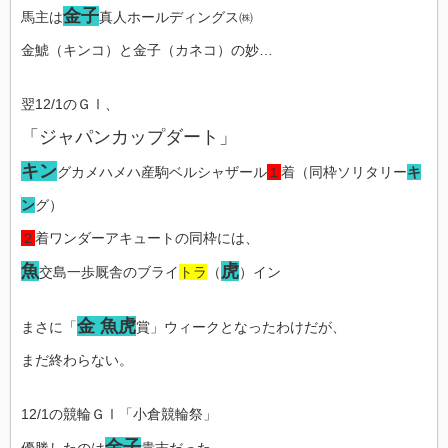
金子
馬主は
真人ホールディングス㈱
金鯱（キンコ）と金子（カネコ）の妙…
翌12/1のＧⅠ、
「ジャパンカップダート」
キン
グカメハメハ産駒ベルシャザール
１
着（同枠ソリタリー
キ
ン
グ）
２
着ワンダーアキュートの同枠には、
魚
虎
交島一歩厩舎のブライ
トラ
（
）イン
金 魚虎
まさに「
賞」ウィークとなったわけだが、
まだ終わらない。
12/1の競輪ＧⅠ「小倉競輪祭」
金子