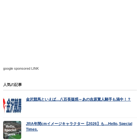
google sponsored LINK
人気の記事
金沢競馬といえば…八百長疑惑～あの吉原寛人騎手も渦中！？
JRA年間cmイメージキャラクター【2026】も…Hello, Special
Times.