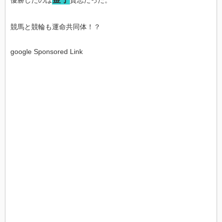
優勝したのは
貴志だった。
競馬と競輪も運命共同体！？
google Sponsored Link