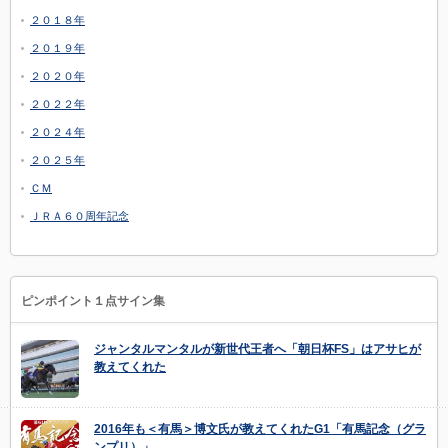
２０１８年
２０１９年
２０２０年
２０２２年
２０２４年
２０２５年
ＣＭ
ＪＲＡ６０周年記念
ピンポイント１点サイン集
ジャンタルマンタルが新世代王者へ「朝日杯FS」はアサヒが
教えてくれた
2016年も＜有馬＞博文氏が教えてくれたG1「有馬記念（グラ
ンプリ）」