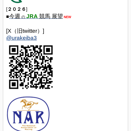
[
２０２６
]
今週
JRA
競馬 展望
■
の
NEW
[X（旧twitter）]
@urakeiba3