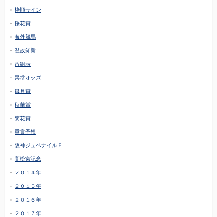
枠順サイン
桜花賞
海外競馬
温故知新
番組表
異常オッズ
皐月賞
秋華賞
菊花賞
重賞予想
阪神ジュベナイルＦ
高松宮記念
２０１４年
２０１５年
２０１６年
２０１７年