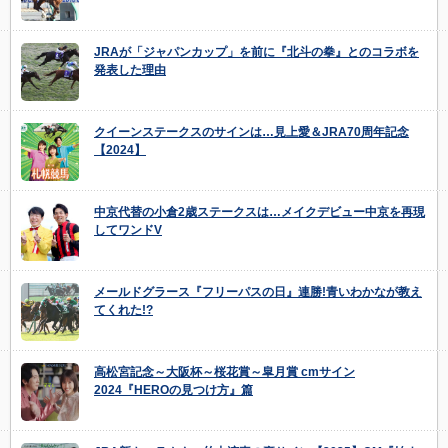
JRAが「ジャパンカップ」を前に『北斗の拳』とのコラボを
発表した理由
クイーンステークスのサインは…見上愛＆JRA70周年記念
【2024】
中京代替の小倉2歳ステークスは…メイクデビュー中京を再現
してワンドV
メールドグラース『フリーパスの日』連勝!青いわかなが教え
てくれた!?
高松宮記念～大阪杯～桜花賞～皐月賞 cmサイン
2024『HEROの見つけ方』篇