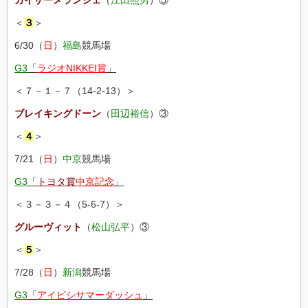
＜
３
＞
6/30（
日
）
福島
競馬場
G3
「
ラジオNIKKEI賞
」
＜７－１－７（14-2-13）＞
ブレイキングドーン
（
田辺裕信
）③
＜
４
＞
7/21（
日
）
中京
競馬場
G3
「
トヨタ賞
中京記念
」
＜３－３－４（5-6-7）＞
グルーヴィット
（
松山弘平
）③
＜
５
＞
7/28（
日
）
新潟
競馬場
G3
「
アイビシサマーダッシュ
」