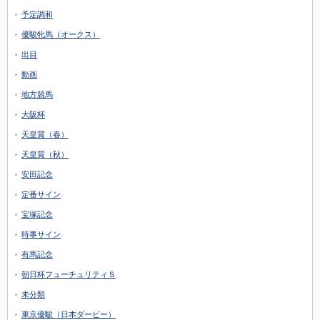
予定調和
優駿牝馬（オークス）
出目
動画
地方競馬
大阪杯
天皇賞（春）
天皇賞（秋）
安田記念
定番サイン
宝塚記念
時事サイン
有馬記念
朝日杯フューチュリティＳ
未分類
東京優駿（日本ダービー）