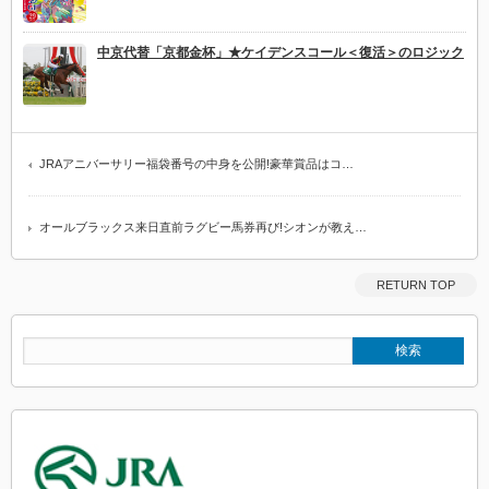
中京代替「京都金杯」★ケイデンスコール＜復活＞のロジック
JRAアニバーサリー福袋番号の中身を公開!豪華賞品はコ…
オールブラックス来日直前ラグビー馬券再び!シオンが教え…
RETURN TOP