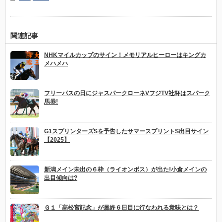
関連記事
NHKマイルカップのサイン！メモリアルヒーローはキングカ
メハメハ
フリーパスの日にジャスパークローネVフジTV社杯はスパーク
馬券!
G1スプリンターズSを予告したサマースプリントS出目サイン
【2025】
新潟メイン未出の６枠（ライオンボス）が出た!小倉メインの
出目傾向は?
Ｇ１「高松宮記念」が最終６日目に行なわれる意味とは？