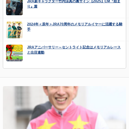
JRA新キャラクター竹内涼真の裏サイン【2025】CM『始ま
り』篇
2024年＜辰年＞JRA70周年のメモリアルイヤーに活躍する騎
手
JRAアニバーサリー～セントライト記念はメモリアルレース
と出目連動