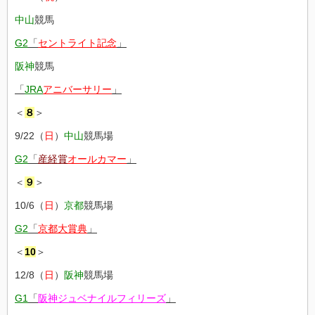
中山
競馬
G2
「
セントライト記念
」
阪神
競馬
「
JRA
アニバーサリー
」
＜
８
＞
9/22（
日
）
中山
競馬場
G2
「
産経賞
オールカマー
」
＜
９
＞
10/6（
日
）
京都
競馬場
G2
「
京都大賞典
」
＜
10
＞
12/8（
日
）
阪神
競馬場
G1
「
阪神ジュベナイルフィリーズ
」