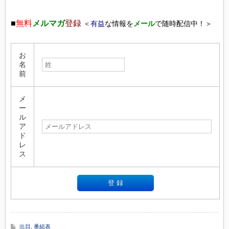
■
無料
メルマガ
登録
＜
有益
な情報を
メール
で随時配信中！＞
お
名
前
メ
ー
ル
ア
ド
レ
ス
出目
,
番組表