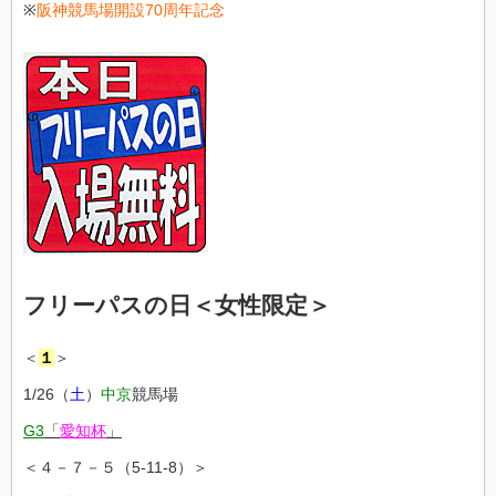
※
阪神競馬場開設70周年記念
フリーパスの日＜女性限定＞
＜
１
＞
1/26（
土
）
中京
競馬場
G3
「
愛知杯
」
＜４－７－５（5-11-8）＞